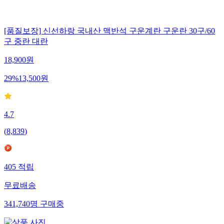
[품질보장] 신선하랑 국내산 맥반석 구운계란 구운란 30구/60
구 중란 대란
18,900
원
29
%
13,500
원
4.7
(
8,839
)
405
적립
무료배송
341,740
명
구매중