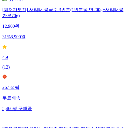
[최저가도전] 서리태 콩국수 3인분(1인분당 면200g+서리태콩
가루70g)
12,900
원
31
%
8,900
원
4.9
(
12
)
267
적립
무료배송
5,466
명
구매중