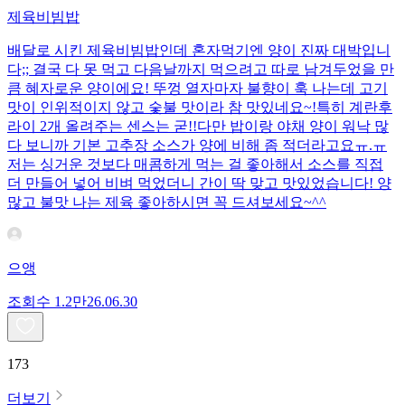
제육비빔밥
배달로 시킨 제육비빔밥인데 혼자먹기엔 양이 진짜 대박입니
다;; 결국 다 못 먹고 다음날까지 먹으려고 따로 남겨두었을 만
큼 혜자로운 양이에요! 뚜껑 열자마자 불향이 훅 나는데 고기
맛이 인위적이지 않고 숯불 맛이라 참 맛있네요~!특히 계란후
라이 2개 올려주는 센스는 굳!! ​다만 밥이랑 야채 양이 워낙 많
다 보니까 기본 고추장 소스가 양에 비해 좀 적더라고요ㅠ.ㅠ
저는 싱거운 것보다 매콤하게 먹는 걸 좋아해서 소스를 직접
더 만들어 넣어 비벼 먹었더니 간이 딱 맞고 맛있었습니다! 양
많고 불맛 나는 제육 좋아하시면 꼭 드셔보세요~^^
으앵
조회수
1.2만
26.06.30
173
더보기