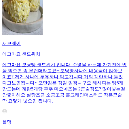
서브웨이
에그마요 샌드위치
에그마요 모닝빵 샌드위치 입니다. 수영을 하는데 가기전에 밥
을 먹으면 좀 무겁더라고요~ 모닝빵하나에 내용물이 많아보
이죠? 저거 하나에 두유하나 먹고갑니다 거의 계란하나 들었
다고보면됩니다~ 포만감은 정말 엄청나구요 레시피는 빵5개
만드는데 계란5개랑 후추 마요네즈는 2큰술정도? 많이넣는걸
안좋아해요 설탕조금 소금조금 홀그레인머스터드 작은큰술
딱 요렇게 넣으면 됩니다.
똘맹