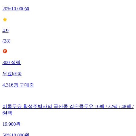
20
%
10,000
원
4.9
(
28
)
300
적립
무료배송
4,316
명
구매중
이롬두유 황성주박사의 국산콩 검은콩두유 16팩 / 32팩 / 48팩 /
64팩
19,900
원