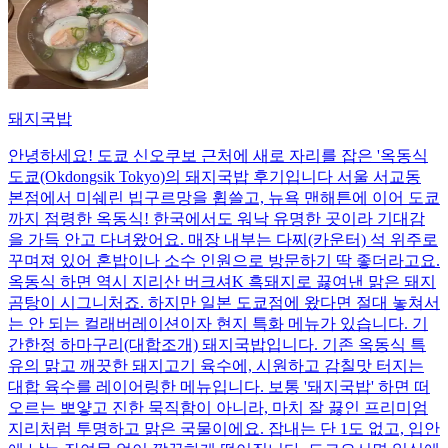
돼지국밥
안녕하세요! 도쿄 신오쿠보 근처에 새로 자리를 잡은 '옥동식
도쿄(Okdongsik Tokyo)의 돼지국밥 후기입니다 서울 서교동
본점에서 미쉐린 빕구르망을 휩쓸고, 뉴욕 맨해튼에 이어 도쿄
까지 점령한 옥동식! 한국에서도 워낙 유명한 곳이라 기대감
을 가득 안고 다녀왔어요. 매장 내부는 다찌(카운터) 석 위주로
꾸며져 있어 혼밥이나 소수 인원으로 방문하기 딱 좋더라고요.
옥동식 하면 역시 지리산 버크셔K 흑돼지로 끓여낸 맑은 돼지
곰탕이 시그니처죠. 하지만 일본 도쿄점에 왔다면 절대 놓쳐서
는 안 되는 컬래버레이션이자 현지 특화 메뉴가 있습니다. 기
간한정 하마구리(대합조개) 돼지국밥입니다. 기존 옥동식 특
유의 맑고 깨끗한 돼지고기 육수에, 시원하고 감칠맛 터지는
대합 육수를 레이어링한 메뉴입니다. 보통 '돼지국밥' 하면 떠
오르는 뽀얗고 진한 묵직함이 아니라, 마치 잘 끓인 프리미엄
지리처럼 투명하고 맑은 국물이에요. 잡내는 단 1도 없고, 입안