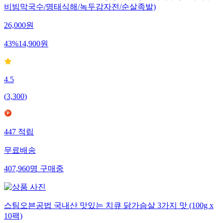
비빔막국수/명태식해/녹두감자전/순살족발)
26,000
원
43
%
14,900
원
4.5
(
3,300
)
447
적립
무료배송
407,960
명
구매중
스팀오븐공법 국내산 맛있는 치큐 닭가슴살 3가지 맛 (100g x
10팩)