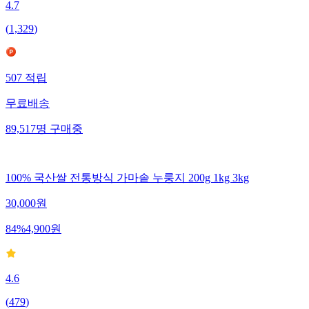
4.7
(
1,329
)
507
적립
무료배송
89,517
명
구매중
100% 국산쌀 전통방식 가마솥 누룽지 200g 1kg 3kg
30,000
원
84
%
4,900
원
4.6
(
479
)