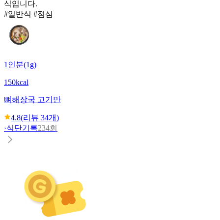
식입니다.
#일반식 #점심
1인분(1g)
150kcal
뼈해장국 고기만
4.8
(리뷰
34
개)
·
식단기록
234회