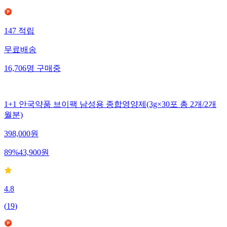
147
적립
무료배송
16,706
명
구매중
1+1 안국약품 브이팩 남성용 종합영양제(3g×30포 총 2개/2개
월분)
398,000
원
89
%
43,900
원
4.8
(
19
)