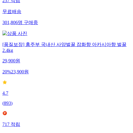
237
적립
무료배송
301,806
명
구매중
[품질보장] 홍주부 국내산 사양벌꿀 잡화향 아카시아향 벌꿀
2.4kg
29,900
원
20
%
23,900
원
4.7
(
893
)
717
적립