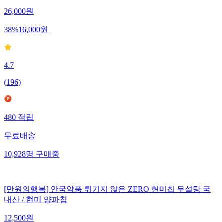
26,000
원
38
%
16,000
원
4.7
(
196
)
480
적립
무료배송
10,928
명
구매중
[만원의행복] 안국약품 튀기지 않은 ZERO 현미칩 무설탕 국
내산 / 현미 양파칩
12,500
원