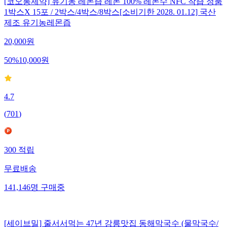
[코오롱제약] 유기농 레몬즙 레몬 100% 레몬수 NFC 착즙 정품
1박스X 15포 / 2박스/4박스/8박스[소비기한 2028. 01.12] 국산
제조 유기농레몬즙
20,000
원
50
%
10,000
원
4.7
(
701
)
300
적립
무료배송
141,146
명
구매중
[세이브밀] 줄서서먹는 47년 강릉맛집 동해막국수 (물막국수/