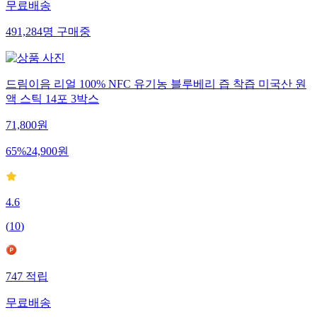
무료배송
491,284
명
구매중
드림이음 리얼 100% NFC 유기농 블루베리 즙 착즙 미국산 원
액 스틱 14포 3박스
71,800
원
65
%
24,900
원
4.6
(
10
)
747
적립
무료배송