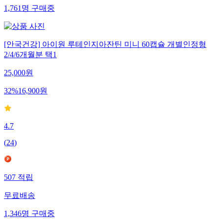
1,761
명
구매중
[안국건강] 아이원 루테인지아잔틴 미니 60캡슐 개별인정형
2/4/6개월분 택1
25,000
원
32
%
16,900
원
4.7
(
24
)
507
적립
무료배송
1,346
명
구매중