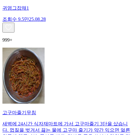
귀염그잡채1
조회수
9.5만
25.08.28
999+
고구마줄기무침
새벽에 24시간 식자재마트에 가서 고구마줄기 3단을 샀습니
다. 껍질을 벗겨서 끓는 물에 고구마 줄기가 약간 익으면 얼른