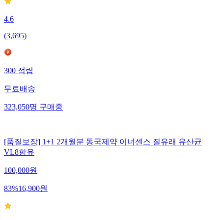
4.6
(
3,695
)
300
적립
무료배송
323,050
명
구매중
[품질보장] 1+1 2개월분 동국제약 이너센스 질유래 유산균
VL8함유
100,000
원
83
%
16,900
원