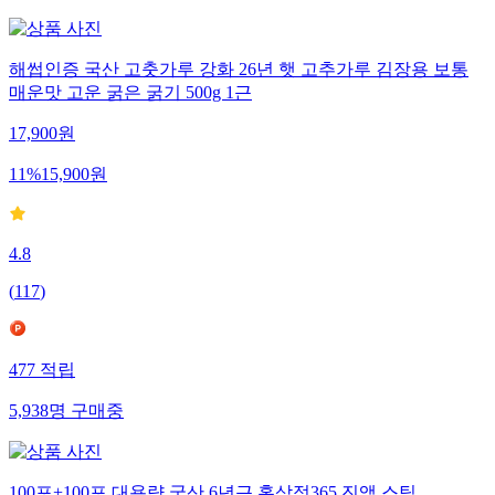
해썹인증 국산 고춧가루 강화 26년 햇 고추가루 김장용 보통
매운맛 고운 굵은 굵기 500g 1근
17,900
원
11
%
15,900
원
4.8
(
117
)
477
적립
5,938
명
구매중