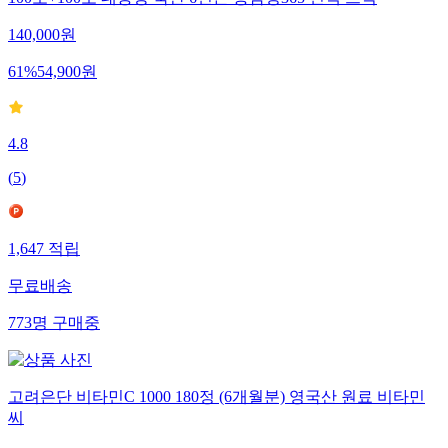
100포+100포 대용량 국산 6년근 홍삼정365 진액 스틱
140,000
원
61
%
54,900
원
4.8
(
5
)
1,647
적립
무료배송
773
명
구매중
고려은단 비타민C 1000 180정 (6개월분) 영국산 원료 비타민
씨