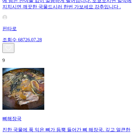
에 남는 잔여물 없이 깔끔하게 떨어집니다. 도쿄오시면 일식에
지치시면 깨끗한 국물드시러 한번 가보세요 강추입니다 .
핀타로
조회수
687
26.07.28
9
뼈해장국
진한 국물에 푹 익은 뼈가 듬뿍 들어간 뼈 해장국. 깊고 얼큰한