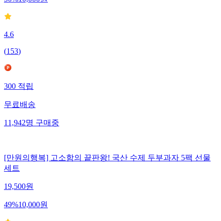
50
%
10,000
원
4.6
(
153
)
300
적립
무료배송
11,942
명
구매중
[만원의행복] 고소함의 끝판왕! 국산 수제 두부과자 5팩 선물
세트
19,500
원
49
%
10,000
원