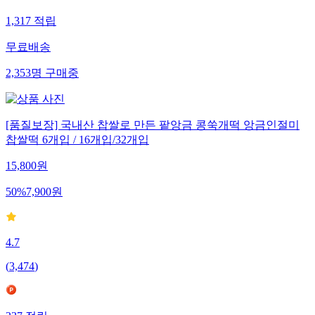
1,317
적립
무료배송
2,353
명
구매중
[품질보장] 국내산 찹쌀로 만든 팥앙금 콩쑥개떡 앙금인절미
찹쌀떡 6개입 / 16개입/32개입
15,800
원
50
%
7,900
원
4.7
(
3,474
)