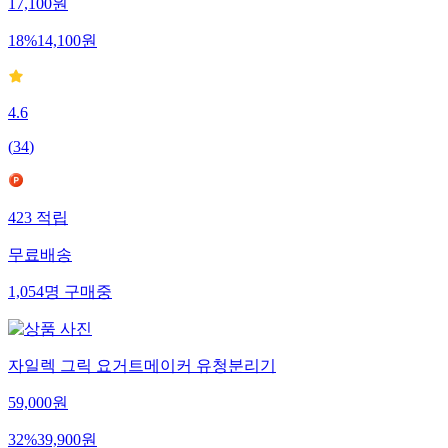
17,100
원
18
%
14,100
원
4.6
(
34
)
423
적립
무료배송
1,054
명
구매중
자일렉 그릭 요거트메이커 유청분리기
59,000
원
32
%
39,900
원