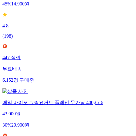
45
%
14,900
원
4.8
(
198
)
447
적립
무료배송
6,152
명
구매중
매일 바이오 그릭요거트 플레인 무가당 400g x 6
43,000
원
30
%
29,900
원