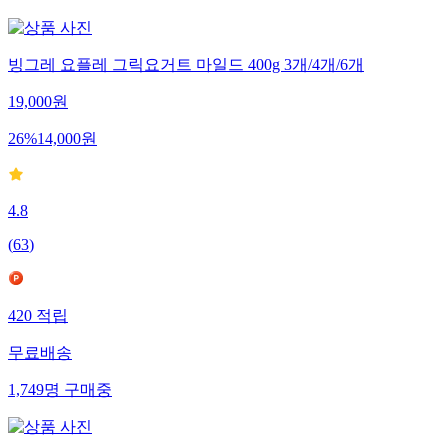
빙그레 요플레 그릭요거트 마일드 400g 3개/4개/6개
19,000
원
26
%
14,000
원
4.8
(
63
)
420
적립
무료배송
1,749
명
구매중