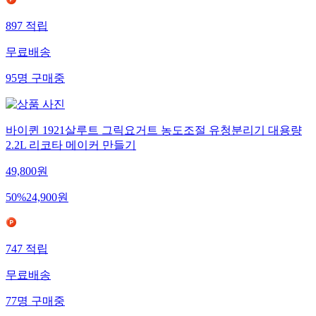
897
적립
무료배송
95
명
구매중
바이퀸 1921살루트 그릭요거트 농도조절 유청분리기 대용량
2.2L 리코타 메이커 만들기
49,800
원
50
%
24,900
원
747
적립
무료배송
77
명
구매중