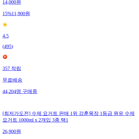
14,000
원
15
%
11,900
원
4.5
(
495
)
357
적립
무료배송
44,204
명
구매중
[최저가도전] 수제 요거트 판매 1위 강훈목장 1등급 원유 수제
요거트 1000ml x 2개입 3종 택1
26,900
원