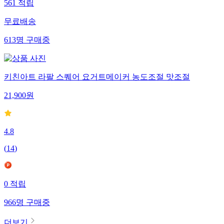
561
적립
무료배송
613
명
구매중
키친아트 라팔 스퀘어 요거트메이커 농도조절 맛조절
21,900
원
4.8
(
14
)
0
적립
966
명
구매중