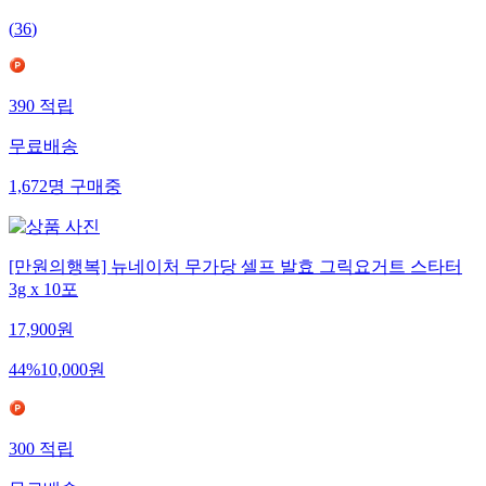
(
36
)
390
적립
무료배송
1,672
명
구매중
[만원의행복] 뉴네이처 무가당 셀프 발효 그릭요거트 스타터
3g x 10포
17,900
원
44
%
10,000
원
300
적립