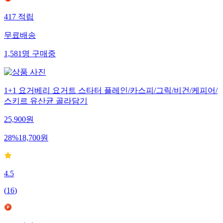
417
적립
무료배송
1,581
명
구매중
1+1 요거베리 요거트 스타터 플레인/카스피/그릭/비건/케피어/
스키르 유산균 골라담기
25,900
원
28
%
18,700
원
4.5
(
16
)