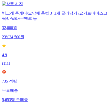
빙그레 투게더/요맘때 홈컵 3+2개 골라담기 /요거트아이스크
림/바닐라/쿠앤크 등
32,000
원
23
%
24,500
원
4.9
(
111
)
735
적립
무료배송
5,653
명
구매중