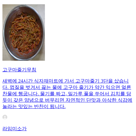
고구마줄기무침
새벽에 24시간 식자재마트에 가서 고구마줄기 3단을 샀습니
다. 껍질을 벗겨서 끓는 물에 고구마 줄기가 약간 익으면 얼른
찬물에 헹굽니다. 물기를 짜고, 밀가루 풀을 쑤어서 김치를 담
듯이 갖은 양념으로 버무리면 자연적인 단맛과 아삭한 식감에
놀라는 맛있는 반찬이 됩니다.
라임미소가