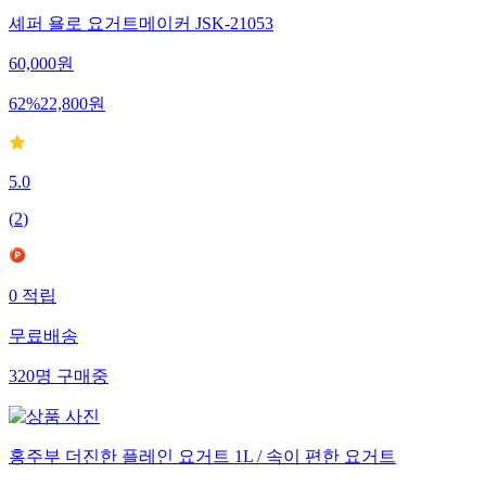
셰퍼 욜로 요거트메이커 JSK-21053
60,000
원
62
%
22,800
원
5.0
(
2
)
0
적립
무료배송
320
명
구매중
홍주부 더진한 플레인 요거트 1L / 속이 편한 요거트