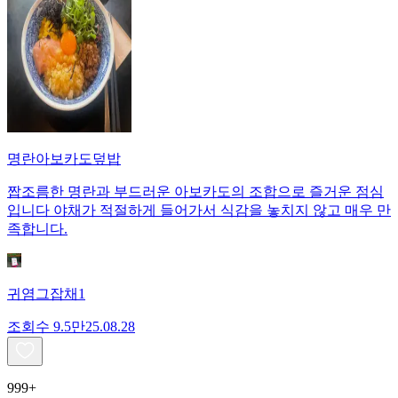
명란아보카도덮밥
짭조름한 명란과 부드러운 아보카도의 조합으로 즐거운 점심
입니다 야채가 적절하게 들어가서 식감을 놓치지 않고 매우 만
족합니다.
귀염그잡채1
조회수
9.5만
25.08.28
999+