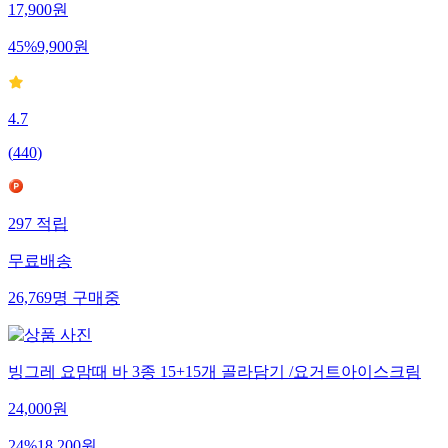
17,900
원
45
%
9,900
원
4.7
(
440
)
297
적립
무료배송
26,769
명
구매중
빙그레 요맘때 바 3종 15+15개 골라담기 /요거트아이스크림
24,000
원