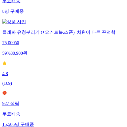
무료배송
8
명
구매중
클래파 유청분리기 (+요거트볼,스푼)_차원이 다른 꾸덕함
75,000
원
59
%
30,900
원
4.8
(
169
)
927
적립
무료배송
15,505
명
구매중