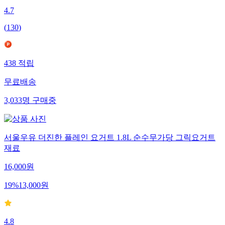
4.7
(
130
)
438
적립
무료배송
3,033
명
구매중
서울우유 더진한 플레인 요거트 1.8L 순수무가당 그릭요거트
재료
16,000
원
19
%
13,000
원
4.8