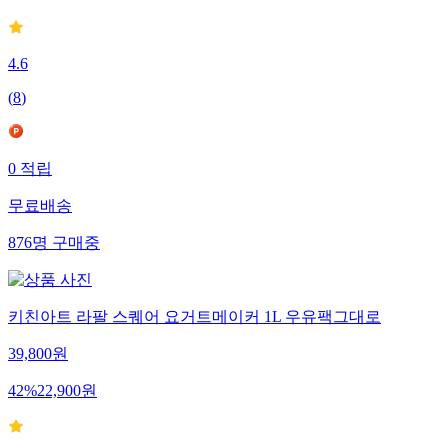
4.6
(
8
)
0
적립
무료배송
876
명
구매중
키친아트 라팔 스퀘어 요거트메이커 1L 우유팩그대로
39,800
원
42
%
22,900
원