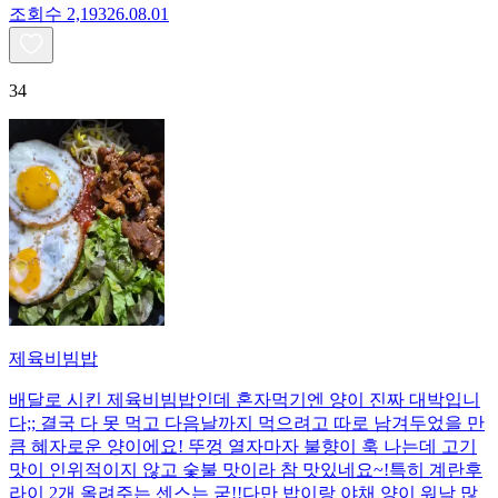
조회수
2,193
26.08.01
34
제육비빔밥
배달로 시킨 제육비빔밥인데 혼자먹기엔 양이 진짜 대박입니
다;; 결국 다 못 먹고 다음날까지 먹으려고 따로 남겨두었을 만
큼 혜자로운 양이에요! 뚜껑 열자마자 불향이 훅 나는데 고기
맛이 인위적이지 않고 숯불 맛이라 참 맛있네요~!특히 계란후
라이 2개 올려주는 센스는 굳!! ​다만 밥이랑 야채 양이 워낙 많