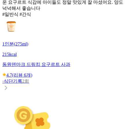
운 요구르트 식감에 아이들도 정말 맛있게 잘 마셨어요. 양도
넉넉해서 좋습니다
#일반식 #간식
1인분(275ml)
215kcal
동원
덴마크 드링킹 요구르트 사과
4.7
(리뷰
6
개)
·
식단기록
2회