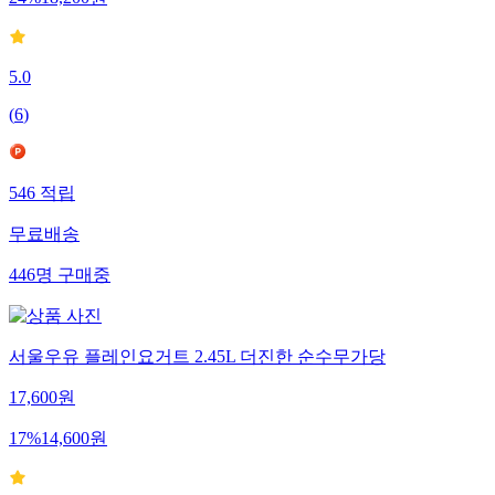
24
%
18,200
원
5.0
(
6
)
546
적립
무료배송
446
명
구매중
서울우유 플레인요거트 2.45L 더진한 순수무가당
17,600
원
17
%
14,600
원