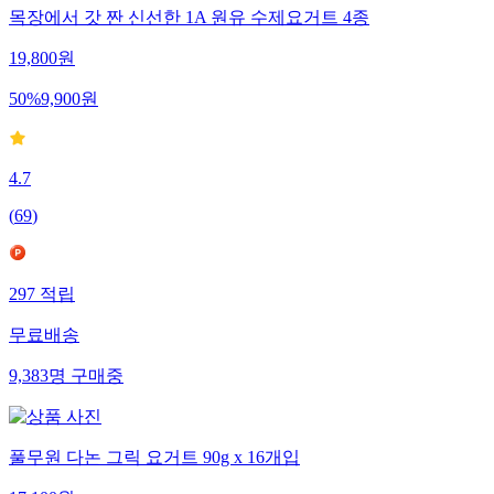
목장에서 갓 짠 신선한 1A 원유 수제요거트 4종
19,800
원
50
%
9,900
원
4.7
(
69
)
297
적립
무료배송
9,383
명
구매중
풀무원 다논 그릭 요거트 90g x 16개입