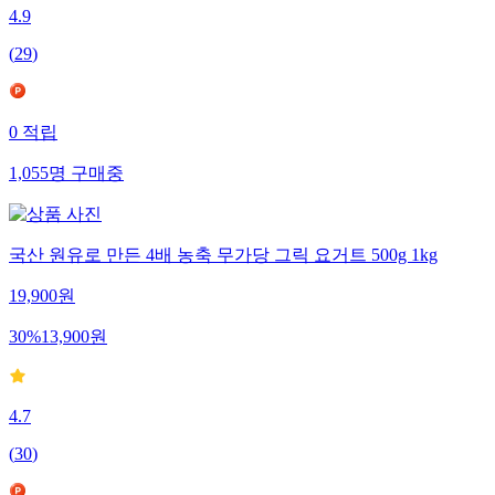
4.9
(
29
)
0
적립
1,055
명
구매중
국산 원유로 만든 4배 농축 무가당 그릭 요거트 500g 1kg
19,900
원
30
%
13,900
원
4.7
(
30
)