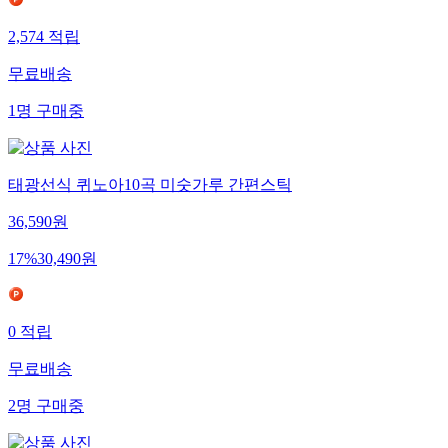
2,574
적립
무료배송
1
명
구매중
태광선식 퀴노아10곡 미숫가루 간편스틱
36,590
원
17
%
30,490
원
0
적립
무료배송
2
명
구매중