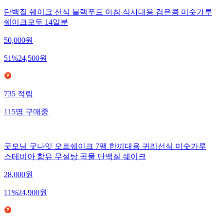
단백질 쉐이크 선식 블랙푸드 아침 식사대용 검은콩 미숫가루
쉐이크모두 14일분
50,000
원
51
%
24,500
원
735
적립
115
명
구매중
굿모닝 굿나잇 오트쉐이크 7팩 한끼대용 귀리선식 미숫가루
스테비아 함유 무설탕 곡물 단백질 쉐이크
28,000
원
11
%
24,900
원