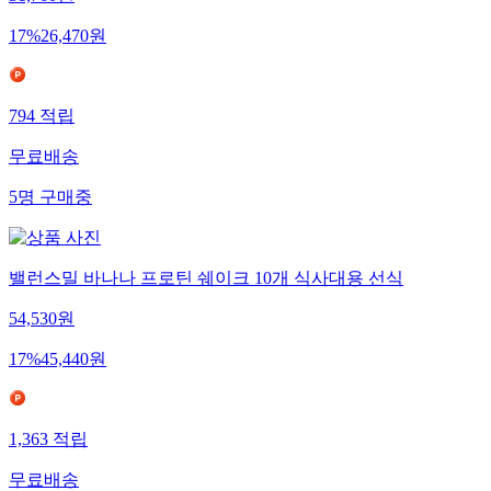
31,760
원
17
%
26,470
원
794
적립
무료배송
5
명
구매중
밸런스밀 바나나 프로틴 쉐이크 10개 식사대용 선식
54,530
원
17
%
45,440
원
1,363
적립
무료배송