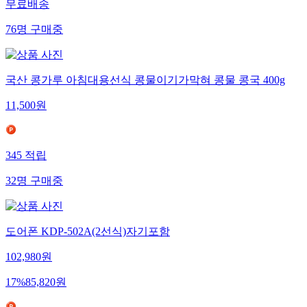
무료배송
76
명
구매중
국산 콩가루 아침대용선식 콩물이기가막혀 콩물 콩국 400g
11,500
원
345
적립
32
명
구매중
도어폰 KDP-502A(2선식)자기포함
102,980
원
17
%
85,820
원