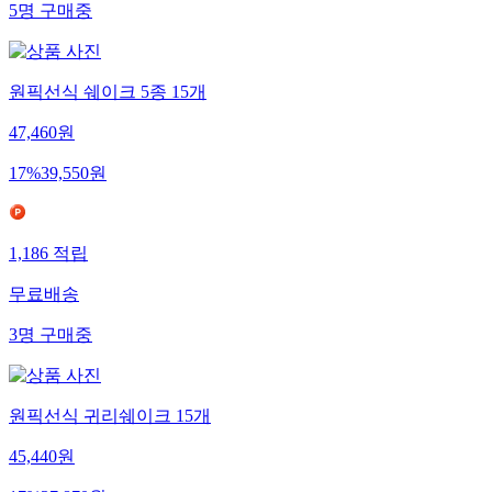
5
명
구매중
원픽선식 쉐이크 5종 15개
47,460
원
17
%
39,550
원
1,186
적립
무료배송
3
명
구매중
원픽선식 귀리쉐이크 15개
45,440
원