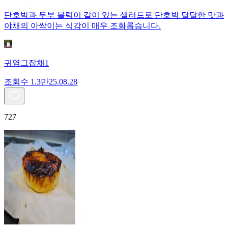
단호박과 두부 블럭이 같이 있는 샐러드로 단호박 달달한 맛과
야채의 아싹이는 식감이 매우 조화롭습니다.
귀염그잡채1
조회수
1.3만
25.08.28
727