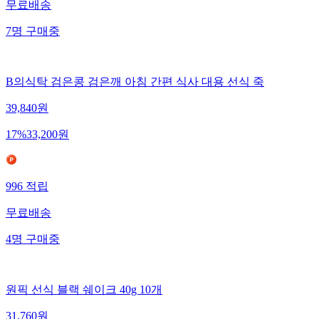
무료배송
7
명
구매중
B의식탁 검은콩 검은깨 아침 간편 식사 대용 선식 죽
39,840
원
17
%
33,200
원
996
적립
무료배송
4
명
구매중
원픽 선식 블랙 쉐이크 40g 10개