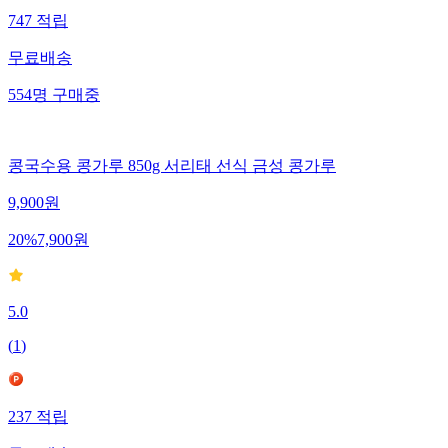
747
적립
무료배송
554
명
구매중
콩국수용 콩가루 850g 서리태 선식 금성 콩가루
9,900
원
20
%
7,900
원
5.0
(
1
)
237
적립