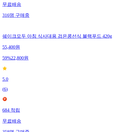
무료배송
316
명
구매중
쉐이크모두 아침 식사대용 검은콩선식 블랙푸드 420g
55,400
원
59
%
22,800
원
5.0
(
6
)
684
적립
무료배송