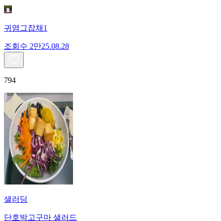
귀염그잡채1
조회수
2만
25.08.28
794
샐러딩
단호박고구마 샐러드