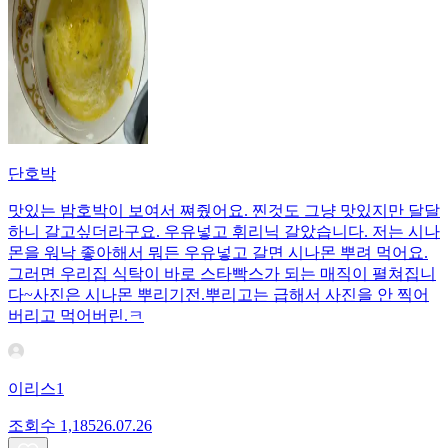
단호박
맛있는 밤호박이 보여서 쪄줬어요. 찐것도 그냥 맛있지만 달달
하니 갈고싶더라구요. 우유넣고 휘리닉 갈았습니다. 저는 시나
몬을 워낙 좋아해서 뭐든 우유넣고 갈면 시나몬 뿌려 먹어요.
그러면 우리집 식탁이 바로 스타빡스가 되는 매직이 펼쳐집니
다~사진은 시나몬 뿌리기전.뿌리고는 급해서 사진을 안 찍어
버리고 먹어버린.ㅋ
이리스1
조회수
1,185
26.07.26