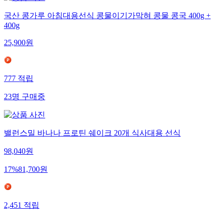
국산 콩가루 아침대용선식 콩물이기가막혀 콩물 콩국 400g +
400g
25,900
원
777
적립
23
명
구매중
밸런스밀 바나나 프로틴 쉐이크 20개 식사대용 선식
98,040
원
17
%
81,700
원
2,451
적립