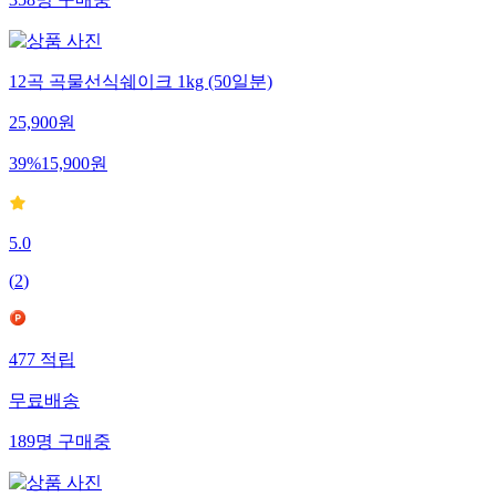
358
명
구매중
12곡 곡물선식쉐이크 1kg (50일분)
25,900
원
39
%
15,900
원
5.0
(
2
)
477
적립
무료배송
189
명
구매중