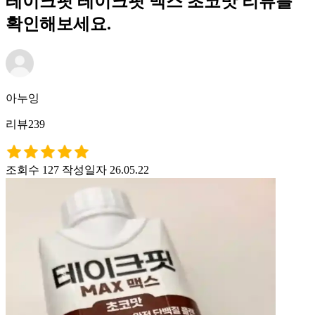
테이크핏 테이크핏 맥스 초코맛 리뷰를
확인해보세요.
아누잉
리뷰239
조회수 127
작성일자 26.05.22