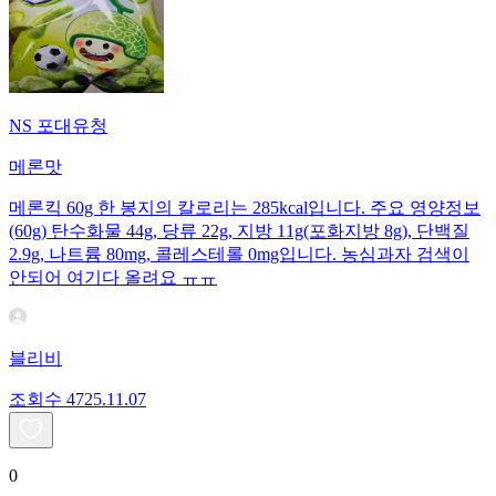
NS 포대유청
메론맛
메론킥 60g 한 봉지의 칼로리는 285kcal입니다. 주요 영양정보
(60g) 탄수화물 44g, 당류 22g, 지방 11g(포화지방 8g), 단백질
2.9g, 나트륨 80mg, 콜레스테롤 0mg입니다. 농심과자 검색이
안되어 여기다 올려요 ㅠㅠ
블리비
조회수
47
25.11.07
0