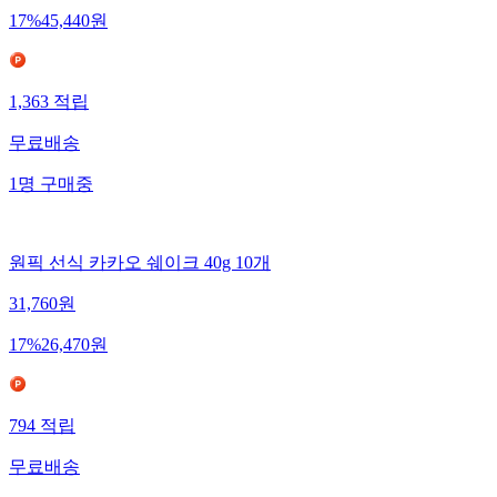
17
%
45,440
원
1,363
적립
무료배송
1
명
구매중
원픽 선식 카카오 쉐이크 40g 10개
31,760
원
17
%
26,470
원
794
적립
무료배송