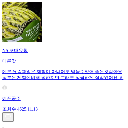
NS 포대유청
메론맛
메론 요즘과일은 제철이 아니어도 먹을수있어 좋은것같아요
당분은 제철에비해 덜하지만 그래도 상큼하게 잘먹었어요 ㅎ
예픈공주
조회수
46
25.11.13