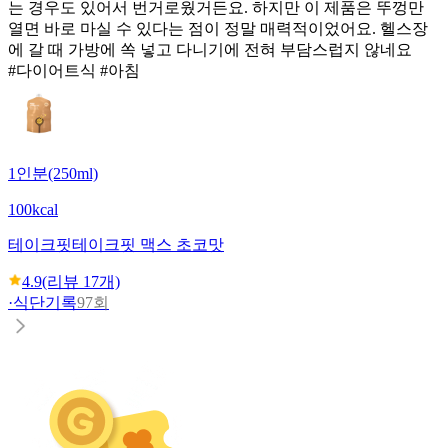
는 경우도 있어서 번거로웠거든요. 하지만 이 제품은 뚜껑만
열면 바로 마실 수 있다는 점이 정말 매력적이었어요. 헬스장
에 갈 때 가방에 쏙 넣고 다니기에 전혀 부담스럽지 않네요
#다이어트식 #아침
1인분(250ml)
100kcal
테이크핏
테이크핏 맥스 초코맛
4.9
(리뷰
17
개)
·
식단기록
97회