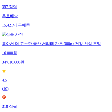
357
적립
무료배송
15,421
명
구매중
볶아서 더 고소한 국산 서리태 가루 300g / 건강 선식 분말
16,000
원
34
%
10,600
원
4.5
(
10
)
318
적립