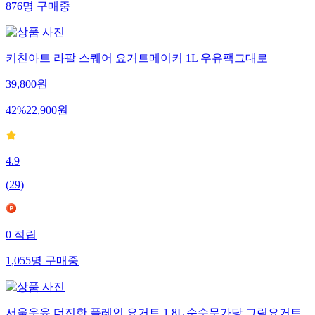
876
명
구매중
키친아트 라팔 스퀘어 요거트메이커 1L 우유팩그대로
39,800
원
42
%
22,900
원
4.9
(
29
)
0
적립
1,055
명
구매중