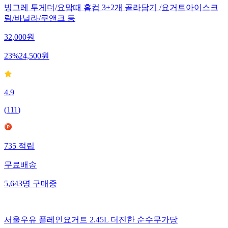
빙그레 투게더/요맘때 홈컵 3+2개 골라담기 /요거트아이스크
림/바닐라/쿠앤크 등
32,000
원
23
%
24,500
원
4.9
(
111
)
735
적립
무료배송
5,643
명
구매중
서울우유 플레인요거트 2.45L 더진한 순수무가당