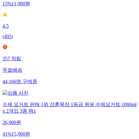
15
%
11,900
원
4.5
(
495
)
357
적립
무료배송
44,166
명
구매중
수제 요거트 판매 1위 강훈목장 1등급 원유 수제요거트 1000ml
x 2개입 3종 택1
26,900
원
41
%
15,900
원