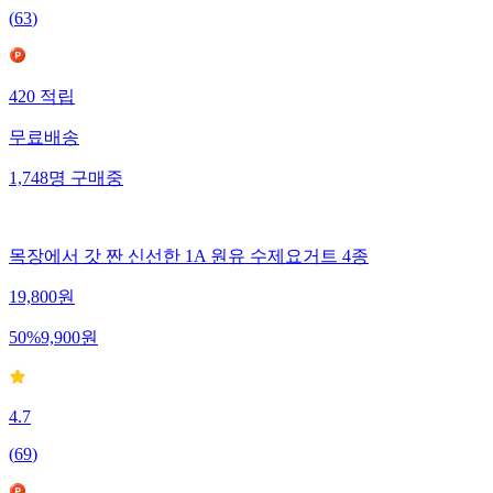
(
63
)
420
적립
무료배송
1,748
명
구매중
목장에서 갓 짠 신선한 1A 원유 수제요거트 4종
19,800
원
50
%
9,900
원
4.7
(
69
)