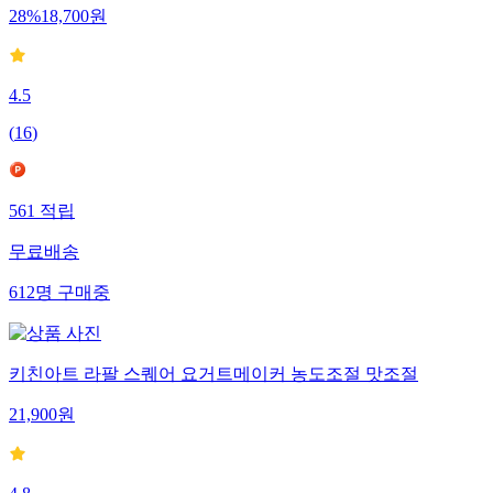
28
%
18,700
원
4.5
(
16
)
561
적립
무료배송
612
명
구매중
키친아트 라팔 스퀘어 요거트메이커 농도조절 맛조절
21,900
원