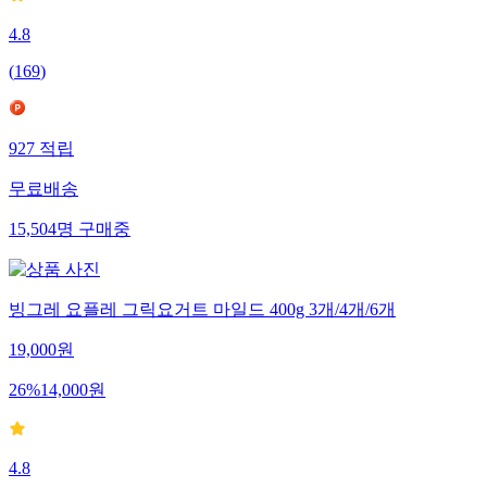
4.8
(
169
)
927
적립
무료배송
15,504
명
구매중
빙그레 요플레 그릭요거트 마일드 400g 3개/4개/6개
19,000
원
26
%
14,000
원
4.8