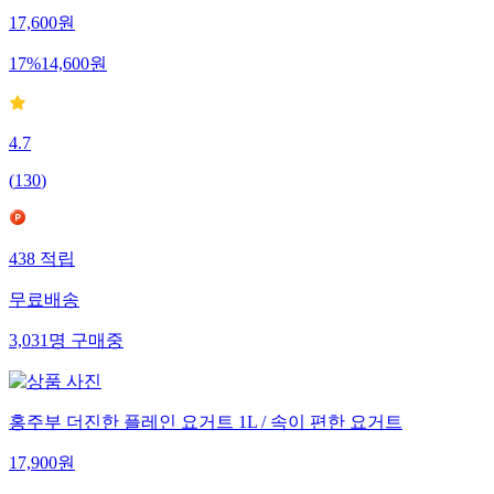
17,600
원
17
%
14,600
원
4.7
(
130
)
438
적립
무료배송
3,031
명
구매중
홍주부 더진한 플레인 요거트 1L / 속이 편한 요거트
17,900
원