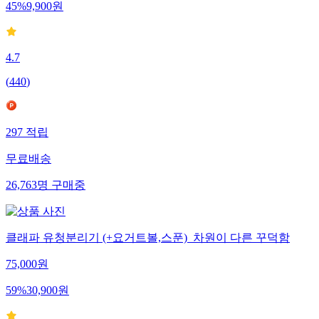
45
%
9,900
원
4.7
(
440
)
297
적립
무료배송
26,763
명
구매중
클래파 유청분리기 (+요거트볼,스푼)_차원이 다른 꾸덕함
75,000
원
59
%
30,900
원