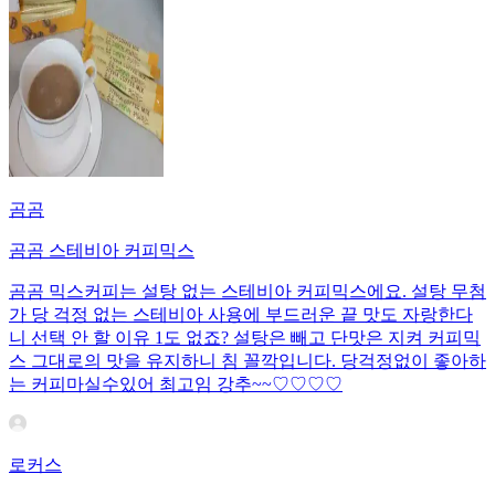
곰곰
곰곰 스테비아 커피믹스
곰곰 믹스커피는 설탕 없는 스테비아 커피믹스에요. 설탕 무첨
가 당 걱정 없는 스테비아 사용에 부드러운 끝 맛도 자랑한다
니 선택 안 할 이유 1도 없죠? 설탕은 빼고 단맛은 지켜 커피믹
스 그대로의 맛을 유지하니 침 꼴깍입니다. 당걱정없이 좋아하
는 커피마실수있어 최고임 강추~~♡♡♡♡
로커스