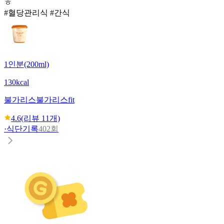
ㅎ
#혈당관리식 #간식
1인분(200ml)
130kcal
불가리스
불가리스fit
4.6
(리뷰
11
개)
·
식단기록
402회