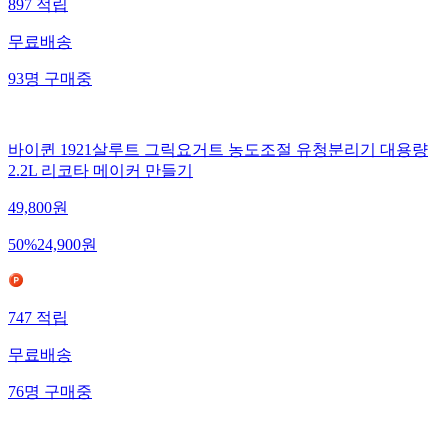
897
적립
무료배송
93
명
구매중
바이퀸 1921살루트 그릭요거트 농도조절 유청분리기 대용량
2.2L 리코타 메이커 만들기
49,800
원
50
%
24,900
원
747
적립
무료배송
76
명
구매중