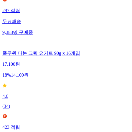
297
적립
무료배송
9,383
명
구매중
풀무원 다논 그릭 요거트 90g x 16개입
17,100
원
18
%
14,100
원
4.6
(
34
)
423
적립