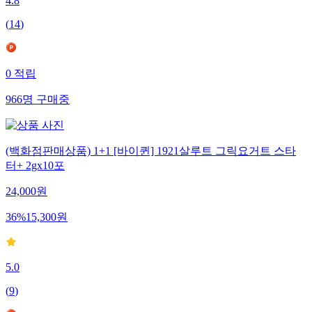
4.8
(
14
)
0
적립
966
명
구매중
(백화점판매상품) 1+1 [바이퀸] 1921살루트 그릭요거트 스타
터+ 2gx10포
24,000
원
36
%
15,300
원
5.0
(
9
)