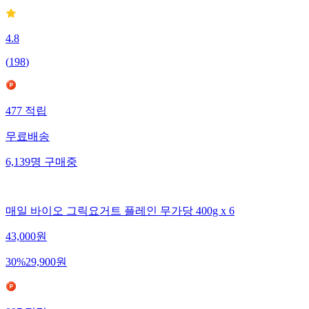
4.8
(
198
)
477
적립
무료배송
6,139
명
구매중
매일 바이오 그릭요거트 플레인 무가당 400g x 6
43,000
원
30
%
29,900
원