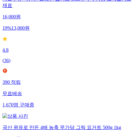
서울우유 더진한 플레인 요거트 1.8L 순수무가당 그릭요거트
재료
16,000
원
19
%
13,000
원
4.8
(
36
)
390
적립
무료배송
1,670
명
구매중
국산 원유로 만든 4배 농축 무가당 그릭 요거트 500g 1kg