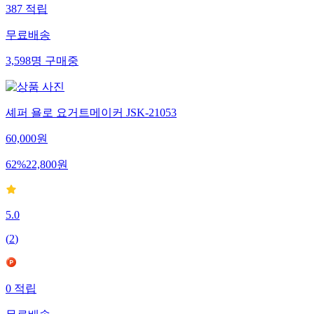
387
적립
무료배송
3,598
명
구매중
셰퍼 욜로 요거트메이커 JSK-21053
60,000
원
62
%
22,800
원
5.0
(
2
)
0
적립