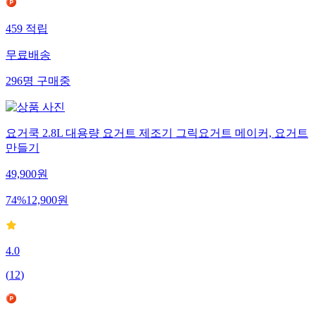
459
적립
무료배송
296
명
구매중
요거쿡 2.8L 대용량 요거트 제조기 그릭요거트 메이커, 요거트
만들기
49,900
원
74
%
12,900
원
4.0
(
12
)