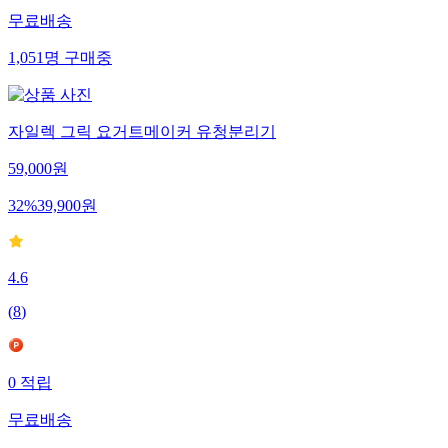
무료배송
1,051
명
구매중
자일렉 그릭 요거트메이커 유청분리기
59,000
원
32
%
39,900
원
4.6
(
8
)
0
적립
무료배송