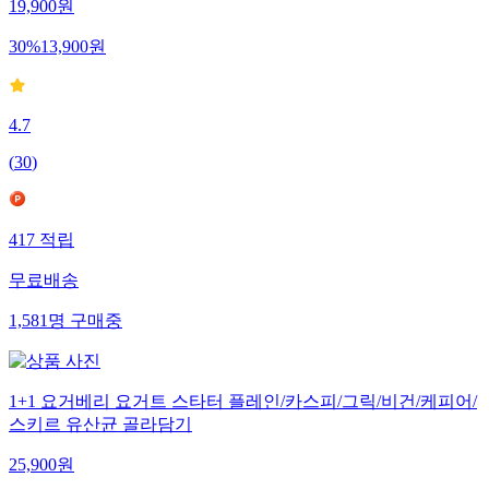
19,900
원
30
%
13,900
원
4.7
(
30
)
417
적립
무료배송
1,581
명
구매중
1+1 요거베리 요거트 스타터 플레인/카스피/그릭/비건/케피어/
스키르 유산균 골라담기
25,900
원