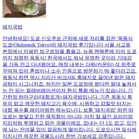
돼지국밥
안녕하세요! 도쿄 신오쿠보 근처에 새로 자리를 잡은 '옥동식
도쿄(Okdongsik Tokyo)의 돼지국밥 후기입니다 서울 서교동
본점에서 미쉐린 빕구르망을 휩쓸고, 뉴욕 맨해튼에 이어 도쿄
까지 점령한 옥동식! 한국에서도 워낙 유명한 곳이라 기대감
을 가득 안고 다녀왔어요. 매장 내부는 다찌(카운터) 석 위주로
꾸며져 있어 혼밥이나 소수 인원으로 방문하기 딱 좋더라고요.
옥동식 하면 역시 지리산 버크셔K 흑돼지로 끓여낸 맑은 돼지
곰탕이 시그니처죠. 하지만 일본 도쿄점에 왔다면 절대 놓쳐서
는 안 되는 컬래버레이션이자 현지 특화 메뉴가 있습니다. 기
간한정 하마구리(대합조개) 돼지국밥입니다. 기존 옥동식 특
유의 맑고 깨끗한 돼지고기 육수에, 시원하고 감칠맛 터지는
대합 육수를 레이어링한 메뉴입니다. 보통 '돼지국밥' 하면 떠
오르는 뽀얗고 진한 묵직함이 아니라, 마치 잘 끓인 프리미엄
지리처럼 투명하고 맑은 국물이에요. 잡내는 단 1도 없고, 입안
에 남는 잔여물 없이 깔끔하게 떨어집니다. 도쿄오시면 일식에
지치시면 깨끗한 국물드시러 한번 가보세요 강추입니다 .