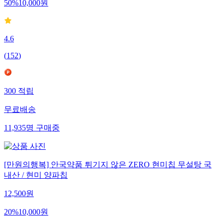
50
%
10,000
원
4.6
(
152
)
300
적립
무료배송
11,935
명
구매중
[만원의행복] 안국약품 튀기지 않은 ZERO 현미칩 무설탕 국
내산 / 현미 양파칩
12,500
원
20
%
10,000
원