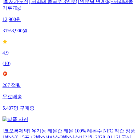
[최저가도전] 서리태 콩국수 3인분(1인분당 면200g+서리태콩
가루70g)
12,900
원
31
%
8,900
원
4.9
(
10
)
267
적립
무료배송
5,407
명
구매중
[코오롱제약] 유기농 레몬즙 레몬 100% 레몬수 NFC 착즙 정품
1박스X 15포 / 2박스/4박스/8박스[소비기한 2028. 01.12] 국산