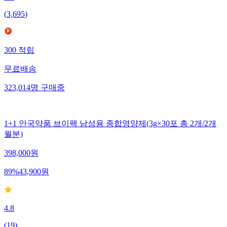
(
3,695
)
300
적립
무료배송
323,014
명
구매중
1+1 안국약품 브이팩 남성용 종합영양제(3g×30포 총 2개/2개
월분)
398,000
원
89
%
43,900
원
4.8