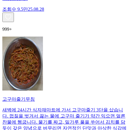
조회수
9.5만
25.08.28
999+
고구마줄기무침
새벽에 24시간 식자재마트에 가서 고구마줄기 3단을 샀습니
다. 껍질을 벗겨서 끓는 물에 고구마 줄기가 약간 익으면 얼른
찬물에 헹굽니다. 물기를 짜고, 밀가루 풀을 쑤어서 김치를 담
듯이 갖은 양념으로 버무리면 자연적인 단맛과 아삭한 식감에