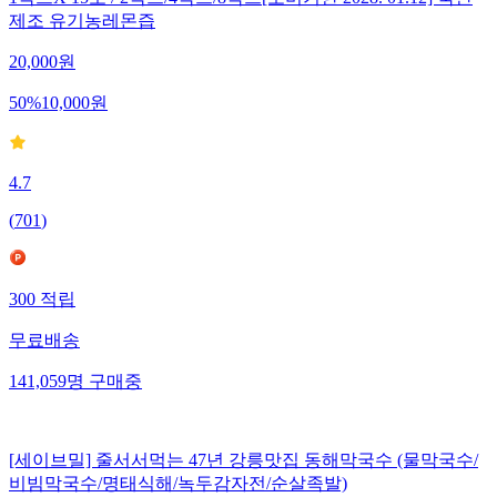
제조 유기농레몬즙
20,000
원
50
%
10,000
원
4.7
(
701
)
300
적립
무료배송
141,059
명
구매중
[세이브밀] 줄서서먹는 47년 강릉맛집 동해막국수 (물막국수/
비빔막국수/명태식해/녹두감자전/순살족발)