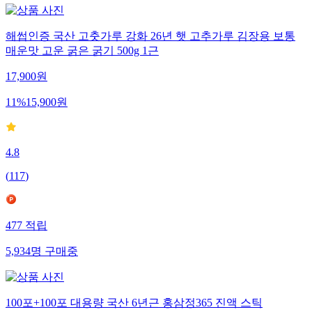
해썹인증 국산 고춧가루 강화 26년 햇 고추가루 김장용 보통
매운맛 고운 굵은 굵기 500g 1근
17,900
원
11
%
15,900
원
4.8
(
117
)
477
적립
5,934
명
구매중
100포+100포 대용량 국산 6년근 홍삼정365 진액 스틱