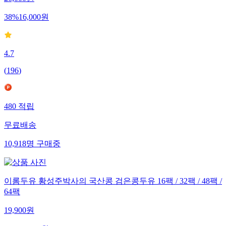
38
%
16,000
원
4.7
(
196
)
480
적립
무료배송
10,918
명
구매중
이롬두유 황성주박사의 국산콩 검은콩두유 16팩 / 32팩 / 48팩 /
64팩
19,900
원