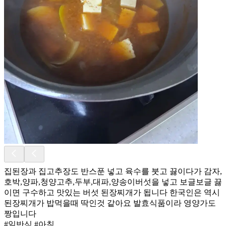
집된장과 집고추장도 반스푼 넣고 육수를 붓고 끓이다가 감자,
호박,양파,청양고추,두부,대파,양송이버섯을 넣고 보글보글 끓
이면 구수하고 맛있는 버섯 된장찌개가 됩니다 한국인은 역시
된장찌개가 밥먹을때 딱인것 같아요 발효식품이라 영양가도
짱입니다
#일반식 #아침