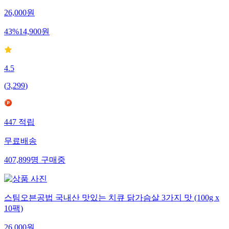
26,000
원
43
%
14,900
원
4.5
(
3,299
)
447
적립
무료배송
407,899
명
구매중
스팀오븐공법 국내산 맛있는 치큐 닭가슴살 3가지 맛 (100g x
10팩)
26,000
원