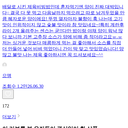
배달로 시킨 제육비빔밥인데 혼자먹기엔 양이 진짜 대박입니
다;; 결국 다 못 먹고 다음날까지 먹으려고 따로 남겨두었을 만
큼 혜자로운 양이에요! 뚜껑 열자마자 불향이 훅 나는데 고기
맛이 인위적이지 않고 숯불 맛이라 참 맛있네요~!특히 계란후
라이 2개 올려주는 센스는 굳!! ​다만 밥이랑 야채 양이 워낙 많
다 보니까 기본 고추장 소스가 양에 비해 좀 적더라고요ㅠ.ㅠ
저는 싱거운 것보다 매콤하게 먹는 걸 좋아해서 소스를 직접
더 만들어 넣어 비벼 먹었더니 간이 딱 맞고 맛있었습니다! 양
많고 불맛 나는 제육 좋아하시면 꼭 드셔보세요~^^
으앵
조회수
1.2만
26.06.30
172
더보기