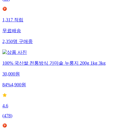
(
19
)
1,317
적립
무료배송
2,350
명
구매중
100% 국산쌀 전통방식 가마솥 누룽지 200g 1kg 3kg
30,000
원
84
%
4,900
원
4.6
(
478
)