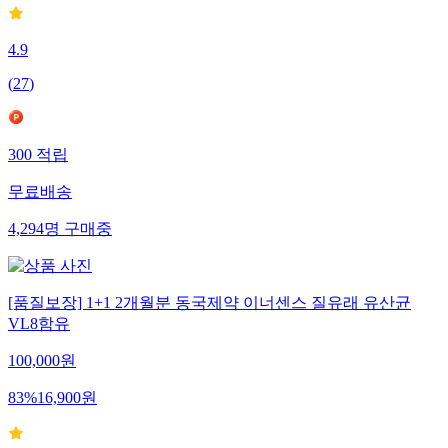
4.9
(
27
)
300
적립
무료배송
4,294
명
구매중
[품질보장] 1+1 2개월분 동국제약 이너센스 질유래 유산균
VL8함유
100,000
원
83
%
16,900
원