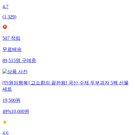
4.7
(
1,329
)
507
적립
무료배송
89,515
명
구매중
[만원의행복] 고소함의 끝판왕! 국산 수제 두부과자 5팩 선물
세트
19,500
원
49
%
10,000
원
4.6