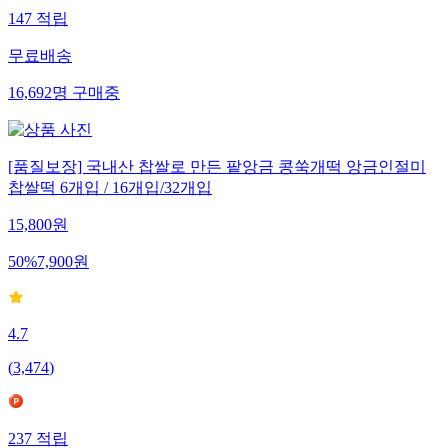
147
적립
무료배송
16,692
명
구매중
[품질보장] 국내산 찹쌀로 만든 팥앙금 콩쑥개떡 앙금인절미
찹쌀떡 6개입 / 16개입/32개입
15,800
원
50
%
7,900
원
4.7
(
3,474
)
237
적립