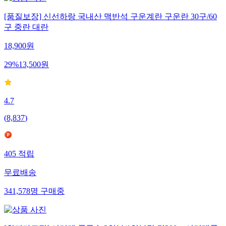
[품질보장] 신선하랑 국내산 맥반석 구운계란 구운란 30구/60
구 중란 대란
18,900
원
29
%
13,500
원
4.7
(
8,837
)
405
적립
무료배송
341,578
명
구매중