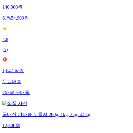
140,000
원
61
%
54,900
원
4.8
(
5
)
1,647
적립
무료배송
767
명
구매중
국내산 가마솥 누룽지 200g, 1kg, 3kg, 4.5kg
12,800
원