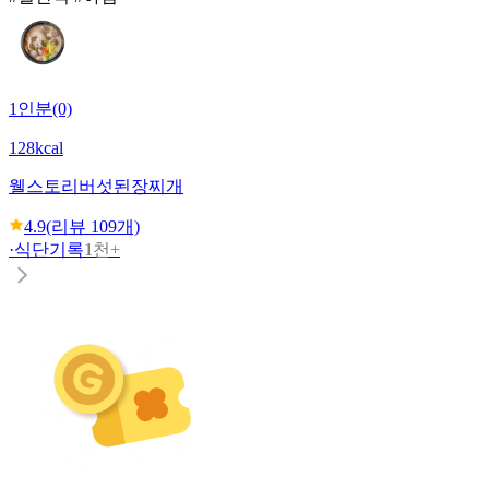
1인분(0)
128kcal
웰스토리
버섯된장찌개
4.9
(리뷰
109
개)
·
식단기록
1천+