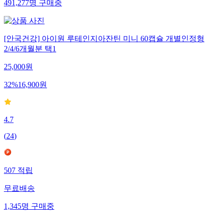
491,277
명
구매중
[안국건강] 아이원 루테인지아잔틴 미니 60캡슐 개별인정형
2/4/6개월분 택1
25,000
원
32
%
16,900
원
4.7
(
24
)
507
적립
무료배송
1,345
명
구매중