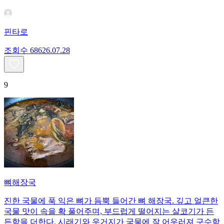
핀타로
조회수
686
26.07.28
9
뼈해장국
진한 국물에 푹 익은 뼈가 듬뿍 들어간 뼈 해장국. 깊고 얼큰한
국물 맛이 속을 확 풀어주며, 부드럽게 떨어지는 살코기가 든
든함을 더한다. 시래기와 우거지가 국물에 잘 어우러져 구수함