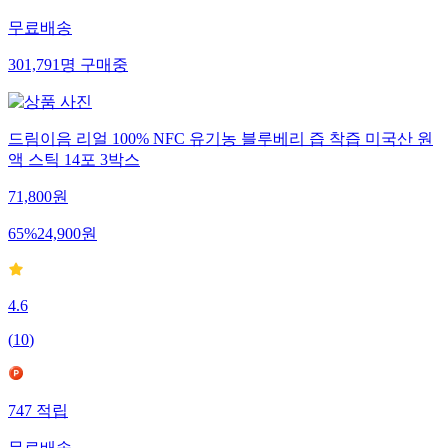
무료배송
301,791
명
구매중
드림이음 리얼 100% NFC 유기농 블루베리 즙 착즙 미국산 원
액 스틱 14포 3박스
71,800
원
65
%
24,900
원
4.6
(
10
)
747
적립