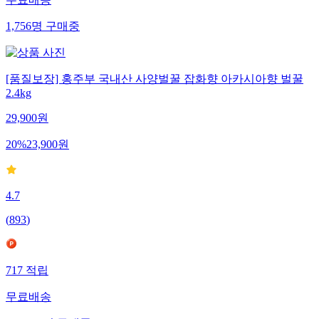
무료배송
1,756
명
구매중
[품질보장] 홍주부 국내산 사양벌꿀 잡화향 아카시아향 벌꿀
2.4kg
29,900
원
20
%
23,900
원
4.7
(
893
)
717
적립
무료배송