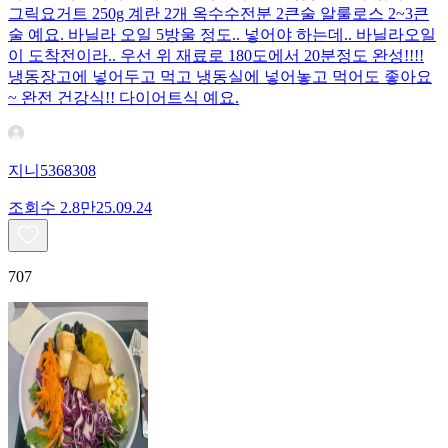
그릭요거트 250g 계란 2개 옥수수전분 2큰술 알룰로스 2~3큰
술 예요. 바닐라 오일 5방울 정도.. 넣어야 하는데.. 바닐라오일
이 도착전이라.. 우선 위 재료로 180도에서 20분정도 완성!!!!
냉동장고에 넣어두고 먹고 냉동실에 넣어놓고 먹어도 좋아요
~ 완전 건강식!! 다이어트식 예요.
지니5368308
조회수
2.8만
25.09.24
707