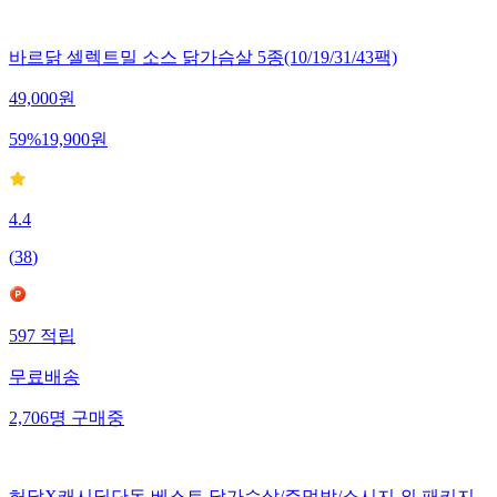
바르닭 셀렉트밀 소스 닭가슴살 5종(10/19/31/43팩)
49,000
원
59
%
19,900
원
4.4
(
38
)
597
적립
무료배송
2,706
명
구매중
허닭X캐시딜단독 베스트 닭가슴살/주먹밥/소시지 외 패키지