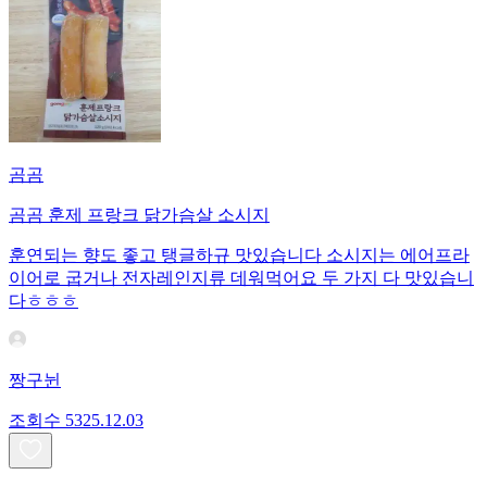
곰곰
곰곰 훈제 프랑크 닭가슴살 소시지
훈연되는 향도 좋고 탱글하규 맛있습니다 소시지는 에어프라
이어로 굽거나 전자레인지류 데워먹어요 두 가지 다 맛있습니
다ㅎㅎㅎ
짱구뉜
조회수
53
25.12.03