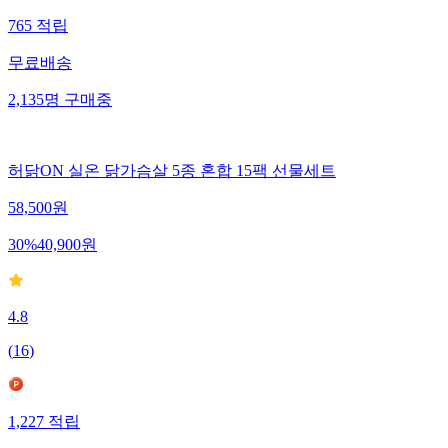
765
적립
무료배송
2,135
명
구매중
허닭ON 실온 닭가슴살 5종 혼합 15팩 선물세트
58,500
원
30
%
40,900
원
4.8
(
16
)
1,227
적립