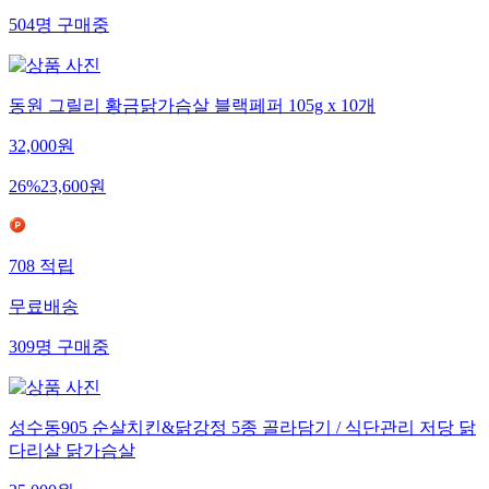
504
명
구매중
동원 그릴리 황금닭가슴살 블랙페퍼 105g x 10개
32,000
원
26
%
23,600
원
708
적립
무료배송
309
명
구매중
성수동905 순살치킨&닭강정 5종 골라담기 / 식단관리 저당 닭
다리살 닭가슴살