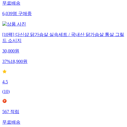
무료배송
6,039
명
구매중
[10팩] 다신샵 닭가슴살 실속세트 / 국내산 닭가슴살 통살 그릴
드 소시지
30,000
원
37
%
18,900
원
4.5
(
10
)
567
적립
무료배송