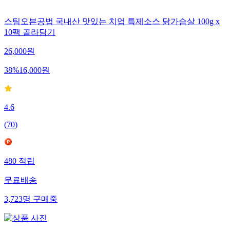
스팀오븐공법 국내산 맛있는 치업 특제소스 닭가슴살 100g x
10팩 골라담기
26,000
원
38
%
16,000
원
4.6
(
70
)
480
적립
무료배송
3,723
명
구매중