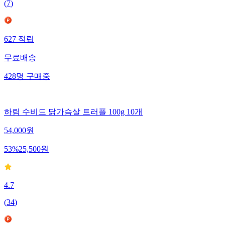
(
7
)
627
적립
무료배송
428
명
구매중
하림 수비드 닭가슴살 트러플 100g 10개
54,000
원
53
%
25,500
원
4.7
(
34
)