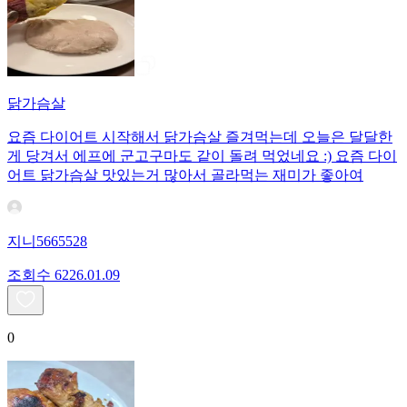
닭가슴살
요즘 다이어트 시작해서 닭가슴살 즐겨먹는데 오늘은 달달한
게 당겨서 에프에 군고구마도 같이 돌려 먹었네요 :) 요즘 다이
어트 닭가슴살 맛있는거 많아서 골라먹는 재미가 좋아여
지니5665528
조회수
62
26.01.09
0