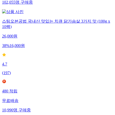
102,055
명
구매중
스팀오븐공법 국내산 맛있는 치큐 닭가슴살 3가지 맛 (100g x
10팩)
26,000
원
38
%
16,000
원
4.7
(
197
)
480
적립
무료배송
10,990
명
구매중