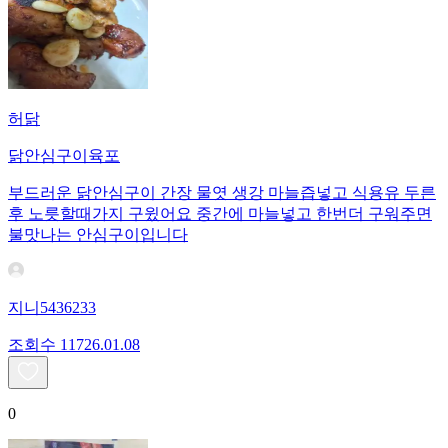
허닭
닭안심구이육포
부드러운 닭안심구이 간장 물엿 생강 마늘즙넣고 식용유 두른
후 노릇할때가지 구윘어요 중간에 마늘넣고 한번더 구워주면
불맛나는 안심구이입니다
지니5436233
조회수
117
26.01.08
0