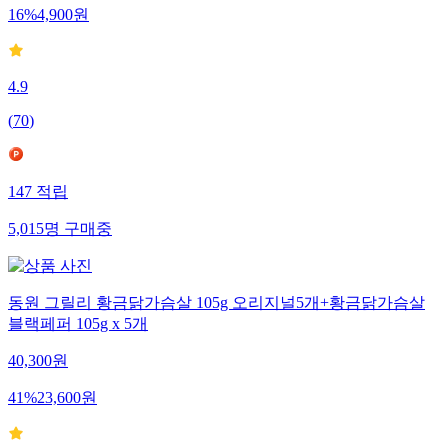
16
%
4,900
원
4.9
(
70
)
147
적립
5,015
명
구매중
동원 그릴리 황금닭가슴살 105g 오리지널5개+황금닭가슴살
블랙페퍼 105g x 5개
40,300
원
41
%
23,600
원