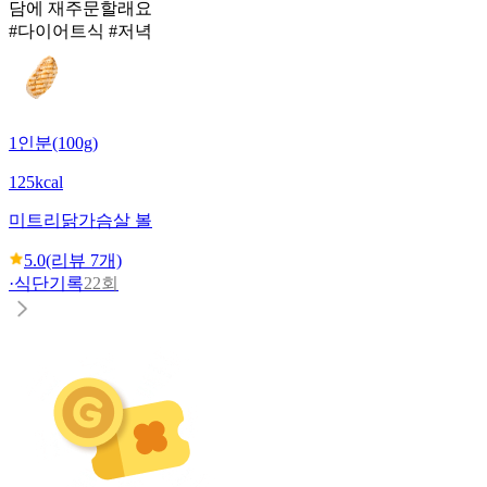
담에 재주문할래요
#다이어트식 #저녁
1인분(100g)
125kcal
미트리
닭가슴살 볼
5.0
(리뷰
7
개)
·
식단기록
22회