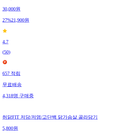
30,000
원
27
%
21,900
원
4.7
(
50
)
657
적립
무료배송
4,318
명
구매중
허닭FIT 저당/저염/고단백 닭가슴살 골라담기
5,800
원