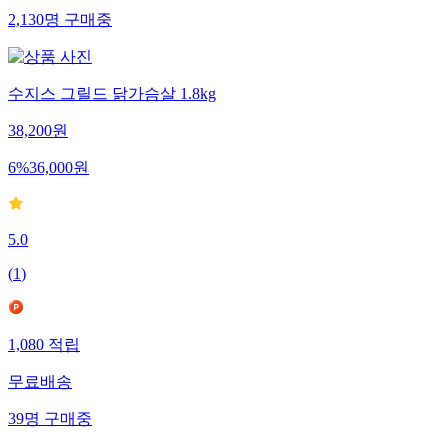
2,130
명
구매중
수지스 그릴드 닭가슴살 1.8kg
38,200
원
6
%
36,000
원
5.0
(
1
)
1,080
적립
무료배송
39
명
구매중