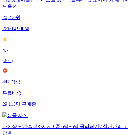
모음전
20,250
원
26
%
14,900
원
4.7
(
301
)
447
적립
무료배송
29,113
명
구매중
다신샵 닭가슴살소시지 6종 6팩+6팩 골라담기 / 식단관리 고
단백