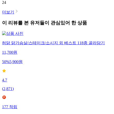
24
더보기
이 리뷰를 본 유저들이 관심있어 한 상품
허닭 닭가슴살/스테이크/소시지 외 베스트 118종 골라담기
11,700
원
50
%
5,900
원
4.7
(
2,871
)
177
적립