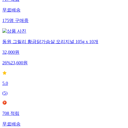
717
적립
무료배송
175
명
구매중
동원 그릴리 황금닭가슴살 오리지널 105g x 10개
32,000
원
26
%
23,600
원
5.0
(
5
)
708
적립
무료배송