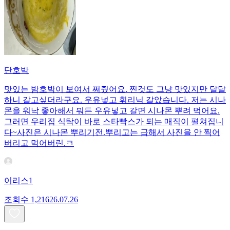
단호박
맛있는 밤호박이 보여서 쪄줬어요. 찐것도 그냥 맛있지만 달달
하니 갈고싶더라구요. 우유넣고 휘리닉 갈았습니다. 저는 시나
몬을 워낙 좋아해서 뭐든 우유넣고 갈면 시나몬 뿌려 먹어요.
그러면 우리집 식탁이 바로 스타빡스가 되는 매직이 펼쳐집니
다~사진은 시나몬 뿌리기전.뿌리고는 급해서 사진을 안 찍어
버리고 먹어버린.ㅋ
이리스1
조회수
1,216
26.07.26