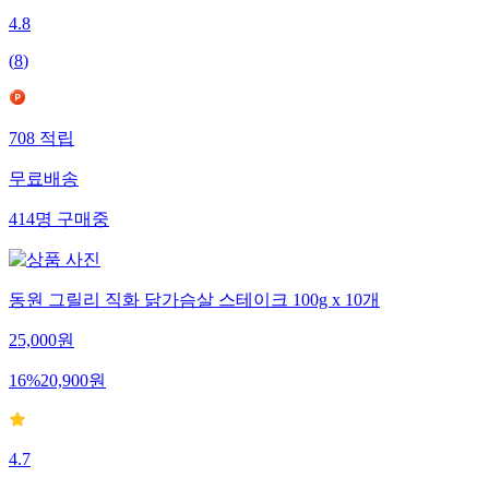
4.8
(
8
)
708
적립
무료배송
414
명
구매중
동원 그릴리 직화 닭가슴살 스테이크 100g x 10개
25,000
원
16
%
20,900
원
4.7