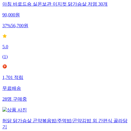
아침 바로드숑 실온보관 이지컷 닭가슴살 저염 30개
90,000
원
37
%
56,700
원
5.0
(
1
)
1,701
적립
무료배송
28
명
구매중
허닭 닭가슴살 곤약볶음밥/주먹밥/곤약김밥 외 간편식 골라담
기