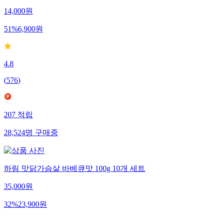
14,000
원
51
%
6,900
원
4.8
(
576
)
207
적립
28,524
명
구매중
하림 맛닭가슴살 바베큐맛 100g 10개 세트
35,000
원
32
%
23,900
원