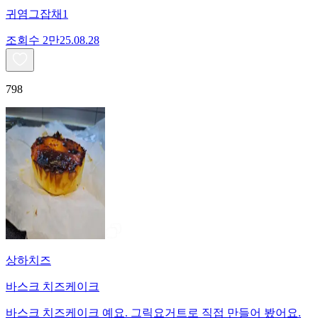
귀염그잡채1
조회수
2만
25.08.28
798
상하치즈
바스크 치즈케이크
바스크 치즈케이크 예요. 그릭요거트로 직접 만들어 봤어요.