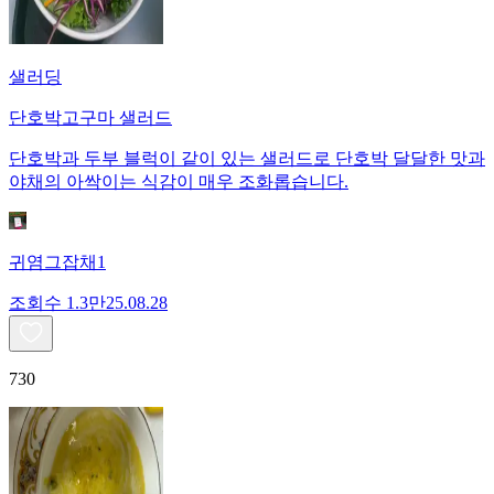
샐러딩
단호박고구마 샐러드
단호박과 두부 블럭이 같이 있는 샐러드로 단호박 달달한 맛과
야채의 아싹이는 식감이 매우 조화롭습니다.
귀염그잡채1
조회수
1.3만
25.08.28
730