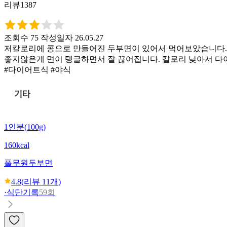
리뷰1387
조회수 75
작성일자 26.05.27
저칼로리에 콩으로 만들어진 두부면이 있어서 먹어보았습니다. 개
좋지않은게 면이 탱글하면서 잘 끊어집니다. 칼로리 낮아서 다
#다이어트식 #야식
1인분(100g)
160kcal
풀무원
두부면
4.8
(리뷰
11
개)
·
식단기록
59회