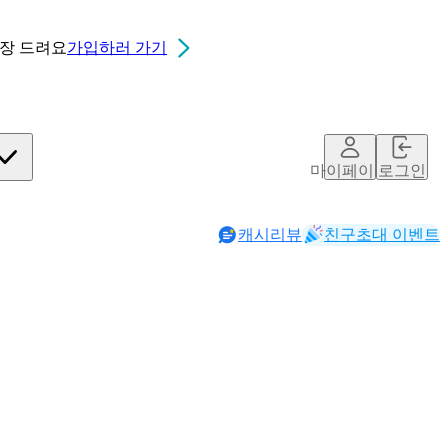
0장
드려요
가입하러 가기
마이페이지
로그인
캐시리뷰
친구초대 이벤트