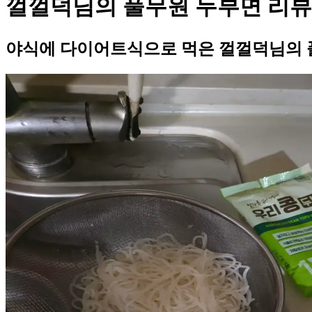
껄껄덕님의 풀무원 두부면 리뷰
야식에 다이어트식으로 먹은 껄껄덕님의 