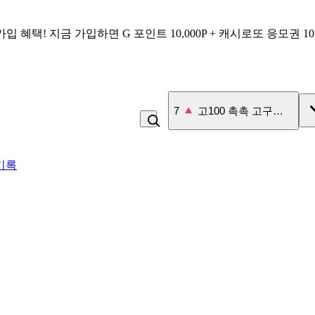
가입 혜택!
지금 가입하면
G 포인트 10,000P + 캐시로또 응모권 1
7
고100 촉촉 고구마 스틱
기록