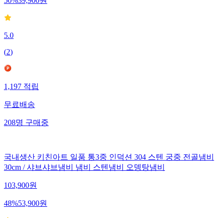
50
%
39,900
원
5.0
(
2
)
1,197
적립
무료배송
208
명
구매중
국내생산 키친아트 일품 통3중 인덕션 304 스텐 궁중 전골냄비
30cm / 샤브샤브냄비 냄비 스텐냄비 오뎅탕냄비
103,900
원
48
%
53,900
원