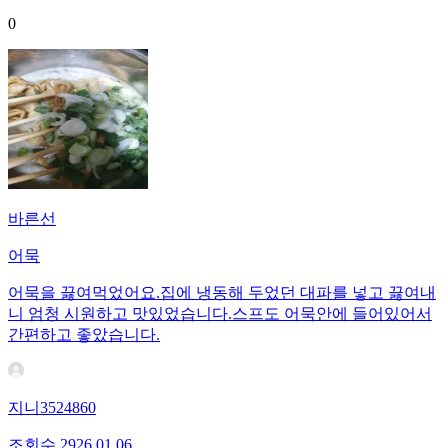
0
바른선
어묵
어묵을 끓여먹었어요.집에 냉동해 두었던 대파를 넣고 끓여내
니 엄청 시원하고 맛있었습니다.스프도 어묵안에 들어있어서
간편하고 좋았습니다.
지니3524860
조회수
29
26.01.06