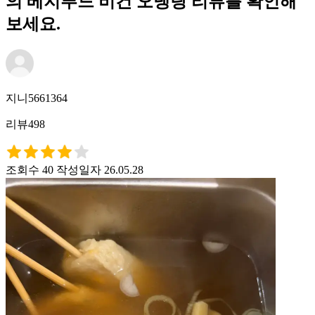
의 베지푸드 비건 오뎅탕 리뷰를 확인해
보세요.
지니5661364
리뷰498
조회수 40
작성일자 26.05.28