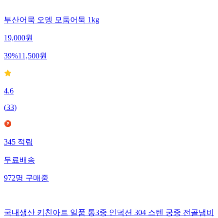
부산어묵 오뎅 모둠어묵 1kg
19,000
원
39
%
11,500
원
4.6
(
33
)
345
적립
무료배송
972
명
구매중
국내생산 키친아트 일품 통3중 인덕션 304 스텐 궁중 전골냄비