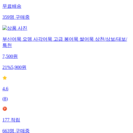
무료배송
359
명
구매중
부산어묵 오뎅 사각어묵 고급 봉어묵 쌀어묵 상천/상보/대보/
특천
7,500
원
21
%
5,900
원
4.6
(
8
)
177
적립