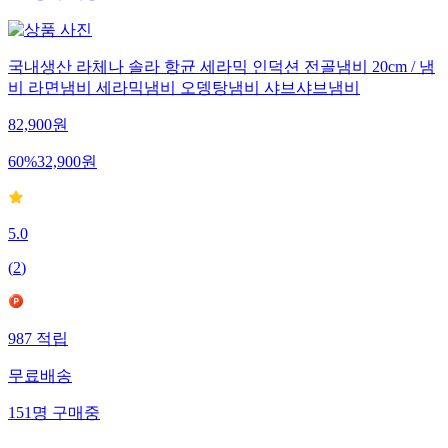
663
명
구매중
국내생산 라체나 솔라 항균 세라믹 인덕션 전골냄비 20cm / 냄
비 라면냄비 세라믹냄비 오뎅탕냄비 샤브샤브냄비
82,900
원
60
%
32,900
원
5.0
(
2
)
987
적립
무료배송
151
명
구매중