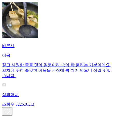
바른선
어묵
깊고 시원한 국물 맛이 일품이라 속이 확 풀리는 기분이에요.
꼬치에 꽂힌 쫄깃한 어묵을 간장에 콕 찍어 먹으니 정말 맛있
습니다.
석과머니
조회수
32
26.01.13