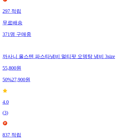
297
적립
무료배송
371
명
구매중
까사니 올스텐 파스타냄비 멀티팟 오뎅탕 냄비 3size
55,800
원
50
%
27,900
원
4.0
(
3
)
837
적립