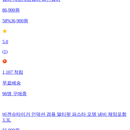
냄비 샤브샤브냄비 라면냄비
86,900
원
58
%
36,900
원
5.0
(
1
)
1,107
적립
무료배송
96
명
구매중
바겐슈타이거 인덕션 겸용 멀티팟 파스타 오뎅 냄비 채망포함
3.3L