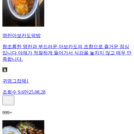
명란아보카도덮밥
짭조름한 명란과 부드러운 아보카도의 조합으로 즐거운 점심
입니다 야채가 적절하게 들어가서 식감을 놓치지 않고 매우 만
족합니다.
귀염그잡채1
조회수
9.6만
25.08.28
999+