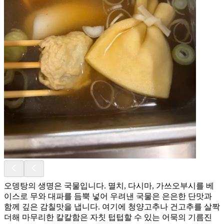
오뎅탕의 생명은 국물입니다. 멸치, 다시마, 가쓰오부시를 베
이스로 무와 대파를 듬뿍 넣어 우려낸 국물은 은은한 단맛과
함께 깊은 감칠맛을 냅니다. 여기에 청양고추나 건고추를 살짝
더해 마무리한 칼칼함은 자칫 텁텁할 수 있는 어묵의 기름진