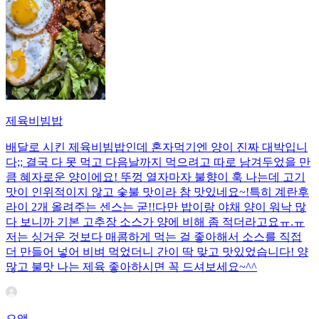
제육비빔밥
배달로 시킨 제육비빔밥인데 혼자먹기엔 양이 진짜 대박입니
다;; 결국 다 못 먹고 다음날까지 먹으려고 따로 남겨두었을 만
큼 혜자로운 양이에요! 뚜껑 열자마자 불향이 훅 나는데 고기
맛이 인위적이지 않고 숯불 맛이라 참 맛있네요~!특히 계란후
라이 2개 올려주는 센스는 굳!! ​다만 밥이랑 야채 양이 워낙 많
다 보니까 기본 고추장 소스가 양에 비해 좀 적더라고요ㅠ.ㅠ
저는 싱거운 것보다 매콤하게 먹는 걸 좋아해서 소스를 직접
더 만들어 넣어 비벼 먹었더니 간이 딱 맞고 맛있었습니다! 양
많고 불맛 나는 제육 좋아하시면 꼭 드셔보세요~^^
으앵