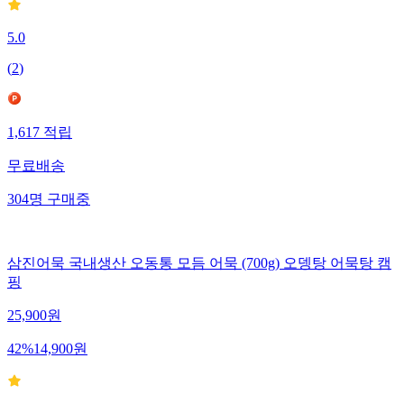
5.0
(
2
)
1,617
적립
무료배송
304
명
구매중
삼진어묵 국내생산 오동통 모듬 어묵 (700g) 오뎅탕 어묵탕 캠
핑
25,900
원
42
%
14,900
원