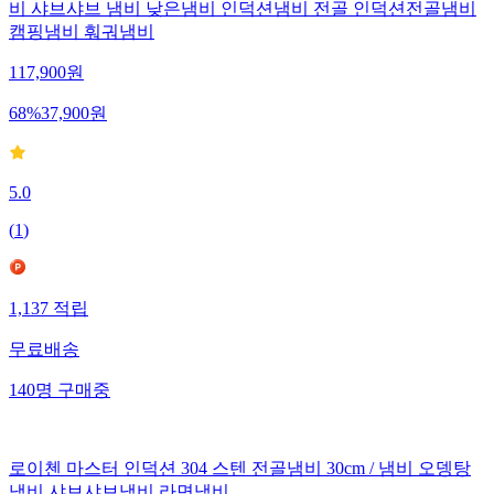
비 샤브샤브 냄비 낮은냄비 인덕션냄비 전골 인덕션전골냄비
캠핑냄비 훠궈냄비
117,900
원
68
%
37,900
원
5.0
(
1
)
1,137
적립
무료배송
140
명
구매중
로이첸 마스터 인덕션 304 스텐 전골냄비 30cm / 냄비 오뎅탕