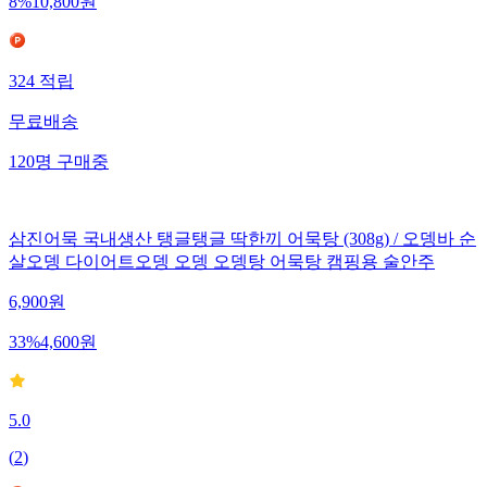
8
%
10,800
원
324
적립
무료배송
120
명
구매중
삼진어묵 국내생산 탱글탱글 딱한끼 어묵탕 (308g) / 오뎅바 순
살오뎅 다이어트오뎅 오뎅 오뎅탕 어묵탕 캠핑용 술안주
6,900
원
33
%
4,600
원
5.0
(
2
)