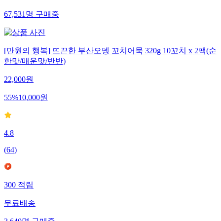
67,531
명
구매중
[만원의 행복] 뜨끈한 부산오뎅 꼬치어묵 320g 10꼬치 x 2팩(순
한맛/매운맛/반반)
22,000
원
55
%
10,000
원
4.8
(
64
)
300
적립
무료배송