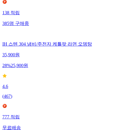
138
적립
385
명
구매중
IH 스텐 304 냄비/주전자 케틀팟 라면 오뎅탕
35,900
원
28
%
25,900
원
4.6
(
467
)
777
적립
무료배송