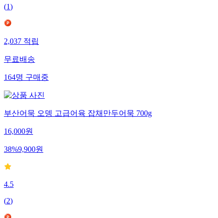
(
1
)
2,037
적립
무료배송
164
명
구매중
부산어묵 오뎅 고급어육 잡채만두어묵 700g
16,000
원
38
%
9,900
원
4.5
(
2
)