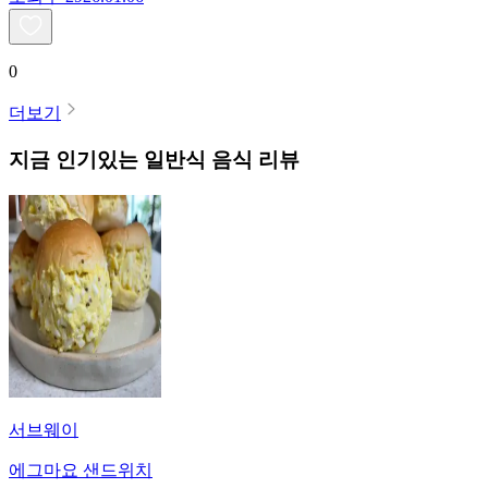
0
더보기
지금 인기있는
일반식
음식 리뷰
서브웨이
에그마요 샌드위치