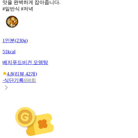
맛을 완벽하게 잡아줍니다.
#일반식 #저녁
1인분(230g)
51kcal
베지푸드
비건 오뎅탕
4.8
(리뷰
42
개)
·
식단기록
698회