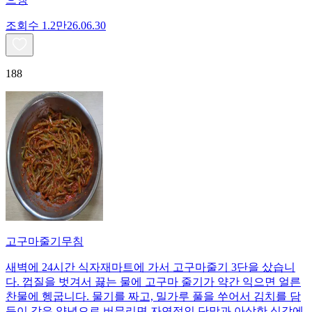
조회수
1.2만
26.06.30
188
고구마줄기무침
새벽에 24시간 식자재마트에 가서 고구마줄기 3단을 샀습니
다. 껍질을 벗겨서 끓는 물에 고구마 줄기가 약간 익으면 얼른
찬물에 헹굽니다. 물기를 짜고, 밀가루 풀을 쑤어서 김치를 담
듯이 갖은 양념으로 버무리면 자연적인 단맛과 아삭한 식감에