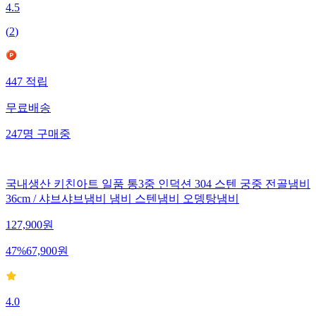
4.5
(
2
)
447
적립
무료배송
247
명
구매중
국내생산 키친아트 일품 통3중 인덕션 304 스텐 궁중 전골냄비
36cm / 샤브샤브냄비 냄비 스텐냄비 오뎅탕냄비
127,900
원
47
%
67,900
원
4.0