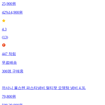
25,900
원
42
%
14,900
원
4.3
(
13
)
447
적립
무료배송
306
명
구매중
까사니 올스텐 파스타냄비 멀티팟 오뎅탕 냄비 4.3L
79,800
원