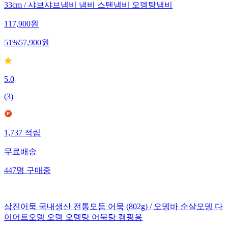
33cm / 샤브샤브냄비 냄비 스텐냄비 오뎅탕냄비
117,900
원
51
%
57,900
원
5.0
(
3
)
1,737
적립
무료배송
447
명
구매중
삼진어묵 국내생산 전통모듬 어묵 (802g) / 오뎅바 순살오뎅 다
이어트오뎅 오뎅 오뎅탕 어묵탕 캠핑용