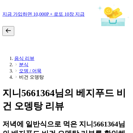
지금 가입하면 10,000P + 로또 10장 지급
음식 리뷰
분식
오뎅 / 어묵
비건 오뎅탕
지니5661364님의 베지푸드 비
건 오뎅탕 리뷰
저녁에 일반식으로 먹은 지니5661364님