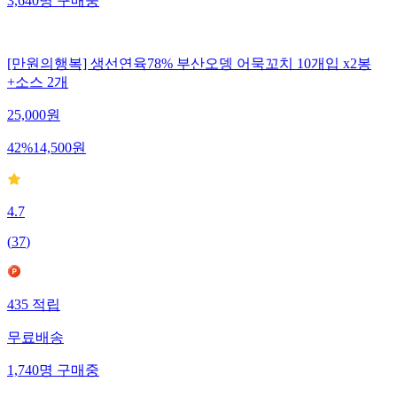
3,640
명
구매중
[만원의행복] 생선연육78% 부산오뎅 어묵꼬치 10개입 x2봉
+소스 2개
25,000
원
42
%
14,500
원
4.7
(
37
)
435
적립
무료배송
1,740
명
구매중