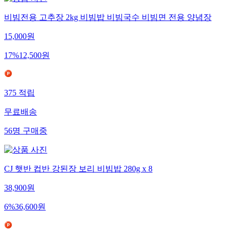
비빔전용 고추장 2kg 비빔밥 비빔국수 비빔면 전용 양념장
15,000
원
17
%
12,500
원
375
적립
무료배송
56
명
구매중
CJ 햇반 컵반 강된장 보리 비빔밥 280g x 8
38,900
원
6
%
36,600
원