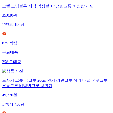
코렐 모닝블루 사각 믹싱볼 1P 냉면그릇 비빔밥 라면
35,030
원
17
%
29,190
원
875
적립
무료배송
2
명
구매중
도자기 그릇 국그릇 20cm 면기 라면그릇 식기 대접 국수그릇
우동그릇 비빔밥그릇 냉면기
49,720
원
17
%
41,430
원