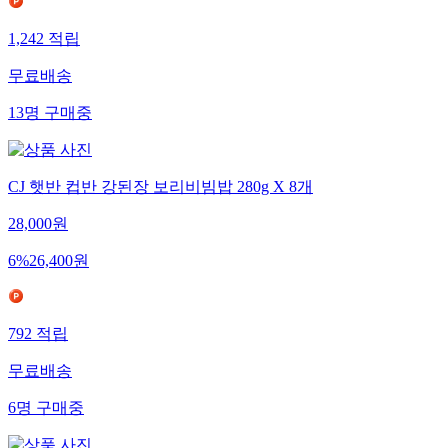
1,242
적립
무료배송
13
명
구매중
CJ 햇반 컵반 강된장 보리비빔밥 280g X 8개
28,000
원
6
%
26,400
원
792
적립
무료배송
6
명
구매중