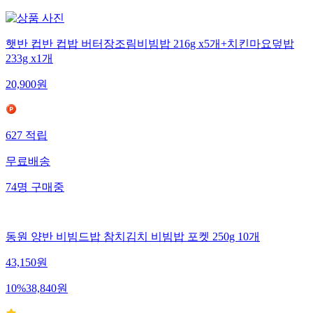
햇반 컵반 컵밥 버터장조림비빔밥 216g x5개+치킨마요덮밥
233g x1개
20,900
원
627
적립
무료배송
74
명
구매중
동원 양반 비빔드밥 참치김치 비빔밥 포켓 250g 10개
43,150
원
10
%
38,840
원