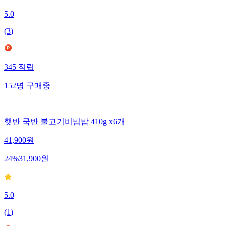
5.0
(
3
)
345
적립
152
명
구매중
햇반 쿡반 불고기비빔밥 410g x6개
41,900
원
24
%
31,900
원
5.0
(
1
)