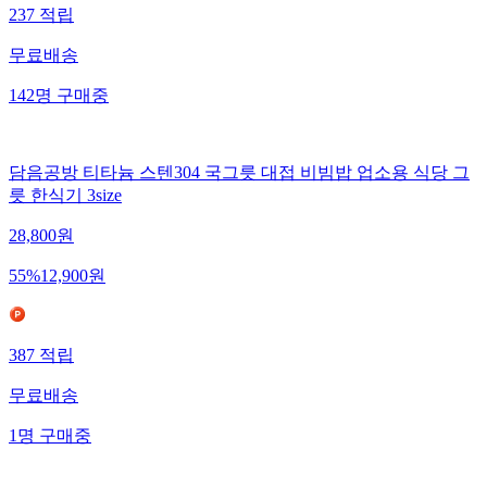
237
적립
무료배송
142
명
구매중
담음공방 티타늄 스텐304 국그릇 대접 비빔밥 업소용 식당 그
릇 한식기 3size
28,800
원
55
%
12,900
원
387
적립
무료배송
1
명
구매중