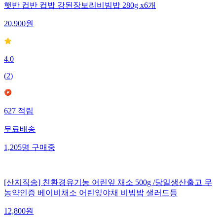
햇반 컵반 컵밥 강된장보리비빔밥 280g x6개
20,900
원
4.0
(
2
)
627
적립
무료배송
1,205
명
구매중
[산지직송] 친환경유기농 어린잎 채소 500g /당일생산출고 무
농약인증 베이비채소 어린잎야채 비빔밥 샐러드등
12,800
원