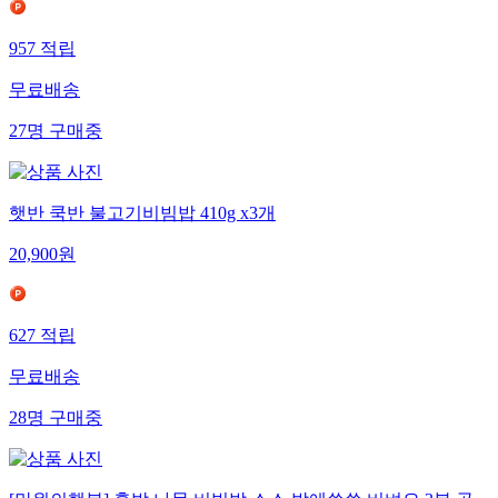
957
적립
무료배송
27
명
구매중
햇반 쿡반 불고기비빔밥 410g x3개
20,900
원
627
적립
무료배송
28
명
구매중