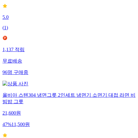
5.0
(
1
)
1,137
적립
무료배송
96
명
구매중
올비아 스텐304 냉면그릇 2인세트 냉면기 소면기 대접 라면 비
빔밥 그릇
21,600
원
47
%
11,500
원