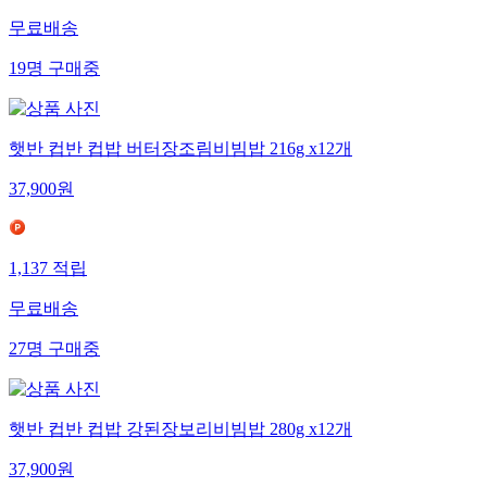
무료배송
19
명
구매중
햇반 컵반 컵밥 버터장조림비빔밥 216g x12개
37,900
원
1,137
적립
무료배송
27
명
구매중
햇반 컵반 컵밥 강된장보리비빔밥 280g x12개
37,900
원