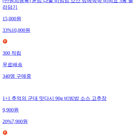
[만원의행복] 혼밥 나물 비빔밥 소스 밥에쓱쓱 비벼요 3봉 골
라담기
15,000
원
33
%
10,000
원
300
적립
무료배송
340
명
구매중
1+1 추억의 군대 맛다시 90g 비빔밥 소스 고추장
9,900
원
20
%
7,900
원