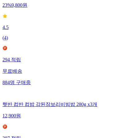
23
%
9,800
원
4.5
(
4
)
294
적립
무료배송
884
명
구매중
햇반 컵반 컵밥 강된장보리비빔밥 280g x3개
12,900
원