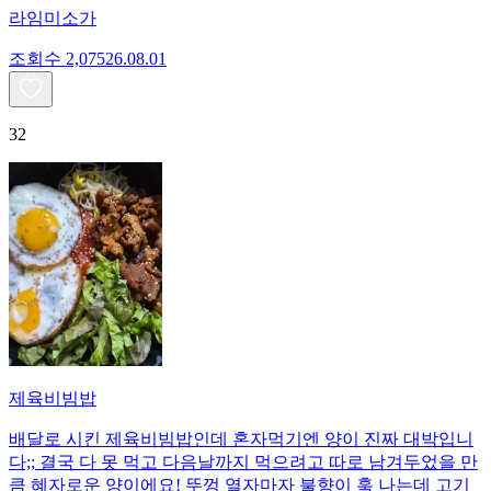
라임미소가
조회수
2,075
26.08.01
32
제육비빔밥
배달로 시킨 제육비빔밥인데 혼자먹기엔 양이 진짜 대박입니
다;; 결국 다 못 먹고 다음날까지 먹으려고 따로 남겨두었을 만
큼 혜자로운 양이에요! 뚜껑 열자마자 불향이 훅 나는데 고기