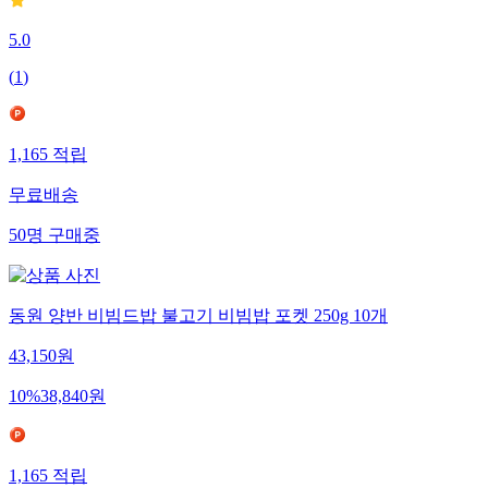
5.0
(
1
)
1,165
적립
무료배송
50
명
구매중
동원 양반 비빔드밥 불고기 비빔밥 포켓 250g 10개
43,150
원
10
%
38,840
원
1,165
적립