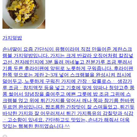
가지덮밥
손녀딸이 요즘 간단식이 유행이라며 직접 만들어준 계란스크
램블 가지덮밥입니다. 가지는 크게 반갈라 오징어처럼 칼집넣
고선, 전자레인지에 3분 돌려 꺼네놓고 전분가루 조금 뿌려서
기름 두른 후라이팬에 앞뒤로 노릇하게 구워줍니다. 후라이팬
한쪽 옆으로는 계란 2~3개 넣어 스크램블을 완성시켜 접시에
덜어두고, 노릇하게 구워진 가지에 간장ㆍ알룰로스ㆍ 생강가
루 조금ㆍ참치액젓 등을 넣고 기호에 맞게 양파나 청양고추 쫑
쫑 썰어서 양념장을 졸여주고 예쁜 그릇에 밥 조금 그위에 스
크램블 얹고 위에 튀긴가지를 덮어서 깨나 쪽파 참기름 한바퀴
두르면 완성입니다. 짭조름한 간장맛이 잘 스며들었고, 튀긴듯
바삭한 가지와 잘 어우러져서 튀긴 가지특유의 감칠맛과 식감
ㆍ고소함이 있네요. 간단하고도 맛있는, 손녀가 해줘서 더욱
맛있는 행복한 한끼였습니다 ^^