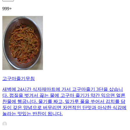
999+
고구마줄기무침
새벽에 24시간 식자재마트에 가서 고구마줄기 3단을 샀습니
다. 껍질을 벗겨서 끓는 물에 고구마 줄기가 약간 익으면 얼른
찬물에 헹굽니다. 물기를 짜고, 밀가루 풀을 쑤어서 김치를 담
듯이 갖은 양념으로 버무리면 자연적인 단맛과 아삭한 식감에
놀라는 맛있는 반찬이 됩니다.