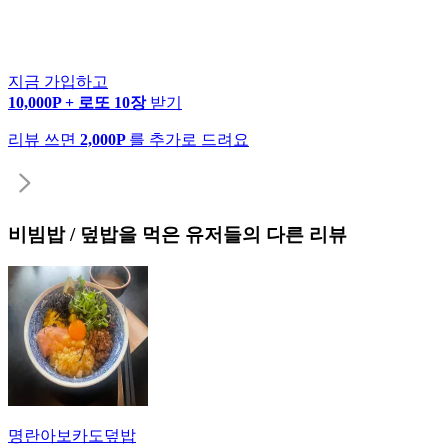
지금 가입하고
10,000P + 로또 10장
받기
리뷰 쓰면
2,000P
를 추가로 드려요
비빔밥 / 덮밥
을 먹은 유저들의 다른 리뷰
명란아보카도덮밥