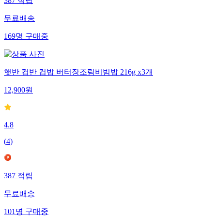
387
적립
무료배송
169
명
구매중
햇반 컵반 컵밥 버터장조림비빔밥 216g x3개
12,900
원
4.8
(
4
)
387
적립
무료배송
101
명
구매중