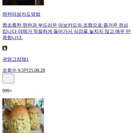
명란아보카도덮밥
짭조름한 명란과 부드러운 아보카도의 조합으로 즐거운 점심
입니다 야채가 적절하게 들어가서 식감을 놓치지 않고 매우 만
족합니다.
귀염그잡채1
조회수
9.5만
25.08.28
999+