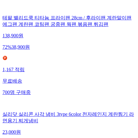
테팔 밸리드쿡 티타늄 프라이팬 28cm / 후라이팬 계란말이팬
에그팬 계란팬 코팅팬 궁중팬 웍팬 볶음팬 튀김팬
138,900
원
72
%
38,900
원
1,167
적립
무료배송
700
명
구매중
실리닷 실리콘 사각 냄비 3type 6color 전자레인지 계란찜기 라
면용기 찌게냄비
23,000
원