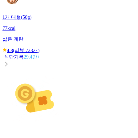
1개 대형(50g)
77kcal
삶은 계란
4.8
(리뷰
723
개)
·
식단기록
29.4만+