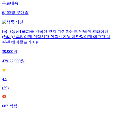
무료배송
6,155
명
구매중
[국내생산] 해피콜 인덕션 코지 다이아몬드 인덕션 프라이팬
(5size) / 후라이팬 인덕션팬 인덕션가능 계란말이팬 에그팬 계
란팬 해피콜프라이팬
39,900
원
43
%
22,900
원
4.5
(
39
)
687
적립