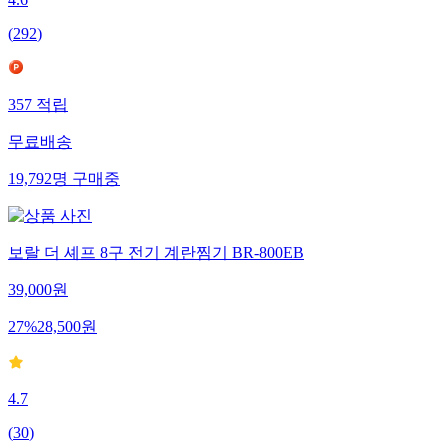
4.6
(
292
)
357
적립
무료배송
19,792
명
구매중
보랄 더 셰프 8구 전기 계란찜기 BR-800EB
39,000
원
27
%
28,500
원
4.7
(
30
)