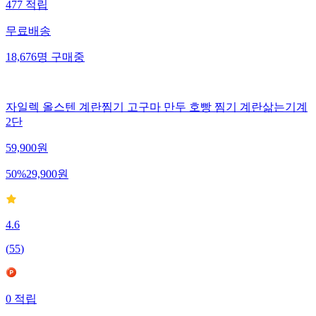
477
적립
무료배송
18,676
명
구매중
자일렉 올스텐 계란찜기 고구마 만두 호빵 찜기 계란삶는기계
2단
59,900
원
50
%
29,900
원
4.6
(
55
)
0
적립