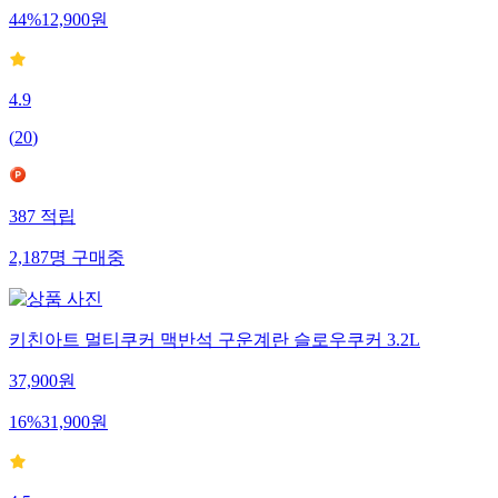
44
%
12,900
원
4.9
(
20
)
387
적립
2,187
명
구매중
키친아트 멀티쿠커 맥반석 구운계란 슬로우쿠커 3.2L
37,900
원
16
%
31,900
원