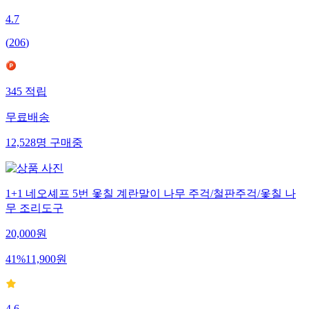
4.7
(
206
)
345
적립
무료배송
12,528
명
구매중
1+1 네오셰프 5번 옻칠 계란말이 나무 주걱/철판주걱/옻칠 나
무 조리도구
20,000
원
41
%
11,900
원