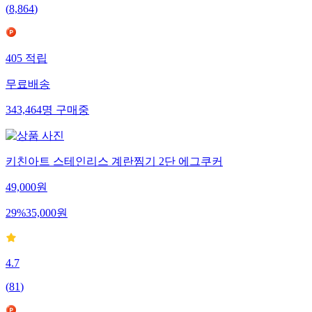
(
8,864
)
405
적립
무료배송
343,464
명
구매중
키친아트 스테인리스 계란찜기 2단 에그쿠커
49,000
원
29
%
35,000
원
4.7
(
81
)