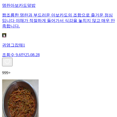
명란아보카도덮밥
짭조름한 명란과 부드러운 아보카도의 조합으로 즐거운 점심
입니다 야채가 적절하게 들어가서 식감을 놓치지 않고 매우 만
족합니다.
귀염그잡채1
조회수
9.6만
25.08.28
999+