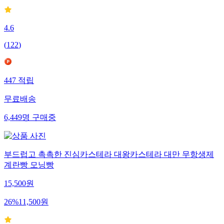
4.6
(
122
)
447
적립
무료배송
6,449
명
구매중
부드럽고 촉촉한 진심카스테라 대왕카스테라 대만 무항생제
계란빵 모닝빵
15,500
원
26
%
11,500
원