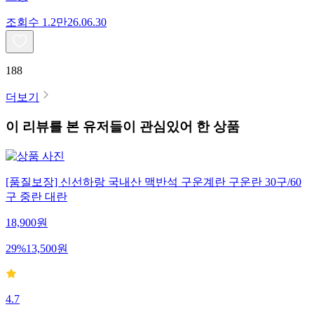
조회수
1.2만
26.06.30
188
더보기
이 리뷰를 본 유저들이 관심있어 한 상품
[품질보장] 신선하랑 국내산 맥반석 구운계란 구운란 30구/60
구 중란 대란
18,900
원
29
%
13,500
원
4.7