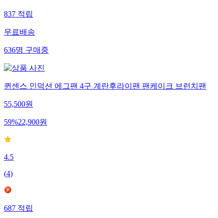
837
적립
무료배송
636
명
구매중
퀸센스 인덕션 에그팬 4구 계란후라이팬 팬케이크 브런치팬
55,500
원
59
%
22,900
원
4.5
(
4
)
687
적립