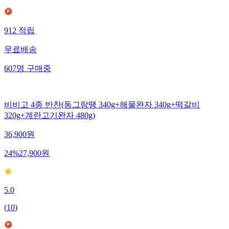
912
적립
무료배송
607
명
구매중
비비고 4종 반찬(동그랑땡 340g+해물완자 340g+떡갈비
320g+계란고기완자 480g)
36,900
원
24
%
27,900
원
5.0
(
10
)