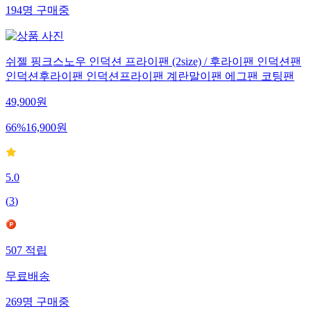
194
명
구매중
쉬젤 핑크스노우 인덕션 프라이팬 (2size) / 후라이팬 인덕션팬
인덕션후라이팬 인덕션프라이팬 계란말이팬 에그팬 코팅팬
49,900
원
66
%
16,900
원
5.0
(
3
)
507
적립
무료배송
269
명
구매중