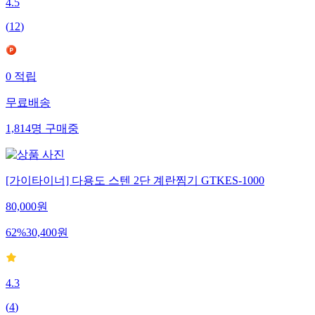
4.5
(
12
)
0
적립
무료배송
1,814
명
구매중
[가이타이너] 다용도 스텐 2단 계란찜기 GTKES-1000
80,000
원
62
%
30,400
원
4.3
(
4
)