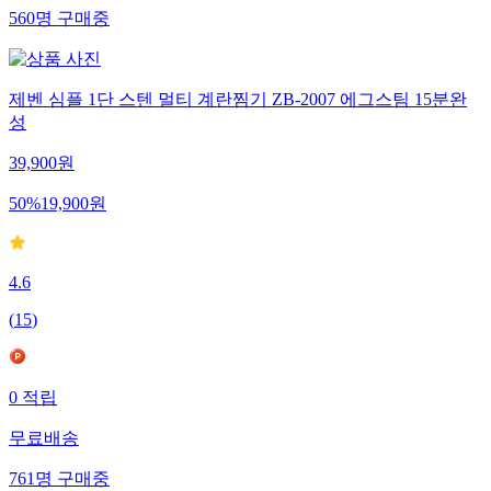
560
명
구매중
제벤 심플 1단 스텐 멀티 계란찜기 ZB-2007 에그스팀 15분완
성
39,900
원
50
%
19,900
원
4.6
(
15
)
0
적립
무료배송
761
명
구매중