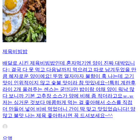
제육비빔밥
배달로 시킨 제육비빔밥인데 혼자먹기엔 양이 진짜 대박입니
다;; 결국 다 못 먹고 다음날까지 먹으려고 따로 남겨두었을 만
큼 혜자로운 양이에요! 뚜껑 열자마자 불향이 훅 나는데 고기
맛이 인위적이지 않고 숯불 맛이라 참 맛있네요~!특히 계란후
라이 2개 올려주는 센스는 굳!! ​다만 밥이랑 야채 양이 워낙 많
다 보니까 기본 고추장 소스가 양에 비해 좀 적더라고요ㅠ.ㅠ
저는 싱거운 것보다 매콤하게 먹는 걸 좋아해서 소스를 직접
더 만들어 넣어 비벼 먹었더니 간이 딱 맞고 맛있었습니다! 양
많고 불맛 나는 제육 좋아하시면 꼭 드셔보세요~^^
으앵