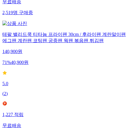
무료배송
2,519
명
구매중
테팔 밸리드쿡 티타늄 프라이팬 30cm / 후라이팬 계란말이팬
에그팬 계란팬 코팅팬 궁중팬 웍팬 볶음팬 튀김팬
140,900
원
71
%
40,900
원
5.0
(
2
)
1,227
적립
무료배송