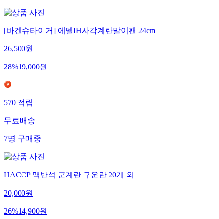
[바겐슈타이거] 에델IH사각계란말이팬 24cm
26,500
원
28
%
19,000
원
570
적립
무료배송
7
명
구매중
HACCP 맥반석 군계란 구운란 20개 외
20,000
원
26
%
14,900
원