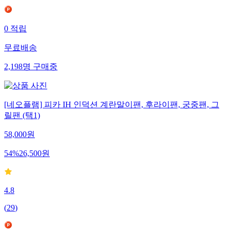
0
적립
무료배송
2,198
명
구매중
[네오플램] 피카 IH 인덕션 계란말이팬, 후라이팬, 궁중팬, 그
릴팬 (택1)
58,000
원
54
%
26,500
원
4.8
(
29
)