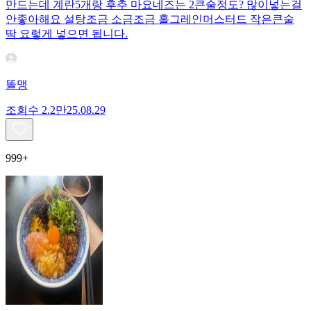
만드는데 계란5개랑 후추 마요네즈는 2큰술정도? 많이넣는걸
안좋아해요 설탕조금 소금조금 홀그레인머스터드 작은큰술
딱 요렇게 넣으면 됩니다.
똘맹
조회수
2.2만
25.08.29
999+