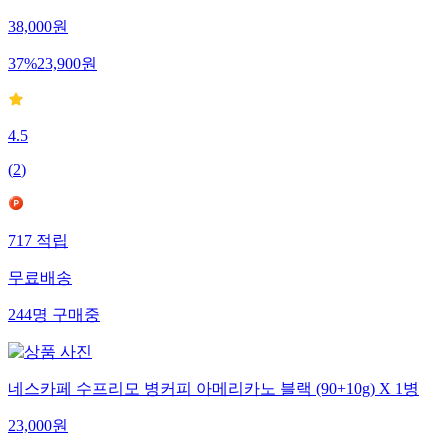
38,000
원
37
%
23,900
원
4.5
(
2
)
717
적립
무료배송
244
명
구매중
네스카페 수프리모 병커피 아메리카노 블랙 (90+10g) X 1병
23,000
원