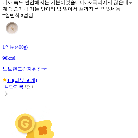
니까 속도 편안해지는 기분이었습니다. 자극적이지 않은데도
계속 숟가락 가는 맛이라 밥 말아서 끝까지 싹 먹었네용.
#일반식 #점심
1인분(400g)
98kcal
노브랜드
감자된장국
4.8
(리뷰
50
개)
·
식단기록
3천+