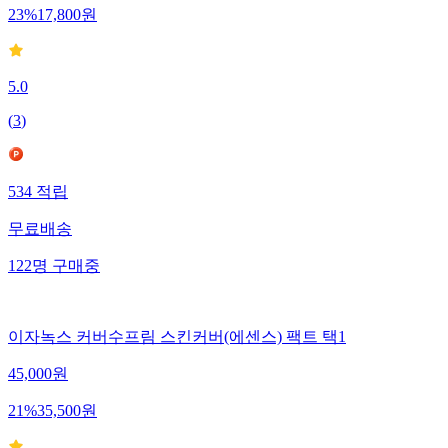
23
%
17,800
원
5.0
(
3
)
534
적립
무료배송
122
명
구매중
이자녹스 커버수프림 스킨커버(에센스) 팩트 택1
45,000
원
21
%
35,500
원