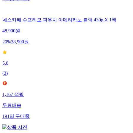
네스카페 수프리모 파우치 아메리카노 블랙 430g X 1팩
48,900
원
20
%
38,900
원
5.0
(
2
)
1,167
적립
무료배송
191
명
구매중