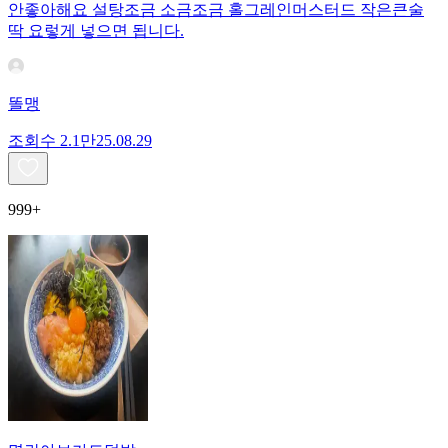
안좋아해요 설탕조금 소금조금 홀그레인머스터드 작은큰술
딱 요렇게 넣으면 됩니다.
똘맹
조회수
2.1만
25.08.29
999+