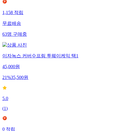
1,158
적립
무료배송
63
명
구매중
이자녹스 커버수프림 투웨이케익 택1
45,000
원
21
%
35,500
원
5.0
(
1
)
0
적립