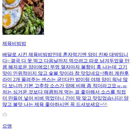
제육비빔밥
배달로 시킨 제육비빔밥인데 혼자먹기엔 양이 진짜 대박입니
다;; 결국 다 못 먹고 다음날까지 먹으려고 따로 남겨두었을 만
큼 혜자로운 양이에요! 뚜껑 열자마자 불향이 훅 나는데 고기
맛이 인위적이지 않고 숯불 맛이라 참 맛있네요~!특히 계란후
라이 2개 올려주는 센스는 굳!! ​다만 밥이랑 야채 양이 워낙 많
다 보니까 기본 고추장 소스가 양에 비해 좀 적더라고요ㅠ.ㅠ
저는 싱거운 것보다 매콤하게 먹는 걸 좋아해서 소스를 직접
더 만들어 넣어 비벼 먹었더니 간이 딱 맞고 맛있었습니다! 양
많고 불맛 나는 제육 좋아하시면 꼭 드셔보세요~^^
으앵