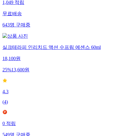
1,049
적립
무료배송
643
명
구매중
실크테라피 인리치드 액션 수프림 에센스 60ml
18,100
원
25
%
13,600
원
4.3
(
4
)
0
적립
549
명
구매중