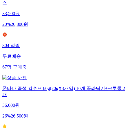
스
33,500
원
20
%
26,800
원
804
적립
무료배송
67
명
구매중
폰타나 즉석 컵수프 60g(20gX3개입) 10개 골라담기+크루통 2
개
36,000
원
26
%
26,500
원