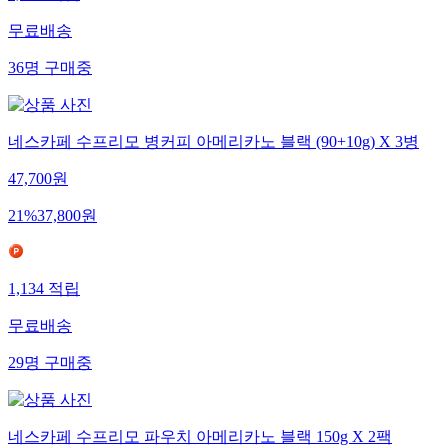
무료배송
36
명
구매중
네스카페 수프리모 병커피 아메리카노 블랙 (90+10g) X 3병
47,700
원
21
%
37,800
원
1,134
적립
무료배송
29
명
구매중
네스카페 수프리모 파우치 아메리카노 블랙 150g X 2팩