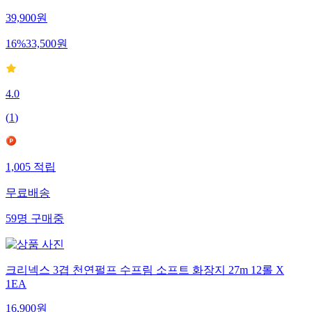
39,900
원
16
%
33,500
원
4.0
(
1
)
1,005
적립
무료배송
59
명
구매중
크리넥스 3겹 천연펄프 수프림 소프트 화장지 27m 12롤 X
1EA