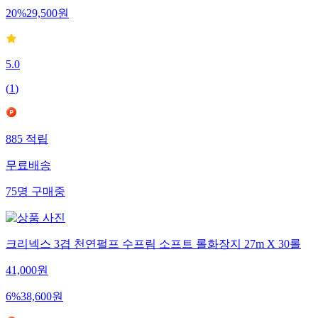
20
%
29,500
원
5.0
(
1
)
885
적립
무료배송
75
명
구매중
크리넥스 3겹 천연펄프 수프림 소프트 롤화장지 27m X 30롤
41,000
원
6
%
38,600
원