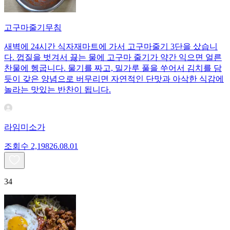
고구마줄기무침
새벽에 24시간 식자재마트에 가서 고구마줄기 3단을 샀습니
다. 껍질을 벗겨서 끓는 물에 고구마 줄기가 약간 익으면 얼른
찬물에 헹굽니다. 물기를 짜고, 밀가루 풀을 쑤어서 김치를 담
듯이 갖은 양념으로 버무리면 자연적인 단맛과 아삭한 식감에
놀라는 맛있는 반찬이 됩니다.
라임미소가
조회수
2,198
26.08.01
34