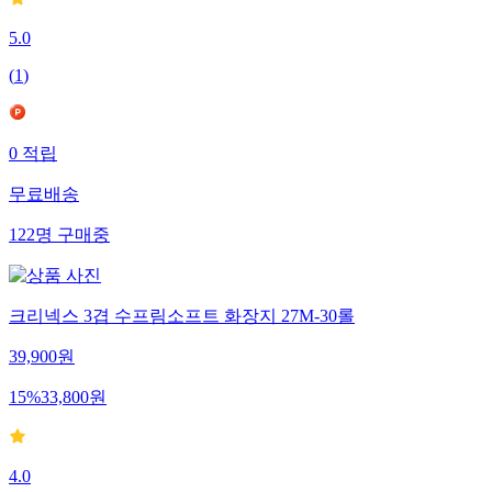
5.0
(
1
)
0
적립
무료배송
122
명
구매중
크리넥스 3겹 수프림소프트 화장지 27M-30롤
39,900
원
15
%
33,800
원
4.0