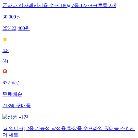
폰타나 전자레인지용 수프 180g 7종 12개+크루통 2개
30,000
원
25
%
22,400
원
4.8
(
4
)
672
적립
무료배송
213
명
구매중
[피엘디크] 2중 기능성 남성용 화장품 수프라임 워터붐 스킨케
어 세트