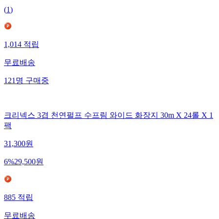
(
1
)
1,014
적립
무료배송
121
명
구매중
크리넥스 3겹 천연펄프 수프림 와이드 화장지 30m X 24롤 X 1
팩
31,300
원
6
%
29,500
원
885
적립
무료배송