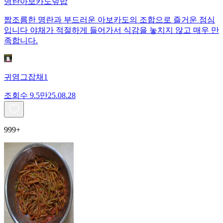
명란아보카도덮밥
짭조름한 명란과 부드러운 아보카도의 조합으로 즐거운 점심
입니다 야채가 적절하게 들어가서 식감을 놓치지 않고 매우 만
족합니다.
귀염그잡채1
조회수
9.5만
25.08.28
999+