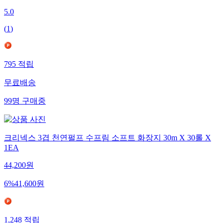
5.0
(
1
)
795
적립
무료배송
99
명
구매중
크리넥스 3겹 천연펄프 수프림 소프트 화장지 30m X 30롤 X
1EA
44,200
원
6
%
41,600
원
1,248
적립