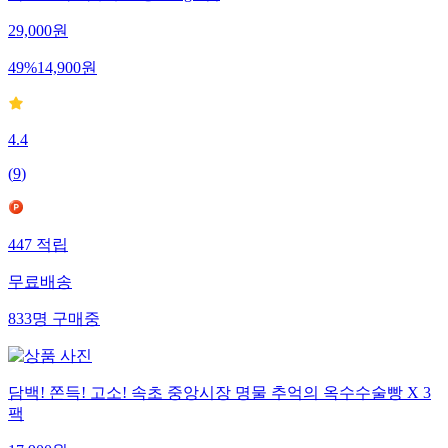
폭신쫀득 옥수수술빵 400g 3입
29,000
원
49
%
14,900
원
4.4
(
9
)
447
적립
무료배송
833
명
구매중
담백! 쫀득! 고소! 속초 중앙시장 명물 추억의 옥수수술빵 X 3
팩