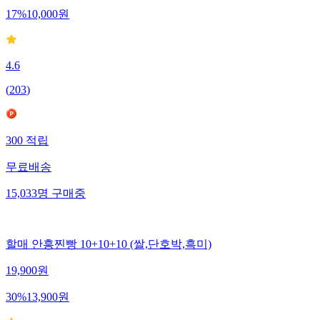
17
%
10,000
원
4.6
(
203
)
300
적립
무료배송
15,033
명
구매중
할매 안흥찐빵 10+10+10 (쌀,단호박,흑미)
19,900
원
30
%
13,900
원