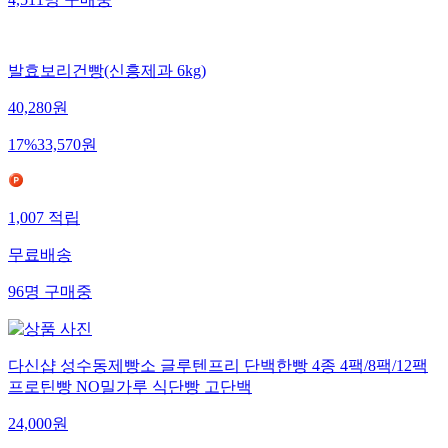
4,511
명
구매중
발효보리건빵(신흥제과 6kg)
40,280
원
17
%
33,570
원
1,007
적립
무료배송
96
명
구매중
다신샵 성수동제빵소 글루텐프리 단백한빵 4종 4팩/8팩/12팩
프로틴빵 NO밀가루 식단빵 고단백
24,000
원