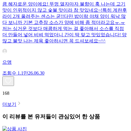
큼 혜자로운 양이에요! 뚜껑 열자마자 불향이 훅 나는데 고기
맛이 인위적이지 않고 숯불 맛이라 참 맛있네요~!특히 계란후
라이 2개 올려주는 센스는 굳!! ​다만 밥이랑 야채 양이 워낙 많
다 보니까 기본 고추장 소스가 양에 비해 좀 적더라고요ㅠ.ㅠ
저는 싱거운 것보다 매콤하게 먹는 걸 좋아해서 소스를 직접
더 만들어 넣어 비벼 먹었더니 간이 딱 맞고 맛있었습니다! 양
많고 불맛 나는 제육 좋아하시면 꼭 드셔보세요~^^
으앵
조회수
1.1만
26.06.30
168
더보기
이 리뷰를 본 유저들이 관심있어 한 상품