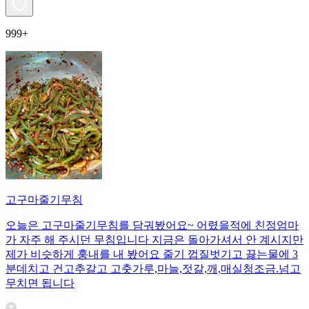
999+
고구마줄기무침
오늘은 고구마줄기무침를 담궈봤어요~ 어렸을적에 친정엄마
가 자주 해 주시던 무침입니다 지금은 돌아가셔서 안 계시지만
제가 비슷하게 훙내를 내 봤어요 줄기 껍질벗기고 끓는물에 3
분데치고 건고추갈고 고춧가루,마늘,젓갈,깨,매실청조금.넘고
무치면 됩니다