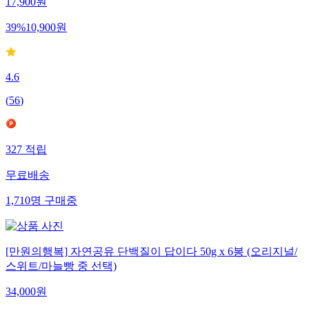
17,900
원
39
%
10,900
원
4.6
(
56
)
327
적립
무료배송
1,710
명
구매중
[만원의행복] 자연공유 단백질이 답이다 50g x 6봉 (오리지널/
스위트/마늘빵 중 선택)
34,000
원