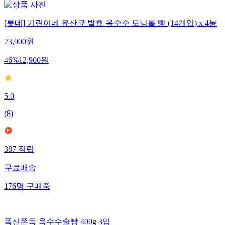
[롯데] 기린이네 유산균 발효 옥수수 모닝롤 빵 (14개입) x 4봉
23,900
원
46
%
12,900
원
5.0
(
8
)
387
적립
무료배송
176
명
구매중