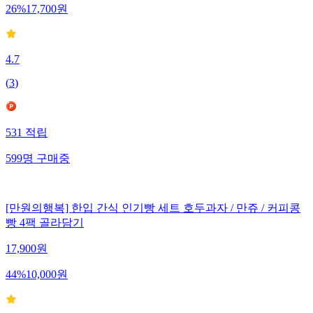
26
%
17,700
원
4.7
(
3
)
531
적립
599
명
구매중
[만원의행복] 한입 간식 인기빵 세트 호두과자 / 만쥬 / 커피콩
빵 4팩 골라담기
17,900
원
44
%
10,000
원