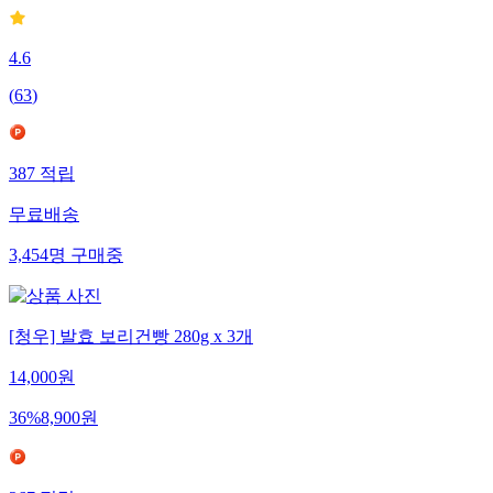
4.6
(
63
)
387
적립
무료배송
3,454
명
구매중
[청우] 발효 보리건빵 280g x 3개
14,000
원
36
%
8,900
원