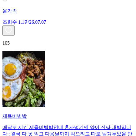
울가족
조회수
1.1만
26.07.07
105
제육비빔밥
배달로 시킨 제육비빔밥인데 혼자먹기엔 양이 진짜 대박입니
다;; 결국 다 못 먹고 다음날까지 먹으려고 따로 남겨두었을 만