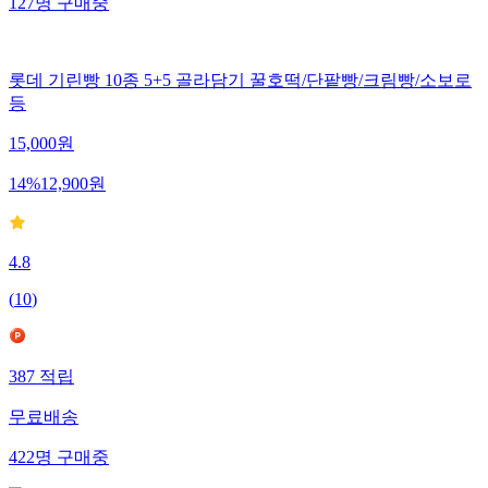
127
명
구매중
롯데 기린빵 10종 5+5 골라담기 꿀호떡/단팥빵/크림빵/소보로
등
15,000
원
14
%
12,900
원
4.8
(
10
)
387
적립
무료배송
422
명
구매중