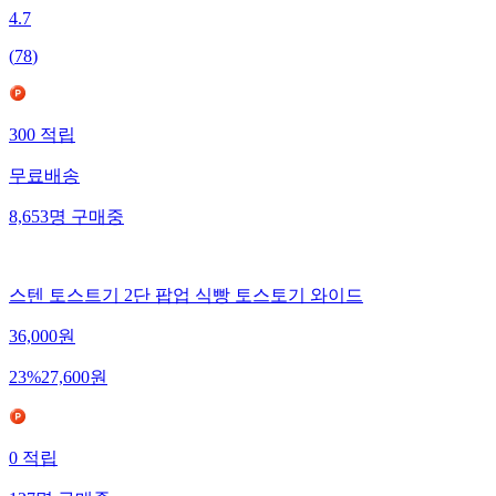
4.7
(
78
)
300
적립
무료배송
8,653
명
구매중
스텐 토스트기 2단 팝업 식빵 토스토기 와이드
36,000
원
23
%
27,600
원
0
적립