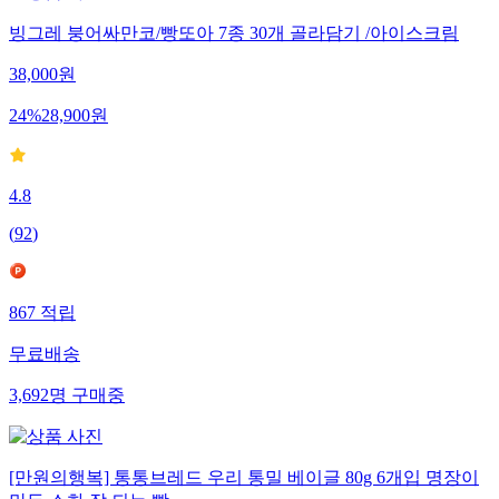
빙그레 붕어싸만코/빵또아 7종 30개 골라담기 /아이스크림
38,000
원
24
%
28,900
원
4.8
(
92
)
867
적립
무료배송
3,692
명
구매중
[만원의행복] 통통브레드 우리 통밀 베이글 80g 6개입 명장이