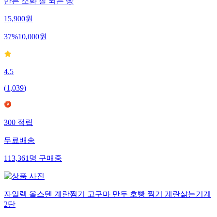
만든 소화 잘 되는 빵
15,900
원
37
%
10,000
원
4.5
(
1,039
)
300
적립
무료배송
113,361
명
구매중
자일렉 올스텐 계란찜기 고구마 만두 호빵 찜기 계란삶는기계
2단