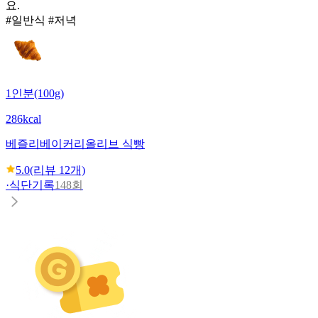
요.
#일반식 #저녁
1인분(100g)
286kcal
베즐리베이커리
올리브 식빵
5.0
(리뷰
12
개)
·
식단기록
148회