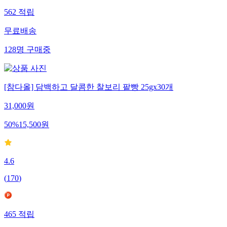
562
적립
무료배송
128
명
구매중
[참다올] 담백하고 달콤한 찰보리 팥빵 25gx30개
31,000
원
50
%
15,500
원
4.6
(
170
)
465
적립