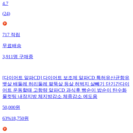
4.7
(
24
)
717
적립
무료배송
3,911
명
구매중
[다이어트 알파CD] 다이어트 보조제 알파CD 특허유산균함유
뱃살 배둘레 허리둘레 팔뚝살 등살 허벅지 살빼기 단기간다이
어트 운동할때 고함량 알파CD 과식후 빵순이 밥순이 탄수화
물컷팅 내장지방 체지방감소 체중감소 에도움
50,000
원
63
%
18,750
원