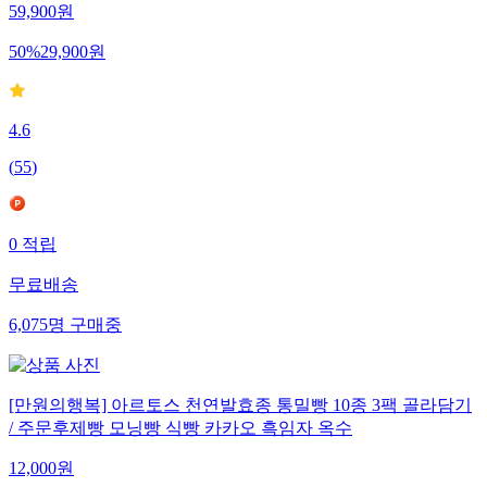
59,900
원
50
%
29,900
원
4.6
(
55
)
0
적립
무료배송
6,075
명
구매중
[만원의행복] 아르토스 천연발효종 통밀빵 10종 3팩 골라담기
/ 주문후제빵 모닝빵 식빵 카카오 흑임자 옥수
12,000
원