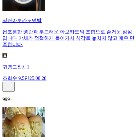
명란아보카도덮밥
짭조름한 명란과 부드러운 아보카도의 조합으로 즐거운 점심
입니다 야채가 적절하게 들어가서 식감을 놓치지 않고 매우 만
족합니다.
귀염그잡채1
조회수
9.5만
25.08.28
999+