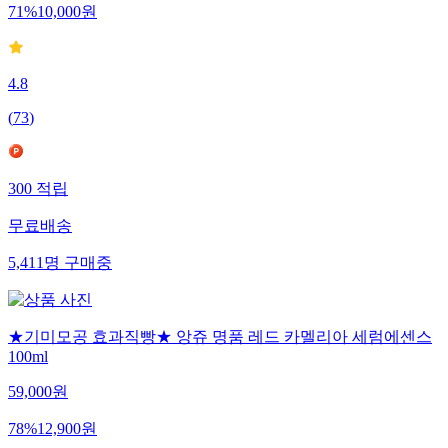
71
%
10,000
원
4.8
(
73
)
300
적립
무료배송
5,411
명
구매중
★기미모공 효과직빵★ 앙쥬 명품 레드 카멜리아 세럼에센스
100ml
59,000
원
78
%
12,900
원