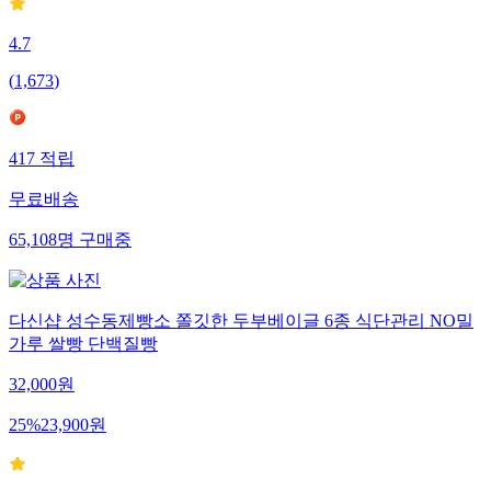
4.7
(
1,673
)
417
적립
무료배송
65,108
명
구매중
다신샵 성수동제빵소 쫄깃한 두부베이글 6종 식단관리 NO밀
가루 쌀빵 단백질빵
32,000
원
25
%
23,900
원