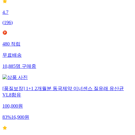
4.7
(
196
)
480
적립
무료배송
10,885
명
구매중
[품질보장] 1+1 2개월분 동국제약 이너센스 질유래 유산균
VL8함유
100,000
원
83
%
16,900
원