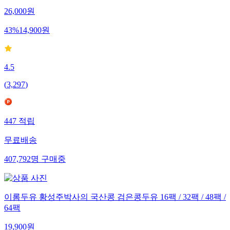
26,000
원
43
%
14,900
원
4.5
(
3,297
)
447
적립
무료배송
407,792
명
구매중
이롬두유 황성주박사의 국산콩 검은콩두유 16팩 / 32팩 / 48팩 /
64팩
19,900
원