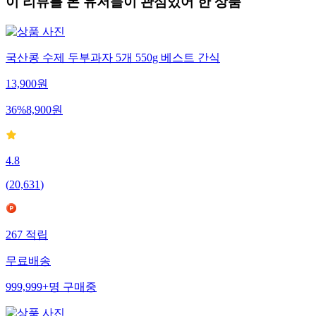
이 리뷰를 본 유저들이 관심있어 한 상품
국산콩 수제 두부과자 5개 550g 베스트 간식
13,900
원
36
%
8,900
원
4.8
(
20,631
)
267
적립
무료배송
999,999+
명
구매중