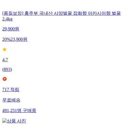
[품질보장] 홍주부 국내산 사양벌꿀 잡화향 아카시아향 벌꿀
2.4kg
29,900
원
20
%
23,900
원
4.7
(
893
)
717
적립
무료배송
491,251
명
구매중