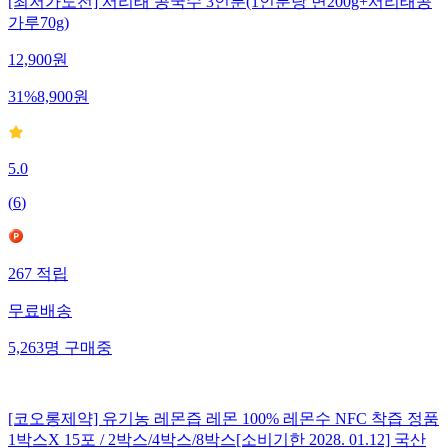
[최저가도전] 서리태 콩국수 3인분(1인분당 면200g+서리태콩
가루70g)
12,900
원
31
%
8,900
원
5.0
(
6
)
267
적립
무료배송
5,263
명
구매중
[코오롱제약] 유기농 레몬즙 레몬 100% 레몬수 NFC 착즙 정품
1박스X 15포 / 2박스/4박스/8박스[소비기한 2028. 01.12] 국산