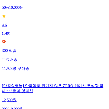
50
%
10,000
원
4.6
(
149
)
300
적립
무료배송
11,923
명
구매중
[만원의행복] 안국약품 튀기지 않은 ZERO 현미칩 무설탕 국
내산 / 현미 양파칩
12,500
원
20
%
10,000
원