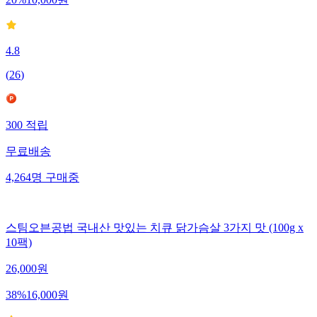
4.8
(
26
)
300
적립
무료배송
4,264
명
구매중
스팀오븐공법 국내산 맛있는 치큐 닭가슴살 3가지 맛 (100g x
10팩)
26,000
원
38
%
16,000
원