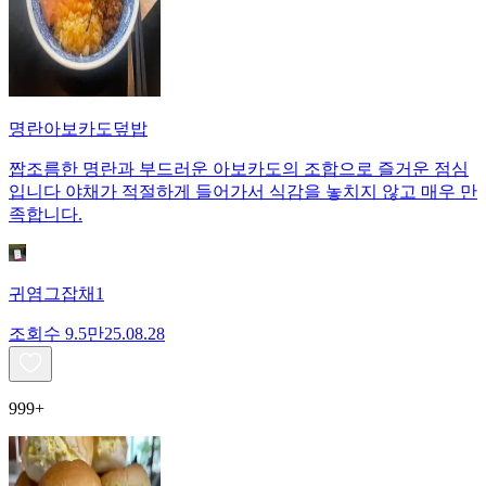
명란아보카도덮밥
짭조름한 명란과 부드러운 아보카도의 조합으로 즐거운 점심
입니다 야채가 적절하게 들어가서 식감을 놓치지 않고 매우 만
족합니다.
귀염그잡채1
조회수
9.5만
25.08.28
999+