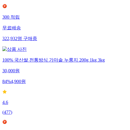
300
적립
무료배송
322,932
명
구매중
100% 국산쌀 전통방식 가마솥 누룽지 200g 1kg 3kg
30,000
원
84
%
4,900
원
4.6
(
477
)