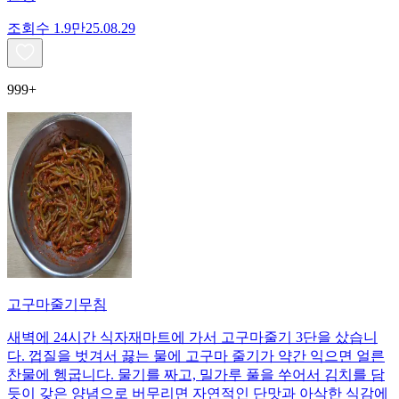
조회수
1.9만
25.08.29
999+
고구마줄기무침
새벽에 24시간 식자재마트에 가서 고구마줄기 3단을 샀습니
다. 껍질을 벗겨서 끓는 물에 고구마 줄기가 약간 익으면 얼른
찬물에 헹굽니다. 물기를 짜고, 밀가루 풀을 쑤어서 김치를 담
듯이 갖은 양념으로 버무리면 자연적인 단맛과 아삭한 식감에