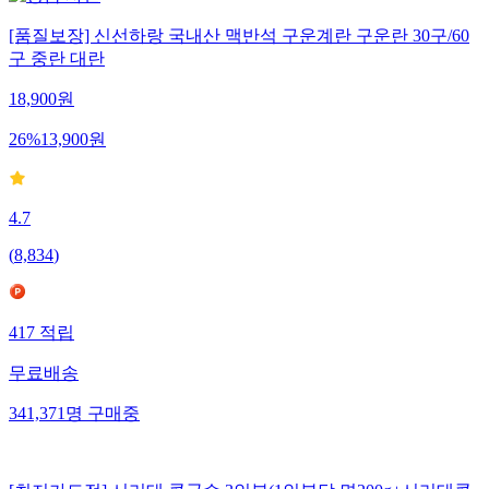
[품질보장] 신선하랑 국내산 맥반석 구운계란 구운란 30구/60
구 중란 대란
18,900
원
26
%
13,900
원
4.7
(
8,834
)
417
적립
무료배송
341,371
명
구매중