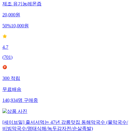
제조 유기농레몬즙
20,000
원
50
%
10,000
원
4.7
(
701
)
300
적립
무료배송
140,934
명
구매중
[세이브밀] 줄서서먹는 47년 강릉맛집 동해막국수 (물막국수/
비빔막국수/명태식해/녹두감자전/순살족발)