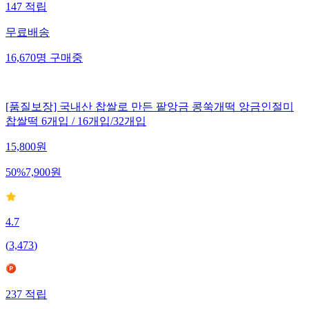
147
적립
무료배송
16,670
명
구매중
[품질보장] 국내산 찹쌀로 만든 팥앙금 콩쑥개떡 앙금인절미
찹쌀떡 6개입 / 16개입/32개입
15,800
원
50
%
7,900
원
4.7
(
3,473
)
237
적립