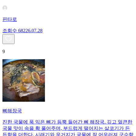
핀타로
조회수
682
26.07.28
9
뼈해장국
진한 국물에 푹 익은 뼈가 듬뿍 들어간 뼈 해장국. 깊고 얼큰한
국물 맛이 속을 확 풀어주며, 부드럽게 떨어지는 살코기가 든
든함을 더한다. 시래기와 우거지가 국물에 잘 어우러져 구수함