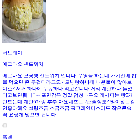
서브웨이
에그마요 샌드위치
에그마요 모닝빵 샌드위치 입니다. 수영을 하는데 가기전에 밥
을 먹으면 좀 무겁더라고요~ 모닝빵하나에 내용물이 많아보
이죠? 저거 하나에 두유하나 먹고갑니다 거의 계란하나 들었
다고보면됩니다~ 포만감은 정말 엄청나구요 레시피는 빵5개
만드는데 계란5개랑 후추 마요네즈는 2큰술정도? 많이넣는걸
안좋아해요 설탕조금 소금조금 홀그레인머스터드 작은큰술
딱 요렇게 넣으면 됩니다.
똘맹