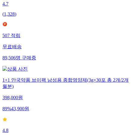
4.7
(
1,328
)
507
적립
무료배송
89,506
명
구매중
1+1 안국약품 브이팩 남성용 종합영양제(3g×30포 총 2개/2개
월분)
398,000
원
89
%
43,900
원
4.8