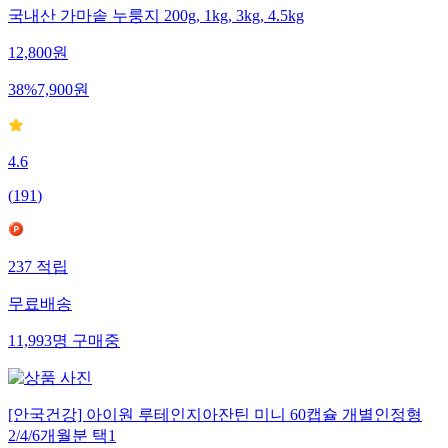
국내산 가마솥 누룽지 200g, 1kg, 3kg, 4.5kg
12,800
원
38
%
7,900
원
4.6
(
191
)
237
적립
무료배송
11,993
명
구매중
[안국건강] 아이원 루테인지아잔틴 미니 60캡슐 개별인정형
2/4/6개월분 택1