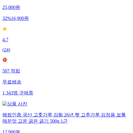
25,000
원
32
%
16,900
원
4.7
(
24
)
507
적립
무료배송
1,343
명
구매중
해썹인증 국산 고춧가루 강화 26년 햇 고추가루 김장용 보통
매운맛 고운 굵은 굵기 500g 1근