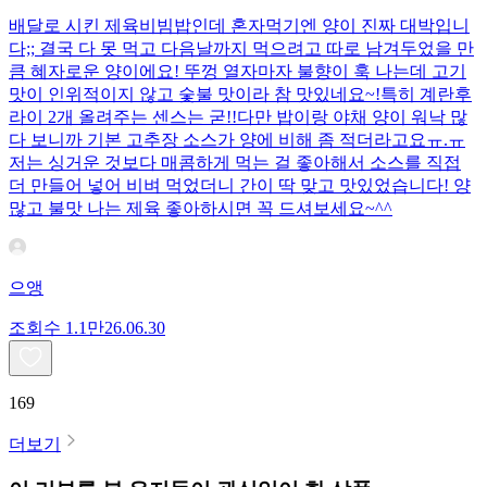
배달로 시킨 제육비빔밥인데 혼자먹기엔 양이 진짜 대박입니
다;; 결국 다 못 먹고 다음날까지 먹으려고 따로 남겨두었을 만
큼 혜자로운 양이에요! 뚜껑 열자마자 불향이 훅 나는데 고기
맛이 인위적이지 않고 숯불 맛이라 참 맛있네요~!특히 계란후
라이 2개 올려주는 센스는 굳!! ​다만 밥이랑 야채 양이 워낙 많
다 보니까 기본 고추장 소스가 양에 비해 좀 적더라고요ㅠ.ㅠ
저는 싱거운 것보다 매콤하게 먹는 걸 좋아해서 소스를 직접
더 만들어 넣어 비벼 먹었더니 간이 딱 맞고 맛있었습니다! 양
많고 불맛 나는 제육 좋아하시면 꼭 드셔보세요~^^
으앵
조회수
1.1만
26.06.30
169
더보기