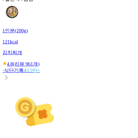
1인분(200g)
121kcal
김치찌개
4.8
(리뷰
961
개)
·
식단기록
43.5만+