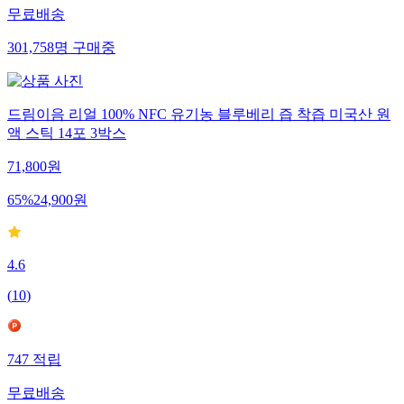
무료배송
301,758
명
구매중
드림이음 리얼 100% NFC 유기농 블루베리 즙 착즙 미국산 원
액 스틱 14포 3박스
71,800
원
65
%
24,900
원
4.6
(
10
)
747
적립
무료배송