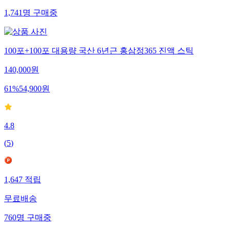
1,741
명
구매중
100포+100포 대용량 국산 6년근 홍삼정365 진액 스틱
140,000
원
61
%
54,900
원
4.8
(
5
)
1,647
적립
무료배송
760
명
구매중