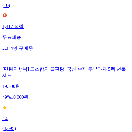
(
19
)
1,317
적립
무료배송
2,344
명
구매중
[만원의행복] 고소함의 끝판왕! 국산 수제 두부과자 5팩 선물
세트
19,500
원
49
%
10,000
원
4.6
(
3,695
)