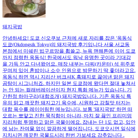
돼지국밥
안녕하세요! 도쿄 신오쿠보 근처에 새로 자리를 잡은 '옥동식
도쿄(Okdongsik Tokyo)의 돼지국밥 후기입니다 서울 서교동
본점에서 미쉐린 빕구르망을 휩쓸고, 뉴욕 맨해튼에 이어 도쿄
까지 점령한 옥동식! 한국에서도 워낙 유명한 곳이라 기대감
을 가득 안고 다녀왔어요. 매장 내부는 다찌(카운터) 석 위주로
꾸며져 있어 혼밥이나 소수 인원으로 방문하기 딱 좋더라고요.
옥동식 하면 역시 지리산 버크셔K 흑돼지로 끓여낸 맑은 돼지
곰탕이 시그니처죠. 하지만 일본 도쿄점에 왔다면 절대 놓쳐서
는 안 되는 컬래버레이션이자 현지 특화 메뉴가 있습니다. 기
간한정 하마구리(대합조개) 돼지국밥입니다. 기존 옥동식 특
유의 맑고 깨끗한 돼지고기 육수에, 시원하고 감칠맛 터지는
대합 육수를 레이어링한 메뉴입니다. 보통 '돼지국밥' 하면 떠
오르는 뽀얗고 진한 묵직함이 아니라, 마치 잘 끓인 프리미엄
지리처럼 투명하고 맑은 국물이에요. 잡내는 단 1도 없고, 입안
에 남는 잔여물 없이 깔끔하게 떨어집니다. 도쿄오시면 일식에
지치시면 깨끗한 국물드시러 한번 가보세요 강추입니다 .