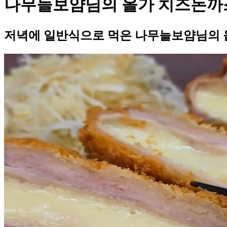
나무늘보얌님의 올가 치즈돈까
저녁에 일반식으로 먹은 나무늘보얌님의 