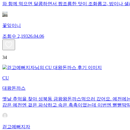
와 함께 먹으면 달콤하면서 짭조름한 맛이 조화롭고, 밥이나 샐
꽃잎이니
조회수
2,193
26.04.06
34
CU
대왕돈까스
옛날 추억을 찾아 성북동 금왕왕돈까스먹으러 갔어요. 예전에는
감은 예전엔 겉은 파삭하고 속은 촉촉이였는데 이번엔 뻗뻗딱딱
걷고예뻐지자