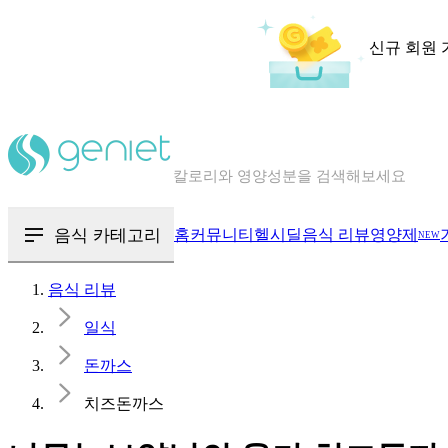
신규 회원 
칼로리와 영양성분을 검색해보세요
혈당 · 다이어트 음식 검색해보세요
음식 · 영양제 리뷰를 찾아보세요
음식 카테고리
홈
커뮤니티
헬시딜
음식 리뷰
영양제
NEW
음식 리뷰
일식
돈까스
치즈돈까스