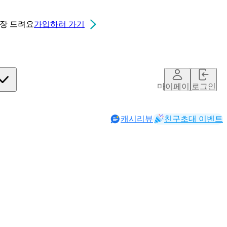
0장
드려요
가입하러 가기
마이페이지
로그인
캐시리뷰
친구초대 이벤트