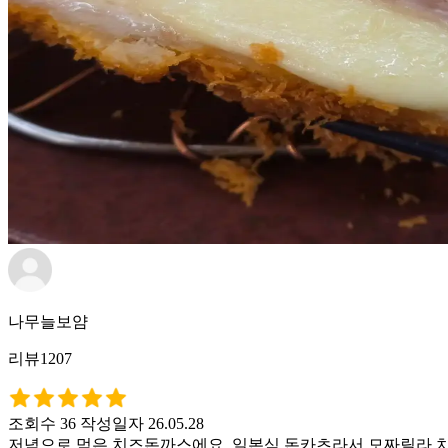
나무늘보얌
리뷰1207
조회수 36
작성일자 26.05.28
저녁으로 먹은 치즈돈까스에요. 일본식 돈카츠라서 모짜릴라 치