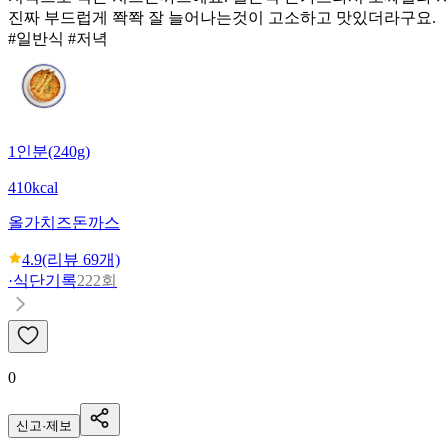
진짜 부드럽게 쫙쫙 잘 늘어나는것이 고소하고 맛있더라구요.
#일반식 #저녁
1인분(240g)
410kcal
올가
치즈돈까스
4.9
(리뷰
69
개)
·
식단기록
222회
0
신고·제보