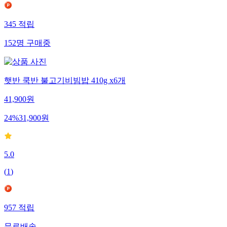
345
적립
152
명
구매중
햇반 쿡반 불고기비빔밥 410g x6개
41,900
원
24
%
31,900
원
5.0
(
1
)
957
적립