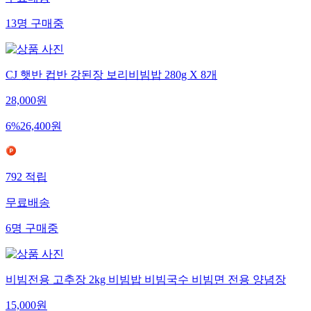
무료배송
13
명
구매중
CJ 햇반 컵반 강된장 보리비빔밥 280g X 8개
28,000
원
6
%
26,400
원
792
적립
무료배송
6
명
구매중
비빔전용 고추장 2kg 비빔밥 비빔국수 비빔면 전용 양념장