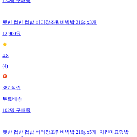
174
명
구매중
햇반 컵반 컵밥 버터장조림비빔밥 216g x3개
12,900
원
4.8
(
4
)
387
적립
무료배송
102
명
구매중
햇반 컵반 컵밥 버터장조림비빔밥 216g x5개+치킨마요덮밥