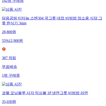
142
명
구매중
담음공방 티타늄 스텐304 국그릇 대접 비빔밥 업소용 식당 그
릇 한식기 3size
28,800
원
55
%
12,900
원
387
적립
무료배송
1
명
구매중
코렐 모닝블루 사각 믹싱볼 1P 냉면그릇 비빔밥 라면
35,030
원