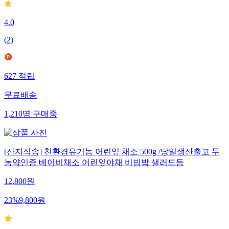
4.0
(
2
)
627
적립
무료배송
1,210
명
구매중
[산지직송] 친환경유기농 어린잎 채소 500g /당일생산출고 무
농약인증 베이비채소 어린잎야채 비빔밥 샐러드등
12,800
원
23
%
9,800
원