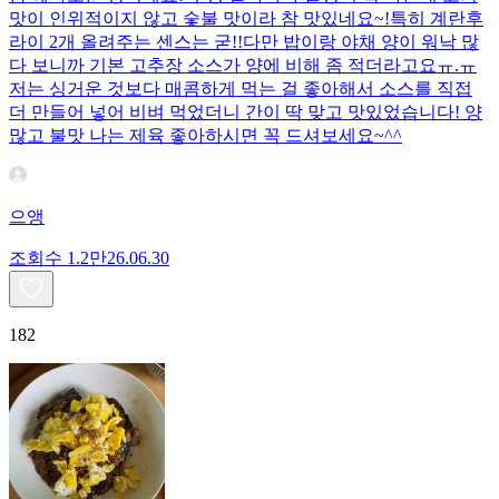
맛이 인위적이지 않고 숯불 맛이라 참 맛있네요~!특히 계란후
라이 2개 올려주는 센스는 굳!! ​다만 밥이랑 야채 양이 워낙 많
다 보니까 기본 고추장 소스가 양에 비해 좀 적더라고요ㅠ.ㅠ
저는 싱거운 것보다 매콤하게 먹는 걸 좋아해서 소스를 직접
더 만들어 넣어 비벼 먹었더니 간이 딱 맞고 맛있었습니다! 양
많고 불맛 나는 제육 좋아하시면 꼭 드셔보세요~^^
으앵
조회수
1.2만
26.06.30
182