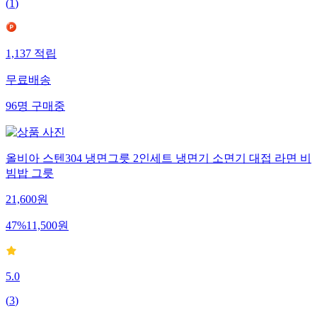
(
1
)
1,137
적립
무료배송
96
명
구매중
올비아 스텐304 냉면그릇 2인세트 냉면기 소면기 대접 라면 비
빔밥 그릇
21,600
원
47
%
11,500
원
5.0
(
3
)