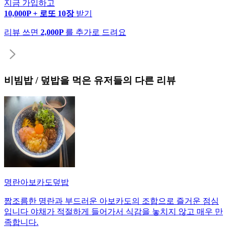
지금 가입하고
10,000P + 로또 10장
받기
리뷰 쓰면
2,000P
를 추가로 드려요
비빔밥 / 덮밥
을 먹은 유저들의 다른 리뷰
명란아보카도덮밥
짭조름한 명란과 부드러운 아보카도의 조합으로 즐거운 점심
입니다 야채가 적절하게 들어가서 식감을 놓치지 않고 매우 만
족합니다.