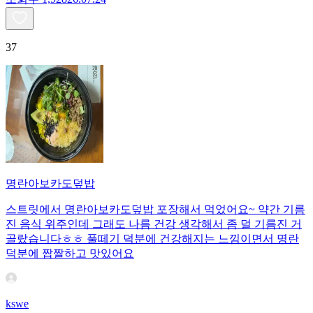
37
명란아보카도덮밥
스트릿에서 명란아보카도덮밥 포장해서 먹었어요~ 약간 기름
진 음식 위주인데 그래도 나름 건강 생각해서 좀 덜 기름진 거
골랐습니다ㅎㅎ 풀떼기 덕분에 건강해지는 느낌이면서 명란
덕분에 짭짤하고 맛있어요
kswe