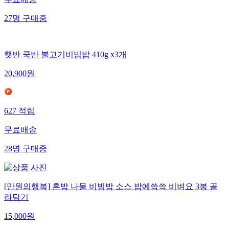
무료배송
27
명
구매중
햇반 쿡반 불고기비빔밥 410g x3개
20,900
원
627
적립
무료배송
28
명
구매중
[만원의행복] 혼밥 나물 비빔밥 소스 밥에쓱쓱 비벼요 3봉 골
라담기
15,000
원