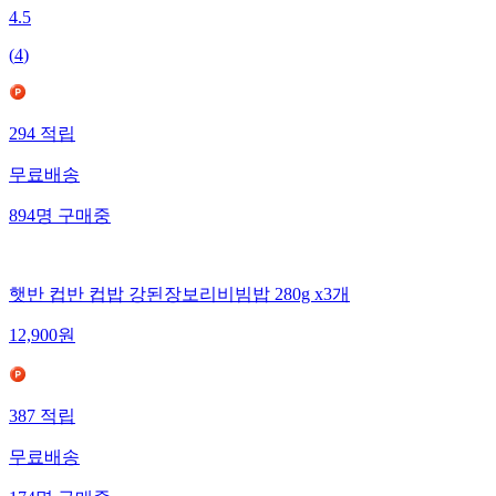
4.5
(
4
)
294
적립
무료배송
894
명
구매중
햇반 컵반 컵밥 강된장보리비빔밥 280g x3개
12,900
원
387
적립
무료배송