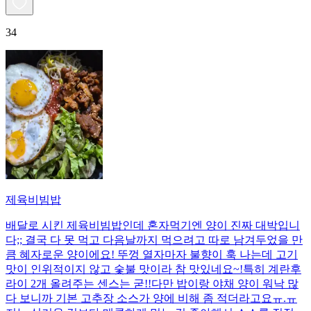
34
제육비빔밥
배달로 시킨 제육비빔밥인데 혼자먹기엔 양이 진짜 대박입니
다;; 결국 다 못 먹고 다음날까지 먹으려고 따로 남겨두었을 만
큼 혜자로운 양이에요! 뚜껑 열자마자 불향이 훅 나는데 고기
맛이 인위적이지 않고 숯불 맛이라 참 맛있네요~!특히 계란후
라이 2개 올려주는 센스는 굳!! ​다만 밥이랑 야채 양이 워낙 많
다 보니까 기본 고추장 소스가 양에 비해 좀 적더라고요ㅠ.ㅠ