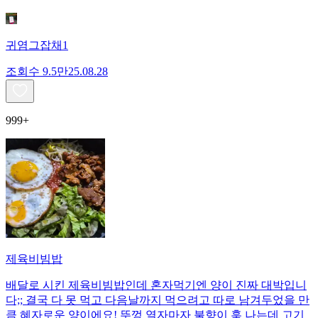
귀염그잡채1
조회수
9.5만
25.08.28
999+
제육비빔밥
배달로 시킨 제육비빔밥인데 혼자먹기엔 양이 진짜 대박입니
다;; 결국 다 못 먹고 다음날까지 먹으려고 따로 남겨두었을 만
큼 혜자로운 양이에요! 뚜껑 열자마자 불향이 훅 나는데 고기