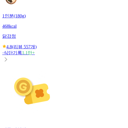
1인분(180g)
468kcal
닭강정
4.8
(리뷰
557
개)
·
식단기록
1.1만+