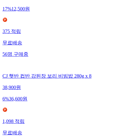
15,000
원
17
%
12,500
원
375
적립
무료배송
56
명
구매중
CJ 햇반 컵반 강된장 보리 비빔밥 280g x 8
38,900
원
6
%
36,600
원
1,098
적립
무료배송