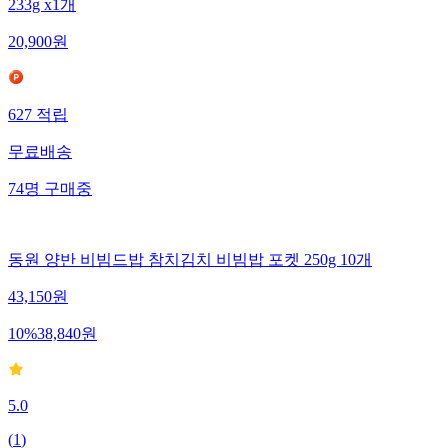
233g x1개
20,900
원
627
적립
무료배송
74
명
구매중
동원 양반 비빔드밥 참치김치 비빔밥 포켓 250g 10개
43,150
원
10
%
38,840
원
5.0
(
1
)