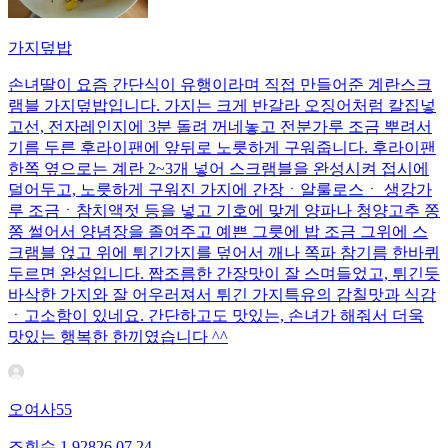
가지덮밥
손녀딸이 요즘 간단식이 유행이라며 직접 만들어준 계란스크
램블 가지덮밥입니다. 가지는 크게 반갈라 오징어처럼 칼집넣
고선, 전자레인지에 3분 돌려 꺼네놓고 전분가루 조금 뿌려서
기름 두른 후라이팬에 앞뒤로 노릇하게 구워줍니다. 후라이팬
한쪽 옆으로는 계란 2~3개 넣어 스크램블을 완성시켜 접시에
덜어두고, 노릇하게 구워진 가지에 간장ㆍ알룰로스ㆍ 생강가
루 조금ㆍ참치액젓 등을 넣고 기호에 맞게 양파나 청양고추 쫑
쫑 썰어서 양념장을 졸여주고 예쁜 그릇에 밥 조금 그위에 스
크램블 얹고 위에 튀긴가지를 덮어서 깨나 쪽파 참기름 한바퀴
두르면 완성입니다. 짭조름한 간장맛이 잘 스며들었고, 튀긴듯
바삭한 가지와 잘 어우러져서 튀긴 가지특유의 감칠맛과 식감
ㆍ고소함이 있네요. 간단하고도 맛있는, 손녀가 해줘서 더욱
맛있는 행복한 한끼였습니다 ^^
오여사55
조회수
1,928
26.07.24