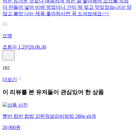
저는 싱거운 것보다 매콤하게 먹는 걸 좋아해서 소스를 직접
더 만들어 넣어 비벼 먹었더니 간이 딱 맞고 맛있었습니다! 양
많고 불맛 나는 제육 좋아하시면 꼭 드셔보세요~^^
으앵
조회수
1.2만
26.06.30
182
더보기
이 리뷰를 본 유저들이 관심있어 한 상품
햇반 컵반 컵밥 강된장보리비빔밥 280g x6개
20,900
원