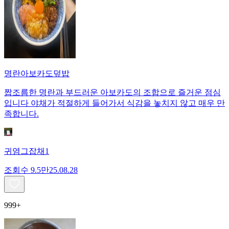
명란아보카도덮밥
짭조름한 명란과 부드러운 아보카도의 조합으로 즐거운 점심
입니다 야채가 적절하게 들어가서 식감을 놓치지 않고 매우 만
족합니다.
귀염그잡채1
조회수
9.5만
25.08.28
999+