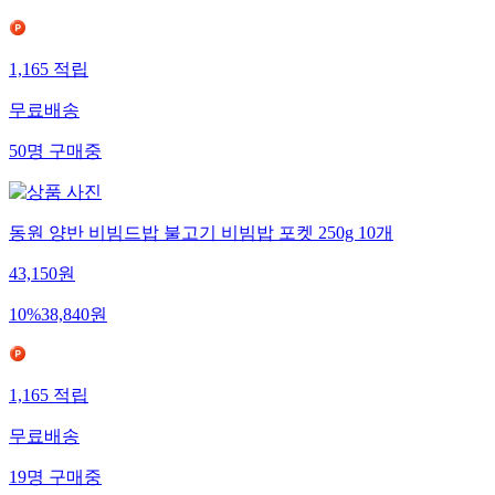
1,165
적립
무료배송
50
명
구매중
동원 양반 비빔드밥 불고기 비빔밥 포켓 250g 10개
43,150
원
10
%
38,840
원
1,165
적립
무료배송
19
명
구매중