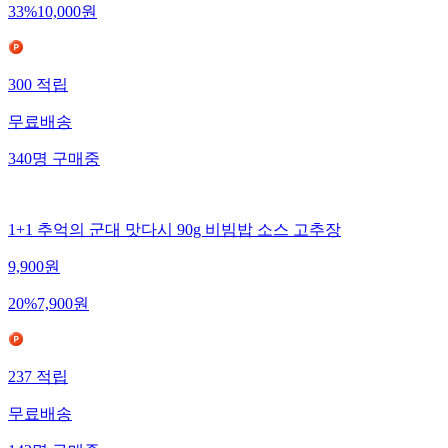
33
%
10,000
원
300
적립
무료배송
340
명
구매중
1+1 추억의 군대 맛다시 90g 비빔밥 소스 고추장
9,900
원
20
%
7,900
원
237
적립
무료배송