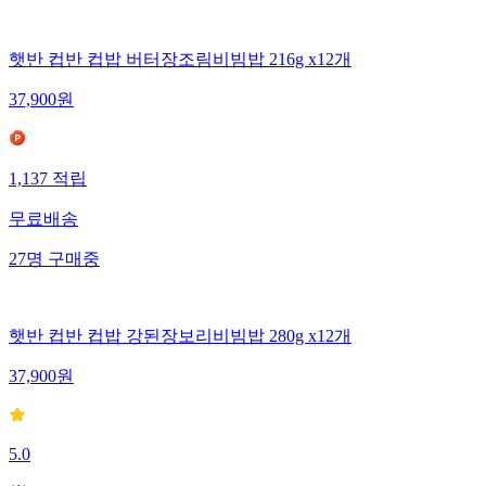
햇반 컵반 컵밥 버터장조림비빔밥 216g x12개
37,900
원
1,137
적립
무료배송
27
명
구매중
햇반 컵반 컵밥 강된장보리비빔밥 280g x12개
37,900
원
5.0