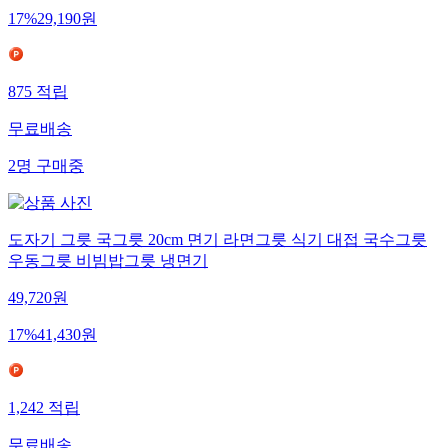
17
%
29,190
원
875
적립
무료배송
2
명
구매중
도자기 그릇 국그릇 20cm 면기 라면그릇 식기 대접 국수그릇
우동그릇 비빔밥그릇 냉면기
49,720
원
17
%
41,430
원
1,242
적립