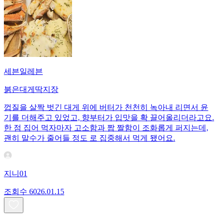
세븐일레븐
붉은대게딱지장
껍질을 살짝 벗긴 대게 위에 버터가 천천히 녹아내 리면서 윤
기를 더해주고 있었고, 향부터가 입맛을 확 끌어올리더라고요.
한 점 집어 먹자마자 고소함과 짭 짤함이 조화롭게 퍼지는데,
괜히 말수가 줄어들 정도 로 집중해서 먹게 됐어요.
지니01
조회수
60
26.01.15