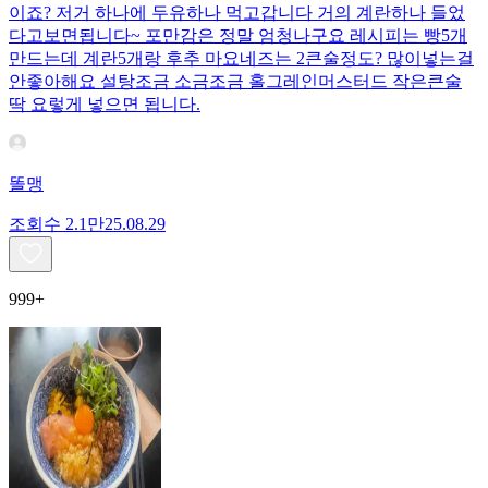
이죠? 저거 하나에 두유하나 먹고갑니다 거의 계란하나 들었
다고보면됩니다~ 포만감은 정말 엄청나구요 레시피는 빵5개
만드는데 계란5개랑 후추 마요네즈는 2큰술정도? 많이넣는걸
안좋아해요 설탕조금 소금조금 홀그레인머스터드 작은큰술
딱 요렇게 넣으면 됩니다.
똘맹
조회수
2.1만
25.08.29
999+