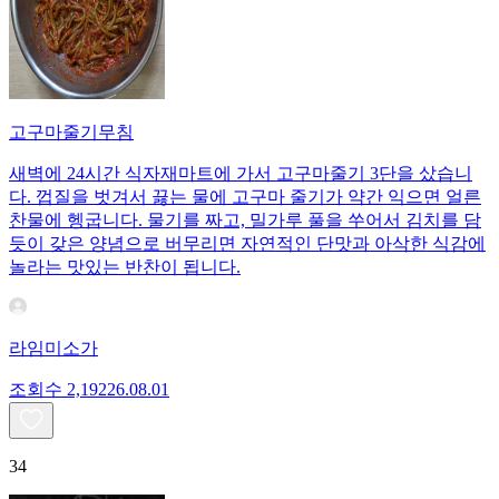
고구마줄기무침
새벽에 24시간 식자재마트에 가서 고구마줄기 3단을 샀습니
다. 껍질을 벗겨서 끓는 물에 고구마 줄기가 약간 익으면 얼른
찬물에 헹굽니다. 물기를 짜고, 밀가루 풀을 쑤어서 김치를 담
듯이 갖은 양념으로 버무리면 자연적인 단맛과 아삭한 식감에
놀라는 맛있는 반찬이 됩니다.
라임미소가
조회수
2,192
26.08.01
34