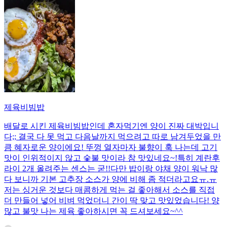
제육비빔밥
배달로 시킨 제육비빔밥인데 혼자먹기엔 양이 진짜 대박입니
다;; 결국 다 못 먹고 다음날까지 먹으려고 따로 남겨두었을 만
큼 혜자로운 양이에요! 뚜껑 열자마자 불향이 훅 나는데 고기
맛이 인위적이지 않고 숯불 맛이라 참 맛있네요~!특히 계란후
라이 2개 올려주는 센스는 굳!! ​다만 밥이랑 야채 양이 워낙 많
다 보니까 기본 고추장 소스가 양에 비해 좀 적더라고요ㅠ.ㅠ
저는 싱거운 것보다 매콤하게 먹는 걸 좋아해서 소스를 직접
더 만들어 넣어 비벼 먹었더니 간이 딱 맞고 맛있었습니다! 양
많고 불맛 나는 제육 좋아하시면 꼭 드셔보세요~^^