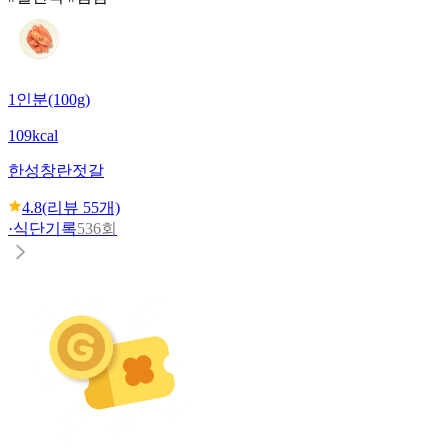
1인분(100g)
109kcal
한성
창란젓갈
4.8
(리뷰
55
개)
·
식단기록
536회