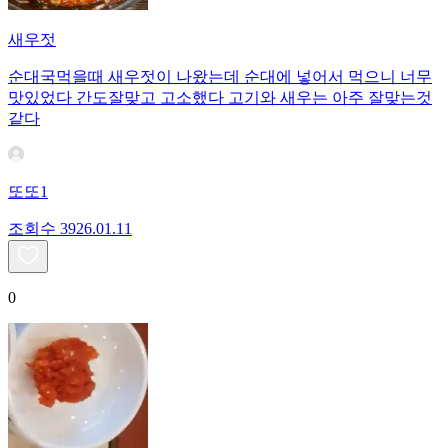
새우젓
순대국먹을때 새우젓이 나왔는데 순대에 넣어서 먹으니 너무
맛있었다 간도잘맞고 고소했다 고기와 새우는 아주 잘맞는것
같다
또또1
조회수
39
26.01.11
0