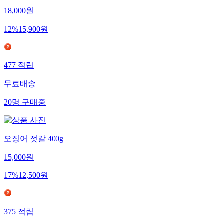
18,000
원
12
%
15,900
원
477
적립
무료배송
20
명
구매중
오징어 젓갈 400g
15,000
원
17
%
12,500
원
375
적립