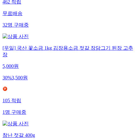
462
적립
무료배송
32
명
구매중
[우일] 국산 꽃소금 1kg 김장용소금 젓갈 장담그기 된장 고추
장
5,000
원
30
%
3,500
원
105
적립
1
명
구매중
창난 젓갈 400g