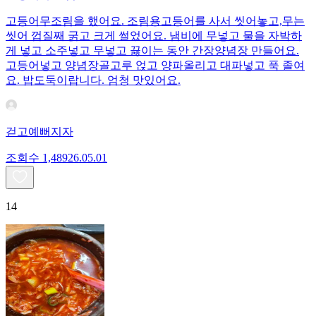
고등어무조림을 했어요. 조림용고등어를 사서 씻어놓고,무는
씻어 껍질째 굵고 크게 썰었어요. 냄비에 무넣고 물을 자박하
게 넣고 소주넣고 무넣고 끓이는 동안 간장양념장 만들어요.
고등어넣고 양념장골고루 얹고 양파올리고 대파넣고 푹 졸여
요. 밥도둑이랍니다. 엄청 맛있어요.
걷고예뻐지자
조회수
1,489
26.05.01
14