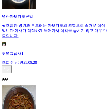
명란아보카도덮밥
짭조름한 명란과 부드러운 아보카도의 조합으로 즐거운 점심
입니다 야채가 적절하게 들어가서 식감을 놓치지 않고 매우 만
족합니다.
귀염그잡채1
조회수
9.5만
25.08.28
999+