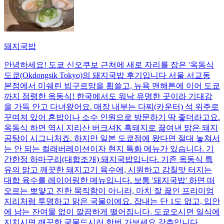
돼지국밥
안녕하세요! 도쿄 신오쿠보 근처에 새로 자리를 잡은 '옥동식
도쿄(Okdongsik Tokyo)의 돼지국밥 후기입니다 서울 서교동
본점에서 미쉐린 빕구르망을 휩쓸고, 뉴욕 맨해튼에 이어 도쿄
까지 점령한 옥동식! 한국에서도 워낙 유명한 곳이라 기대감
을 가득 안고 다녀왔어요. 매장 내부는 다찌(카운터) 석 위주로
꾸며져 있어 혼밥이나 소수 인원으로 방문하기 딱 좋더라고요.
옥동식 하면 역시 지리산 버크셔K 흑돼지로 끓여낸 맑은 돼지
곰탕이 시그니처죠. 하지만 일본 도쿄점에 왔다면 절대 놓쳐서
는 안 되는 컬래버레이션이자 현지 특화 메뉴가 있습니다. 기
간한정 하마구리(대합조개) 돼지국밥입니다. 기존 옥동식 특
유의 맑고 깨끗한 돼지고기 육수에, 시원하고 감칠맛 터지는
대합 육수를 레이어링한 메뉴입니다. 보통 '돼지국밥' 하면 떠
오르는 뽀얗고 진한 묵직함이 아니라, 마치 잘 끓인 프리미엄
지리처럼 투명하고 맑은 국물이에요. 잡내는 단 1도 없고, 입안
에 남는 잔여물 없이 깔끔하게 떨어집니다. 도쿄오시면 일식에
지치시면 깨끗한 국물드시러 한번 가보세요 강추입니다 .