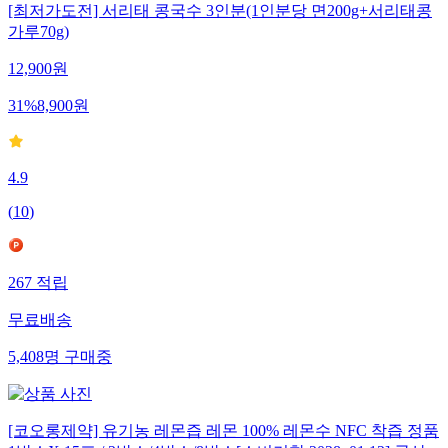
[최저가도전] 서리태 콩국수 3인분(1인분당 면200g+서리태콩
가루70g)
12,900
원
31
%
8,900
원
4.9
(
10
)
267
적립
무료배송
5,408
명
구매중
[코오롱제약] 유기농 레몬즙 레몬 100% 레몬수 NFC 착즙 정품