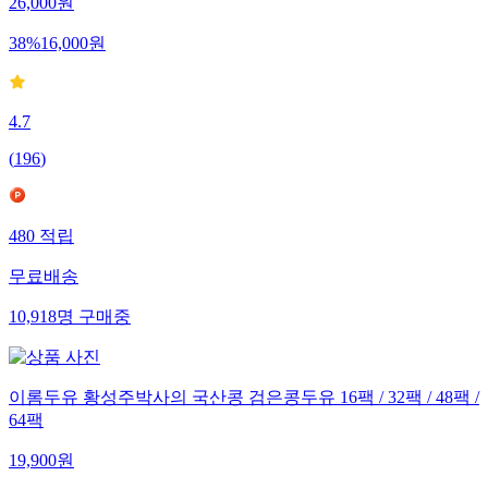
26,000
원
38
%
16,000
원
4.7
(
196
)
480
적립
무료배송
10,918
명
구매중
이롬두유 황성주박사의 국산콩 검은콩두유 16팩 / 32팩 / 48팩 /
64팩
19,900
원