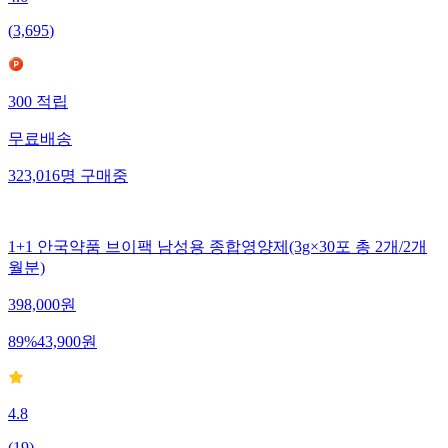
(
3,695
)
300
적립
무료배송
323,016
명
구매중
1+1 안국약품 브이팩 남성용 종합영양제(3g×30포 총 2개/2개
월분)
398,000
원
89
%
43,900
원
4.8