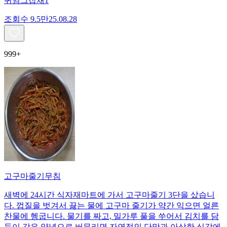
귀염그잡채1
조회수
9.5만
25.08.28
999+
고구마줄기무침
새벽에 24시간 식자재마트에 가서 고구마줄기 3단을 샀습니
다. 껍질을 벗겨서 끓는 물에 고구마 줄기가 약간 익으면 얼른
찬물에 헹굽니다. 물기를 짜고, 밀가루 풀을 쑤어서 김치를 담
듯이 갖은 양념으로 버무리면 자연적인 단맛과 아삭한 식감에