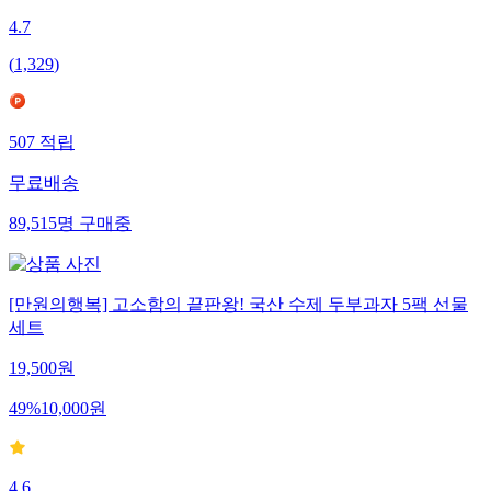
4.7
(
1,329
)
507
적립
무료배송
89,515
명
구매중
[만원의행복] 고소함의 끝판왕! 국산 수제 두부과자 5팩 선물
세트
19,500
원
49
%
10,000
원
4.6