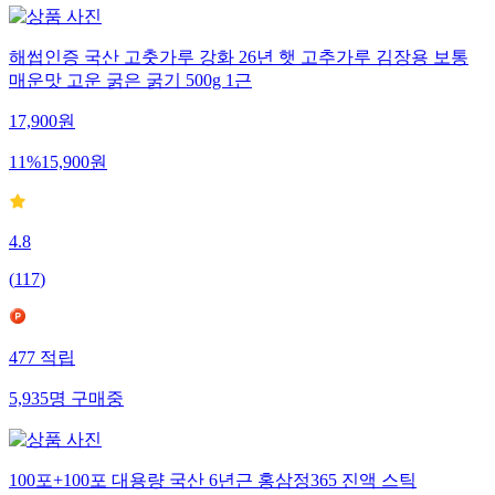
해썹인증 국산 고춧가루 강화 26년 햇 고추가루 김장용 보통
매운맛 고운 굵은 굵기 500g 1근
17,900
원
11
%
15,900
원
4.8
(
117
)
477
적립
5,935
명
구매중
100포+100포 대용량 국산 6년근 홍삼정365 진액 스틱