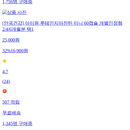
1,756
명
구매중
[안국건강] 아이원 루테인지아잔틴 미니 60캡슐 개별인정형
2/4/6개월분 택1
25,000
원
32
%
16,900
원
4.7
(
24
)
507
적립
무료배송
1,345
명
구매중