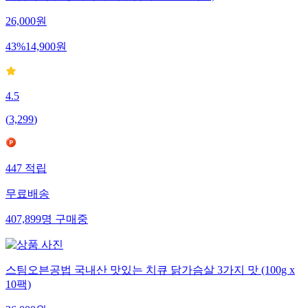
26,000
원
43
%
14,900
원
4.5
(
3,299
)
447
적립
무료배송
407,899
명
구매중
스팀오븐공법 국내산 맛있는 치큐 닭가슴살 3가지 맛 (100g x
10팩)