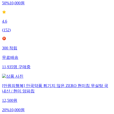
50
%
10,000
원
4.6
(
152
)
300
적립
무료배송
11,935
명
구매중
[만원의행복] 안국약품 튀기지 않은 ZERO 현미칩 무설탕 국
내산 / 현미 양파칩
12,500
원
20
%
10,000
원