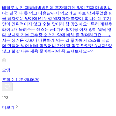
배달로 시킨 제육비빔밥인데 혼자먹기엔 양이 진짜 대박입니
다;; 결국 다 못 먹고 다음날까지 먹으려고 따로 남겨두었을 만
큼 혜자로운 양이에요! 뚜껑 열자마자 불향이 훅 나는데 고기
맛이 인위적이지 않고 숯불 맛이라 참 맛있네요~!특히 계란후
라이 2개 올려주는 센스는 굳!! ​다만 밥이랑 야채 양이 워낙 많
다 보니까 기본 고추장 소스가 양에 비해 좀 적더라고요ㅠ.ㅠ
저는 싱거운 것보다 매콤하게 먹는 걸 좋아해서 소스를 직접
더 만들어 넣어 비벼 먹었더니 간이 딱 맞고 맛있었습니다! 양
많고 불맛 나는 제육 좋아하시면 꼭 드셔보세요~^^
으앵
조회수
1.2만
26.06.30
172
더보기