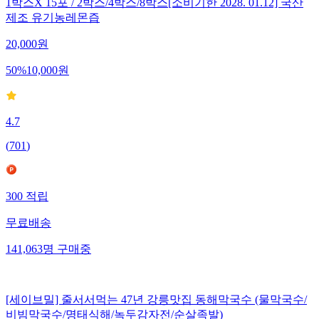
1박스X 15포 / 2박스/4박스/8박스[소비기한 2028. 01.12] 국산
제조 유기농레몬즙
20,000
원
50
%
10,000
원
4.7
(
701
)
300
적립
무료배송
141,063
명
구매중
[세이브밀] 줄서서먹는 47년 강릉맛집 동해막국수 (물막국수/
비빔막국수/명태식해/녹두감자전/순살족발)