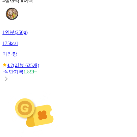
#일반식 #저녁
1인분(250g)
175kcal
마라탕
4.7
(리뷰
625
개)
·
식단기록
1.8만+