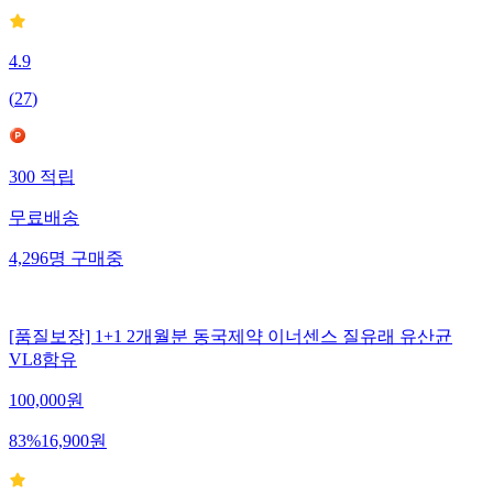
4.9
(
27
)
300
적립
무료배송
4,296
명
구매중
[품질보장] 1+1 2개월분 동국제약 이너센스 질유래 유산균
VL8함유
100,000
원
83
%
16,900
원