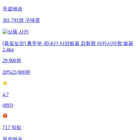
무료배송
301,791
명
구매중
[품질보장] 홍주부 국내산 사양벌꿀 잡화향 아카시아향 벌꿀
2.4kg
29,900
원
20
%
23,900
원
4.7
(
893
)
717
적립