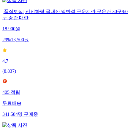
[품질보장] 신선하랑 국내산 맥반석 구운계란 구운란 30구/60
구 중란 대란
18,900
원
29
%
13,500
원
4.7
(
8,837
)
405
적립
무료배송
341,584
명
구매중