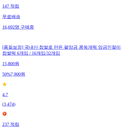
147
적립
무료배송
16,692
명
구매중
[품질보장] 국내산 찹쌀로 만든 팥앙금 콩쑥개떡 앙금인절미
찹쌀떡 6개입 / 16개입/32개입
15,800
원
50
%
7,900
원
4.7
(
3,474
)
237
적립