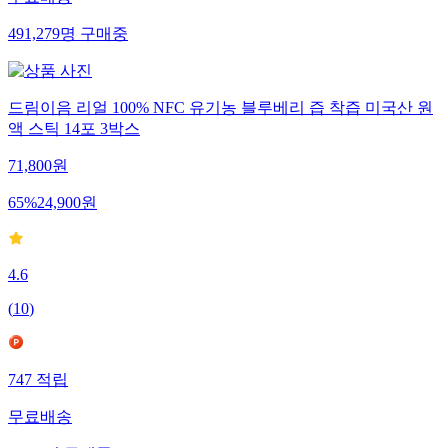
무료배송
491,279
명
구매중
드림이음 리얼 100% NFC 유기농 블루베리 즙 착즙 미국산 원
액 스틱 14포 3박스
71,800
원
65
%
24,900
원
4.6
(
10
)
747
적립
무료배송