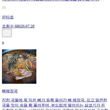
핀타로
조회수
686
26.07.28
9
뼈해장국
진한 국물에 푹 익은 뼈가 듬뿍 들어간 뼈 해장국. 깊고 얼큰한
국물 맛이 속을 확 풀어주며, 부드럽게 떨어지는 살코기가 든