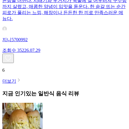
든함을 더한다. 시래기와 우거지가 국물에 잘 어우러져 구수함
까지 살렸고, 매콤한 양념이 입맛을 돋운다. 한 숟갈 뜨는 순간
피로가 풀리는 느낌, 해장이나 든든한 한 끼로 만족스러운 메
뉴다.
지니5700992
조회수
352
26.07.29
6
더보기
지금 인기있는
일반식
음식 리뷰