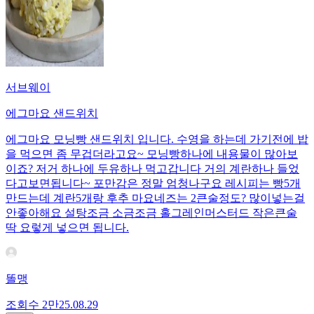
서브웨이
에그마요 샌드위치
에그마요 모닝빵 샌드위치 입니다. 수영을 하는데 가기전에 밥
을 먹으면 좀 무겁더라고요~ 모닝빵하나에 내용물이 많아보
이죠? 저거 하나에 두유하나 먹고갑니다 거의 계란하나 들었
다고보면됩니다~ 포만감은 정말 엄청나구요 레시피는 빵5개
만드는데 계란5개랑 후추 마요네즈는 2큰술정도? 많이넣는걸
안좋아해요 설탕조금 소금조금 홀그레인머스터드 작은큰술
딱 요렇게 넣으면 됩니다.
똘맹
조회수
2만
25.08.29