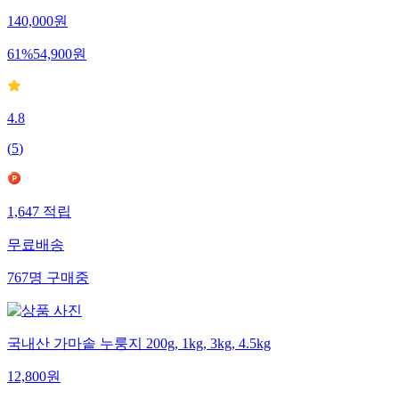
140,000
원
61
%
54,900
원
4.8
(
5
)
1,647
적립
무료배송
767
명
구매중
국내산 가마솥 누룽지 200g, 1kg, 3kg, 4.5kg
12,800
원