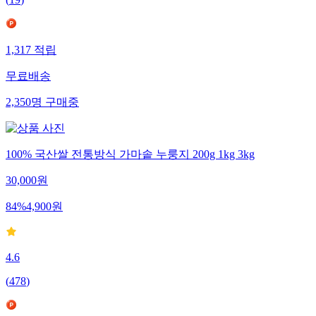
(
19
)
1,317
적립
무료배송
2,350
명
구매중
100% 국산쌀 전통방식 가마솥 누룽지 200g 1kg 3kg
30,000
원
84
%
4,900
원
4.6
(
478
)