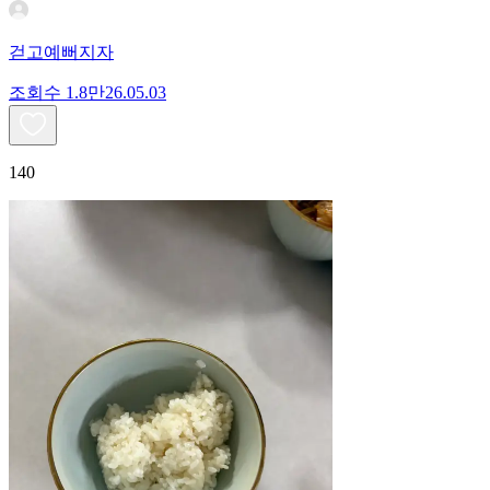
걷고예뻐지자
조회수
1.8만
26.05.03
140