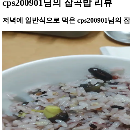
cps200901님의 잡곡밥 리뷰
저녁에 일반식으로 먹은 cps200901님의