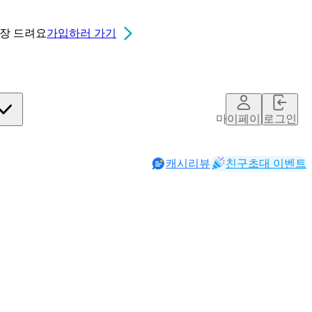
0장
드려요
가입하러 가기
마이페이지
로그인
캐시리뷰
친구초대 이벤트