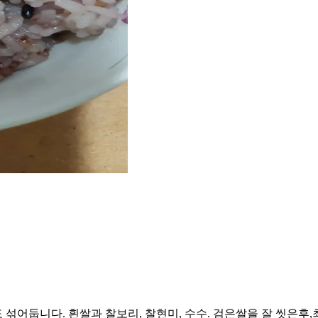
 섞어둡니다. 흰쌀과 찰보리, 찰현미, 수수. 검은쌀을 잘 씻은