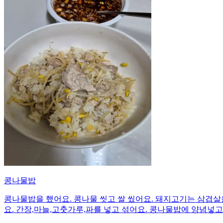
콩나물밥
콩나물밥을 했어요. 콩나물 씻고 쌀 씼어요. 돼지고기는 삼겹살을
요. 간장,마늘,고춧가루,파를 넣고 섞어요. 콩나물밥에 양념넣고