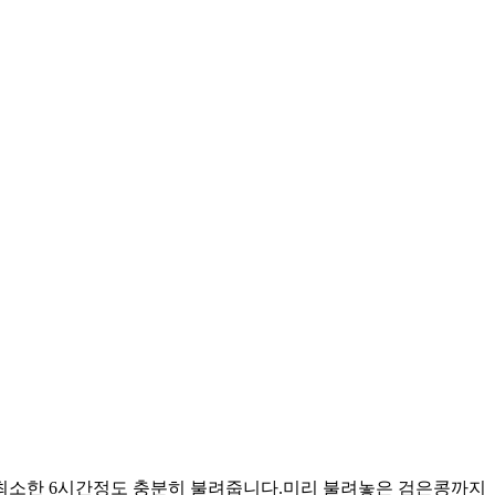
후,최소한 6시간정도 충분히 불려줍니다.미리 불려놓은 검은콩까지