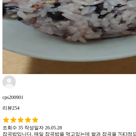
cps200901
리뷰254
조회수 35
작성일자 26.05.28
잡곡밥입니다. 매일 잡곡밥을 먹고있는데 쌀과 잡곡을 7대3정도