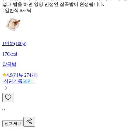
넣고 밥을 하면 영양 만점인 잡곡밥이 완성됩니다.
#일반식 #저녁
1인분(100g)
170kcal
잡곡밥
4.9
(리뷰
274
개)
·
식단기록
56만+
0
신고·제보