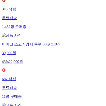
345
적립
무료배송
1,482
명
구매중
비비고 소고기양지 육수 500g x10개
39,900
원
43
%
22,900
원
687
적립
무료배송
11
명
구매중