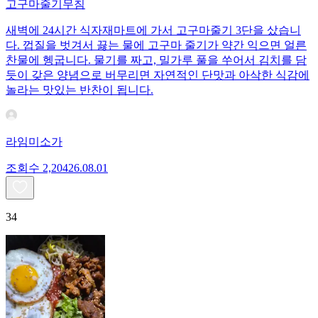
고구마줄기무침
새벽에 24시간 식자재마트에 가서 고구마줄기 3단을 샀습니
다. 껍질을 벗겨서 끓는 물에 고구마 줄기가 약간 익으면 얼른
찬물에 헹굽니다. 물기를 짜고, 밀가루 풀을 쑤어서 김치를 담
듯이 갖은 양념으로 버무리면 자연적인 단맛과 아삭한 식감에
놀라는 맛있는 반찬이 됩니다.
라임미소가
조회수
2,204
26.08.01
34