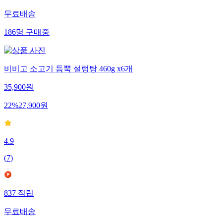
무료배송
186
명
구매중
비비고 소고기 듬뿍 설렁탕 460g x6개
35,900
원
22
%
27,900
원
4.9
(
7
)
837
적립
무료배송