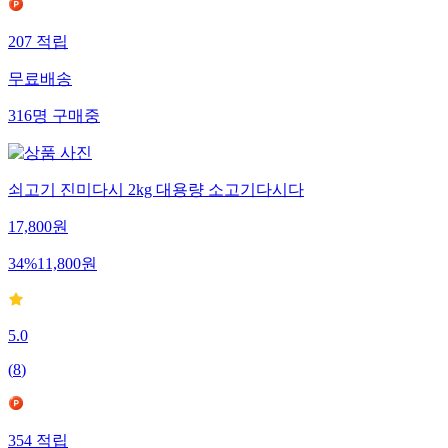
207
적립
무료배송
316
명
구매중
쇠고기 진미다시 2kg 대용량 소고기다시다
17,800
원
34
%
11,800
원
5.0
(
8
)
354
적립