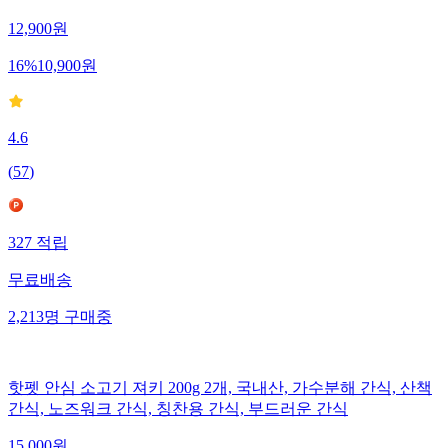
12,900
원
16
%
10,900
원
4.6
(
57
)
327
적립
무료배송
2,213
명
구매중
핫펫 안심 소고기 져키 200g 2개, 국내산, 가수분해 간식, 산책
간식, 노즈워크 간식, 칭찬용 간식, 부드러운 간식