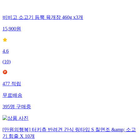
비비고 소고기 듬뿍 육개장 460g x3개
15,900
원
4.6
(
10
)
477
적립
무료배송
395
명
구매중
[만원의행복] 터키츄 반려견 간식 링타입 S 칠면조 &amp; 소고
기 힘줄 X 10개