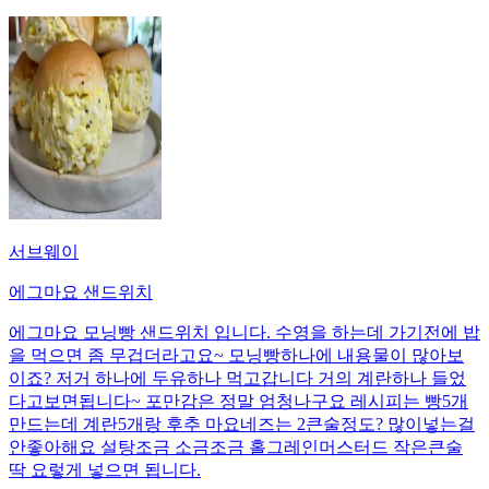
서브웨이
에그마요 샌드위치
에그마요 모닝빵 샌드위치 입니다. 수영을 하는데 가기전에 밥
을 먹으면 좀 무겁더라고요~ 모닝빵하나에 내용물이 많아보
이죠? 저거 하나에 두유하나 먹고갑니다 거의 계란하나 들었
다고보면됩니다~ 포만감은 정말 엄청나구요 레시피는 빵5개
만드는데 계란5개랑 후추 마요네즈는 2큰술정도? 많이넣는걸
안좋아해요 설탕조금 소금조금 홀그레인머스터드 작은큰술
딱 요렇게 넣으면 됩니다.