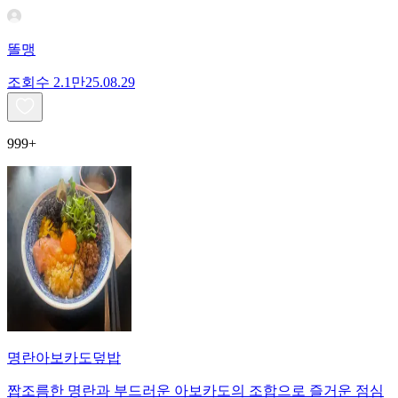
똘맹
조회수
2.1만
25.08.29
999+
명란아보카도덮밥
짭조름한 명란과 부드러운 아보카도의 조합으로 즐거운 점심