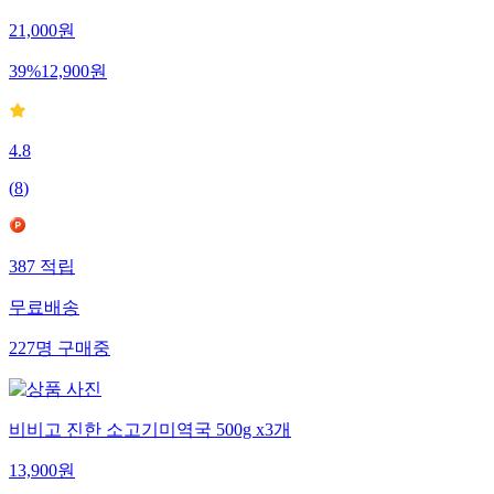
21,000
원
39
%
12,900
원
4.8
(
8
)
387
적립
무료배송
227
명
구매중
비비고 진한 소고기미역국 500g x3개
13,900
원