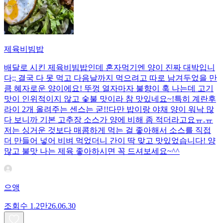
제육비빔밥
배달로 시킨 제육비빔밥인데 혼자먹기엔 양이 진짜 대박입니
다;; 결국 다 못 먹고 다음날까지 먹으려고 따로 남겨두었을 만
큼 혜자로운 양이에요! 뚜껑 열자마자 불향이 훅 나는데 고기
맛이 인위적이지 않고 숯불 맛이라 참 맛있네요~!특히 계란후
라이 2개 올려주는 센스는 굳!! ​다만 밥이랑 야채 양이 워낙 많
다 보니까 기본 고추장 소스가 양에 비해 좀 적더라고요ㅠ.ㅠ
저는 싱거운 것보다 매콤하게 먹는 걸 좋아해서 소스를 직접
더 만들어 넣어 비벼 먹었더니 간이 딱 맞고 맛있었습니다! 양
많고 불맛 나는 제육 좋아하시면 꼭 드셔보세요~^^
으앵
조회수
1.2만
26.06.30