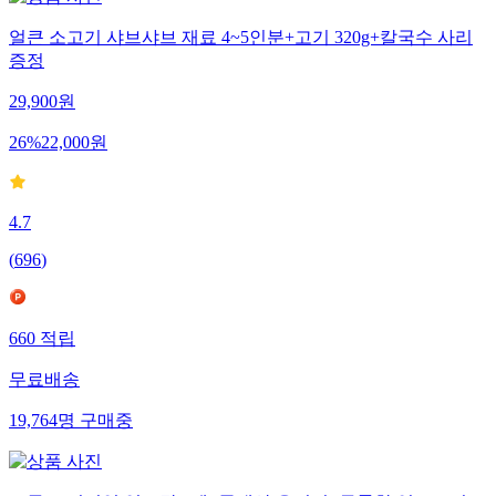
얼큰 소고기 샤브샤브 재료 4~5인분+고기 320g+칼국수 사리
증정
29,900
원
26
%
22,000
원
4.7
(
696
)
660
적립
무료배송
19,764
명
구매중