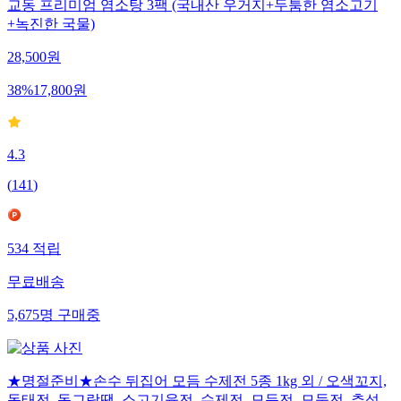
교동 프리미엄 염소탕 3팩 (국내산 우거지+두툼한 염소고기
+녹진한 국물)
28,500
원
38
%
17,800
원
4.3
(
141
)
534
적립
무료배송
5,675
명
구매중
★명절준비★손수 뒤집어 모듬 수제전 5종 1kg 외 / 오색꼬지,
동태전, 동그랑땡, 소고기육전, 수제전, 모듬전, 모둠전, 추석,