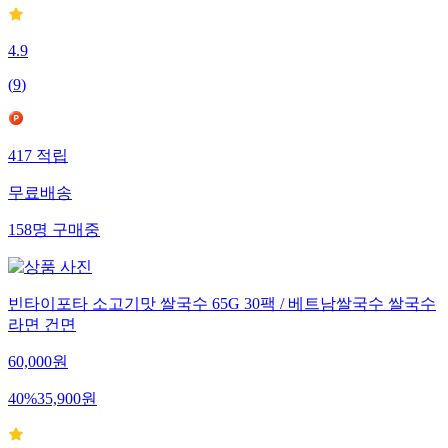
4.9
(
9
)
417
적립
무료배송
158
명
구매중
빈타이포타 소고기맛 쌀국수 65G 30팩 / 베트남쌀국수 쌀국수
라면 건면
60,000
원
40
%
35,900
원