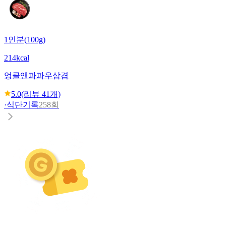
1인분(100g)
214kcal
엉클앤파파
우삼겹
5.0
(리뷰
41
개)
·
식단기록
258회