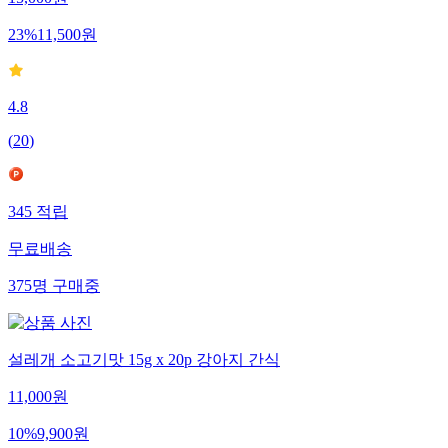
15,000
원
23
%
11,500
원
4.8
(
20
)
345
적립
무료배송
375
명
구매중
설레개 소고기맛 15g x 20p 강아지 간식
11,000
원
10
%
9,900
원