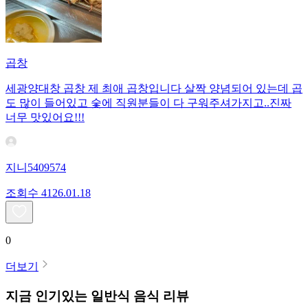
곱창
세광양대창 곱창 제 최애 곱창입니다 살짝 양념되어 있는데 곱
도 많이 들어있고 숯에 직원분들이 다 구워주셔가지고..진짜
너무 맛있어요!!!
지니5409574
조회수
41
26.01.18
0
더보기
지금 인기있는
일반식
음식 리뷰