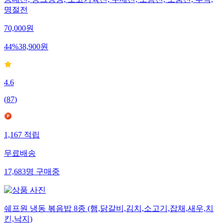
명절전
70,000
원
44
%
38,900
원
4.6
(
87
)
1,167
적립
무료배송
17,683
명
구매중
쉐프원 냉동 볶음밥 8종 (햄,닭갈비,김치,소고기,잡채,새우,치
킨,낙지)