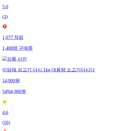
5.0
(
3
)
1,077
적립
1,408
명
구매중
미담채 쇠고기 다시 1kg 대용량 소고기다시다
14,900
원
54
%
6,900
원
4.6
(
16
)