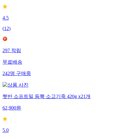
4.5
(
12
)
297
적립
무료배송
242
명
구매중
햇반 소프트밀 듬뿍 소고기죽 420g x21개
62,900
원
5.0