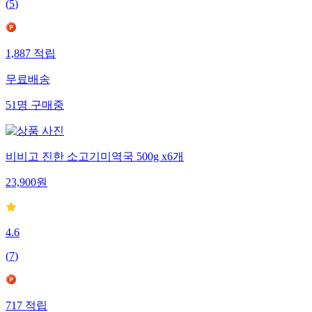
(
5
)
1,887
적립
무료배송
51
명
구매중
비비고 진한 소고기미역국 500g x6개
23,900
원
4.6
(
7
)
717
적립