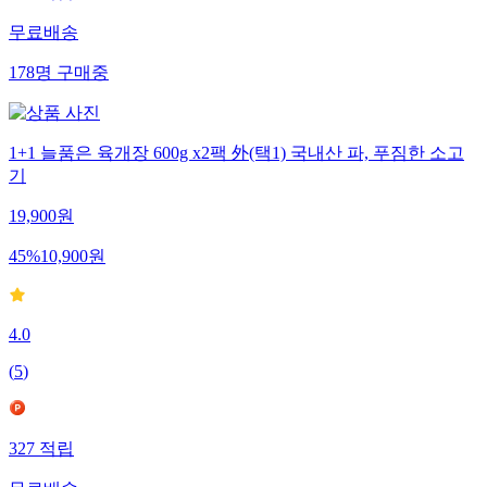
무료배송
178
명
구매중
1+1 늘품은 육개장 600g x2팩 外(택1) 국내산 파, 푸짐한 소고
기
19,900
원
45
%
10,900
원
4.0
(
5
)
327
적립