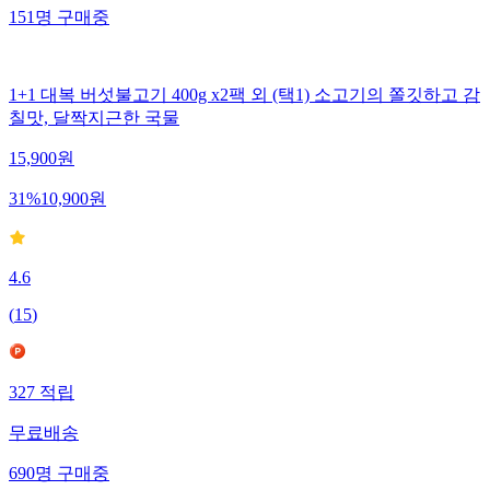
151
명
구매중
1+1 대복 버섯불고기 400g x2팩 외 (택1) 소고기의 쫄깃하고 감
칠맛, 달짝지근한 국물
15,900
원
31
%
10,900
원
4.6
(
15
)
327
적립
무료배송
690
명
구매중