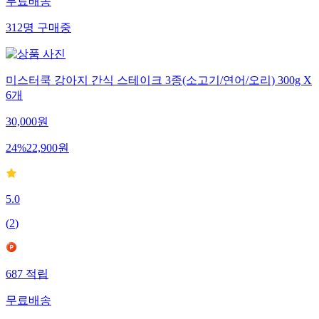
무료배송
312
명
구매중
미스터쿡 강아지 간식 스테이크 3종(소고기/연어/오리) 300g X
6개
30,000
원
24
%
22,900
원
5.0
(
2
)
687
적립
무료배송