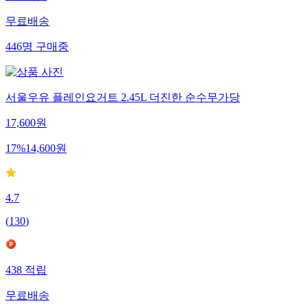
무료배송
446
명
구매중
서울우유 플레인요거트 2.45L 더진한 순수무가당
17,600
원
17
%
14,600
원
4.7
(
130
)
438
적립
무료배송