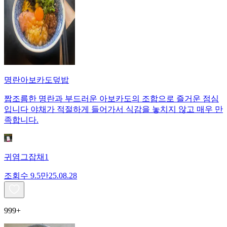
명란아보카도덮밥
짭조름한 명란과 부드러운 아보카도의 조합으로 즐거운 점심
입니다 야채가 적절하게 들어가서 식감을 놓치지 않고 매우 만
족합니다.
귀염그잡채1
조회수
9.5만
25.08.28
999+