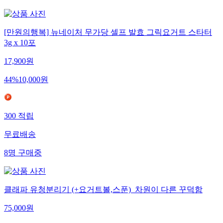
[만원의행복] 뉴네이처 무가당 셀프 발효 그릭요거트 스타터
3g x 10포
17,900
원
44
%
10,000
원
300
적립
무료배송
8
명
구매중
클래파 유청분리기 (+요거트볼,스푼)_차원이 다른 꾸덕함
75,000
원