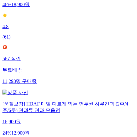
46
%
18,900
원
4.8
(
61
)
567
적립
무료배송
11,293
명
구매중
[품질보장] HBAF 매일 다르게 먹는 먼투썬 하루견과 (2주/4
주/6주) 견과류 견과 모음전
16,900
원
24
%
12,900
원