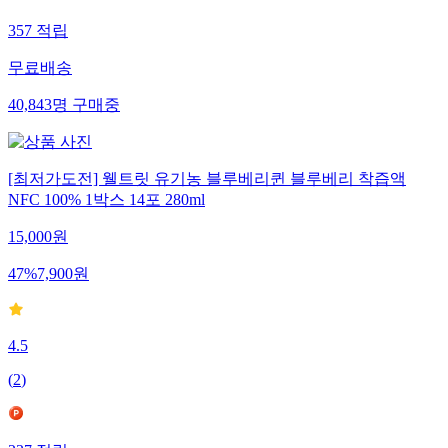
357
적립
무료배송
40,843
명
구매중
[최저가도전] 웰트릿 유기농 블루베리퀸 블루베리 착즙액
NFC 100% 1박스 14포 280ml
15,000
원
47
%
7,900
원
4.5
(
2
)