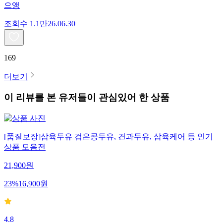
으앵
조회수
1.1만
26.06.30
169
더보기
이 리뷰를 본 유저들이 관심있어 한 상품
[품질보장]삼육두유 검은콩두유, 견과두유, 삼육케어 등 인기
상품 모음전
21,900
원
23
%
16,900
원
4.8