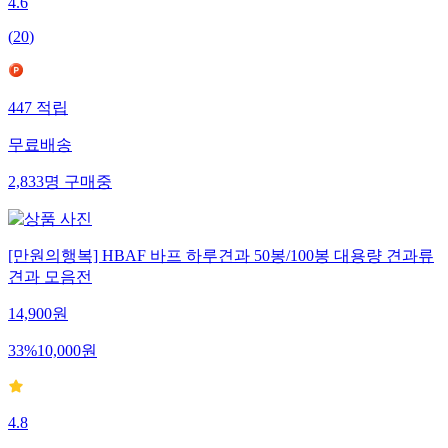
4.6
(
20
)
447
적립
무료배송
2,833
명
구매중
[만원의행복] HBAF 바프 하루견과 50봉/100봉 대용량 견과류
견과 모음전
14,900
원
33
%
10,000
원
4.8