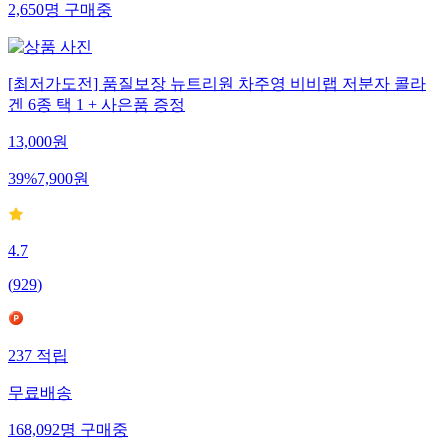
2,650
명
구매중
[최저가도전] 품질보장 뉴트리원 차주영 비비랩 저분자 콜라
겐 6종 택 1 + 사은품 증정
13,000
원
39
%
7,900
원
4.7
(
929
)
237
적립
무료배송
168,092
명
구매중