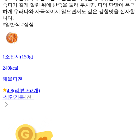
쪽파가 길게 깔린 위에 반죽을 둘러 부치면, 파의 단맛이 은근
하게 우러나와 자극적이지 않으면서도 깊은 감칠맛을 선사합
니다.
#일반식 #점심
1소접시(150g)
240kcal
해물파전
4.8
(리뷰
362
개)
·
식단기록
4천+