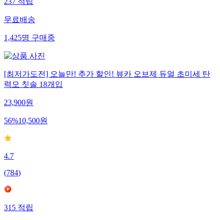
237
적립
무료배송
1,425
명
구매중
[최저가도전] 오늘만! 추가 할인! 뷰카 오브제 듀얼 초미세 탄
력모 칫솔 18개입
23,900
원
56
%
10,500
원
4.7
(
784
)
315
적립