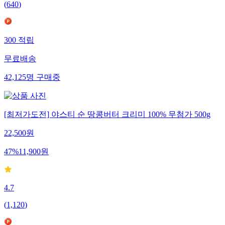
(
640
)
300
적립
무료배송
42,125
명
구매중
[최저가도전] 야스티 순 땅콩버터 크리미 100% 무첨가 500g
22,500
원
47
%
11,900
원
4.7
(
1,120
)