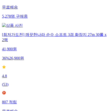
무료배송
5,278
명
구매중
[최저가도전] 깨끗한나라 순수 소프트 3겹 화장지 27m 30롤 x
2팩
41,900
원
36
%
26,900
원
4.8
(
53
)
807
적립