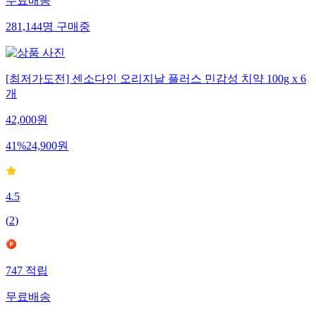
무료배송
281,144
명
구매중
[최저가도전] 센소다인 오리지날 플러스 민감성 치약 100g x 6
개
42,000
원
41
%
24,900
원
4.5
(
2
)
747
적립
무료배송