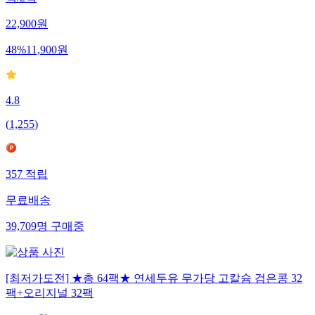
팩/2팩
22,900
원
48
%
11,900
원
4.8
(
1,255
)
357
적립
무료배송
39,709
명
구매중
[최저가도전] ★총 64팩★ 연세두유 무가당 고칼슘 검은콩 32
팩+오리지널 32팩