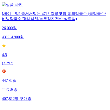
[세이브밀] 줄서서먹는 47년 강릉맛집 동해막국수 (물막국수/
비빔막국수/명태식해/녹두감자전/순살족발)
26,000
원
43
%
14,900
원
4.5
(
3,297
)
447
적립
무료배송
407,812
명
구매중