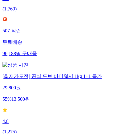
(
1,769
)
507
적립
무료배송
96,188
명
구매중
[최저가도전] 공식 도브 바디워시 1kg 1+1 특가
29,800
원
55
%
13,500
원
4.8
(
1,275
)