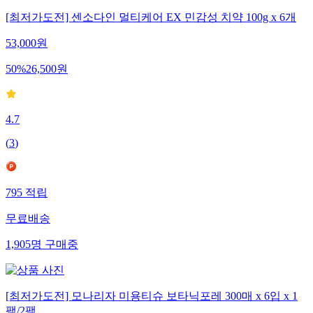
[최저가도전] 센소다인 멀티케어 EX 민감성 치약 100g x 6개
53,000
원
50
%
26,500
원
4.7
(
3
)
795
적립
무료배송
1,905
명
구매중
[최저가도전] 모나리자 미용티슈 보타닉포레 300매 x 6입 x 1