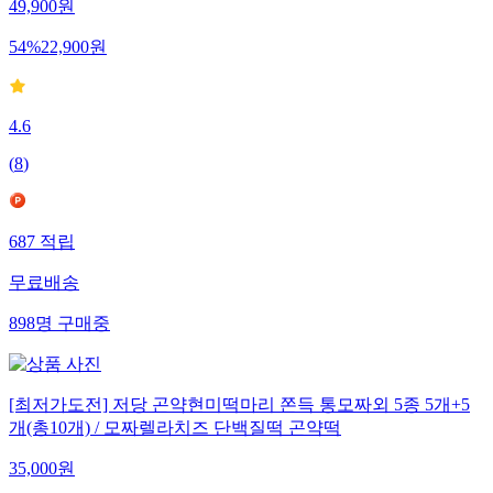
49,900
원
54
%
22,900
원
4.6
(
8
)
687
적립
무료배송
898
명
구매중
[최저가도전] 저당 곤약현미떡마리 쫀득 통모짜외 5종 5개+5
개(총10개) / 모짜렐라치즈 단백질떡 곤약떡
35,000
원