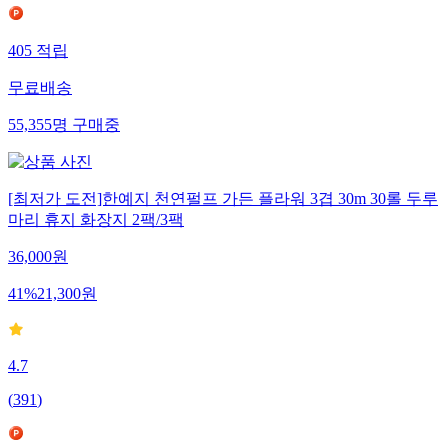
405
적립
무료배송
55,355
명
구매중
[최저가 도전]한예지 천연펄프 가든 플라워 3겹 30m 30롤 두루
마리 휴지 화장지 2팩/3팩
36,000
원
41
%
21,300
원
4.7
(
391
)