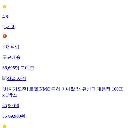
4.8
(
1,350
)
387
적립
무료배송
66,695
명
구매중
[최저가도전] 로엘 NMC 특허 미네랄 생 유산균 대용량 100포
x 1박스
65,900
원
85
%
9,900
원