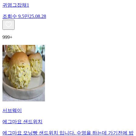
귀염그잡채1
조회수
9.5만
25.08.28
999+
서브웨이
에그마요 샌드위치
에그마요 모닝빵 샌드위치 입니다. 수영을 하는데 가기전에 밥