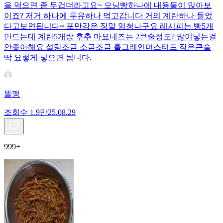
을 먹으면 좀 무겁더라고요~ 모닝빵하나에 내용물이 많아보
이죠? 저거 하나에 두유하나 먹고갑니다 거의 계란하나 들었
다고보면됩니다~ 포만감은 정말 엄청나구요 레시피는 빵5개
만드는데 계란5개랑 후추 마요네즈는 2큰술정도? 많이넣는걸
안좋아해요 설탕조금 소금조금 홀그레인머스터드 작은큰술
딱 요렇게 넣으면 됩니다.
똘맹
조회수
1.9만
25.08.29
999+