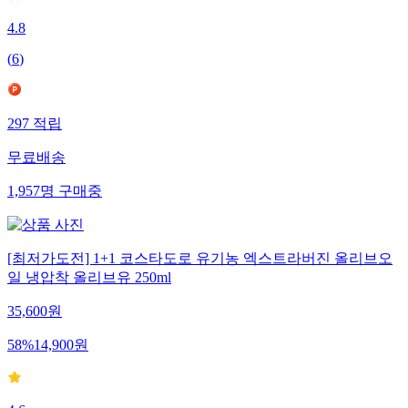
4.8
(
6
)
297
적립
무료배송
1,957
명
구매중
[최저가도전] 1+1 코스타도로 유기농 엑스트라버진 올리브오
일 냉압착 올리브유 250ml
35,600
원
58
%
14,900
원