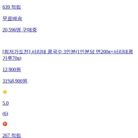
639
적립
무료배송
20,596
명
구매중
[최저가도전] 서리태 콩국수 3인분(1인분당 면200g+서리태콩
가루70g)
12,900
원
31
%
8,900
원
5.0
(
6
)
267
적립