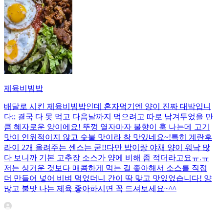
제육비빔밥
배달로 시킨 제육비빔밥인데 혼자먹기엔 양이 진짜 대박입니
다;; 결국 다 못 먹고 다음날까지 먹으려고 따로 남겨두었을 만
큼 혜자로운 양이에요! 뚜껑 열자마자 불향이 훅 나는데 고기
맛이 인위적이지 않고 숯불 맛이라 참 맛있네요~!특히 계란후
라이 2개 올려주는 센스는 굳!! ​다만 밥이랑 야채 양이 워낙 많
다 보니까 기본 고추장 소스가 양에 비해 좀 적더라고요ㅠ.ㅠ
저는 싱거운 것보다 매콤하게 먹는 걸 좋아해서 소스를 직접
더 만들어 넣어 비벼 먹었더니 간이 딱 맞고 맛있었습니다! 양
많고 불맛 나는 제육 좋아하시면 꼭 드셔보세요~^^