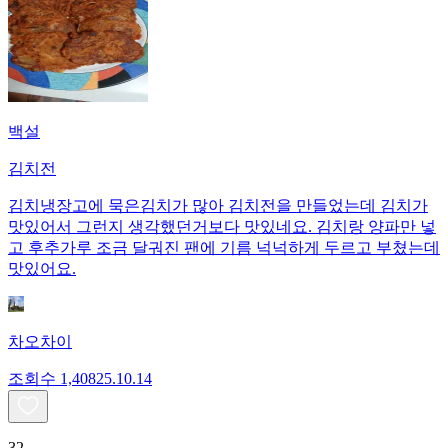
백설
김치전
김치냉장고에 묵은김치가 많아 김치전을 만들었는데 김치가
맛있어서 그런지 생각했던거보다 맛있네요. 김치랑 양파만 넣
고 후추가루 조금 달궈진 팬에 기름 넉넉하게 두르고 부쳤는데
맛있어요.
차오차이
조회수
1,408
25.10.14
32