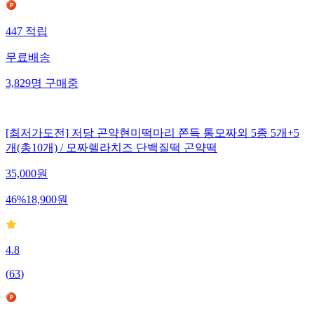
447
적립
무료배송
3,829
명
구매중
[최저가도전] 저당 곤약현미떡마리 쫀득 통모짜외 5종 5개+5
개(총10개) / 모짜렐라치즈 단백질떡 곤약떡
35,000
원
46
%
18,900
원
4.8
(
63
)