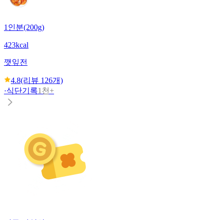
1인분(200g)
423kcal
깻잎전
4.8
(리뷰
126
개)
·
식단기록
1천+