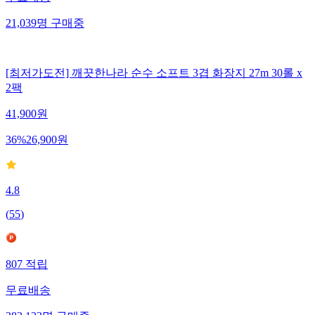
21,039
명
구매중
[최저가도전] 깨끗한나라 순수 소프트 3겹 화장지 27m 30롤 x
2팩
41,900
원
36
%
26,900
원
4.8
(
55
)
807
적립
무료배송