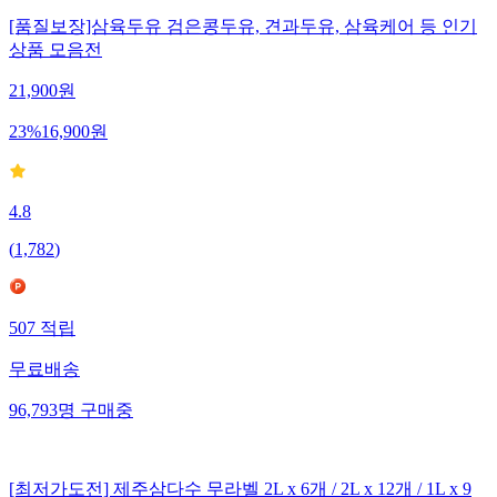
[품질보장]삼육두유 검은콩두유, 견과두유, 삼육케어 등 인기
상품 모음전
21,900
원
23
%
16,900
원
4.8
(
1,782
)
507
적립
무료배송
96,793
명
구매중
[최저가도전] 제주삼다수 무라벨 2L x 6개 / 2L x 12개 / 1L x 9