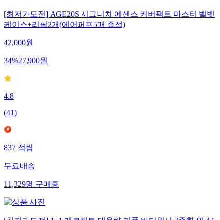
[최저가도전] AGE20S 시그니처 에센스 커버팩트 마스터 벨벳
케이스+리필2개(에어퍼프5매 증정)
42,000
원
34
%
27,900
원
4.8
(
41
)
837
적립
무료배송
11,329
명
구매중