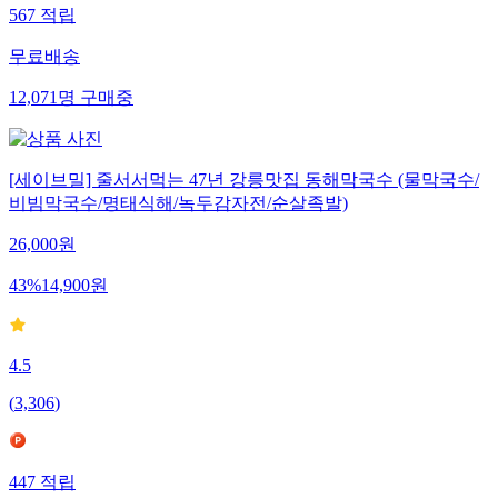
567
적립
무료배송
12,071
명
구매중
[세이브밀] 줄서서먹는 47년 강릉맛집 동해막국수 (물막국수/
비빔막국수/명태식해/녹두감자전/순살족발)
26,000
원
43
%
14,900
원
4.5
(
3,306
)
447
적립