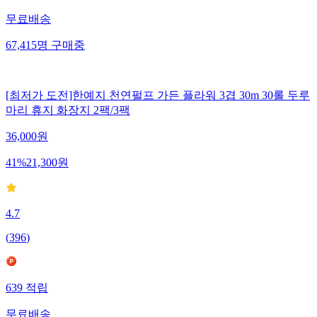
무료배송
67,415
명
구매중
[최저가 도전]한예지 천연펄프 가든 플라워 3겹 30m 30롤 두루
마리 휴지 화장지 2팩/3팩
36,000
원
41
%
21,300
원
4.7
(
396
)
639
적립
무료배송