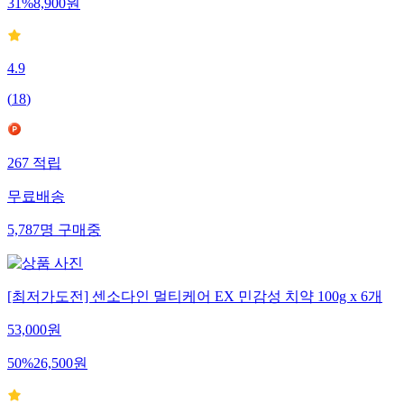
31
%
8,900
원
4.9
(
18
)
267
적립
무료배송
5,787
명
구매중
[최저가도전] 센소다인 멀티케어 EX 민감성 치약 100g x 6개
53,000
원
50
%
26,500
원