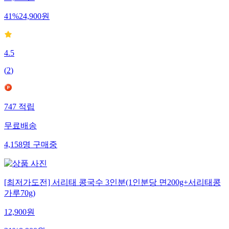
42,000
원
41
%
24,900
원
4.5
(
2
)
747
적립
무료배송
4,158
명
구매중
[최저가도전] 서리태 콩국수 3인분(1인분당 면200g+서리태콩
가루70g)
12,900
원