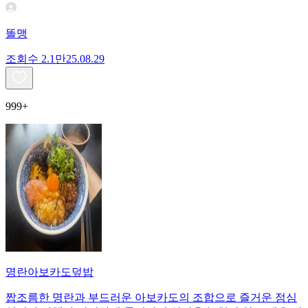
똘맹
조회수
2.1만
25.08.29
999+
명란아보카도덮밥
짭조름한 명란과 부드러운 아보카도의 조합으로 즐거운 점심