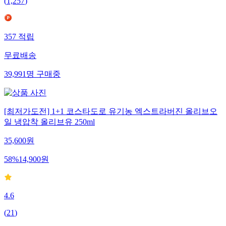
(
1,257
)
357
적립
무료배송
39,991
명
구매중
[최저가도전] 1+1 코스타도로 유기농 엑스트라버진 올리브오
일 냉압착 올리브유 250ml
35,600
원
58
%
14,900
원
4.6
(
21
)