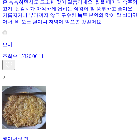
은 촉촉하면서도 고소한 맛이 일품이네요. 씹을 때마다 숙주와
고기, 신김치가 아삭하게 씹히는 식감이 참 풍부하고 좋아요.
기름지거나 부대끼지 않고 구수한 녹두 본연의 맛이 잘 살아있
어서, 비 오는 날이나 저녁에 먹으면 맛일어요
으미ㅣ
조회수
153
26.06.11
2
팽이버섯 전