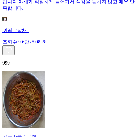
입니다 야채가 적절하게 들어가서 식감을 놓치지 않고 매우 만
족합니다.
귀염그잡채1
조회수
9.6만
25.08.28
999+
고구마줄기무침