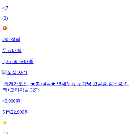
4.7
(
3
)
795
적립
무료배송
2,361
명
구매중
[최저가도전] ★총 64팩★ 연세두유 무가당 고칼슘 검은콩 32
팩+오리지널 32팩
49,900
원
54
%
22,900
원