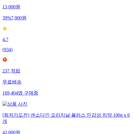
13,000
원
39
%
7,900
원
4.7
(
934
)
237
적립
무료배송
169,404
명
구매중
[최저가도전] 센소다인 오리지날 플러스 민감성 치약 100g x 6
개