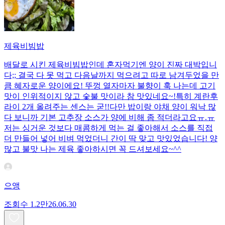
제육비빔밥
배달로 시킨 제육비빔밥인데 혼자먹기엔 양이 진짜 대박입니
다;; 결국 다 못 먹고 다음날까지 먹으려고 따로 남겨두었을 만
큼 혜자로운 양이에요! 뚜껑 열자마자 불향이 훅 나는데 고기
맛이 인위적이지 않고 숯불 맛이라 참 맛있네요~!특히 계란후
라이 2개 올려주는 센스는 굳!! ​다만 밥이랑 야채 양이 워낙 많
다 보니까 기본 고추장 소스가 양에 비해 좀 적더라고요ㅠ.ㅠ
저는 싱거운 것보다 매콤하게 먹는 걸 좋아해서 소스를 직접
더 만들어 넣어 비벼 먹었더니 간이 딱 맞고 맛있었습니다! 양
많고 불맛 나는 제육 좋아하시면 꼭 드셔보세요~^^
으앵
조회수
1.2만
26.06.30