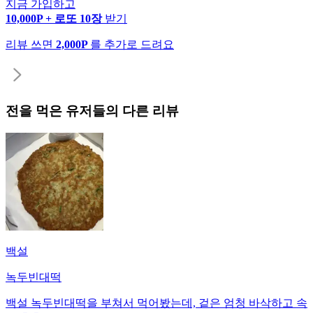
지금 가입하고
10,000P + 로또 10장
받기
리뷰 쓰면
2,000P
를 추가로 드려요
전
을 먹은 유저들의 다른 리뷰
백설
녹두빈대떡
백설 녹두빈대떡을 부쳐서 먹어봤는데, 겉은 엄청 바삭하고 속