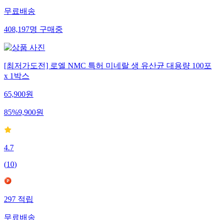
무료배송
408,197
명
구매중
[최저가도전] 로엘 NMC 특허 미네랄 생 유산균 대용량 100포
x 1박스
65,900
원
85
%
9,900
원
4.7
(
10
)
297
적립