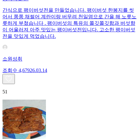
간식으로 팽이버섯전을 만들었습니다. 팽이버섯 한봉지를 씻
어서 쫑쫑 채썰어 계란이랑 버무려 천일염으로 간을 해 노릇노
릇하게 부쳤습니다 . 팽이버섯의 특유의 쫄깃쫄깃함과 버섯향
이 어울러져 아주 맛있는 팽이버섯전입니다. 고소한 팽이버섯
전을 맛있게 먹었습니다.
소원성취
조회수
4,679
26.03.14
51