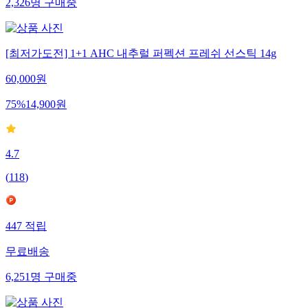
2,326
명
구매중
[최저가도전] 1+1 AHC 내추럴 퍼펙션 프레쉬 선스틱 14g
60,000
원
75
%
14,900
원
4.7
(
118
)
447
적립
무료배송
6,251
명
구매중