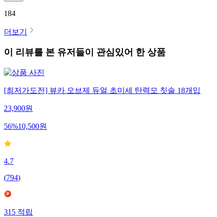
184
더보기
이 리뷰를 본 유저들이 관심있어 한 상품
[최저가도전] 뷰카 오브제 듀얼 초미세 탄력모 칫솔 18개입
23,900
원
56
%
10,500
원
4.7
(
794
)
315
적립