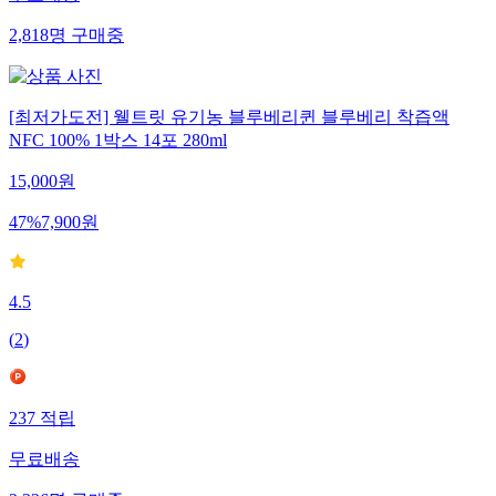
무료배송
2,818
명
구매중
[최저가도전] 웰트릿 유기농 블루베리퀸 블루베리 착즙액
NFC 100% 1박스 14포 280ml
15,000
원
47
%
7,900
원
4.5
(
2
)
237
적립
무료배송