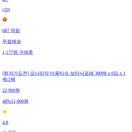
4.7
(
10
)
687
적립
무료배송
1,177
명
구매중
[최저가도전] 모나리자 미용티슈 보타닉포레 300매 x 6입 x 1
팩/2팩
22,900
원
48
%
11,900
원
4.8