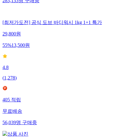
283,133
명
구매중
[최저가도전] 공식 도브 바디워시 1kg 1+1 특가
29,800
원
55
%
13,500
원
4.8
(
1,278
)
405
적립
무료배송
56,039
명
구매중