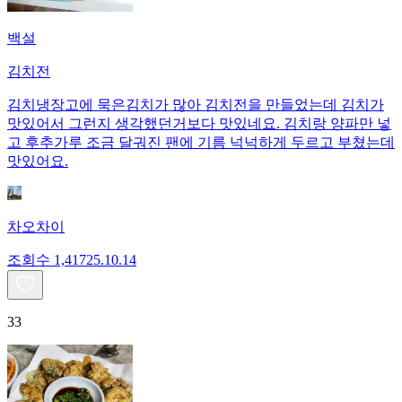
백설
김치전
김치냉장고에 묵은김치가 많아 김치전을 만들었는데 김치가
맛있어서 그런지 생각했던거보다 맛있네요. 김치랑 양파만 넣
고 후추가루 조금 달궈진 팬에 기름 넉넉하게 두르고 부쳤는데
맛있어요.
차오차이
조회수
1,417
25.10.14
33