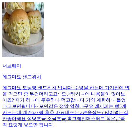
서브웨이
에그마요 샌드위치
에그마요 모닝빵 샌드위치 입니다. 수영을 하는데 가기전에 밥
을 먹으면 좀 무겁더라고요~ 모닝빵하나에 내용물이 많아보
이죠? 저거 하나에 두유하나 먹고갑니다 거의 계란하나 들었
다고보면됩니다~ 포만감은 정말 엄청나구요 레시피는 빵5개
만드는데 계란5개랑 후추 마요네즈는 2큰술정도? 많이넣는걸
안좋아해요 설탕조금 소금조금 홀그레인머스터드 작은큰술
딱 요렇게 넣으면 됩니다.