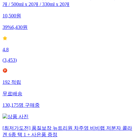
개 / 500ml x 20개 / 330ml x 20개
10,500
원
39
%
6,430
원
4.8
(
3,453
)
192
적립
무료배송
130,175
명
구매중
[최저가도전] 품질보장 뉴트리원 차주영 비비랩 저분자 콜라
겐 6종 택 1 + 사은품 증정