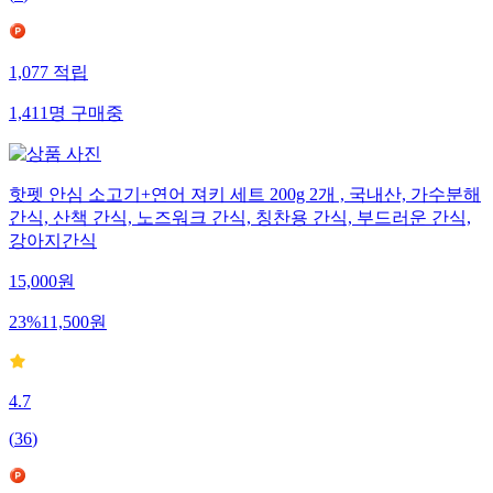
1,077
적립
1,411
명
구매중
핫펫 안심 소고기+연어 져키 세트 200g 2개 , 국내산, 가수분해
간식, 산책 간식, 노즈워크 간식, 칭찬용 간식, 부드러운 간식,
강아지간식
15,000
원
23
%
11,500
원
4.7
(
36
)