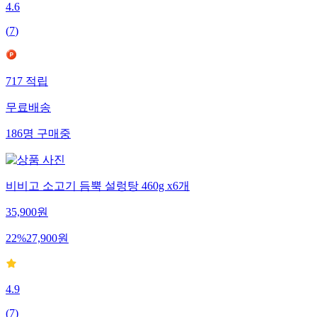
4.6
(
7
)
717
적립
무료배송
186
명
구매중
비비고 소고기 듬뿍 설렁탕 460g x6개
35,900
원
22
%
27,900
원
4.9