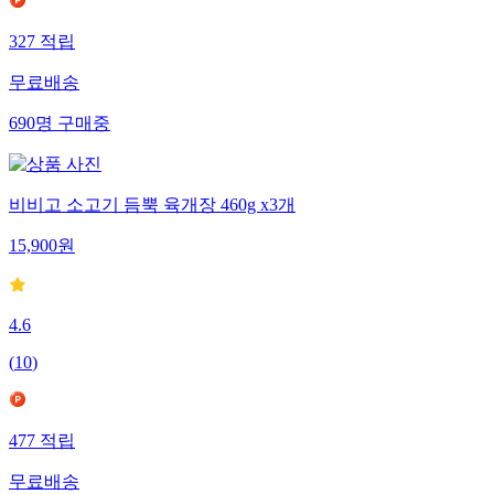
327
적립
무료배송
690
명
구매중
비비고 소고기 듬뿍 육개장 460g x3개
15,900
원
4.6
(
10
)
477
적립
무료배송