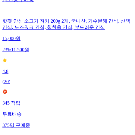
2,213
명
구매중
핫펫 안심 소고기 져키 200g 2개, 국내산, 가수분해 간식, 산책
간식, 노즈워크 간식, 칭찬용 간식, 부드러운 간식
15,000
원
23
%
11,500
원
4.8
(
20
)
345
적립
무료배송
375
명
구매중