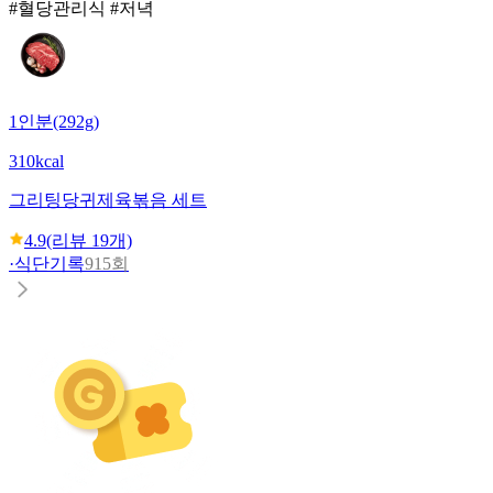
#혈당관리식 #저녁
1인분(292g)
310kcal
그리팅
당귀제육볶음 세트
4.9
(리뷰
19
개)
·
식단기록
915회