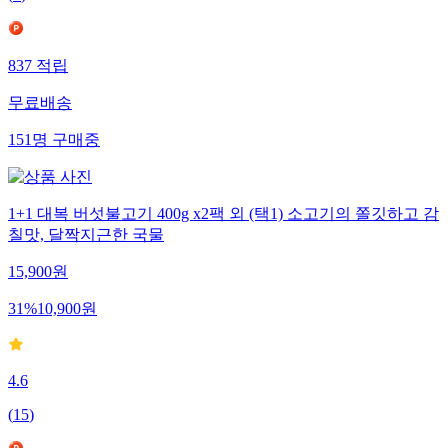
(
7
)
837
적립
무료배송
151
명
구매중
1+1 대복 버섯불고기 400g x2팩 외 (택1) 소고기의 쫄깃하고 감
칠맛, 달짝지근한 국물
15,900
원
31
%
10,900
원
4.6
(
15
)