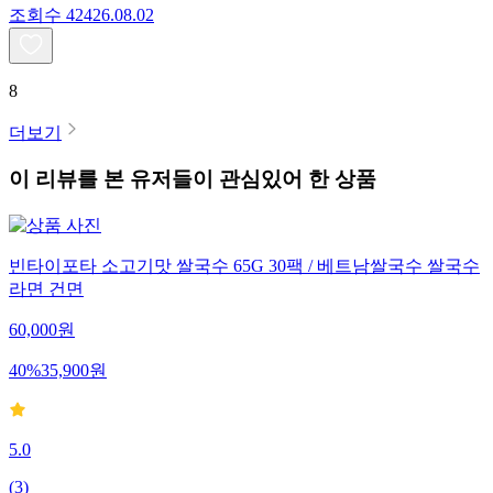
조회수
424
26.08.02
8
더보기
이 리뷰를 본 유저들이 관심있어 한 상품
빈타이포타 소고기맛 쌀국수 65G 30팩 / 베트남쌀국수 쌀국수
라면 건면
60,000
원
40
%
35,900
원
5.0
(
3
)