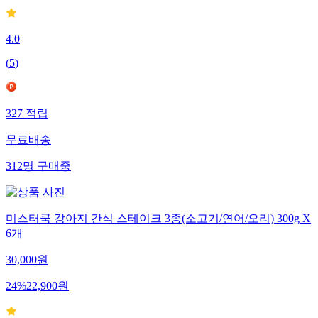
4.0
(
5
)
327
적립
무료배송
312
명
구매중
미스터쿡 강아지 간식 스테이크 3종(소고기/연어/오리) 300g X
6개
30,000
원
24
%
22,900
원