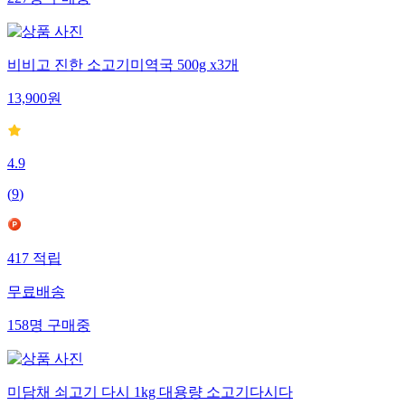
227
명
구매중
비비고 진한 소고기미역국 500g x3개
13,900
원
4.9
(
9
)
417
적립
무료배송
158
명
구매중
미담채 쇠고기 다시 1kg 대용량 소고기다시다