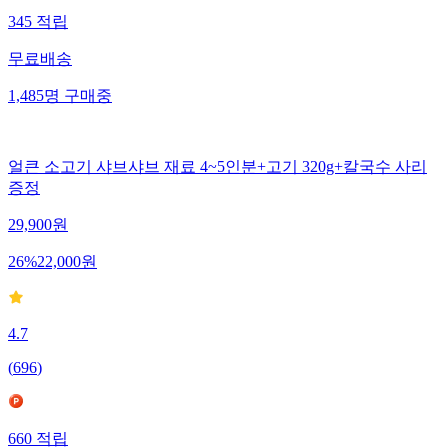
345
적립
무료배송
1,485
명
구매중
얼큰 소고기 샤브샤브 재료 4~5인분+고기 320g+칼국수 사리
증정
29,900
원
26
%
22,000
원
4.7
(
696
)
660
적립