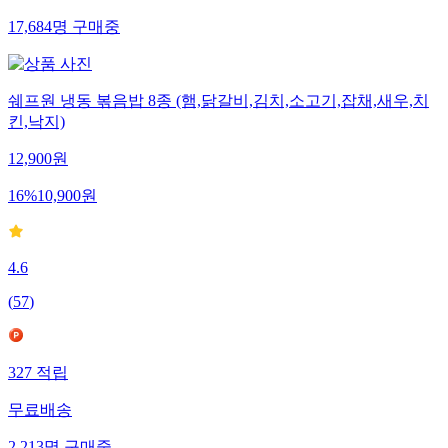
17,684
명
구매중
쉐프원 냉동 볶음밥 8종 (햄,닭갈비,김치,소고기,잡채,새우,치
킨,낙지)
12,900
원
16
%
10,900
원
4.6
(
57
)
327
적립
무료배송