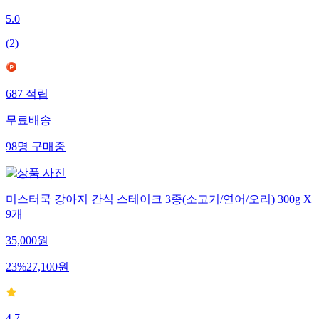
5.0
(
2
)
687
적립
무료배송
98
명
구매중
미스터쿡 강아지 간식 스테이크 3종(소고기/연어/오리) 300g X
9개
35,000
원
23
%
27,100
원