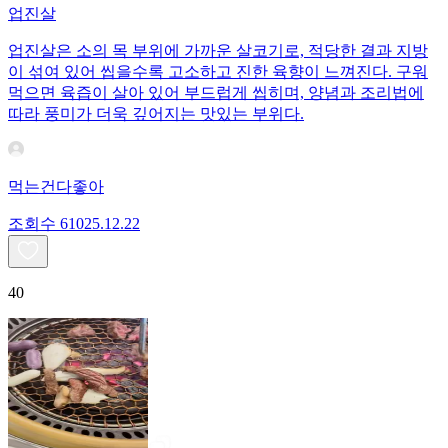
업진살
업진살은 소의 목 부위에 가까운 살코기로, 적당한 결과 지방
이 섞여 있어 씹을수록 고소하고 진한 육향이 느껴진다. 구워
먹으면 육즙이 살아 있어 부드럽게 씹히며, 양념과 조리법에
따라 풍미가 더욱 깊어지는 맛있는 부위다.
먹는건다좋아
조회수
610
25.12.22
40