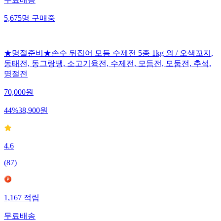
5,675
명
구매중
★명절준비★손수 뒤집어 모듬 수제전 5종 1kg 외 / 오색꼬지,
동태전, 동그랑땡, 소고기육전, 수제전, 모듬전, 모둠전, 추석,
명절전
70,000
원
44
%
38,900
원
4.6
(
87
)
1,167
적립
무료배송