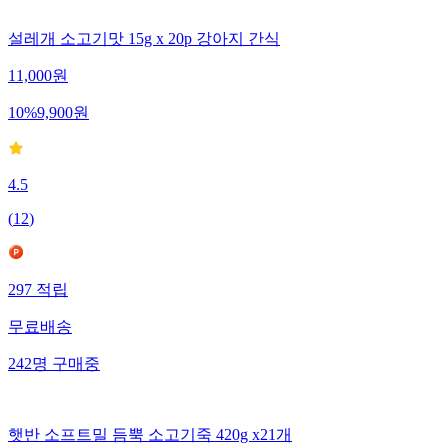
설레개 소고기맛 15g x 20p 강아지 간식
11,000
원
10
%
9,900
원
4.5
(
12
)
297
적립
무료배송
242
명
구매중
햇반 소프트밀 듬뿍 소고기죽 420g x21개