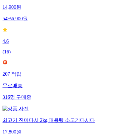
14,900
원
54
%
6,900
원
4.6
(
16
)
207
적립
무료배송
316
명
구매중
쇠고기 진미다시 2kg 대용량 소고기다시다
17,800
원