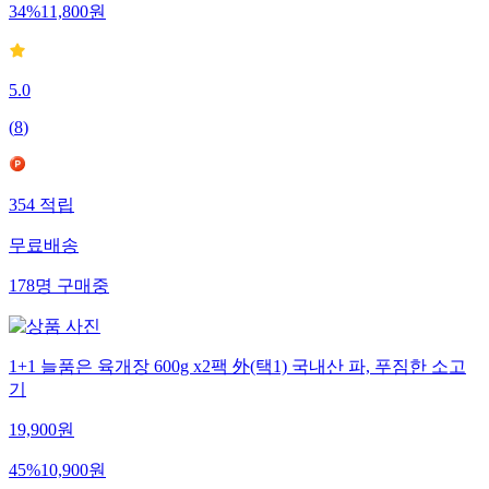
34
%
11,800
원
5.0
(
8
)
354
적립
무료배송
178
명
구매중
1+1 늘품은 육개장 600g x2팩 外(택1) 국내산 파, 푸짐한 소고
기
19,900
원
45
%
10,900
원