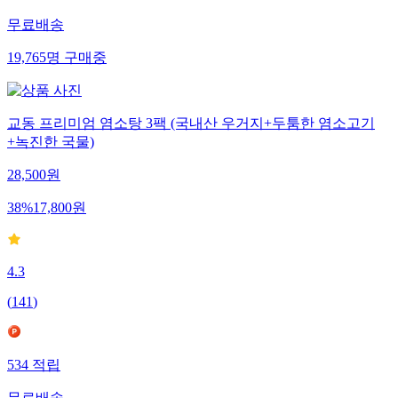
무료배송
19,765
명
구매중
교동 프리미엄 염소탕 3팩 (국내산 우거지+두툼한 염소고기
+녹진한 국물)
28,500
원
38
%
17,800
원
4.3
(
141
)
534
적립
무료배송