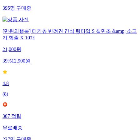
395
명
구매중
[만원의행복] 터키츄 반려견 간식 링타입 S 칠면조 &amp; 소고
기 힘줄 X 10개
21,000
원
39
%
12,900
원
4.8
(
8
)
387
적립
무료배송