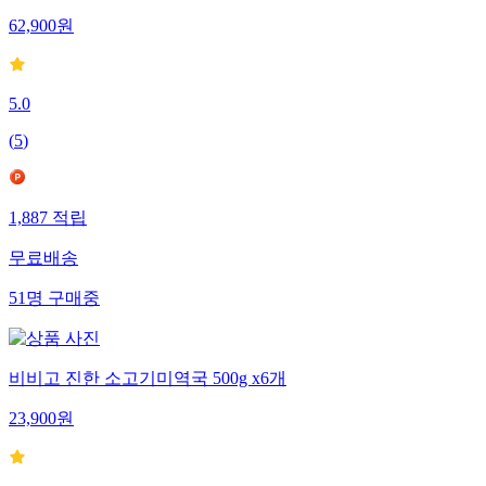
62,900
원
5.0
(
5
)
1,887
적립
무료배송
51
명
구매중
비비고 진한 소고기미역국 500g x6개
23,900
원