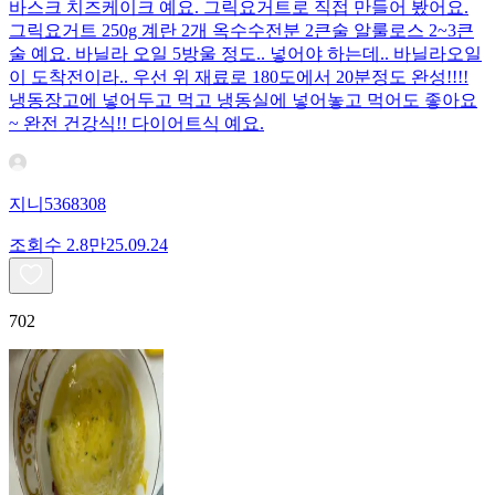
바스크 치즈케이크 예요. 그릭요거트로 직접 만들어 봤어요.
그릭요거트 250g 계란 2개 옥수수전분 2큰술 알룰로스 2~3큰
술 예요. 바닐라 오일 5방울 정도.. 넣어야 하는데.. 바닐라오일
이 도착전이라.. 우선 위 재료로 180도에서 20분정도 완성!!!!
냉동장고에 넣어두고 먹고 냉동실에 넣어놓고 먹어도 좋아요
~ 완전 건강식!! 다이어트식 예요.
지니5368308
조회수
2.8만
25.09.24
702