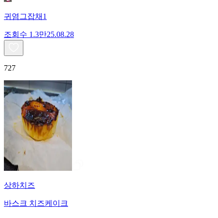
귀염그잡채1
조회수
1.3만
25.08.28
727
상하치즈
바스크 치즈케이크