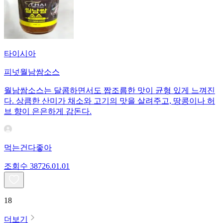
타이시아
피넛월남쌈소스
월남쌈소스는 달콤하면서도 짭조름한 맛이 균형 있게 느껴진
다. 상큼한 산미가 채소와 고기의 맛을 살려주고, 땅콩이나 허
브 향이 은은하게 감돈다.
먹는건다좋아
조회수
387
26.01.01
18
더보기