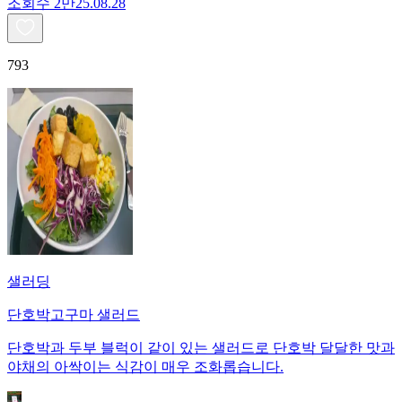
조회수
2만
25.08.28
793
샐러딩
단호박고구마 샐러드
단호박과 두부 블럭이 같이 있는 샐러드로 단호박 달달한 맛과
야채의 아싹이는 식감이 매우 조화롭습니다.