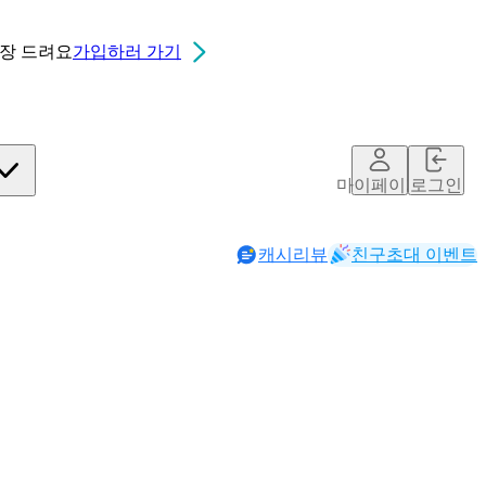
0장
드려요
가입하러 가기
마이페이지
로그인
캐시리뷰
친구초대 이벤트