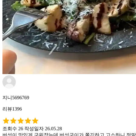
지니5696769
리뷰1396
조회수 26
작성일자 26.05.28
버섯이 맛있게 구워쟜는데 버섯구이가 쫄깃하고 고소하니 정말 