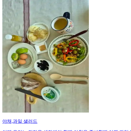
야채,과일 샐러드