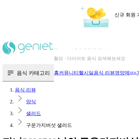
신규 회원 
칼로리와 영양성분을 검색해보세요
혈당 · 다이어트 음식 검색해보세요
음식 · 영양제 리뷰를 찾아보세요
음식 카테고리
홈
커뮤니티
헬시딜
음식 리뷰
영양제
NEW
음식 리뷰
양식
샐러드
구운가지버섯 샐러드