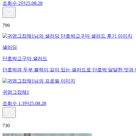
조회수
2만
25.08.28
799
샐러딩
단호박고구마 샐러드
단호박과 두부 블럭이 같이 있는 샐러드로 단호박 달달한 맛과
귀염그잡채1
조회수
1.3만
25.08.28
730