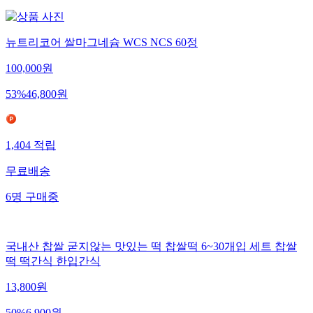
뉴트리코어 쌀마그네슘 WCS NCS 60정
100,000
원
53
%
46,800
원
1,404
적립
무료배송
6
명
구매중
국내산 찹쌀 굳지않는 맛있는 떡 찹쌀떡 6~30개입 세트 찹쌀
떡 떡간식 한입간식
13,800
원