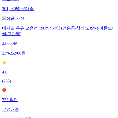
301,930
명
구매중
베지밀 두유 모음전 190ml*64입 (검은콩/참깨/고칼슘/아몬드/
쌀/고단백)
33,600
원
23
%
25,900
원
4.8
(
235
)
777
적립
무료배송