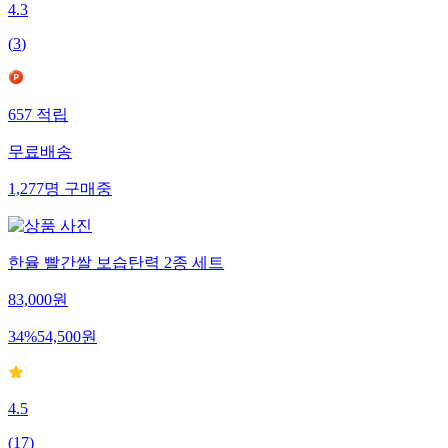
4.3
(
3
)
657
적립
무료배송
1,277
명
구매중
한율 빨간쌀 보습탄력 2종 세트
83,000
원
34
%
54,500
원
4.5