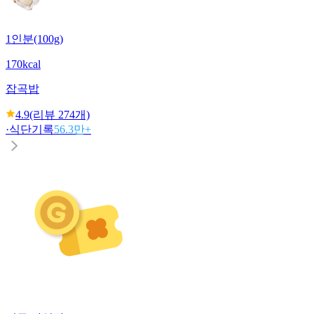
1인분(100g)
170kcal
잡곡밥
4.9
(리뷰
274
개)
·
식단기록
56.3만+