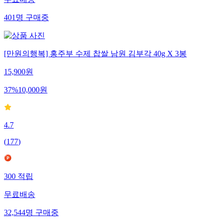
무료배송
401
명
구매중
[만원의행복] 홍주부 수제 찹쌀 남원 김부각 40g X 3봉
15,900
원
37
%
10,000
원
4.7
(
177
)
300
적립
무료배송
32,544
명
구매중