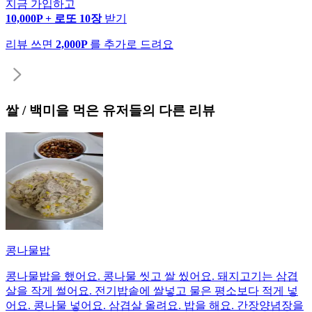
지금 가입하고
10,000P + 로또 10장
받기
리뷰 쓰면
2,000P
를 추가로 드려요
쌀 / 백미
을 먹은 유저들의 다른 리뷰
콩나물밥
콩나물밥을 했어요. 콩나물 씻고 쌀 씼어요. 돼지고기는 삼겹
살을 작게 썰어요. 전기밥솥에 쌀넣고 물은 평소보다 적게 넣
어요. 콩나물 넣어요. 삼겹살 올려요. 밥을 해요. 간장양념장을