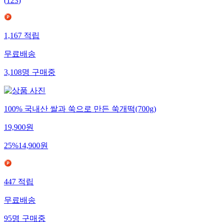
(
123
)
1,167
적립
무료배송
3,108
명
구매중
100% 국내산 쌀과 쑥으로 만든 쑥개떡(700g)
19,900
원
25
%
14,900
원
447
적립
무료배송
95
명
구매중