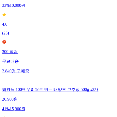
33
%
10,000
원
4.6
(
25
)
300
적립
무료배송
2,840
명
구매중
해찬들 100% 우리쌀로 만든 태양초 고추장 500g x2개
26,900
원
41
%
15,900
원