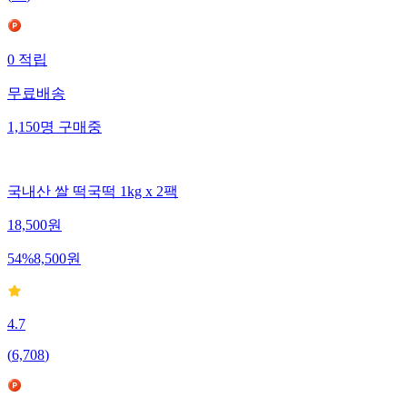
(
17
)
0
적립
무료배송
1,150
명
구매중
국내산 쌀 떡국떡 1kg x 2팩
18,500
원
54
%
8,500
원
4.7
(
6,708
)