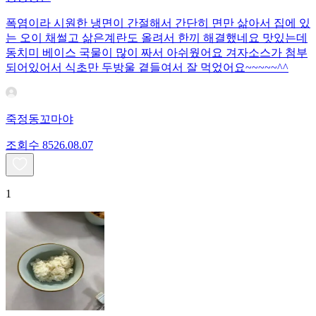
폭염이라 시원한 냉면이 간절해서 간단히 면만 삶아서 집에 있
는 오이 채썰고 삶은계란도 올려서 한끼 해결했네요 맛있는데
동치미 베이스 국물이 많이 짜서 아쉬웠어요 겨자소스가 첨부
되어있어서 식초만 두방울 곁들여서 잘 먹었어요~~~~~^^
죽정동꼬마야
조회수
85
26.08.07
1