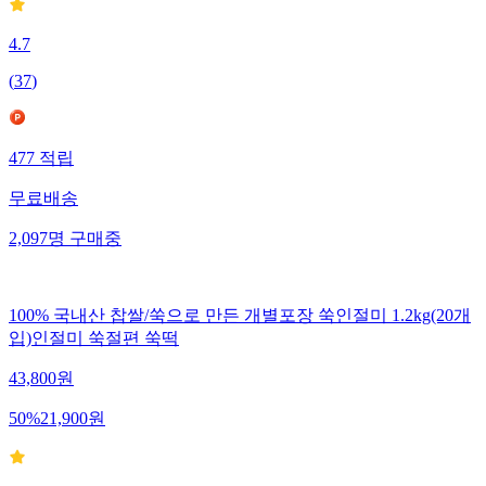
4.7
(
37
)
477
적립
무료배송
2,097
명
구매중
100% 국내산 찹쌀/쑥으로 만든 개별포장 쑥인절미 1.2kg(20개
입)인절미 쑥절편 쑥떡
43,800
원
50
%
21,900
원