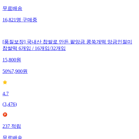
무료배송
16,821
명
구매중
[품질보장] 국내산 찹쌀로 만든 팥앙금 콩쑥개떡 앙금인절미
찹쌀떡 6개입 / 16개입/32개입
15,800
원
50
%
7,900
원
4.7
(
3,476
)
237
적립
무료배송