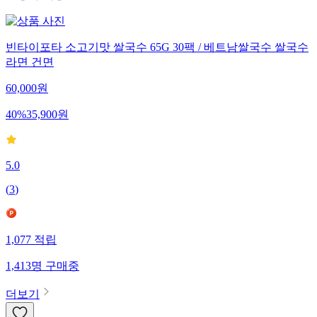
빈타이포타 소고기맛 쌀국수 65G 30팩 / 베트남쌀국수 쌀국수
라면 건면
60,000
원
40
%
35,900
원
5.0
(
3
)
1,077
적립
1,413
명
구매중
더보기