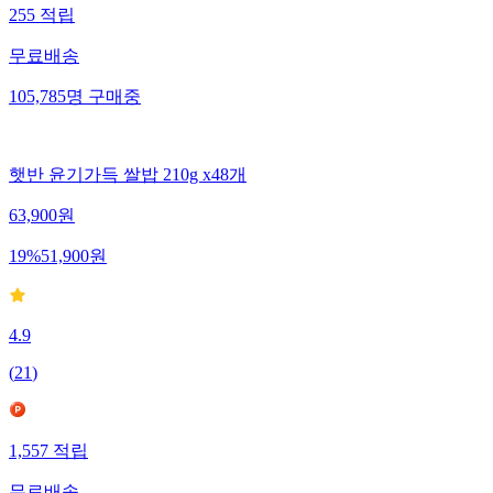
255
적립
무료배송
105,785
명
구매중
햇반 윤기가득 쌀밥 210g x48개
63,900
원
19
%
51,900
원
4.9
(
21
)
1,557
적립