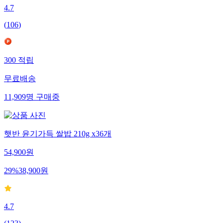
4.7
(
106
)
300
적립
무료배송
11,909
명
구매중
햇반 윤기가득 쌀밥 210g x36개
54,900
원
29
%
38,900
원
4.7