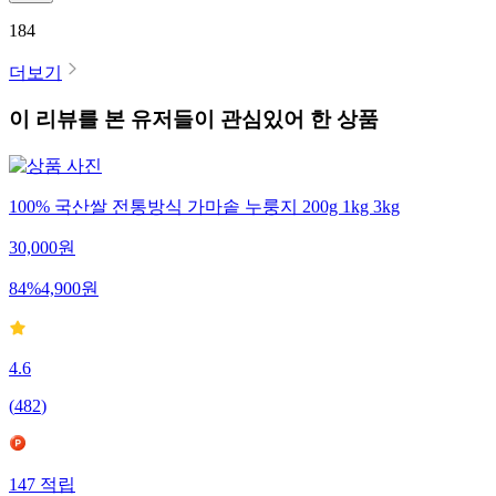
184
더보기
이 리뷰를 본 유저들이 관심있어 한 상품
100% 국산쌀 전통방식 가마솥 누룽지 200g 1kg 3kg
30,000
원
84
%
4,900
원
4.6
(
482
)
147
적립