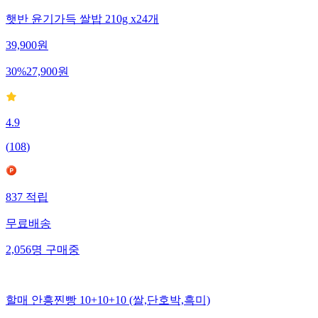
햇반 윤기가득 쌀밥 210g x24개
39,900
원
30
%
27,900
원
4.9
(
108
)
837
적립
무료배송
2,056
명
구매중
할매 안흥찐빵 10+10+10 (쌀,단호박,흑미)