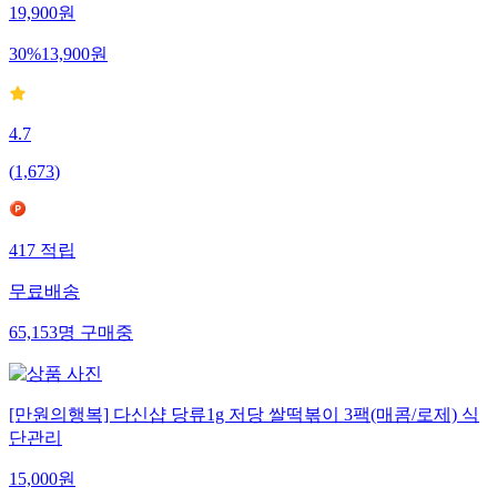
19,900
원
30
%
13,900
원
4.7
(
1,673
)
417
적립
무료배송
65,153
명
구매중
[만원의행복] 다신샵 당류1g 저당 쌀떡볶이 3팩(매콤/로제) 식
단관리
15,000
원