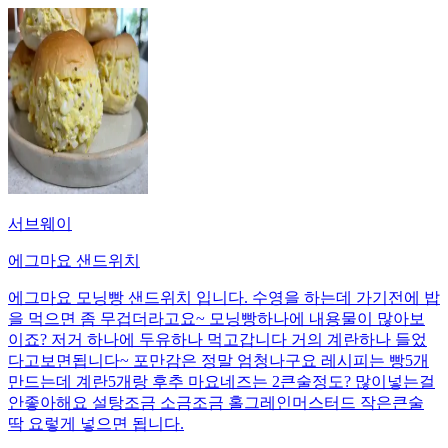
서브웨이
에그마요 샌드위치
에그마요 모닝빵 샌드위치 입니다. 수영을 하는데 가기전에 밥
을 먹으면 좀 무겁더라고요~ 모닝빵하나에 내용물이 많아보
이죠? 저거 하나에 두유하나 먹고갑니다 거의 계란하나 들었
다고보면됩니다~ 포만감은 정말 엄청나구요 레시피는 빵5개
만드는데 계란5개랑 후추 마요네즈는 2큰술정도? 많이넣는걸
안좋아해요 설탕조금 소금조금 홀그레인머스터드 작은큰술
딱 요렇게 넣으면 됩니다.