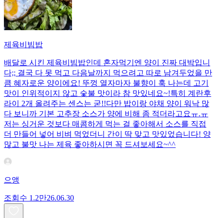
제육비빔밥
배달로 시킨 제육비빔밥인데 혼자먹기엔 양이 진짜 대박입니
다;; 결국 다 못 먹고 다음날까지 먹으려고 따로 남겨두었을 만
큼 혜자로운 양이에요! 뚜껑 열자마자 불향이 훅 나는데 고기
맛이 인위적이지 않고 숯불 맛이라 참 맛있네요~!특히 계란후
라이 2개 올려주는 센스는 굳!! ​다만 밥이랑 야채 양이 워낙 많
다 보니까 기본 고추장 소스가 양에 비해 좀 적더라고요ㅠ.ㅠ
저는 싱거운 것보다 매콤하게 먹는 걸 좋아해서 소스를 직접
더 만들어 넣어 비벼 먹었더니 간이 딱 맞고 맛있었습니다! 양
많고 불맛 나는 제육 좋아하시면 꼭 드셔보세요~^^
으앵
조회수
1.2만
26.06.30