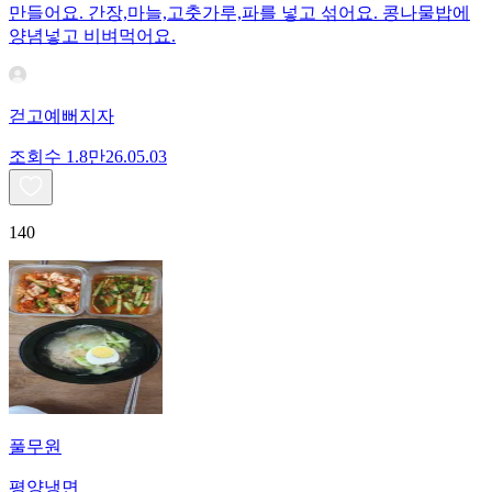
만들어요. 간장,마늘,고춧가루,파를 넣고 섞어요. 콩나물밥에
양념넣고 비벼먹어요.
걷고예뻐지자
조회수
1.8만
26.05.03
140
풀무원
평양냉면