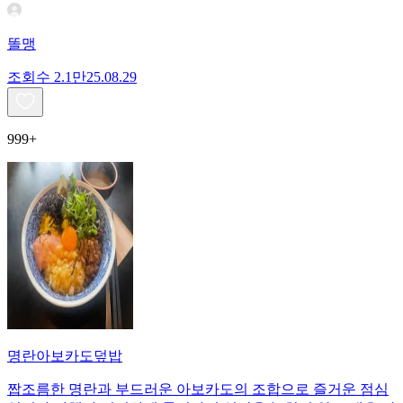
똘맹
조회수
2.1만
25.08.29
999+
명란아보카도덮밥
짭조름한 명란과 부드러운 아보카도의 조합으로 즐거운 점심