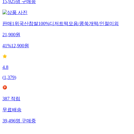
15,925
명
구매중
판매1위국산찹쌀100%디저트떡모음/콩쑥개떡/인절미외
21,900
원
41
%
12,900
원
4.8
(
1,379
)
387
적립
무료배송
39,496
명
구매중