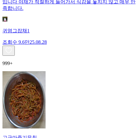
입니다 야채가 적절하게 들어가서 식감을 놓치지 않고 매우 만
족합니다.
귀염그잡채1
조회수
9.6만
25.08.28
999+
고구마줄기무침