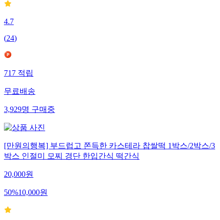
4.7
(
24
)
717
적립
무료배송
3,929
명
구매중
[만원의행복] 부드럽고 쫀득한 카스테라 찹쌀떡 1박스/2박스/3
박스 인절미 모찌 경단 한입간식 떡간식
20,000
원
50
%
10,000
원