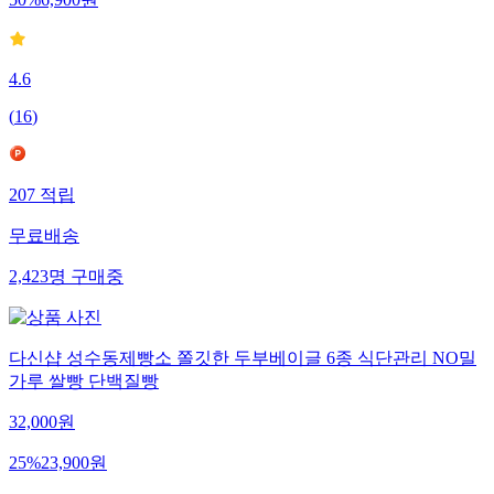
50
%
6,900
원
4.6
(
16
)
207
적립
무료배송
2,423
명
구매중
다신샵 성수동제빵소 쫄깃한 두부베이글 6종 식단관리 NO밀
가루 쌀빵 단백질빵
32,000
원
25
%
23,900
원