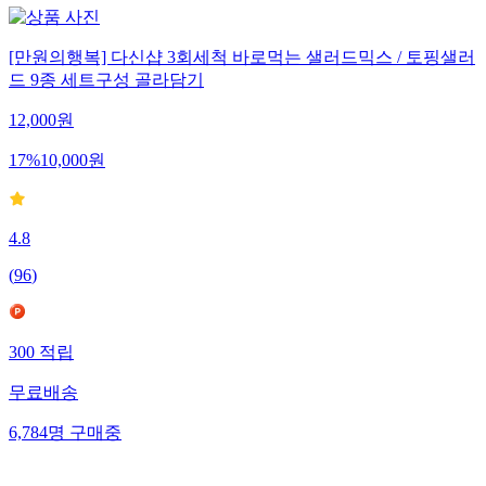
[만원의행복] 다신샵 3회세척 바로먹는 샐러드믹스 / 토핑샐러
드 9종 세트구성 골라담기
12,000
원
17
%
10,000
원
4.8
(
96
)
300
적립
무료배송
6,784
명
구매중