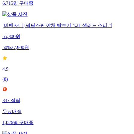
6,715
명
구매중
[비벤자디] 펌핑스핀 야채 탈수기 4.2L 샐러드 스피너
55,800
원
50
%
27,900
원
4.9
(
8
)
837
적립
무료배송
1,026
명
구매중