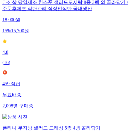
다신샵 당일제조 한스푼 샐러드도시락 8종 3팩 외 골라담기 /
주문후제조 식단관리 직장인식단 국내생산
18,000
원
15
%
15,300
원
4.8
(
16
)
459
적립
무료배송
2,098
명
구매중
폰타나 무지방 샐러드 드레싱 5종 4병 골라담기