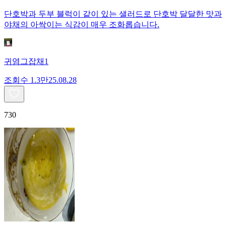
단호박과 두부 블럭이 같이 있는 샐러드로 단호박 달달한 맛과
야채의 아싹이는 식감이 매우 조화롭습니다.
귀염그잡채1
조회수
1.3만
25.08.28
730