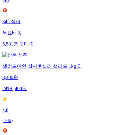
(
46
)
345
적립
무료배송
5,581
명
구매중
샐러드미인 살사후실리 샐러드 1kg 외
8,400
원
24
%
6,400
원
4.8
(
106
)