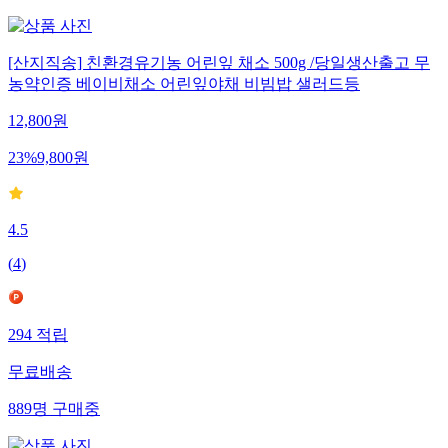
[산지직송] 친환경유기농 어린잎 채소 500g /당일생산출고 무
농약인증 베이비채소 어린잎야채 비빔밥 샐러드등
12,800
원
23
%
9,800
원
4.5
(
4
)
294
적립
무료배송
889
명
구매중