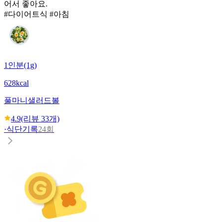
어서 좋아요.
#다이어트식 #아침
1인분(1g)
628kcal
풀마니
샐러드볼
4.9
(리뷰
33
개)
·
식단기록
24회