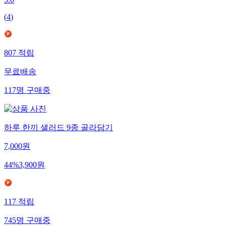
5.0
(
4
)
807
적립
무료배송
117
명
구매중
하루 한끼 샐러드 9종 골라담기
7,000
원
44
%
3,900
원
117
적립
745
명
구매중