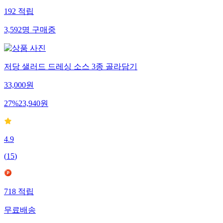
192
적립
3,592
명
구매중
저당 샐러드 드레싱 소스 3종 골라담기
33,000
원
27
%
23,940
원
4.9
(
15
)
718
적립
무료배송