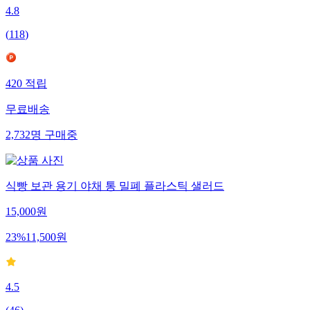
4.8
(
118
)
420
적립
무료배송
2,732
명
구매중
식빵 보관 용기 야채 통 밀폐 플라스틱 샐러드
15,000
원
23
%
11,500
원
4.5