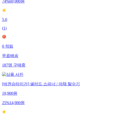
74
%
69,900
원
5.0
(
1
)
0
적립
무료배송
187
명
구매중
[바겐슈타이거] 샐러드 스피너 / 야채 탈수기
19,900
원
25
%
14,900
원