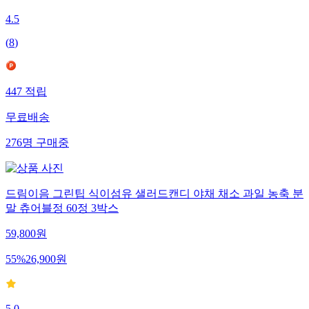
4.5
(
8
)
447
적립
무료배송
276
명
구매중
드림이음 그린팁 식이섬유 샐러드캔디 야채 채소 과일 농축 분
말 츄어블정 60정 3박스
59,800
원
55
%
26,900
원