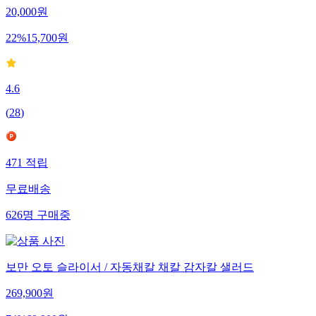
20,000
원
22
%
15,700
원
4.6
(
28
)
471
적립
무료배송
626
명
구매중
보만 오토 슬라이서 / 자동채칼 채칼 감자칼 샐러드
269,900
원