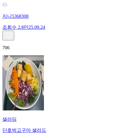
지니5368308
조회수
2.8만
25.09.24
706
샐러딩
단호박고구마 샐러드