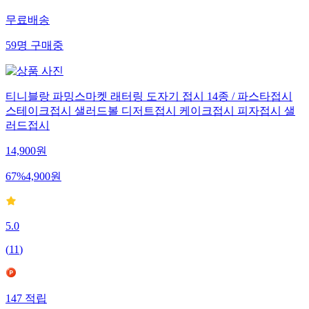
338
적립
무료배송
59
명
구매중
티니블랑 파밍스마켓 래터링 도자기 접시 14종 / 파스타접시
스테이크접시 샐러드볼 디저트접시 케이크접시 피자접시 샐
러드접시
14,900
원
67
%
4,900
원
5.0
(
11
)
147
적립