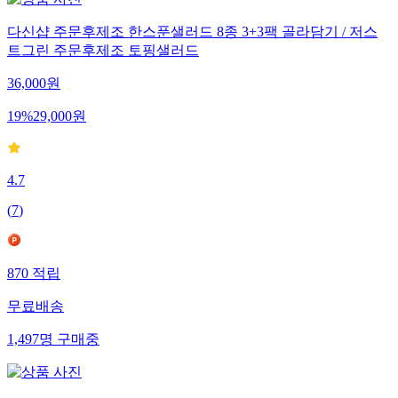
다신샵 주문후제조 한스푼샐러드 8종 3+3팩 골라담기 / 저스
트그린 주문후제조 토핑샐러드
36,000
원
19
%
29,000
원
4.7
(
7
)
870
적립
무료배송
1,497
명
구매중