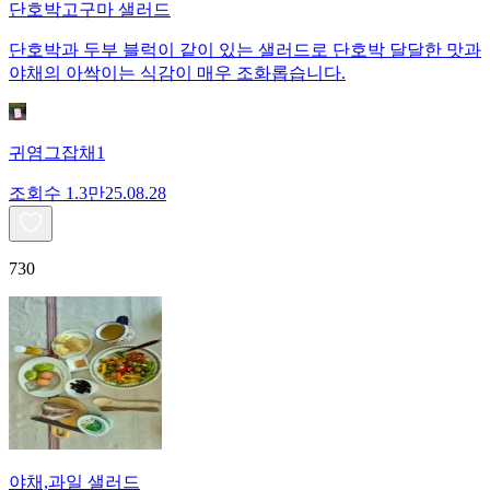
단호박고구마 샐러드
단호박과 두부 블럭이 같이 있는 샐러드로 단호박 달달한 맛과
야채의 아싹이는 식감이 매우 조화롭습니다.
귀염그잡채1
조회수
1.3만
25.08.28
730
야채,과일 샐러드