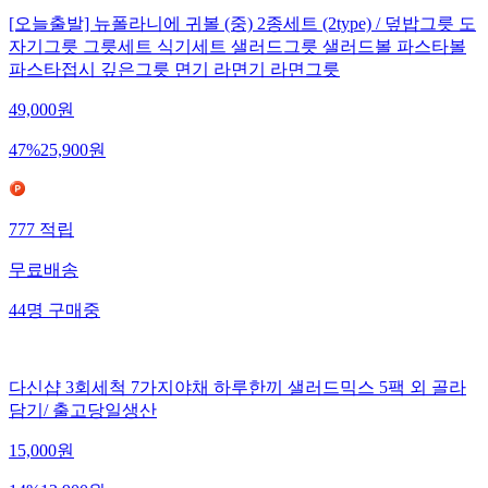
[오늘출발] 뉴폴라니에 귀볼 (중) 2종세트 (2type) / 덮밥그릇 도
자기그릇 그릇세트 식기세트 샐러드그릇 샐러드볼 파스타볼
파스타접시 깊은그릇 면기 라면기 라면그릇
49,000
원
47
%
25,900
원
777
적립
무료배송
44
명
구매중
다신샵 3회세척 7가지야채 하루한끼 샐러드믹스 5팩 외 골라
담기/ 출고당일생산
15,000
원