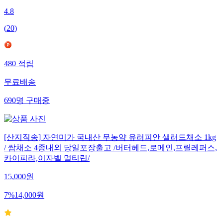
4.8
(
20
)
480
적립
무료배송
690
명
구매중
[산지직송] 자연미가 국내산 무농약 유러피안 샐러드채소 1kg
/ 쌈채소 4종내외 당일포장출고 /버터헤드,로메인,프릴레퍼스,
카이피라,이자벨 멀티립/
15,000
원
7
%
14,000
원