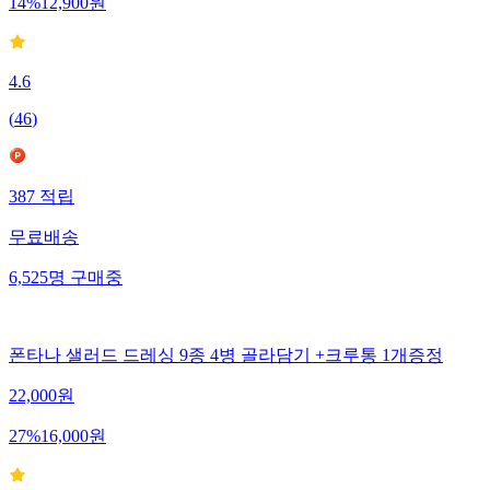
14
%
12,900
원
4.6
(
46
)
387
적립
무료배송
6,525
명
구매중
폰타나 샐러드 드레싱 9종 4병 골라담기 +크루통 1개증정
22,000
원
27
%
16,000
원