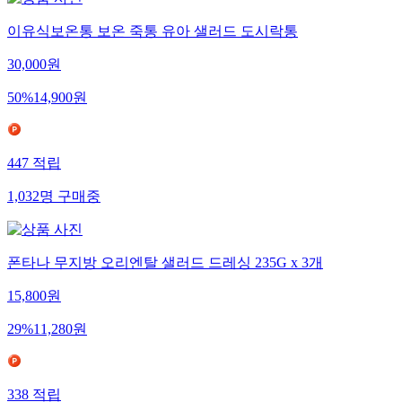
이유식보온통 보온 죽통 유아 샐러드 도시락통
30,000
원
50
%
14,900
원
447
적립
1,032
명
구매중
폰타나 무지방 오리엔탈 샐러드 드레싱 235G x 3개
15,800
원
29
%
11,280
원