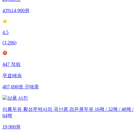
26,000
원
43
%
14,900
원
4.5
(
3,296
)
447
적립
무료배송
407,696
명
구매중
이롬두유 황성주박사의 국산콩 검은콩두유 16팩 / 32팩 / 48팩 /
64팩
19,900
원