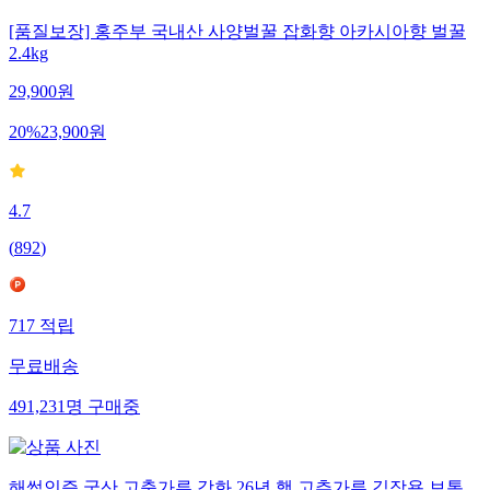
[품질보장] 홍주부 국내산 사양벌꿀 잡화향 아카시아향 벌꿀
2.4kg
29,900
원
20
%
23,900
원
4.7
(
892
)
717
적립
무료배송
491,231
명
구매중