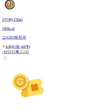
1인분(150g)
180kcal
고사리해장국
4.8
(리뷰
44
개)
·
식단기록
354회