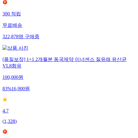
300
적립
무료배송
322,878
명
구매중
[품질보장] 1+1 2개월분 동국제약 이너센스 질유래 유산균
VL8함유
100,000
원
83
%
16,900
원
4.7
(
1,328
)