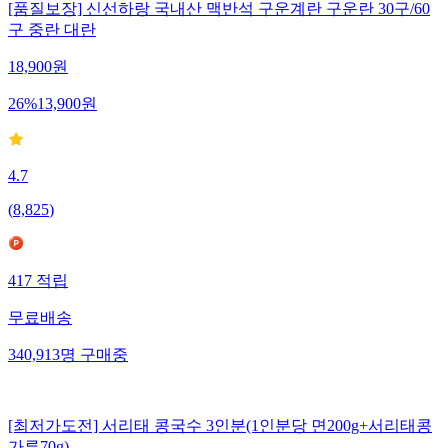
[품질보장] 신선하랑 국내산 맥반석 구운계란 구운란 30구/60
구 중란 대란
18,900
원
26
%
13,900
원
4.7
(
8,825
)
417
적립
무료배송
340,913
명
구매중
[최저가도전] 서리태 콩국수 3인분(1인분당 면200g+서리태콩