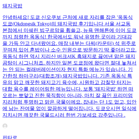
돼지국밥
안녕하세요! 도쿄 신오쿠보 근처에 새로 자리를 잡은 '옥동식
도쿄(Okdongsik Tokyo)의 돼지국밥 후기입니다 서울 서교동
본점에서 미쉐린 빕구르망을 휩쓸고, 뉴욕 맨해튼에 이어 도쿄
까지 점령한 옥동식! 한국에서도 워낙 유명한 곳이라 기대감
을 가득 안고 다녀왔어요. 매장 내부는 다찌(카운터) 석 위주로
꾸며져 있어 혼밥이나 소수 인원으로 방문하기 딱 좋더라고요.
옥동식 하면 역시 지리산 버크셔K 흑돼지로 끓여낸 맑은 돼지
곰탕이 시그니처죠. 하지만 일본 도쿄점에 왔다면 절대 놓쳐서
는 안 되는 컬래버레이션이자 현지 특화 메뉴가 있습니다. 기
간한정 하마구리(대합조개) 돼지국밥입니다. 기존 옥동식 특
유의 맑고 깨끗한 돼지고기 육수에, 시원하고 감칠맛 터지는
대합 육수를 레이어링한 메뉴입니다. 보통 '돼지국밥' 하면 떠
오르는 뽀얗고 진한 묵직함이 아니라, 마치 잘 끓인 프리미엄
지리처럼 투명하고 맑은 국물이에요. 잡내는 단 1도 없고, 입안
에 남는 잔여물 없이 깔끔하게 떨어집니다. 도쿄오시면 일식에
지치시면 깨끗한 국물드시러 한번 가보세요 강추입니다 .
핀타로