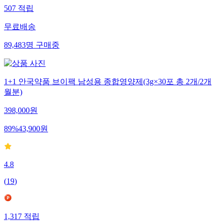
507
적립
무료배송
89,483
명
구매중
1+1 안국약품 브이팩 남성용 종합영양제(3g×30포 총 2개/2개
월분)
398,000
원
89
%
43,900
원
4.8
(
19
)
1,317
적립