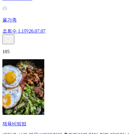
울가족
조회수
1.1만
26.07.07
105
제육비빔밥