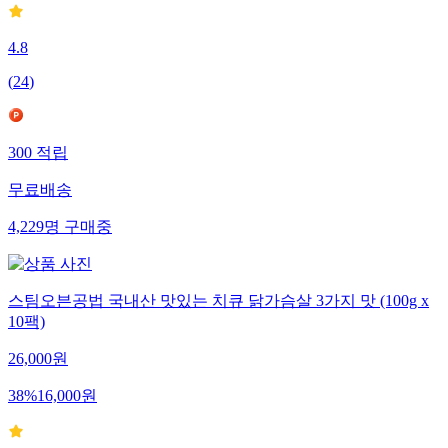
4.8
(
24
)
300
적립
무료배송
4,229
명
구매중
스팀오븐공법 국내산 맛있는 치큐 닭가슴살 3가지 맛 (100g x
10팩)
26,000
원
38
%
16,000
원