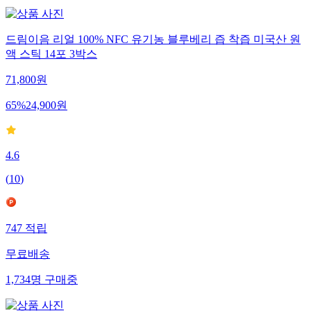
드림이음 리얼 100% NFC 유기농 블루베리 즙 착즙 미국산 원
액 스틱 14포 3박스
71,800
원
65
%
24,900
원
4.6
(
10
)
747
적립
무료배송
1,734
명
구매중