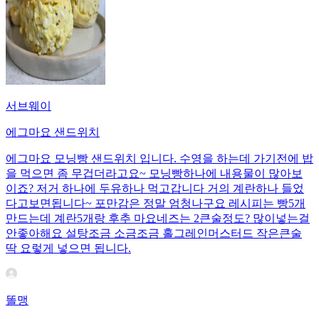
서브웨이
에그마요 샌드위치
에그마요 모닝빵 샌드위치 입니다. 수영을 하는데 가기전에 밥
을 먹으면 좀 무겁더라고요~ 모닝빵하나에 내용물이 많아보
이죠? 저거 하나에 두유하나 먹고갑니다 거의 계란하나 들었
다고보면됩니다~ 포만감은 정말 엄청나구요 레시피는 빵5개
만드는데 계란5개랑 후추 마요네즈는 2큰술정도? 많이넣는걸
안좋아해요 설탕조금 소금조금 홀그레인머스터드 작은큰술
딱 요렇게 넣으면 됩니다.
똘맹