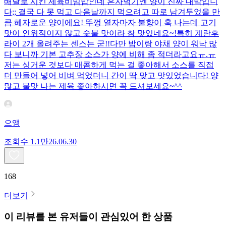
배달로 시킨 제육비빔밥인데 혼자먹기엔 양이 진짜 대박입니
다;; 결국 다 못 먹고 다음날까지 먹으려고 따로 남겨두었을 만
큼 혜자로운 양이에요! 뚜껑 열자마자 불향이 훅 나는데 고기
맛이 인위적이지 않고 숯불 맛이라 참 맛있네요~!특히 계란후
라이 2개 올려주는 센스는 굳!! ​다만 밥이랑 야채 양이 워낙 많
다 보니까 기본 고추장 소스가 양에 비해 좀 적더라고요ㅠ.ㅠ
저는 싱거운 것보다 매콤하게 먹는 걸 좋아해서 소스를 직접
더 만들어 넣어 비벼 먹었더니 간이 딱 맞고 맛있었습니다! 양
많고 불맛 나는 제육 좋아하시면 꼭 드셔보세요~^^
으앵
조회수
1.1만
26.06.30
168
더보기
이 리뷰를 본 유저들이 관심있어 한 상품