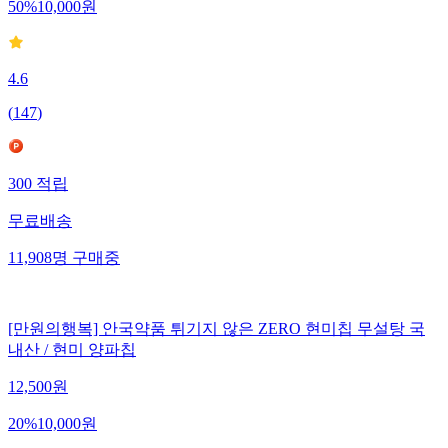
50
%
10,000
원
4.6
(
147
)
300
적립
무료배송
11,908
명
구매중
[만원의행복] 안국약품 튀기지 않은 ZERO 현미칩 무설탕 국
내산 / 현미 양파칩
12,500
원
20
%
10,000
원