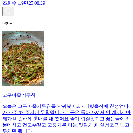
조회수
1.9만
25.08.29
999+
고구마줄기무침
오늘은 고구마줄기무침를 담궈봤어요~ 어렸을적에 친정엄마
가 자주 해 주시던 무침입니다 지금은 돌아가셔서 안 계시지만
제가 비슷하게 훙내를 내 봤어요 줄기 껍질벗기고 끓는물에 3
분데치고 건고추갈고 고춧가루,마늘,젓갈,깨,매실청조금.넘고
무치면 됩니다