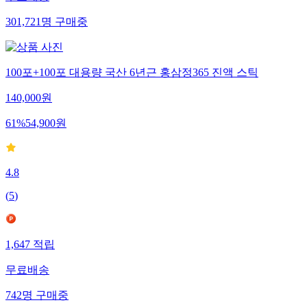
무료배송
301,721
명
구매중
100포+100포 대용량 국산 6년근 홍삼정365 진액 스틱
140,000
원
61
%
54,900
원
4.8
(
5
)
1,647
적립
무료배송
742
명
구매중