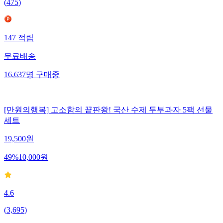
(
475
)
147
적립
무료배송
16,637
명
구매중
[만원의행복] 고소함의 끝판왕! 국산 수제 두부과자 5팩 선물
세트
19,500
원
49
%
10,000
원
4.6
(
3,695
)