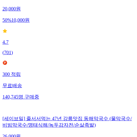
20,000
원
50
%
10,000
원
4.7
(
701
)
300
적립
무료배송
140,745
명
구매중
[세이브밀] 줄서서먹는 47년 강릉맛집 동해막국수 (물막국수/
비빔막국수/명태식해/녹두감자전/순살족발)