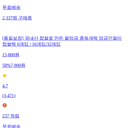
무료배송
2,337
명
구매중
[품질보장] 국내산 찹쌀로 만든 팥앙금 콩쑥개떡 앙금인절미
찹쌀떡 6개입 / 16개입/32개입
15,800
원
50
%
7,900
원
4.7
(
3,471
)
237
적립