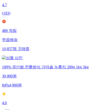
4.7
(
193
)
480
적립
무료배송
10,857
명
구매중
100% 국산쌀 전통방식 가마솥 누룽지 200g 1kg 3kg
30,000
원
84
%
4,900
원
4.6