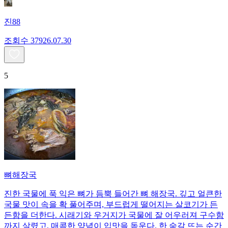
진88
조회수
379
26.07.30
5
뼈해장국
진한 국물에 푹 익은 뼈가 듬뿍 들어간 뼈 해장국. 깊고 얼큰한
국물 맛이 속을 확 풀어주며, 부드럽게 떨어지는 살코기가 든
든함을 더한다. 시래기와 우거지가 국물에 잘 어우러져 구수함
까지 살렸고, 매콤한 양념이 입맛을 돋운다. 한 숟갈 뜨는 순간