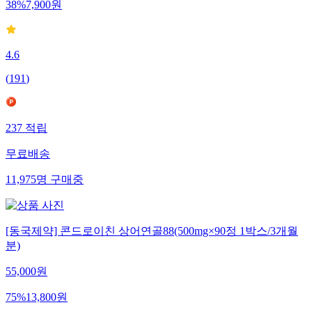
38
%
7,900
원
4.6
(
191
)
237
적립
무료배송
11,975
명
구매중
[동국제약] 콘드로이친 상어연골88(500mg×90정 1박스/3개월
분)
55,000
원
75
%
13,800
원