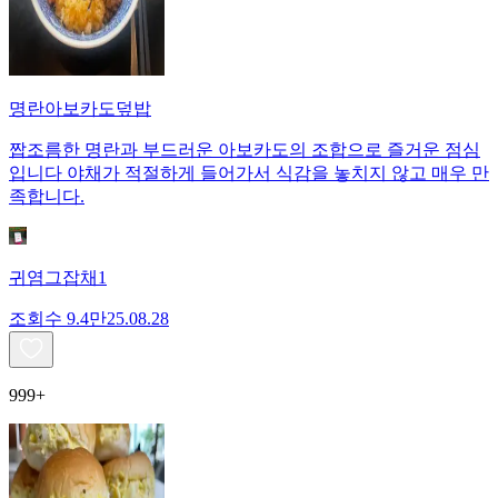
명란아보카도덮밥
짭조름한 명란과 부드러운 아보카도의 조합으로 즐거운 점심
입니다 야채가 적절하게 들어가서 식감을 놓치지 않고 매우 만
족합니다.
귀염그잡채1
조회수
9.4만
25.08.28
999+