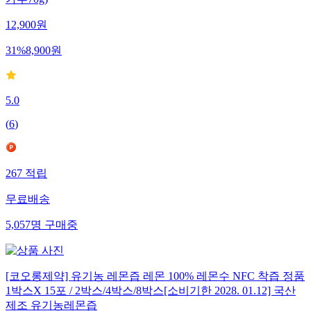
가루70g)
12,900
원
31
%
8,900
원
5.0
(
6
)
267
적립
무료배송
5,057
명
구매중
[코오롱제약] 유기농 레몬즙 레몬 100% 레몬수 NFC 착즙 정품
1박스X 15포 / 2박스/4박스/8박스[소비기한 2028. 01.12] 국산
제조 유기농레몬즙