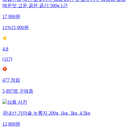
해썹인증 국산 고춧가루 강화 26년 햇 고추가루 김장용 보통
매운맛 고운 굵은 굵기 500g 1근
17,900
원
11
%
15,900
원
4.8
(
117
)
477
적립
5,897
명
구매중
국내산 가마솥 누룽지 200g, 1kg, 3kg, 4.5kg
12,800
원