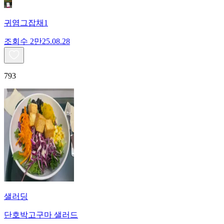
귀염그잡채1
조회수
2만
25.08.28
793
샐러딩
단호박고구마 샐러드