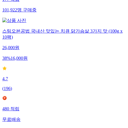
101,922
명
구매중
스팀오븐공법 국내산 맛있는 치큐 닭가슴살 3가지 맛 (100g x
10팩)
26,000
원
38
%
16,000
원
4.7
(
196
)
480
적립
무료배송