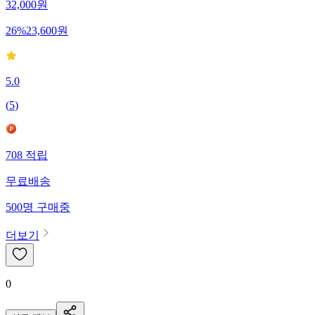
32,000
원
26
%
23,600
원
5.0
(
5
)
708
적립
무료배송
500
명
구매중
더보기
0