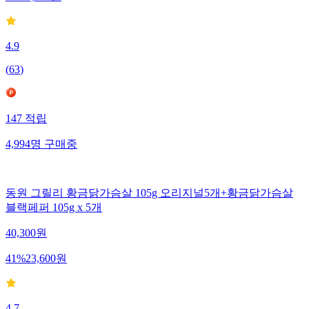
4.9
(
63
)
147
적립
4,994
명
구매중
동원 그릴리 황금닭가슴살 105g 오리지널5개+황금닭가슴살
블랙페퍼 105g x 5개
40,300
원
41
%
23,600
원