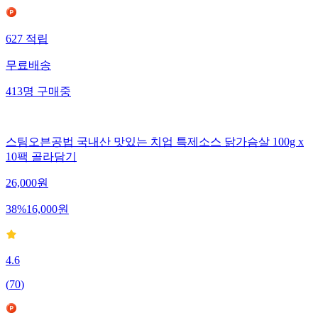
627
적립
무료배송
413
명
구매중
스팀오븐공법 국내산 맛있는 치업 특제소스 닭가슴살 100g x
10팩 골라담기
26,000
원
38
%
16,000
원
4.6
(
70
)