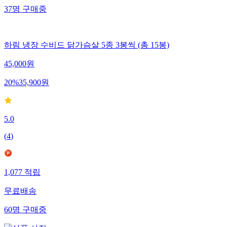
37
명
구매중
하림 냉장 수비드 닭가슴살 5종 3봉씩 (총 15봉)
45,000
원
20
%
35,900
원
5.0
(
4
)
1,077
적립
무료배송
60
명
구매중