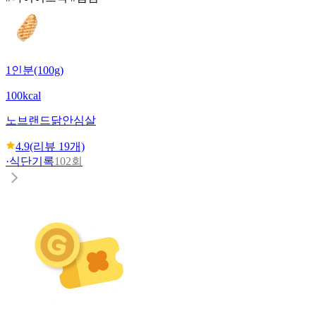
1인분(100g)
100kcal
노브랜드
닭안심살
4.9
(리뷰
19
개)
·
식단기록
102회