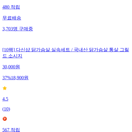
480
적립
무료배송
3,703
명
구매중
[10팩] 다신샵 닭가슴살 실속세트 / 국내산 닭가슴살 통살 그릴
드 소시지
30,000
원
37
%
18,900
원
4.5
(
10
)
567
적립