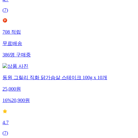
4.7
(
7
)
708
적립
무료배송
386
명
구매중
동원 그릴리 직화 닭가슴살 스테이크 100g x 10개
25,000
원
16
%
20,900
원
4.7
(
7
)