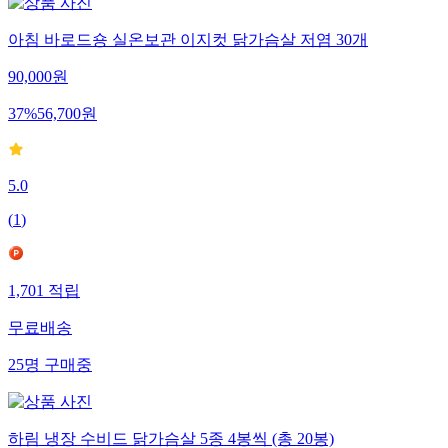
아침 바로드숑 실온보관 이지컷 닭가슴살 저염 30개
90,000
원
37
%
56,700
원
5.0
(
1
)
1,701
적립
무료배송
25
명
구매중
하림 냉장 수비드 닭가슴살 5종 4봉씩 (총 20봉)