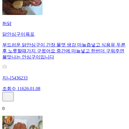
허닭
닭안심구이육포
부드러운 닭안심구이 간장 물엿 생강 마늘즙넣고 식용유 두른
후 노릇할때가지 구윘어요 중간에 마늘넣고 한번더 구워주면
불맛나는 안심구이입니다
지니5436233
조회수
116
26.01.08
0