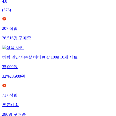
4.8
(
576
)
207
적립
28,516
명
구매중
하림 맛닭가슴살 바베큐맛 100g 10개 세트
35,000
원
32
%
23,900
원
717
적립
무료배송
286
명
구매중