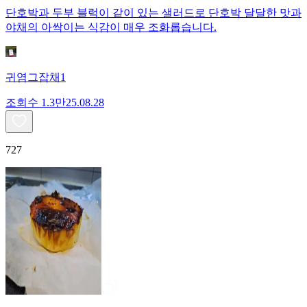
단호박과 두부 블럭이 같이 있는 샐러드로 단호박 달달한 맛과
야채의 아싹이는 식감이 매우 조화롭습니다.
귀염그잡채1
조회수
1.3만
25.08.28
727