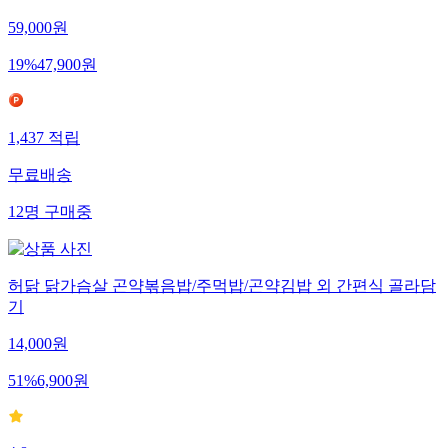
59,000
원
19
%
47,900
원
1,437
적립
무료배송
12
명
구매중
허닭 닭가슴살 곤약볶음밥/주먹밥/곤약김밥 외 간편식 골라담
기
14,000
원
51
%
6,900
원