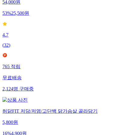
54,000
원
53
%
25,500
원
4.7
(
32
)
765
적립
무료배송
2,124
명
구매중
허닭FIT 저당/저염/고단백 닭가슴살 골라담기
5,800
원
16
%
4,900
원