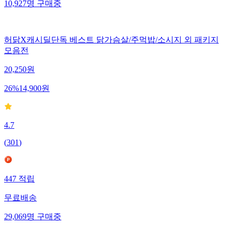
10,927
명
구매중
허닭X캐시딜단독 베스트 닭가슴살/주먹밥/소시지 외 패키지
모음전
20,250
원
26
%
14,900
원
4.7
(
301
)
447
적립
무료배송
29,069
명
구매중