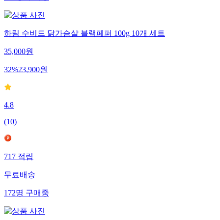
하림 수비드 닭가슴살 블랙페퍼 100g 10개 세트
35,000
원
32
%
23,900
원
4.8
(
10
)
717
적립
무료배송
172
명
구매중