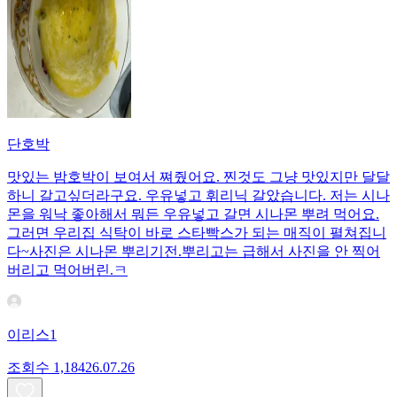
단호박
맛있는 밤호박이 보여서 쪄줬어요. 찐것도 그냥 맛있지만 달달
하니 갈고싶더라구요. 우유넣고 휘리닉 갈았습니다. 저는 시나
몬을 워낙 좋아해서 뭐든 우유넣고 갈면 시나몬 뿌려 먹어요.
그러면 우리집 식탁이 바로 스타빡스가 되는 매직이 펼쳐집니
다~사진은 시나몬 뿌리기전.뿌리고는 급해서 사진을 안 찍어
버리고 먹어버린.ㅋ
이리스1
조회수
1,184
26.07.26