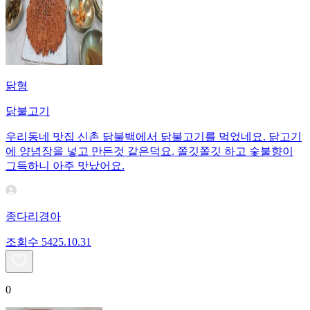
닭형
닭불고기
우리동네 맛집 신촌 닭불백에서 닭불고기를 먹었네요. 닭고기
에 양념장을 넣고 만든것 같은덕요. 쫄깃쫄깃 하고 숯불향이
그득하니 아주 맛났어요.
종다리경아
조회수
54
25.10.31
0