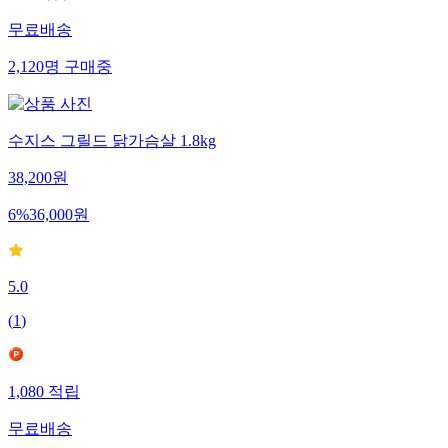
무료배송
2,120
명
구매중
수지스 그릴드 닭가슴살 1.8kg
38,200
원
6
%
36,000
원
5.0
(
1
)
1,080
적립
무료배송