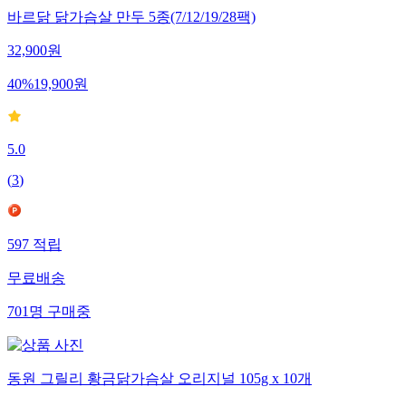
바르닭 닭가슴살 만두 5종(7/12/19/28팩)
32,900
원
40
%
19,900
원
5.0
(
3
)
597
적립
무료배송
701
명
구매중
동원 그릴리 황금닭가슴살 오리지널 105g x 10개