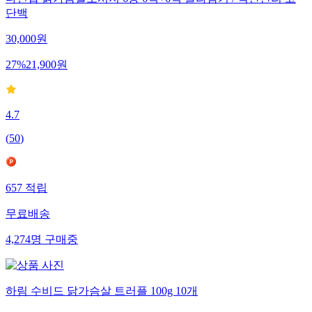
다신샵 닭가슴살소시지 6종 6팩+6팩 골라담기 / 식단관리 고
단백
30,000
원
27
%
21,900
원
4.7
(
50
)
657
적립
무료배송
4,274
명
구매중
하림 수비드 닭가슴살 트러플 100g 10개