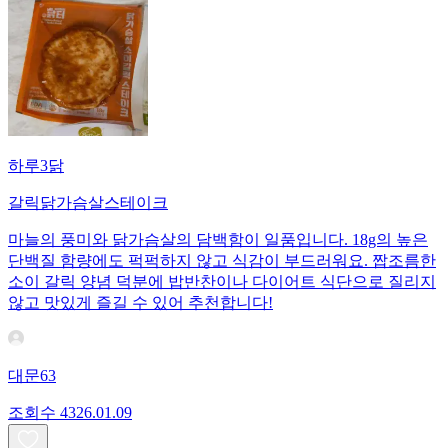
하루3닭
갈릭닭가슴살스테이크
마늘의 풍미와 닭가슴살의 담백함이 일품입니다. 18g의 높은
단백질 함량에도 퍽퍽하지 않고 식감이 부드러워요. 짭조름한
소이 갈릭 양념 덕분에 밥반찬이나 다이어트 식단으로 질리지
않고 맛있게 즐길 수 있어 추천합니다!
대문63
조회수
43
26.01.09