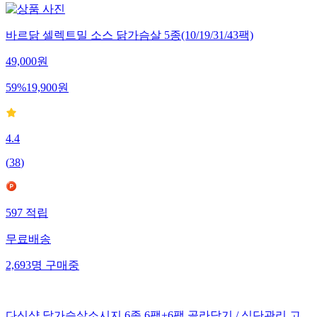
바르닭 셀렉트밀 소스 닭가슴살 5종(10/19/31/43팩)
49,000
원
59
%
19,900
원
4.4
(
38
)
597
적립
무료배송
2,693
명
구매중