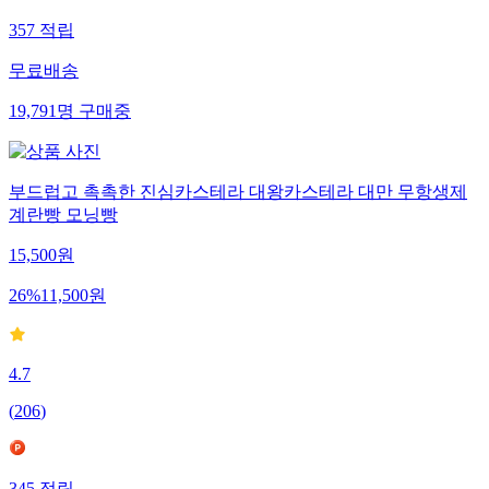
357
적립
무료배송
19,791
명
구매중
부드럽고 촉촉한 진심카스테라 대왕카스테라 대만 무항생제
계란빵 모닝빵
15,500
원
26
%
11,500
원
4.7
(
206
)