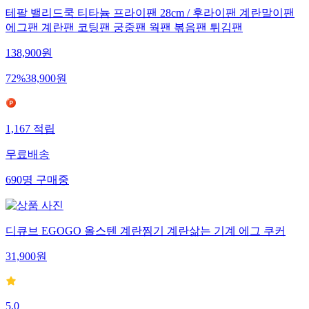
테팔 밸리드쿡 티타늄 프라이팬 28cm / 후라이팬 계란말이팬
에그팬 계란팬 코팅팬 궁중팬 웍팬 볶음팬 튀김팬
138,900
원
72
%
38,900
원
1,167
적립
무료배송
690
명
구매중
디큐브 EGOGO 올스텐 계란찜기 계란삶는 기계 에그 쿠커
31,900
원
5.0