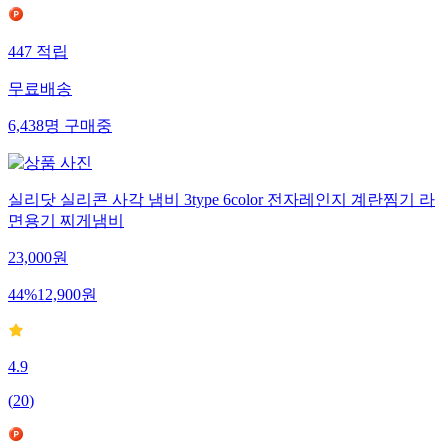
447
적립
무료배송
6,438
명
구매중
실리닷 실리콘 사각 냄비 3type 6color 전자레인지 계란찜기 라
면용기 찌게냄비
23,000
원
44
%
12,900
원
4.9
(
20
)