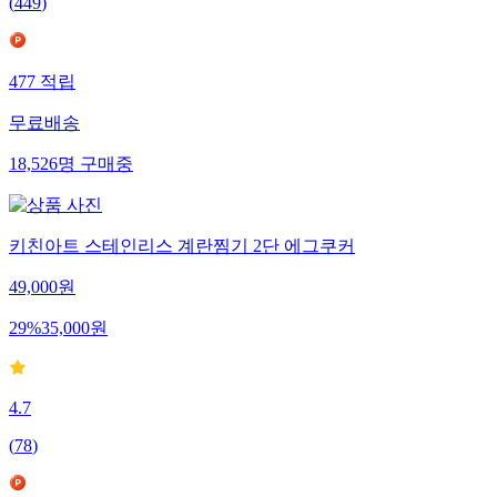
(
449
)
477
적립
무료배송
18,526
명
구매중
키친아트 스테인리스 계란찜기 2단 에그쿠커
49,000
원
29
%
35,000
원
4.7
(
78
)