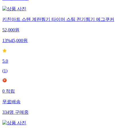
키친아트 스텐 계란찜기 타이머 스팀 전기찜기 에그쿠커
52,000
원
13
%
45,000
원
5.0
(
1
)
0
적립
무료배송
334
명
구매중