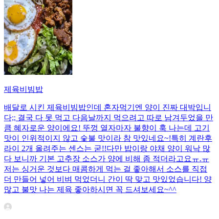
제육비빔밥
배달로 시킨 제육비빔밥인데 혼자먹기엔 양이 진짜 대박입니
다;; 결국 다 못 먹고 다음날까지 먹으려고 따로 남겨두었을 만
큼 혜자로운 양이에요! 뚜껑 열자마자 불향이 훅 나는데 고기
맛이 인위적이지 않고 숯불 맛이라 참 맛있네요~!특히 계란후
라이 2개 올려주는 센스는 굳!! ​다만 밥이랑 야채 양이 워낙 많
다 보니까 기본 고추장 소스가 양에 비해 좀 적더라고요ㅠ.ㅠ
저는 싱거운 것보다 매콤하게 먹는 걸 좋아해서 소스를 직접
더 만들어 넣어 비벼 먹었더니 간이 딱 맞고 맛있었습니다! 양
많고 불맛 나는 제육 좋아하시면 꼭 드셔보세요~^^