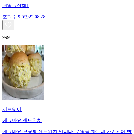
귀염그잡채1
조회수
9.5만
25.08.28
999+
서브웨이
에그마요 샌드위치
에그마요 모닝빵 샌드위치 입니다. 수영을 하는데 가기전에 밥