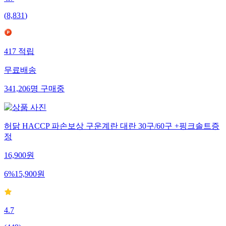
(
8,831
)
417
적립
무료배송
341,206
명
구매중
허닭 HACCP 파손보상 구운계란 대란 30구/60구 +핑크솔트증
정
16,900
원
6
%
15,900
원
4.7