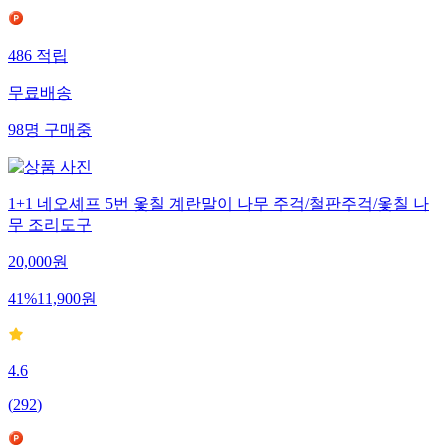
486
적립
무료배송
98
명
구매중
1+1 네오셰프 5번 옻칠 계란말이 나무 주걱/철판주걱/옻칠 나
무 조리도구
20,000
원
41
%
11,900
원
4.6
(
292
)