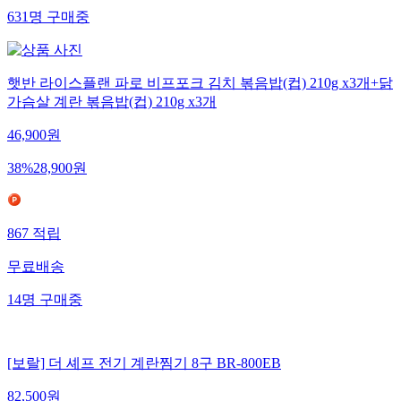
631
명
구매중
햇반 라이스플랜 파로 비프포크 김치 볶음밥(컵) 210g x3개+닭
가슴살 계란 볶음밥(컵) 210g x3개
46,900
원
38
%
28,900
원
867
적립
무료배송
14
명
구매중
[보랄] 더 셰프 전기 계란찜기 8구 BR-800EB
82,500
원