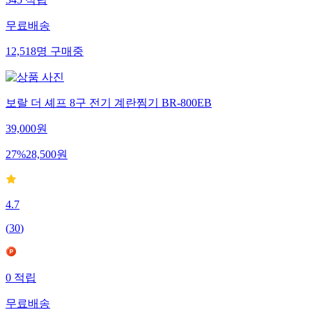
345
적립
무료배송
12,518
명
구매중
보랄 더 셰프 8구 전기 계란찜기 BR-800EB
39,000
원
27
%
28,500
원
4.7
(
30
)
0
적립
무료배송