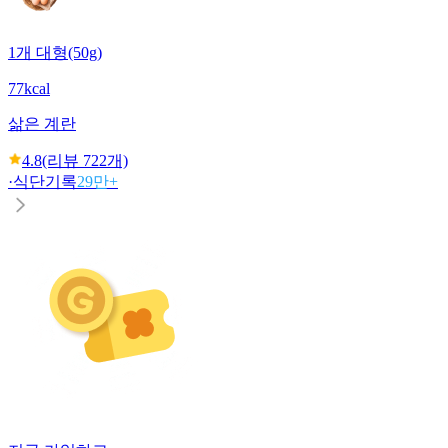
1개 대형(50g)
77kcal
삶은 계란
4.8
(리뷰
722
개)
·
식단기록
29만+