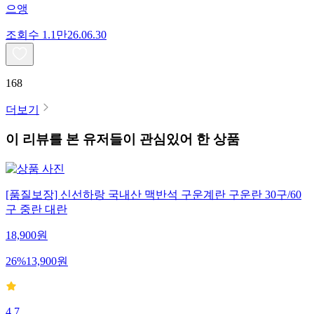
으앵
조회수
1.1만
26.06.30
168
더보기
이 리뷰를 본 유저들이 관심있어 한 상품
[품질보장] 신선하랑 국내산 맥반석 구운계란 구운란 30구/60
구 중란 대란
18,900
원
26
%
13,900
원
4.7