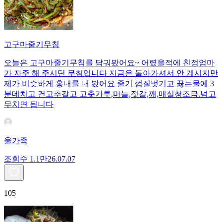
고구마줄기무침
오늘은 고구마줄기무침를 담궈봤어요~ 어렸을적에 친정엄마
가 자주 해 주시던 무침입니다 지금은 돌아가셔서 안 계시지만
제가 비슷하게 훙내를 내 봤어요 줄기 껍질벗기고 끓는물에 3
분데치고 건고추갈고 고춧가루,마늘,젓갈,깨,매실청조금.넘고
무치면 됩니다
울가족
조회수
1.1만
26.07.07
105