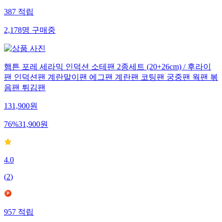
387
적립
2,178
명
구매중
햄튼 포레 세라믹 인덕션 소테팬 2종세트 (20+26cm) / 후라이
팬 인덕션팬 계란말이팬 에그팬 계란팬 코팅팬 궁중팬 웍팬 볶
음팬 튀김팬
131,900
원
76
%
31,900
원
4.0
(
2
)
957
적립