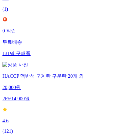
(
1
)
0
적립
무료배송
131
명
구매중
HACCP 맥반석 군계란 구운란 20개 외
20,000
원
26
%
14,900
원
4.6
(
121
)