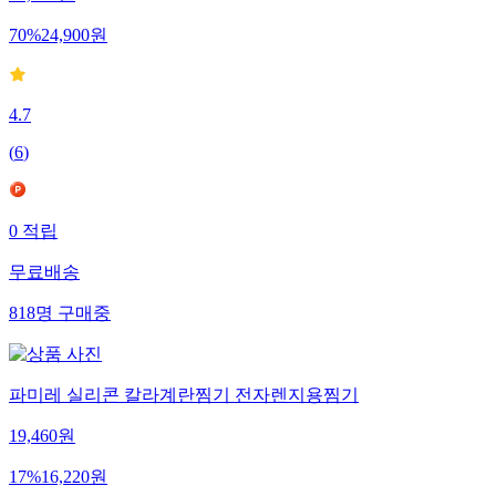
70
%
24,900
원
4.7
(
6
)
0
적립
무료배송
818
명
구매중
파미레 실리콘 칼라계란찜기 전자렌지용찜기
19,460
원
17
%
16,220
원