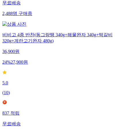
무료배송
2,488
명
구매중
비비고 4종 반찬(동그랑땡 340g+해물완자 340g+떡갈비
320g+계란고기완자 480g)
36,900
원
24
%
27,900
원
5.0
(
10
)
837
적립
무료배송