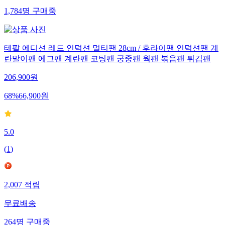
1,784
명
구매중
테팔 에디션 레드 인덕션 멀티팬 28cm / 후라이팬 인덕션팬 계
란말이팬 에그팬 계란팬 코팅팬 궁중팬 웍팬 볶음팬 튀김팬
206,900
원
68
%
66,900
원
5.0
(
1
)
2,007
적립
무료배송
264
명
구매중