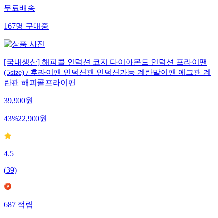
무료배송
167
명
구매중
[국내생산] 해피콜 인덕션 코지 다이아몬드 인덕션 프라이팬
(5size) / 후라이팬 인덕션팬 인덕션가능 계란말이팬 에그팬 계
란팬 해피콜프라이팬
39,900
원
43
%
22,900
원
4.5
(
39
)
687
적립