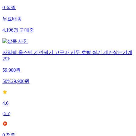
0
적립
무료배송
4,196
명
구매중
자일렉 올스텐 계란찜기 고구마 만두 호빵 찜기 계란삶는기계
2단
59,900
원
50
%
29,900
원
4.6
(
55
)
0
적립