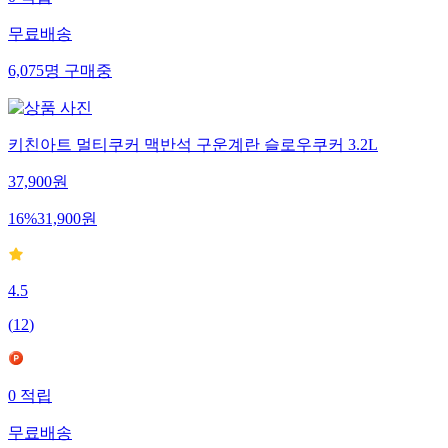
무료배송
6,075
명
구매중
키친아트 멀티쿠커 맥반석 구운계란 슬로우쿠커 3.2L
37,900
원
16
%
31,900
원
4.5
(
12
)
0
적립
무료배송