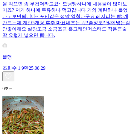
을 먹으면 좀 무겁더라고요~ 모닝빵하나에 내용물이 많아보
이죠? 저거 하나에 두유하나 먹고갑니다 거의 계란하나 들었
다고보면됩니다~ 포만감은 정말 엄청나구요 레시피는 빵5개
만드는데 계란5개랑 후추 마요네즈는 2큰술정도? 많이넣는걸
안좋아해요 설탕조금 소금조금 홀그레인머스터드 작은큰술
딱 요렇게 넣으면 됩니다.
똘맹
조회수
1.9만
25.08.29
999+