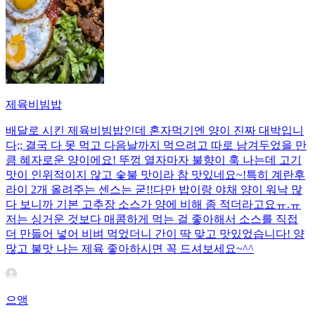
제육비빔밥
배달로 시킨 제육비빔밥인데 혼자먹기엔 양이 진짜 대박입니
다;; 결국 다 못 먹고 다음날까지 먹으려고 따로 남겨두었을 만
큼 혜자로운 양이에요! 뚜껑 열자마자 불향이 훅 나는데 고기
맛이 인위적이지 않고 숯불 맛이라 참 맛있네요~!특히 계란후
라이 2개 올려주는 센스는 굳!! ​다만 밥이랑 야채 양이 워낙 많
다 보니까 기본 고추장 소스가 양에 비해 좀 적더라고요ㅠ.ㅠ
저는 싱거운 것보다 매콤하게 먹는 걸 좋아해서 소스를 직접
더 만들어 넣어 비벼 먹었더니 간이 딱 맞고 맛있었습니다! 양
많고 불맛 나는 제육 좋아하시면 꼭 드셔보세요~^^
으앵