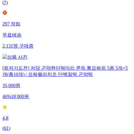
(
7
)
297
적립
무료배송
2,131
명
구매중
[최저가도전] 저당 곤약현미떡마리 쫀득 통모짜외 5종 5개+5
개(총10개) / 모짜렐라치즈 단백질떡 곤약떡
35,000
원
46
%
18,900
원
4.8
(
61
)