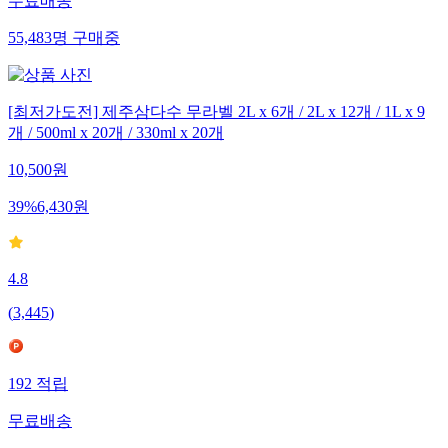
무료배송
55,483
명
구매중
[최저가도전] 제주삼다수 무라벨 2L x 6개 / 2L x 12개 / 1L x 9
개 / 500ml x 20개 / 330ml x 20개
10,500
원
39
%
6,430
원
4.8
(
3,445
)
192
적립
무료배송