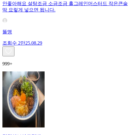
안좋아해요 설탕조금 소금조금 홀그레인머스터드 작은큰술
딱 요렇게 넣으면 됩니다.
똘맹
조회수
2만
25.08.29
999+