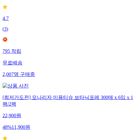
4.7
(
3
)
795
적립
무료배송
2,007
명
구매중
[최저가도전] 모나리자 미용티슈 보타닉포레 300매 x 6입 x 1
팩/2팩
22,900
원
48
%
11,900
원