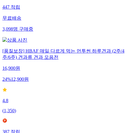
447
적립
무료배송
3,098
명
구매중
[품질보장] HBAF 매일 다르게 먹는 먼투썬 하루견과 (2주/4
주/6주) 견과류 견과 모음전
16,900
원
24
%
12,900
원
4.8
(
1,350
)