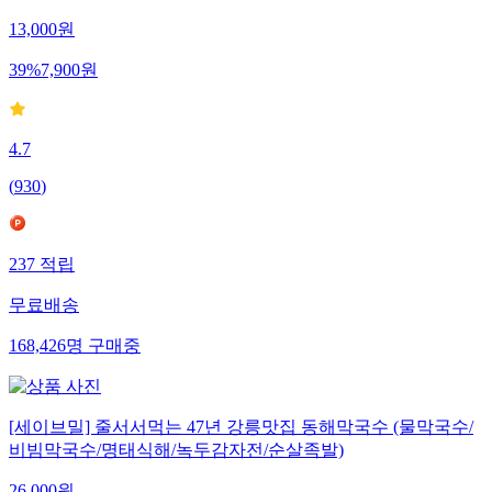
13,000
원
39
%
7,900
원
4.7
(
930
)
237
적립
무료배송
168,426
명
구매중
[세이브밀] 줄서서먹는 47년 강릉맛집 동해막국수 (물막국수/
비빔막국수/명태식해/녹두감자전/순살족발)