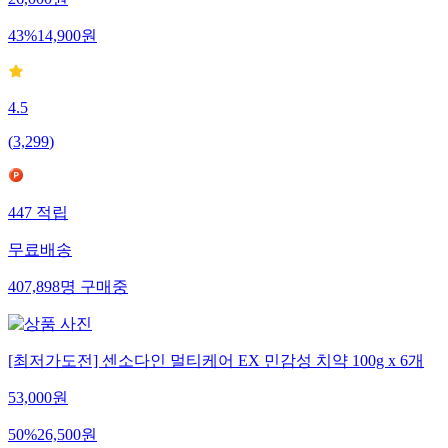
26,000
원
43
%
14,900
원
4.5
(
3,299
)
447
적립
무료배송
407,898
명
구매중
[최저가도전] 센소다인 멀티케어 EX 민감성 치약 100g x 6개
53,000
원
50
%
26,500
원