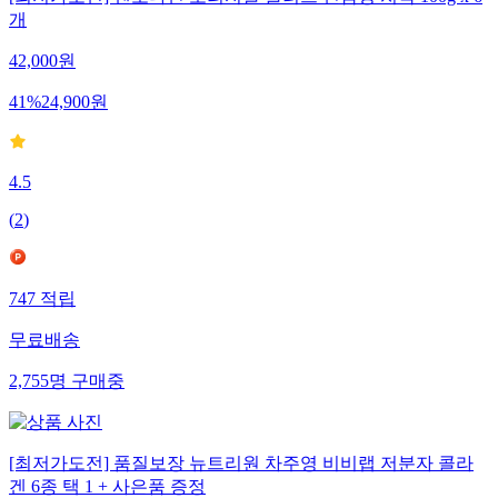
[최저가도전] 센소다인 오리지날 플러스 민감성 치약 100g x 6
개
42,000
원
41
%
24,900
원
4.5
(
2
)
747
적립
무료배송
2,755
명
구매중
[최저가도전] 품질보장 뉴트리원 차주영 비비랩 저분자 콜라
겐 6종 택 1 + 사은품 증정