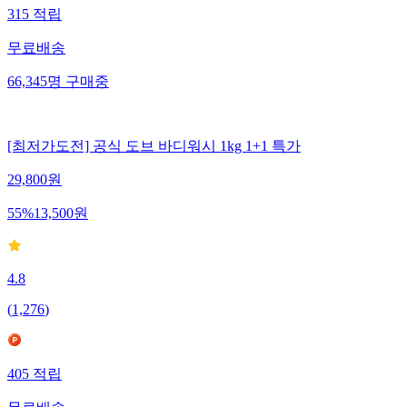
315
적립
무료배송
66,345
명
구매중
[최저가도전] 공식 도브 바디워시 1kg 1+1 특가
29,800
원
55
%
13,500
원
4.8
(
1,276
)
405
적립