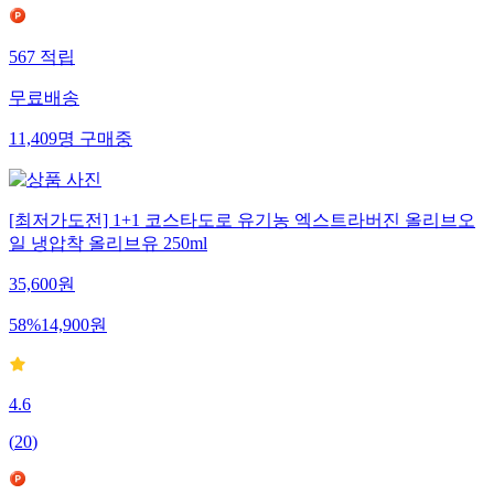
567
적립
무료배송
11,409
명
구매중
[최저가도전] 1+1 코스타도로 유기농 엑스트라버진 올리브오
일 냉압착 올리브유 250ml
35,600
원
58
%
14,900
원
4.6
(
20
)