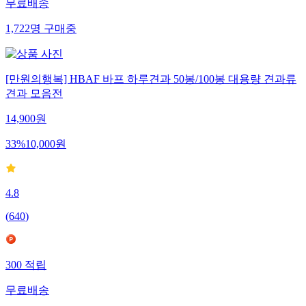
무료배송
1,722
명
구매중
[만원의행복] HBAF 바프 하루견과 50봉/100봉 대용량 견과류
견과 모음전
14,900
원
33
%
10,000
원
4.8
(
640
)
300
적립
무료배송