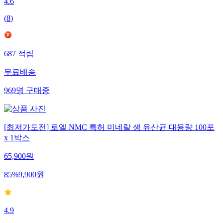
4.6
(
8
)
687
적립
무료배송
969
명
구매중
[최저가도전] 로엘 NMC 특허 미네랄 생 유산균 대용량 100포
x 1박스
65,900
원
85
%
9,900
원
4.9