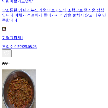
명란아보카도덮밥
짭조름한 명란과 부드러운 아보카도의 조합으로 즐거운 점심
입니다 야채가 적절하게 들어가서 식감을 놓치지 않고 매우 만
족합니다.
귀염그잡채1
조회수
9.5만
25.08.28
999+