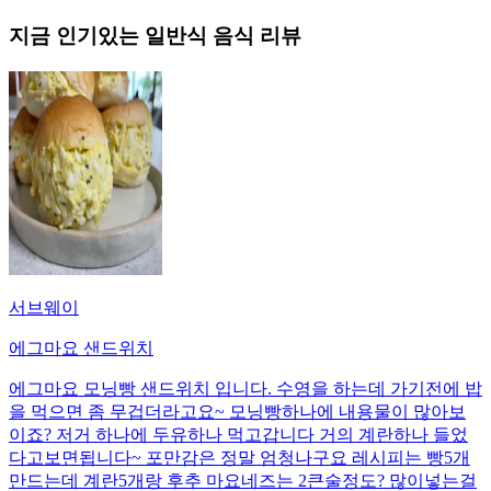
지금 인기있는
일반식
음식 리뷰
서브웨이
에그마요 샌드위치
에그마요 모닝빵 샌드위치 입니다. 수영을 하는데 가기전에 밥
을 먹으면 좀 무겁더라고요~ 모닝빵하나에 내용물이 많아보
이죠? 저거 하나에 두유하나 먹고갑니다 거의 계란하나 들었
다고보면됩니다~ 포만감은 정말 엄청나구요 레시피는 빵5개
만드는데 계란5개랑 후추 마요네즈는 2큰술정도? 많이넣는걸