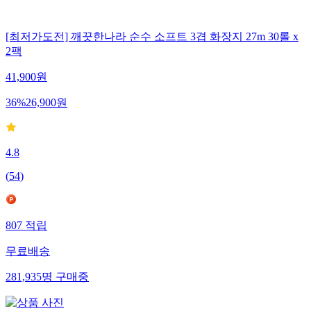
[최저가도전] 깨끗한나라 순수 소프트 3겹 화장지 27m 30롤 x
2팩
41,900
원
36
%
26,900
원
4.8
(
54
)
807
적립
무료배송
281,935
명
구매중