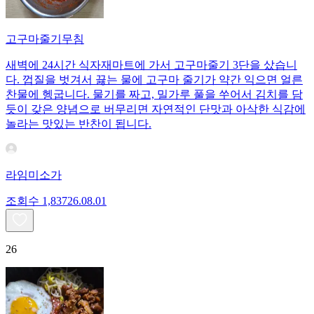
고구마줄기무침
새벽에 24시간 식자재마트에 가서 고구마줄기 3단을 샀습니
다. 껍질을 벗겨서 끓는 물에 고구마 줄기가 약간 익으면 얼른
찬물에 헹굽니다. 물기를 짜고, 밀가루 풀을 쑤어서 김치를 담
듯이 갖은 양념으로 버무리면 자연적인 단맛과 아삭한 식감에
놀라는 맛있는 반찬이 됩니다.
라임미소가
조회수
1,837
26.08.01
26