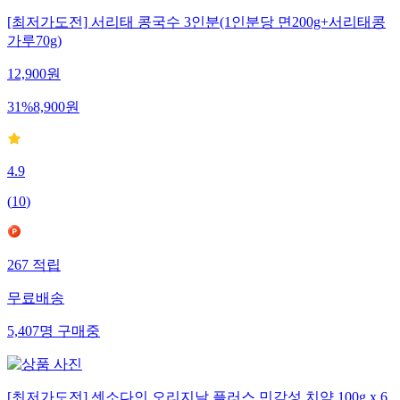
[최저가도전] 서리태 콩국수 3인분(1인분당 면200g+서리태콩
가루70g)
12,900
원
31
%
8,900
원
4.9
(
10
)
267
적립
무료배송
5,407
명
구매중