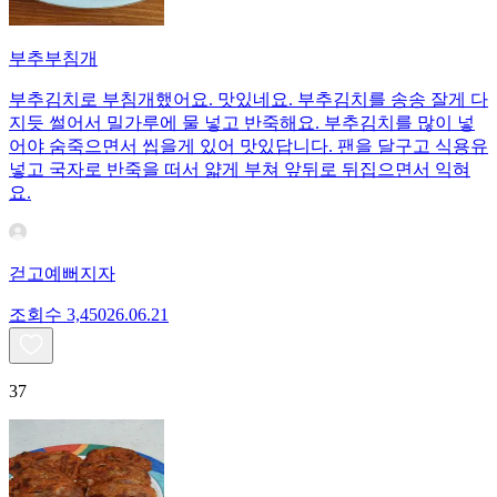
부추부침개
부추김치로 부침개했어요. 맛있네요. 부추김치를 송송 잘게 다
지듯 썰어서 밀가루에 물 넣고 반죽해요. 부추김치를 많이 넣
어야 숨죽으면서 씹을게 있어 맛있답니다. 팬을 달구고 식용유
넣고 국자로 반죽을 떠서 얇게 부쳐 앞뒤로 뒤집으면서 익혀
요.
걷고예뻐지자
조회수
3,450
26.06.21
37