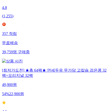
4.8
(
1,255
)
357
적립
무료배송
39,759
명
구매중
[최저가도전] ★총 64팩★ 연세두유 무가당 고칼슘 검은콩 32
팩+오리지널 32팩
49,900
원
54
%
22,900
원