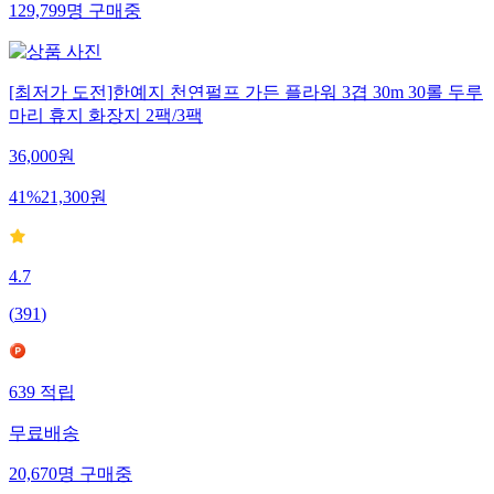
129,799
명
구매중
[최저가 도전]한예지 천연펄프 가든 플라워 3겹 30m 30롤 두루
마리 휴지 화장지 2팩/3팩
36,000
원
41
%
21,300
원
4.7
(
391
)
639
적립
무료배송
20,670
명
구매중