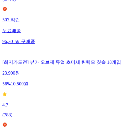
507
적립
무료배송
96,301
명
구매중
[최저가도전] 뷰카 오브제 듀얼 초미세 탄력모 칫솔 18개입
23,900
원
56
%
10,500
원
4.7
(
788
)