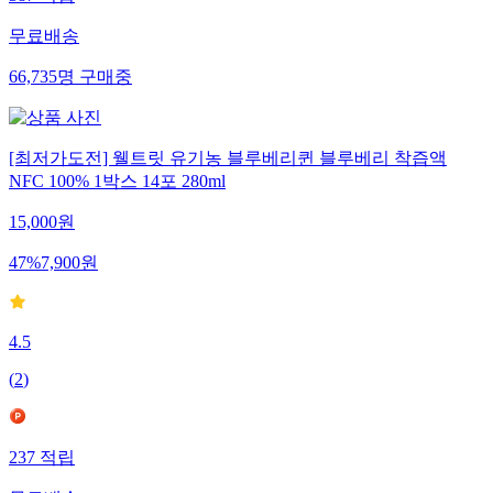
387
적립
무료배송
66,735
명
구매중
[최저가도전] 웰트릿 유기농 블루베리퀸 블루베리 착즙액
NFC 100% 1박스 14포 280ml
15,000
원
47
%
7,900
원
4.5
(
2
)
237
적립