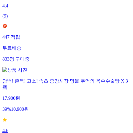
4.4
(
9
)
447
적립
무료배송
833
명
구매중
담백! 쫀득! 고소! 속초 중앙시장 명물 추억의 옥수수술빵 X 3
팩
17,900
원
39
%
10,900
원