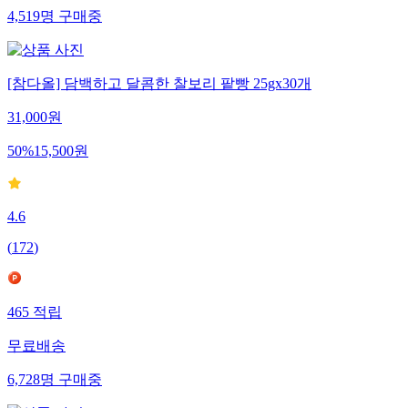
4,519
명
구매중
[참다올] 담백하고 달콤한 찰보리 팥빵 25gx30개
31,000
원
50
%
15,500
원
4.6
(
172
)
465
적립
무료배송
6,728
명
구매중