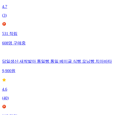
4.7
(
3
)
531
적립
608
명
구매중
당일생산 새싹발아 통밀빵 통밀 베이글 식빵 모닝빵 치아바타
9,900
원
4.6
(
40
)