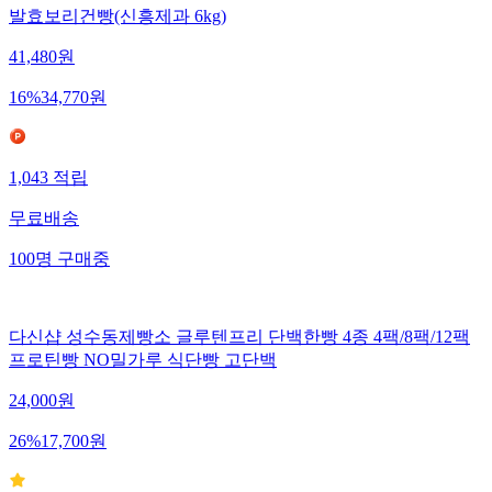
발효보리건빵(신흥제과 6kg)
41,480
원
16
%
34,770
원
1,043
적립
무료배송
100
명
구매중
다신샵 성수동제빵소 글루텐프리 단백한빵 4종 4팩/8팩/12팩
프로틴빵 NO밀가루 식단빵 고단백
24,000
원
26
%
17,700
원