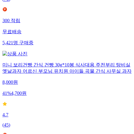
(
74
)
300
적립
무료배송
5,421
명
구매중
미니 보리건빵 간식 건빵 30g*10봉 식사대용 주전부리 탕비실
옛날과자 어르신 부모님 유치원 아이들 곡물 간식 사무실 과자
8,000
원
41
%
4,700
원
4.7
(
45
)