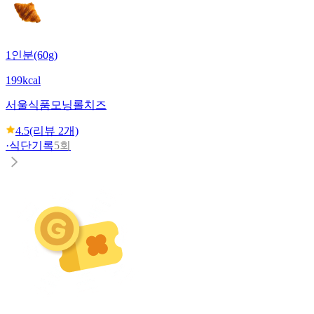
1인분(60g)
199kcal
서울식품
모닝롤치즈
4.5
(리뷰
2
개)
·
식단기록
5회