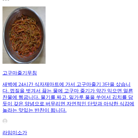
고구마줄기무침
새벽에 24시간 식자재마트에 가서 고구마줄기 3단을 샀습니
다. 껍질을 벗겨서 끓는 물에 고구마 줄기가 약간 익으면 얼른
찬물에 헹굽니다. 물기를 짜고, 밀가루 풀을 쑤어서 김치를 담
듯이 갖은 양념으로 버무리면 자연적인 단맛과 아삭한 식감에
놀라는 맛있는 반찬이 됩니다.
라임미소가