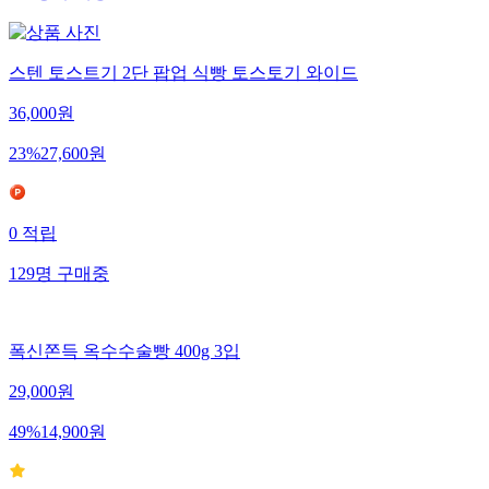
916
명
구매중
스텐 토스트기 2단 팝업 식빵 토스토기 와이드
36,000
원
23
%
27,600
원
0
적립
129
명
구매중
폭신쫀득 옥수수술빵 400g 3입
29,000
원
49
%
14,900
원