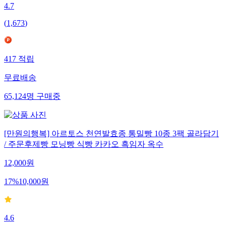
4.7
(
1,673
)
417
적립
무료배송
65,124
명
구매중
[만원의행복] 아르토스 천연발효종 통밀빵 10종 3팩 골라담기
/ 주문후제빵 모닝빵 식빵 카카오 흑임자 옥수
12,000
원
17
%
10,000
원
4.6