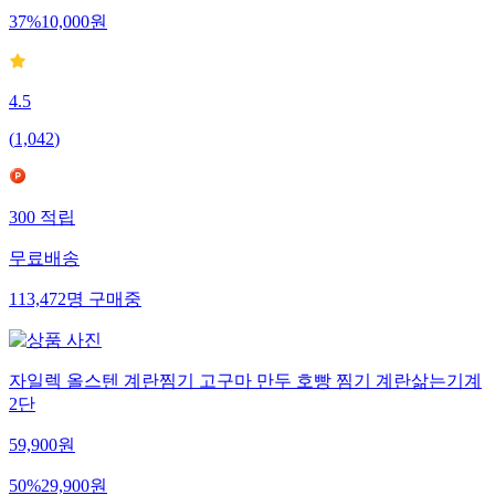
37
%
10,000
원
4.5
(
1,042
)
300
적립
무료배송
113,472
명
구매중
자일렉 올스텐 계란찜기 고구마 만두 호빵 찜기 계란삶는기계
2단
59,900
원
50
%
29,900
원