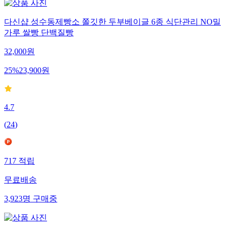
다신샵 성수동제빵소 쫄깃한 두부베이글 6종 식단관리 NO밀
가루 쌀빵 단백질빵
32,000
원
25
%
23,900
원
4.7
(
24
)
717
적립
무료배송
3,923
명
구매중