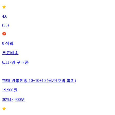
4.6
(
55
)
0
적립
무료배송
6,117
명
구매중
할매 안흥찐빵 10+10+10 (쌀,단호박,흑미)
19,900
원
30
%
13,900
원