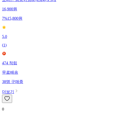
오리온 참붕어빵8P(232g) x 3개
16,900
원
7
%
15,800
원
5.0
(
1
)
474
적립
무료배송
38
명
구매중
더보기
0