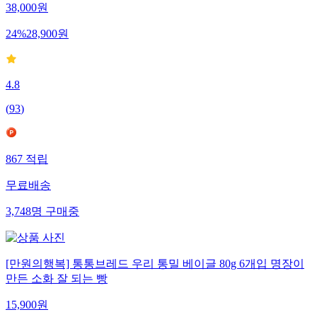
38,000
원
24
%
28,900
원
4.8
(
93
)
867
적립
무료배송
3,748
명
구매중
[만원의행복] 통통브레드 우리 통밀 베이글 80g 6개입 명장이
만든 소화 잘 되는 빵
15,900
원