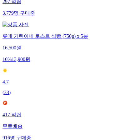
297
적립
3,779
명
구매중
롯데 기린이네 토스트 식빵 (750g) x 5봉
16,500
원
16
%
13,900
원
4.7
(
33
)
417
적립
무료배송