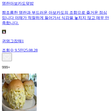
명란아보카도덮밥
짭조름한 명란과 부드러운 아보카도의 조합으로 즐거운 점심
입니다 야채가 적절하게 들어가서 식감을 놓치지 않고 매우 만
족합니다.
귀염그잡채1
조회수
9.5만
25.08.28
999+