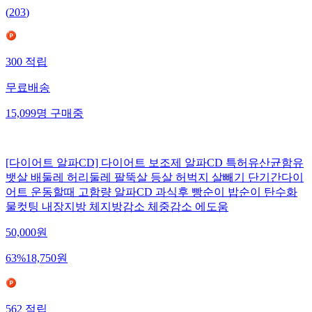
(
203
)
300
적립
무료배송
15,099
명
구매중
[다이어트 알파CD] 다이어트 보조제 알파CD 특허유산균함유
뱃살 배둘레 허리둘레 팔뚝살 등살 허벅지 살빼기 단기간다이
어트 운동할때 고함량 알파CD 과식후 빵순이 밥순이 탄수화
물컷팅 내장지방 체지방감소 체중감소 에도움
50,000
원
63
%
18,750
원
562
적립