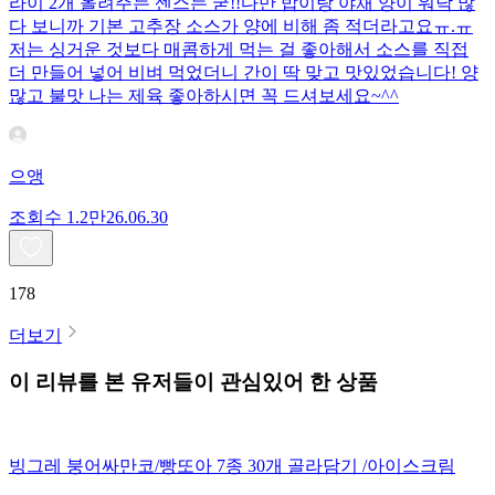
라이 2개 올려주는 센스는 굳!! ​다만 밥이랑 야채 양이 워낙 많
다 보니까 기본 고추장 소스가 양에 비해 좀 적더라고요ㅠ.ㅠ
저는 싱거운 것보다 매콤하게 먹는 걸 좋아해서 소스를 직접
더 만들어 넣어 비벼 먹었더니 간이 딱 맞고 맛있었습니다! 양
많고 불맛 나는 제육 좋아하시면 꼭 드셔보세요~^^
으앵
조회수
1.2만
26.06.30
178
더보기
이 리뷰를 본 유저들이 관심있어 한 상품
빙그레 붕어싸만코/빵또아 7종 30개 골라담기 /아이스크림