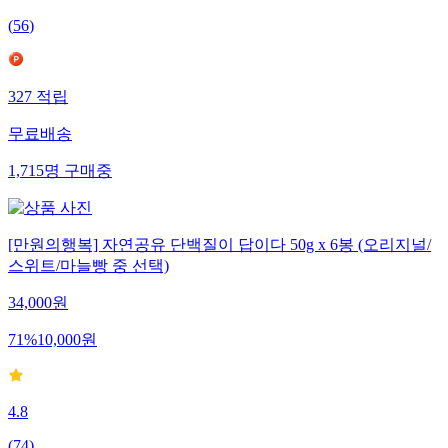
4.6
(
56
)
327
적립
무료배송
1,715
명
구매중
[만원의행복] 자연공유 단백질이 답이다 50g x 6봉 (오리지널/
스위트/마늘빵 중 선택)
34,000
원
71
%
10,000
원
4.8