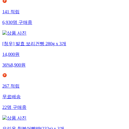
141
적립
6,930
명
구매중
[청우] 발효 보리건빵 280g x 3개
14,000
원
36
%
8,900
원
267
적립
무료배송
22
명
구매중