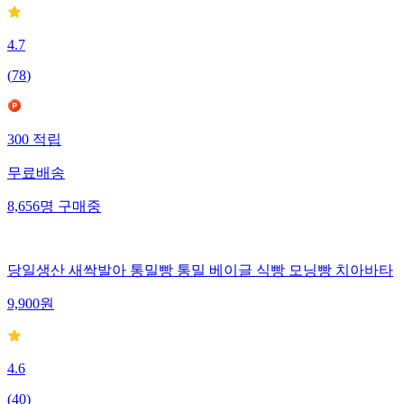
4.7
(
78
)
300
적립
무료배송
8,656
명
구매중
당일생산 새싹발아 통밀빵 통밀 베이글 식빵 모닝빵 치아바타
9,900
원
4.6
(
40
)