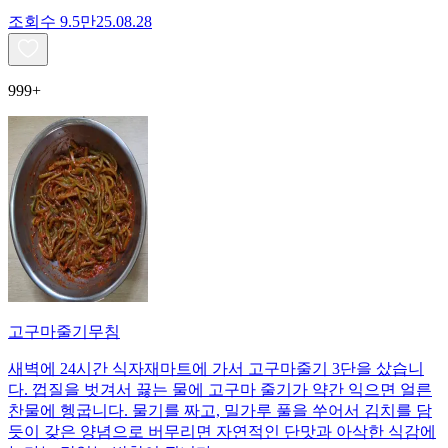
조회수
9.5만
25.08.28
999+
고구마줄기무침
새벽에 24시간 식자재마트에 가서 고구마줄기 3단을 샀습니
다. 껍질을 벗겨서 끓는 물에 고구마 줄기가 약간 익으면 얼른
찬물에 헹굽니다. 물기를 짜고, 밀가루 풀을 쑤어서 김치를 담
듯이 갖은 양념으로 버무리면 자연적인 단맛과 아삭한 식감에