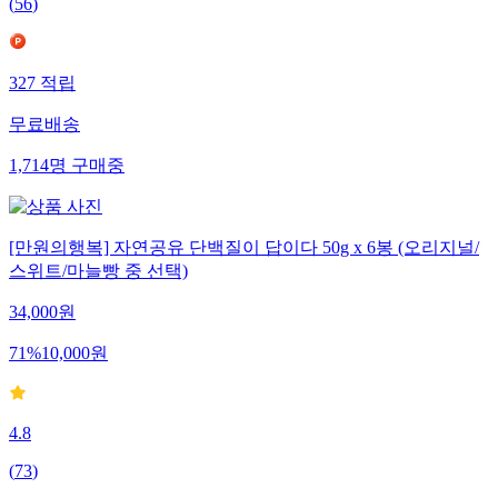
(
56
)
327
적립
무료배송
1,714
명
구매중
[만원의행복] 자연공유 단백질이 답이다 50g x 6봉 (오리지널/
스위트/마늘빵 중 선택)
34,000
원
71
%
10,000
원
4.8
(
73
)