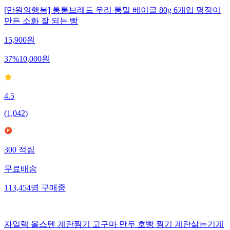
[만원의행복] 통통브레드 우리 통밀 베이글 80g 6개입 명장이
만든 소화 잘 되는 빵
15,900
원
37
%
10,000
원
4.5
(
1,042
)
300
적립
무료배송
113,454
명
구매중
자일렉 올스텐 계란찜기 고구마 만두 호빵 찜기 계란삶는기계