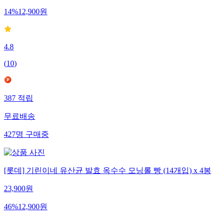
14
%
12,900
원
4.8
(
10
)
387
적립
무료배송
427
명
구매중
[롯데] 기린이네 유산균 발효 옥수수 모닝롤 빵 (14개입) x 4봉
23,900
원
46
%
12,900
원