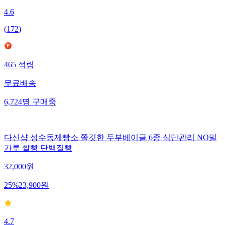
4.6
(
172
)
465
적립
무료배송
6,724
명
구매중
다신샵 성수동제빵소 쫄깃한 두부베이글 6종 식단관리 NO밀
가루 쌀빵 단백질빵
32,000
원
25
%
23,900
원
4.7