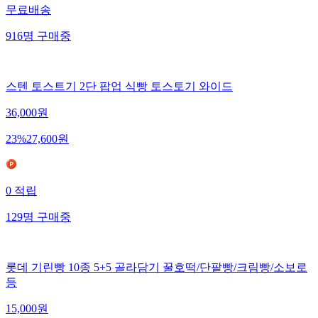
무료배송
916
명
구매중
스텐 토스트기 2단 팝업 식빵 토스토기 와이드
36,000
원
23
%
27,600
원
0
적립
129
명
구매중
롯데 기린빵 10종 5+5 골라담기 꿀호떡/단팥빵/크림빵/소보로
등
15,000
원