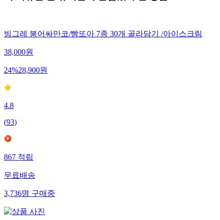
빙그레 붕어싸만코/빵또아 7종 30개 골라담기 /아이스크림
38,000
원
24
%
28,900
원
4.8
(
93
)
867
적립
무료배송
3,736
명
구매중