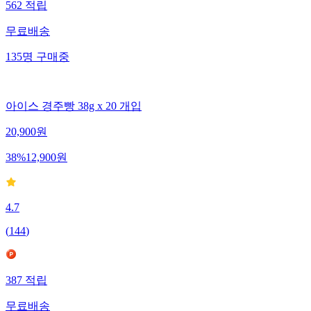
562
적립
무료배송
135
명
구매중
아이스 경주빵 38g x 20 개입
20,900
원
38
%
12,900
원
4.7
(
144
)
387
적립
무료배송