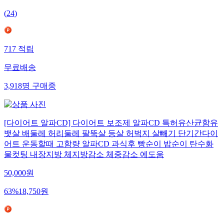
(
24
)
717
적립
무료배송
3,918
명
구매중
[다이어트 알파CD] 다이어트 보조제 알파CD 특허유산균함유
뱃살 배둘레 허리둘레 팔뚝살 등살 허벅지 살빼기 단기간다이
어트 운동할때 고함량 알파CD 과식후 빵순이 밥순이 탄수화
물컷팅 내장지방 체지방감소 체중감소 에도움
50,000
원
63
%
18,750
원