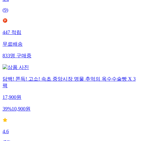
4.4
(
9
)
447
적립
무료배송
833
명
구매중
담백! 쫀득! 고소! 속초 중앙시장 명물 추억의 옥수수술빵 X 3
팩
17,900
원
39
%
10,900
원
4.6