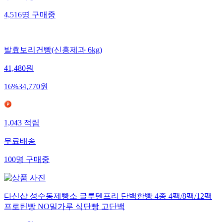
4,516
명
구매중
발효보리건빵(신흥제과 6kg)
41,480
원
16
%
34,770
원
1,043
적립
무료배송
100
명
구매중
다신샵 성수동제빵소 글루텐프리 단백한빵 4종 4팩/8팩/12팩
프로틴빵 NO밀가루 식단빵 고단백