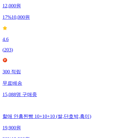
12,000
원
17
%
10,000
원
4.6
(
203
)
300
적립
무료배송
15,088
명
구매중
할매 안흥찐빵 10+10+10 (쌀,단호박,흑미)
19,900
원