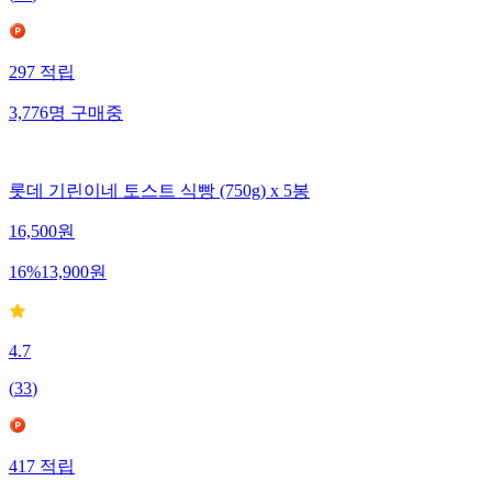
297
적립
3,776
명
구매중
롯데 기린이네 토스트 식빵 (750g) x 5봉
16,500
원
16
%
13,900
원
4.7
(
33
)
417
적립