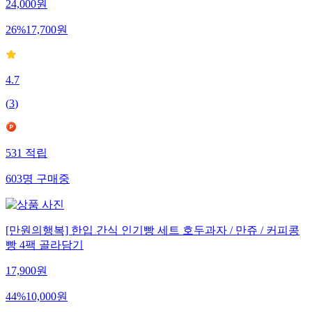
24,000
원
26
%
17,700
원
4.7
(
3
)
531
적립
603
명
구매중
[만원의행복] 한입 간식 인기빵 세트 호두과자 / 만쥬 / 커피콩
빵 4팩 골라담기
17,900
원
44
%
10,000
원