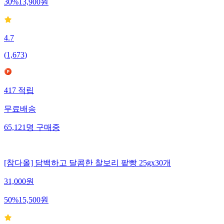
30
%
13,900
원
4.7
(
1,673
)
417
적립
무료배송
65,121
명
구매중
[참다올] 담백하고 달콤한 찰보리 팥빵 25gx30개
31,000
원
50
%
15,500
원