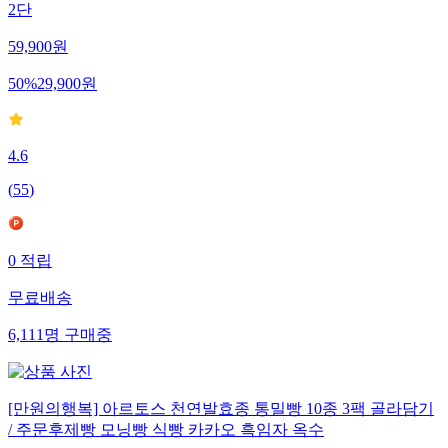
2단
59,900
원
50
%
29,900
원
4.6
(
55
)
0
적립
무료배송
6,111
명
구매중
[만원의행복] 아르토스 천연발효종 통밀빵 10종 3팩 골라담기
/ 주문후제빵 모닝빵 식빵 카카오 흑임자 옥수