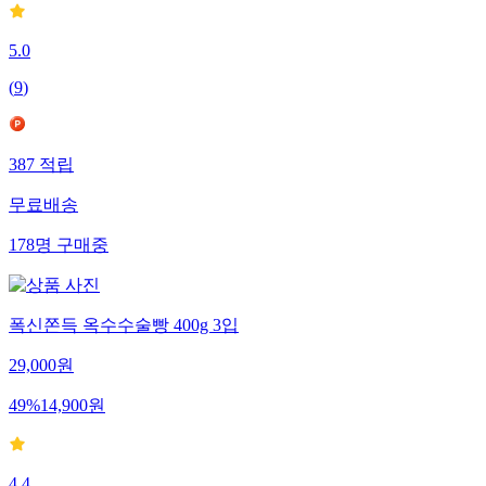
5.0
(
9
)
387
적립
무료배송
178
명
구매중
폭신쫀득 옥수수술빵 400g 3입
29,000
원
49
%
14,900
원