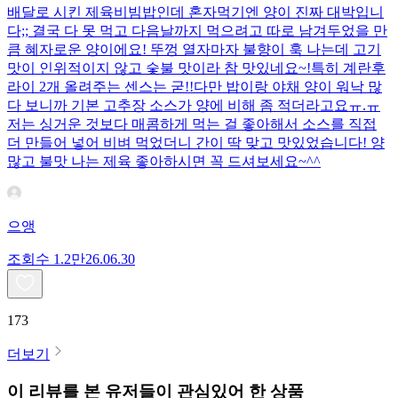
배달로 시킨 제육비빔밥인데 혼자먹기엔 양이 진짜 대박입니
다;; 결국 다 못 먹고 다음날까지 먹으려고 따로 남겨두었을 만
큼 혜자로운 양이에요! 뚜껑 열자마자 불향이 훅 나는데 고기
맛이 인위적이지 않고 숯불 맛이라 참 맛있네요~!특히 계란후
라이 2개 올려주는 센스는 굳!! ​다만 밥이랑 야채 양이 워낙 많
다 보니까 기본 고추장 소스가 양에 비해 좀 적더라고요ㅠ.ㅠ
저는 싱거운 것보다 매콤하게 먹는 걸 좋아해서 소스를 직접
더 만들어 넣어 비벼 먹었더니 간이 딱 맞고 맛있었습니다! 양
많고 불맛 나는 제육 좋아하시면 꼭 드셔보세요~^^
으앵
조회수
1.2만
26.06.30
173
더보기
이 리뷰를 본 유저들이 관심있어 한 상품