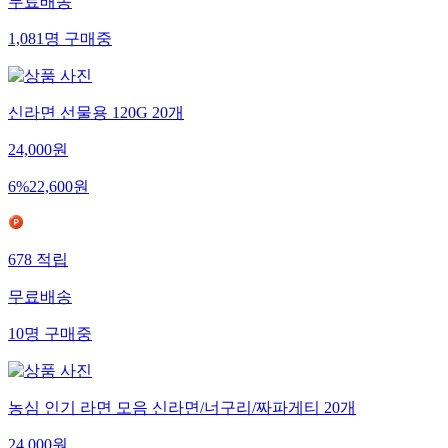
무료배송
1,081
명
구매중
신라면 선물용 120G 20개
24,000
원
6
%
22,600
원
678
적립
무료배송
10
명
구매중
농심 인기 라면 모음 신라면/너구리/짜파게티 20개