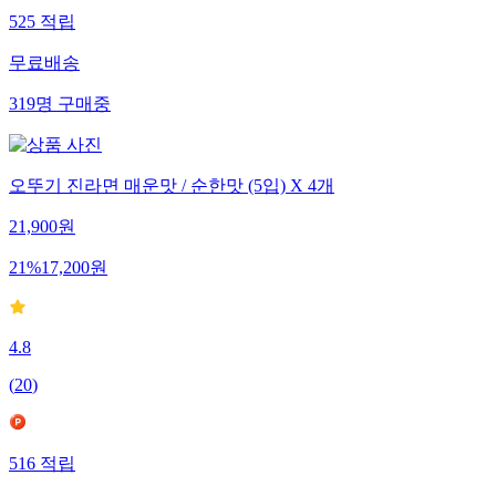
525
적립
무료배송
319
명
구매중
오뚜기 진라면 매운맛 / 순한맛 (5입) X 4개
21,900
원
21
%
17,200
원
4.8
(
20
)
516
적립