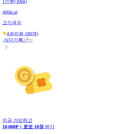
1인분(300g)
466kcal
고기국수
4.8
(리뷰
180
개)
·
식단기록
2천+
지금 가입하고
10,000P + 로또 10장
받기