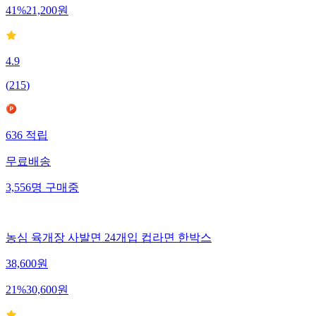
41
%
21,200
원
4.9
(
215
)
636
적립
무료배송
3,556
명
구매중
농심 육개장 사발면 24개입 컵라면 한박스
38,600
원
21
%
30,600
원