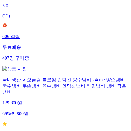
5.0
(
15
)
606
적립
무료배송
407
명
구매중
국내생산 네오플램 블로썸 인덕션 양수냄비 24cm / 양손냄비
국수냄비 두손냄비 육수냄비 인덕션냄비 라면냄비 냄비 작은
냄비
129,800
원
69
%
39,800
원