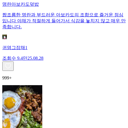
명란아보카도덮밥
짭조름한 명란과 부드러운 아보카도의 조합으로 즐거운 점심
입니다 야채가 적절하게 들어가서 식감을 놓치지 않고 매우 만
족합니다.
귀염그잡채1
조회수
9.4만
25.08.28
999+