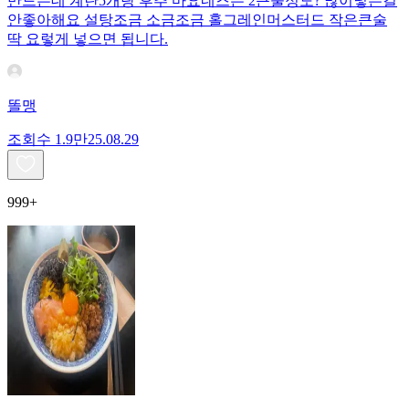
만드는데 계란5개랑 후추 마요네즈는 2큰술정도? 많이넣는걸
안좋아해요 설탕조금 소금조금 홀그레인머스터드 작은큰술
딱 요렇게 넣으면 됩니다.
똘맹
조회수
1.9만
25.08.29
999+