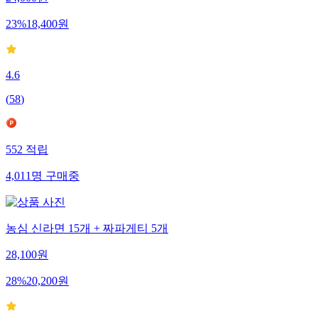
24,000
원
23
%
18,400
원
4.6
(
58
)
552
적립
4,011
명
구매중
농심 신라면 15개 + 짜파게티 5개
28,100
원
28
%
20,200
원