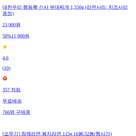
대한우리 햄듬뿍 신사 부대찌개 1,350g (라면사리, 치즈사리
증정)
23,900
원
50
%
11,900
원
4.6
(
10
)
357
적립
무료배송
766
명
구매중
[오뚜기] 참깨라면 봉지라면 115g 16봉/32봉(행사가)