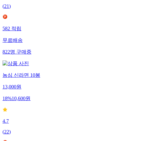
(
21
)
582
적립
무료배송
822
명
구매중
농심 신라면 10봉
13,000
원
18
%
10,600
원
4.7
(
22
)