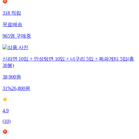
318
적립
무료배송
965
명
구매중
신라면 10입 + 안성탕면 10입 + 너구리 5입 + 짜파게티 5입(총
30봉)
38,900
원
31
%
26,800
원
4.9
(
10
)