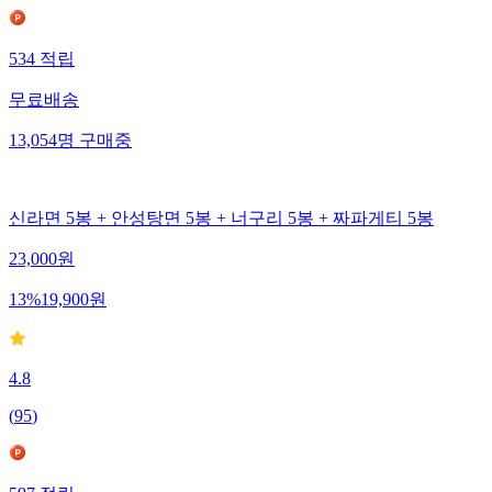
534
적립
무료배송
13,054
명
구매중
신라면 5봉 + 안성탕면 5봉 + 너구리 5봉 + 짜파게티 5봉
23,000
원
13
%
19,900
원
4.8
(
95
)