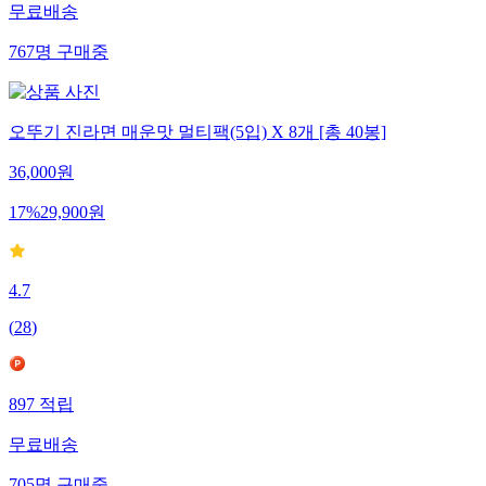
무료배송
767
명
구매중
오뚜기 진라면 매운맛 멀티팩(5입) X 8개 [총 40봉]
36,000
원
17
%
29,900
원
4.7
(
28
)
897
적립
무료배송