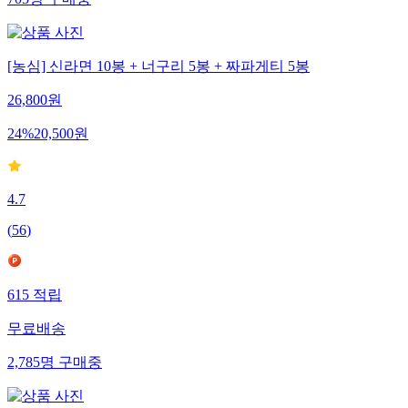
705
명
구매중
[농심] 신라면 10봉 + 너구리 5봉 + 짜파게티 5봉
26,800
원
24
%
20,500
원
4.7
(
56
)
615
적립
무료배송
2,785
명
구매중