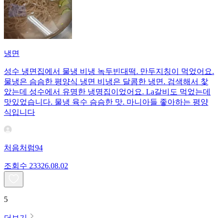
냉면
성수 냉면집에서 물냉 비냉 녹두빈대떡. 만두지칭이 먹었어요.
물냉은 슴슴한 평양식 냉면 비냉은 달콤한 냉면. 검색해서 찿
았는데 성수에서 유명한 냉명집이었어요. La갈비도 먹었는데
맛있었습니다. 물냉 육수 슴슴한 맛. 마니아들 좋아하는 평양
식입니다
처음처럼94
조회수
233
26.08.02
5
더보기