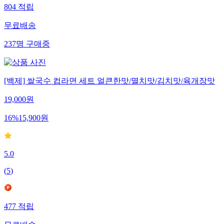
804
적립
무료배송
237
명
구매중
[백제] 쌀국수 컵라면 세트 얼큰한맛/멸치맛/김치맛/육개장맛
19,000
원
16
%
15,900
원
5.0
(
5
)
477
적립