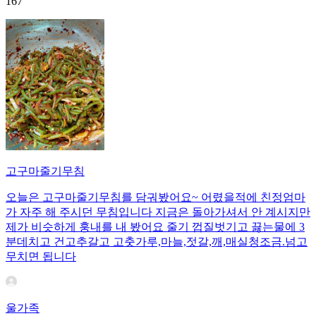
167
고구마줄기무침
오늘은 고구마줄기무침를 담궈봤어요~ 어렸을적에 친정엄마
가 자주 해 주시던 무침입니다 지금은 돌아가셔서 안 계시지만
제가 비슷하게 훙내를 내 봤어요 줄기 껍질벗기고 끓는물에 3
분데치고 건고추갈고 고춧가루,마늘,젓갈,깨,매실청조금.넘고
무치면 됩니다
울가족