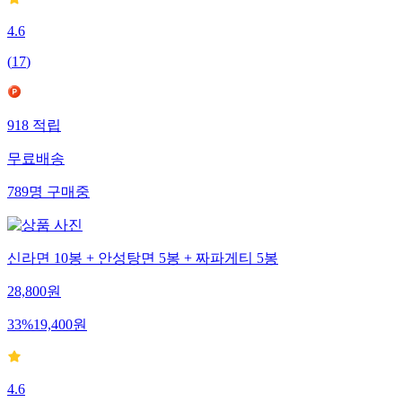
4.6
(
17
)
918
적립
무료배송
789
명
구매중
신라면 10봉 + 안성탕면 5봉 + 짜파게티 5봉
28,800
원
33
%
19,400
원
4.6