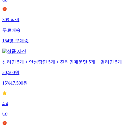
(
8
)
309
적립
무료배송
154
명
구매중
신라면 5개 + 안성탕면 5개 + 진라면매운맛 5개 + 열라면 5개
20,500
원
15
%
17,500
원
4.4
(
5
)