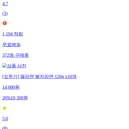
4.7
(
3
)
1,194
적립
무료배송
372
명
구매중
[오뚜기] 열라면 봉지라면 120g x10개
14,000
원
26
%
10,300
원
5.0