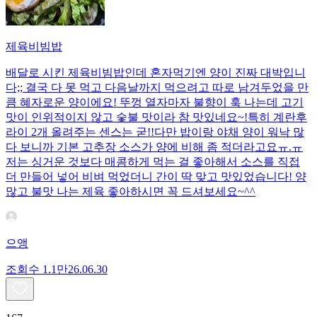
제육비빔밥
배달로 시킨 제육비빔밥인데 혼자먹기엔 양이 진짜 대박입니
다;; 결국 다 못 먹고 다음날까지 먹으려고 따로 남겨두었을 만
큼 혜자로운 양이에요! 뚜껑 열자마자 불향이 훅 나는데 고기
맛이 인위적이지 않고 숯불 맛이라 참 맛있네요~!특히 계란후
라이 2개 올려주는 센스는 굳!! ​다만 밥이랑 야채 양이 워낙 많
다 보니까 기본 고추장 소스가 양에 비해 좀 적더라고요ㅠ.ㅠ
저는 싱거운 것보다 매콤하게 먹는 걸 좋아해서 소스를 직접
더 만들어 넣어 비벼 먹었더니 간이 딱 맞고 맛있었습니다! 양
많고 불맛 나는 제육 좋아하시면 꼭 드셔보세요~^^
으앵
조회수
1.1만
26.06.30