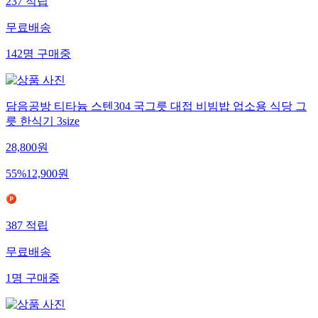
237
적립
무료배송
142
명
구매중
담음공방 티타늄 스텐304 국그릇 대접 비빔밥 업소용 식당 그
릇 한식기 3size
28,800
원
55
%
12,900
원
387
적립
무료배송
1
명
구매중