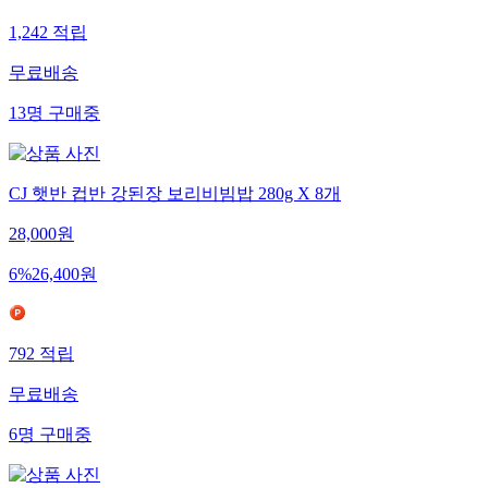
1,242
적립
무료배송
13
명
구매중
CJ 햇반 컵반 강된장 보리비빔밥 280g X 8개
28,000
원
6
%
26,400
원
792
적립
무료배송
6
명
구매중