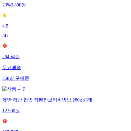
23
%
9,800
원
4.5
(
4
)
294
적립
무료배송
858
명
구매중
햇반 컵반 컵밥 강된장보리비빔밥 280g x3개
12,900
원