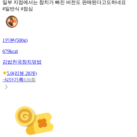
일부 지점에서는 참치가 빠진 버전도 판매된다고도하네요
#일반식 #점심
1인분(500g)
679kcal
김밥천국
참치덮밥
5.0
(리뷰
28
개)
·
식단기록
636회