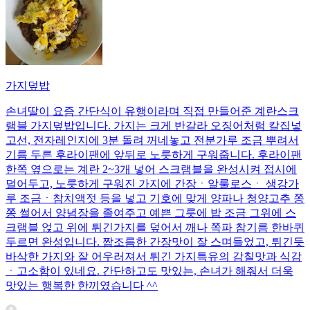
가지덮밥
손녀딸이 요즘 간단식이 유행이라며 직접 만들어준 계란스크
램블 가지덮밥입니다. 가지는 크게 반갈라 오징어처럼 칼집넣
고선, 전자레인지에 3분 돌려 꺼네놓고 전분가루 조금 뿌려서
기름 두른 후라이팬에 앞뒤로 노릇하게 구워줍니다. 후라이팬
한쪽 옆으로는 계란 2~3개 넣어 스크램블을 완성시켜 접시에
덜어두고, 노릇하게 구워진 가지에 간장ㆍ알룰로스ㆍ 생강가
루 조금ㆍ참치액젓 등을 넣고 기호에 맞게 양파나 청양고추 쫑
쫑 썰어서 양념장을 졸여주고 예쁜 그릇에 밥 조금 그위에 스
크램블 얹고 위에 튀긴가지를 덮어서 깨나 쪽파 참기름 한바퀴
두르면 완성입니다. 짭조름한 간장맛이 잘 스며들었고, 튀긴듯
바삭한 가지와 잘 어우러져서 튀긴 가지특유의 감칠맛과 식감
ㆍ고소함이 있네요. 간단하고도 맛있는, 손녀가 해줘서 더욱
맛있는 행복한 한끼였습니다 ^^