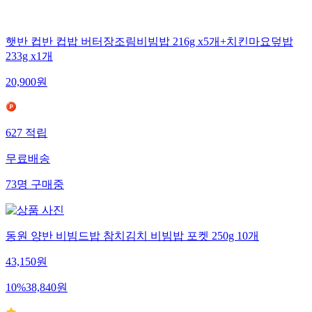
햇반 컵반 컵밥 버터장조림비빔밥 216g x5개+치킨마요덮밥
233g x1개
20,900
원
627
적립
무료배송
73
명
구매중
동원 양반 비빔드밥 참치김치 비빔밥 포켓 250g 10개
43,150
원
10
%
38,840
원