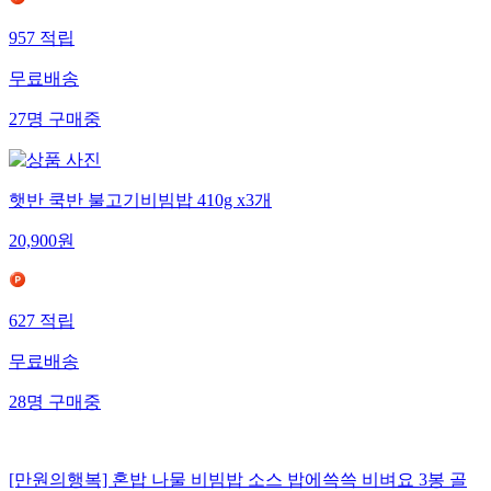
957
적립
무료배송
27
명
구매중
햇반 쿡반 불고기비빔밥 410g x3개
20,900
원
627
적립
무료배송
28
명
구매중
[만원의행복] 혼밥 나물 비빔밥 소스 밥에쓱쓱 비벼요 3봉 골