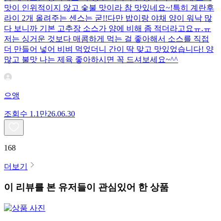
맛이 인위적이지 않고 숯불 맛이라 참 맛있네요~!특히 계란후
라이 2개 올려주는 센스는 굳!! ​다만 밥이랑 야채 양이 워낙 많
다 보니까 기본 고추장 소스가 양에 비해 좀 적더라고요ㅠ.ㅠ
저는 싱거운 것보다 매콤하게 먹는 걸 좋아해서 소스를 직접
더 만들어 넣어 비벼 먹었더니 간이 딱 맞고 맛있었습니다! 양
많고 불맛 나는 제육 좋아하시면 꼭 드셔보세요~^^
으앵
조회수
1.1만
26.06.30
168
더보기
이 리뷰를 본 유저들이 관심있어 한 상품