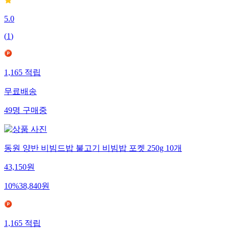
5.0
(
1
)
1,165
적립
무료배송
49
명
구매중
동원 양반 비빔드밥 불고기 비빔밥 포켓 250g 10개
43,150
원
10
%
38,840
원
1,165
적립