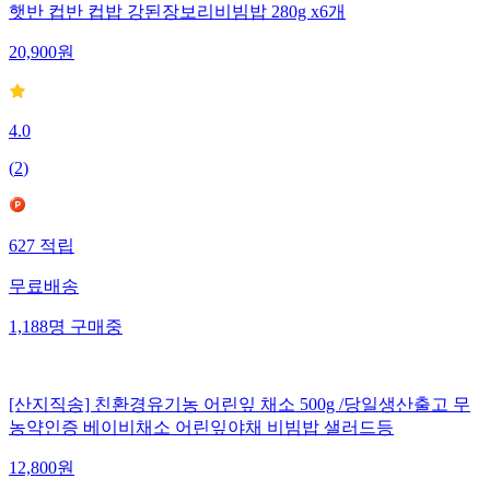
햇반 컵반 컵밥 강된장보리비빔밥 280g x6개
20,900
원
4.0
(
2
)
627
적립
무료배송
1,188
명
구매중
[산지직송] 친환경유기농 어린잎 채소 500g /당일생산출고 무
농약인증 베이비채소 어린잎야채 비빔밥 샐러드등
12,800
원