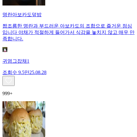
명란아보카도덮밥
짭조름한 명란과 부드러운 아보카도의 조합으로 즐거운 점심
입니다 야채가 적절하게 들어가서 식감을 놓치지 않고 매우 만
족합니다.
귀염그잡채1
조회수
9.5만
25.08.28
999+