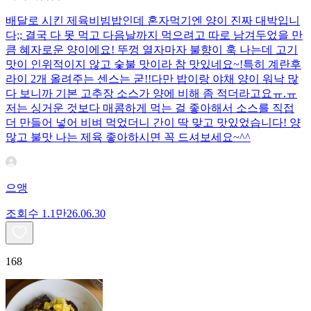
배달로 시킨 제육비빔밥인데 혼자먹기엔 양이 진짜 대박입니
다;; 결국 다 못 먹고 다음날까지 먹으려고 따로 남겨두었을 만
큼 혜자로운 양이에요! 뚜껑 열자마자 불향이 훅 나는데 고기
맛이 인위적이지 않고 숯불 맛이라 참 맛있네요~!특히 계란후
라이 2개 올려주는 센스는 굳!! ​다만 밥이랑 야채 양이 워낙 많
다 보니까 기본 고추장 소스가 양에 비해 좀 적더라고요ㅠ.ㅠ
저는 싱거운 것보다 매콤하게 먹는 걸 좋아해서 소스를 직접
더 만들어 넣어 비벼 먹었더니 간이 딱 맞고 맛있었습니다! 양
많고 불맛 나는 제육 좋아하시면 꼭 드셔보세요~^^
으앵
조회수
1.1만
26.06.30
168