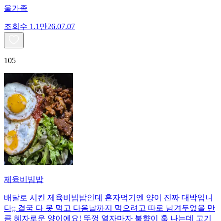
울가족
조회수
1.1만
26.07.07
105
제육비빔밥
배달로 시킨 제육비빔밥인데 혼자먹기엔 양이 진짜 대박입니
다;; 결국 다 못 먹고 다음날까지 먹으려고 따로 남겨두었을 만
큼 혜자로운 양이에요! 뚜껑 열자마자 불향이 훅 나는데 고기