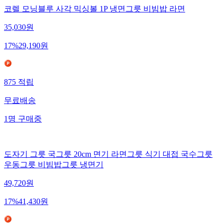
코렐 모닝블루 사각 믹싱볼 1P 냉면그릇 비빔밥 라면
35,030
원
17
%
29,190
원
875
적립
무료배송
1
명
구매중
도자기 그릇 국그릇 20cm 면기 라면그릇 식기 대접 국수그릇
우동그릇 비빔밥그릇 냉면기
49,720
원
17
%
41,430
원