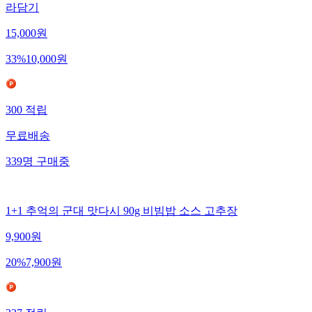
라담기
15,000
원
33
%
10,000
원
300
적립
무료배송
339
명
구매중
1+1 추억의 군대 맛다시 90g 비빔밥 소스 고추장
9,900
원
20
%
7,900
원