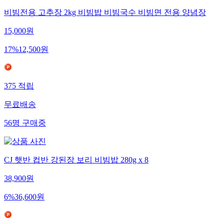
비빔전용 고추장 2kg 비빔밥 비빔국수 비빔면 전용 양념장
15,000
원
17
%
12,500
원
375
적립
무료배송
56
명
구매중
CJ 햇반 컵반 강된장 보리 비빔밥 280g x 8
38,900
원
6
%
36,600
원