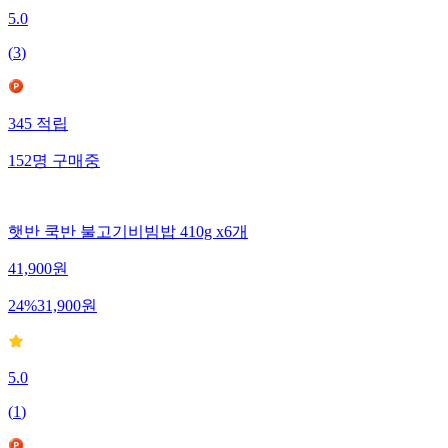
5.0
(
3
)
345
적립
152
명
구매중
햇반 쿡반 불고기비빔밥 410g x6개
41,900
원
24
%
31,900
원
5.0
(
1
)