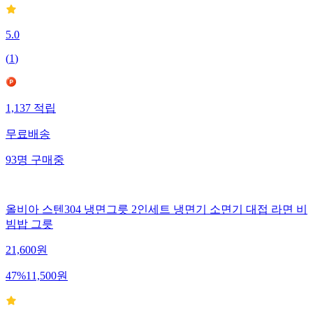
5.0
(
1
)
1,137
적립
무료배송
93
명
구매중
올비아 스텐304 냉면그릇 2인세트 냉면기 소면기 대접 라면 비
빔밥 그릇
21,600
원
47
%
11,500
원