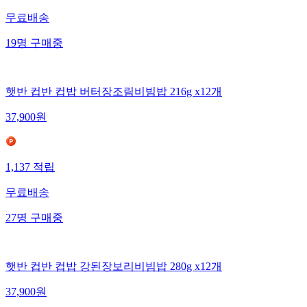
무료배송
19
명
구매중
햇반 컵반 컵밥 버터장조림비빔밥 216g x12개
37,900
원
1,137
적립
무료배송
27
명
구매중
햇반 컵반 컵밥 강된장보리비빔밥 280g x12개
37,900
원