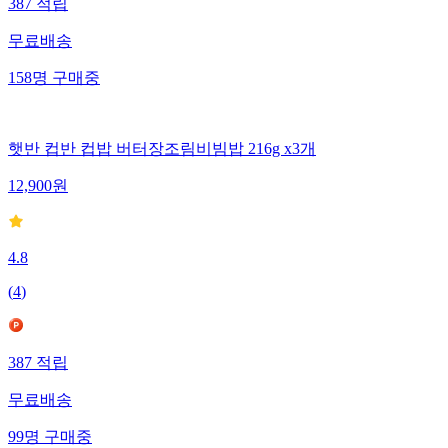
387
적립
무료배송
158
명
구매중
햇반 컵반 컵밥 버터장조림비빔밥 216g x3개
12,900
원
4.8
(
4
)
387
적립
무료배송
99
명
구매중