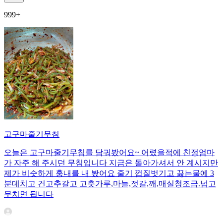
999+
고구마줄기무침
오늘은 고구마줄기무침를 담궈봤어요~ 어렸을적에 친정엄마
가 자주 해 주시던 무침입니다 지금은 돌아가셔서 안 계시지만
제가 비슷하게 훙내를 내 봤어요 줄기 껍질벗기고 끓는물에 3
분데치고 건고추갈고 고춧가루,마늘,젓갈,깨,매실청조금.넘고
무치면 됩니다