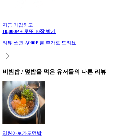
지금 가입하고
10,000P + 로또 10장
받기
리뷰 쓰면
2,000P
를 추가로 드려요
비빔밥 / 덮밥
을 먹은 유저들의 다른 리뷰
명란아보카도덮밥