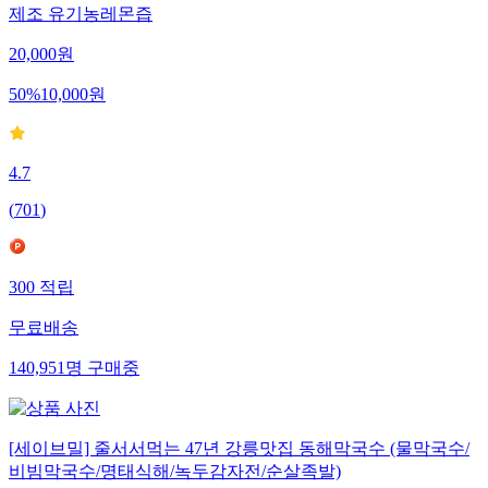
제조 유기농레몬즙
20,000
원
50
%
10,000
원
4.7
(
701
)
300
적립
무료배송
140,951
명
구매중
[세이브밀] 줄서서먹는 47년 강릉맛집 동해막국수 (물막국수/
비빔막국수/명태식해/녹두감자전/순살족발)