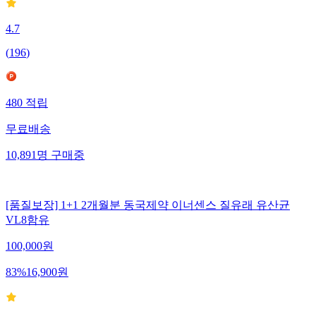
4.7
(
196
)
480
적립
무료배송
10,891
명
구매중
[품질보장] 1+1 2개월분 동국제약 이너센스 질유래 유산균
VL8함유
100,000
원
83
%
16,900
원