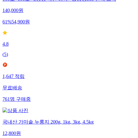
100포+100포 대용량 국산 6년근 홍삼정365 진액 스틱
140,000
원
61
%
54,900
원
4.8
(
5
)
1,647
적립
무료배송
761
명
구매중
국내산 가마솥 누룽지 200g, 1kg, 3kg, 4.5kg
12,800
원