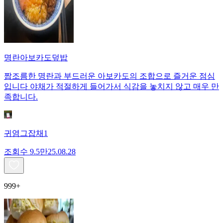
명란아보카도덮밥
짭조름한 명란과 부드러운 아보카도의 조합으로 즐거운 점심
입니다 야채가 적절하게 들어가서 식감을 놓치지 않고 매우 만
족합니다.
귀염그잡채1
조회수
9.5만
25.08.28
999+