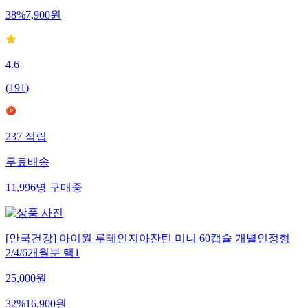
38
%
7,900
원
4.6
(
191
)
237
적립
무료배송
11,996
명
구매중
[안국건강] 아이원 루테인지아잔틴 미니 60캡슐 개별인정형
2/4/6개월분 택1
25,000
원
32
%
16,900
원