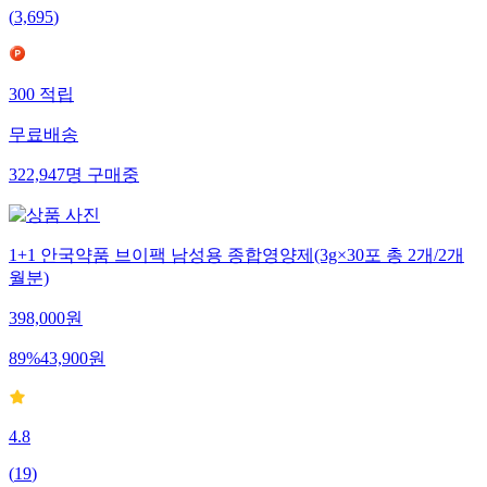
(
3,695
)
300
적립
무료배송
322,947
명
구매중
1+1 안국약품 브이팩 남성용 종합영양제(3g×30포 총 2개/2개
월분)
398,000
원
89
%
43,900
원
4.8
(
19
)