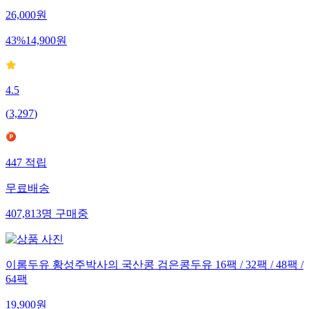
26,000
원
43
%
14,900
원
4.5
(
3,297
)
447
적립
무료배송
407,813
명
구매중
이롬두유 황성주박사의 국산콩 검은콩두유 16팩 / 32팩 / 48팩 /
64팩
19,900
원