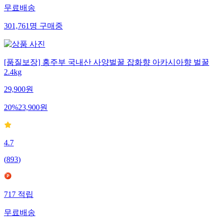
무료배송
301,761
명
구매중
[품질보장] 홍주부 국내산 사양벌꿀 잡화향 아카시아향 벌꿀
2.4kg
29,900
원
20
%
23,900
원
4.7
(
893
)
717
적립
무료배송