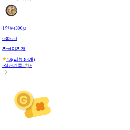
1인분(300g)
630kcal
짜글이찌개
4.9
(리뷰
88
개)
·
식단기록
2천+