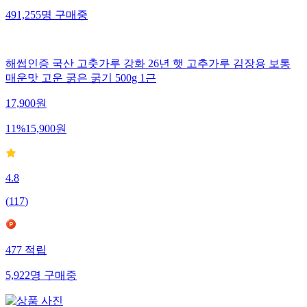
491,255
명
구매중
해썹인증 국산 고춧가루 강화 26년 햇 고추가루 김장용 보통
매운맛 고운 굵은 굵기 500g 1근
17,900
원
11
%
15,900
원
4.8
(
117
)
477
적립
5,922
명
구매중