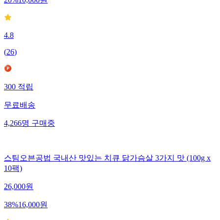
20
%
10,000
원
4.8
(
26
)
300
적립
무료배송
4,266
명
구매중
스팀오븐공법 국내산 맛있는 치큐 닭가슴살 3가지 맛 (100g x
10팩)
26,000
원
38
%
16,000
원