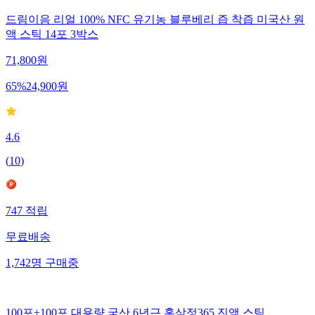
드림이음 리얼 100% NFC 유기농 블루베리 즙 착즙 미국산 원
액 스틱 14포 3박스
71,800
원
65
%
24,900
원
4.6
(
10
)
747
적립
무료배송
1,742
명
구매중