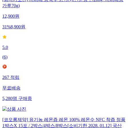
가루70g)
12,900
원
31
%
8,900
원
5.0
(
6
)
267
적립
무료배송
5,280
명
구매중
[코오롱제약] 유기농 레몬즙 레몬 100% 레몬수 NFC 착즙 정품
1박스X 15포 / 2박스/4박스/8박스[소비기한 2028. 01.12] 국산