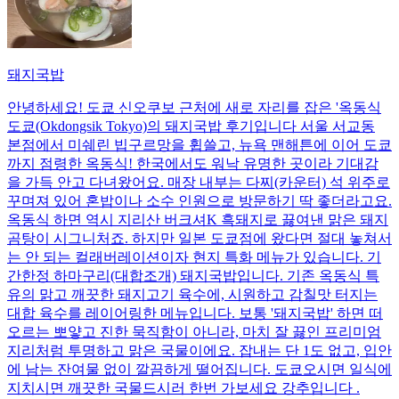
돼지국밥
안녕하세요! 도쿄 신오쿠보 근처에 새로 자리를 잡은 '옥동식
도쿄(Okdongsik Tokyo)의 돼지국밥 후기입니다 서울 서교동
본점에서 미쉐린 빕구르망을 휩쓸고, 뉴욕 맨해튼에 이어 도쿄
까지 점령한 옥동식! 한국에서도 워낙 유명한 곳이라 기대감
을 가득 안고 다녀왔어요. 매장 내부는 다찌(카운터) 석 위주로
꾸며져 있어 혼밥이나 소수 인원으로 방문하기 딱 좋더라고요.
옥동식 하면 역시 지리산 버크셔K 흑돼지로 끓여낸 맑은 돼지
곰탕이 시그니처죠. 하지만 일본 도쿄점에 왔다면 절대 놓쳐서
는 안 되는 컬래버레이션이자 현지 특화 메뉴가 있습니다. 기
간한정 하마구리(대합조개) 돼지국밥입니다. 기존 옥동식 특
유의 맑고 깨끗한 돼지고기 육수에, 시원하고 감칠맛 터지는
대합 육수를 레이어링한 메뉴입니다. 보통 '돼지국밥' 하면 떠
오르는 뽀얗고 진한 묵직함이 아니라, 마치 잘 끓인 프리미엄
지리처럼 투명하고 맑은 국물이에요. 잡내는 단 1도 없고, 입안
에 남는 잔여물 없이 깔끔하게 떨어집니다. 도쿄오시면 일식에
지치시면 깨끗한 국물드시러 한번 가보세요 강추입니다 .