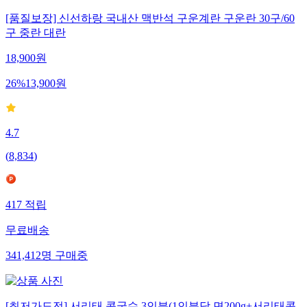
[품질보장] 신선하랑 국내산 맥반석 구운계란 구운란 30구/60
구 중란 대란
18,900
원
26
%
13,900
원
4.7
(
8,834
)
417
적립
무료배송
341,412
명
구매중
[최저가도전] 서리태 콩국수 3인분(1인분당 면200g+서리태콩