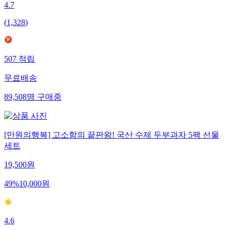
4.7
(
1,328
)
507
적립
무료배송
89,508
명
구매중
[만원의행복] 고소함의 끝판왕! 국산 수제 두부과자 5팩 선물
세트
19,500
원
49
%
10,000
원
4.6