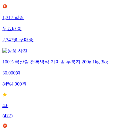
1,317
적립
무료배송
2,347
명
구매중
100% 국산쌀 전통방식 가마솥 누룽지 200g 1kg 3kg
30,000
원
84
%
4,900
원
4.6
(
477
)