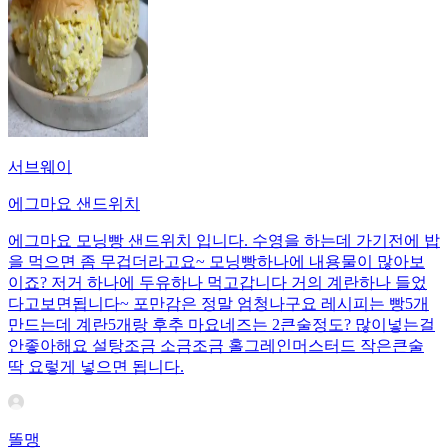
서브웨이
에그마요 샌드위치
에그마요 모닝빵 샌드위치 입니다. 수영을 하는데 가기전에 밥
을 먹으면 좀 무겁더라고요~ 모닝빵하나에 내용물이 많아보
이죠? 저거 하나에 두유하나 먹고갑니다 거의 계란하나 들었
다고보면됩니다~ 포만감은 정말 엄청나구요 레시피는 빵5개
만드는데 계란5개랑 후추 마요네즈는 2큰술정도? 많이넣는걸
안좋아해요 설탕조금 소금조금 홀그레인머스터드 작은큰술
딱 요렇게 넣으면 됩니다.
똘맹