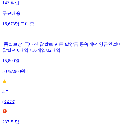
147
적립
무료배송
16,673
명
구매중
[품질보장] 국내산 찹쌀로 만든 팥앙금 콩쑥개떡 앙금인절미
찹쌀떡 6개입 / 16개입/32개입
15,800
원
50
%
7,900
원
4.7
(
3,473
)
237
적립