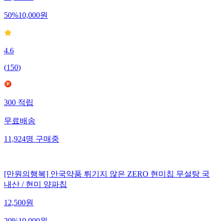
50
%
10,000
원
4.6
(
150
)
300
적립
무료배송
11,924
명
구매중
[만원의행복] 안국약품 튀기지 않은 ZERO 현미칩 무설탕 국
내산 / 현미 양파칩
12,500
원