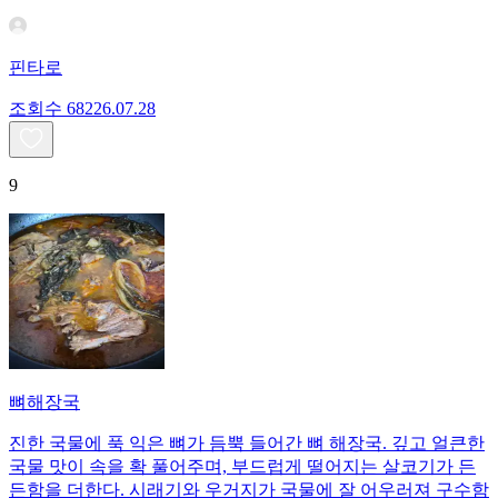
핀타로
조회수
682
26.07.28
9
뼈해장국
진한 국물에 푹 익은 뼈가 듬뿍 들어간 뼈 해장국. 깊고 얼큰한
국물 맛이 속을 확 풀어주며, 부드럽게 떨어지는 살코기가 든
든함을 더한다. 시래기와 우거지가 국물에 잘 어우러져 구수함