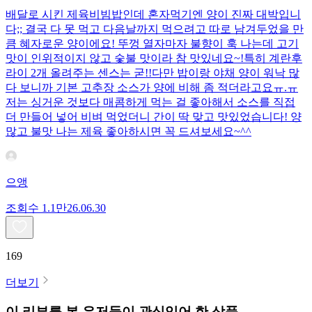
배달로 시킨 제육비빔밥인데 혼자먹기엔 양이 진짜 대박입니
다;; 결국 다 못 먹고 다음날까지 먹으려고 따로 남겨두었을 만
큼 혜자로운 양이에요! 뚜껑 열자마자 불향이 훅 나는데 고기
맛이 인위적이지 않고 숯불 맛이라 참 맛있네요~!특히 계란후
라이 2개 올려주는 센스는 굳!! ​다만 밥이랑 야채 양이 워낙 많
다 보니까 기본 고추장 소스가 양에 비해 좀 적더라고요ㅠ.ㅠ
저는 싱거운 것보다 매콤하게 먹는 걸 좋아해서 소스를 직접
더 만들어 넣어 비벼 먹었더니 간이 딱 맞고 맛있었습니다! 양
많고 불맛 나는 제육 좋아하시면 꼭 드셔보세요~^^
으앵
조회수
1.1만
26.06.30
169
더보기
이 리뷰를 본 유저들이 관심있어 한 상품