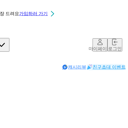
0장
드려요
가입하러 가기
마이페이지
로그인
캐시리뷰
친구초대 이벤트