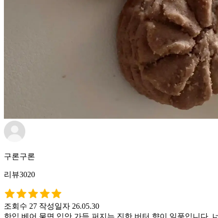
구론구론
리뷰3020
조회수 27
작성일자 26.05.30
한입 베어 물면 입안 가득 퍼지는 진한 버터 향이 일품입니다.