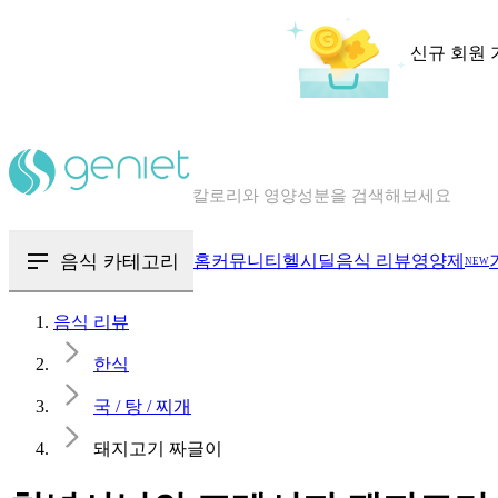
신규 회원 
칼로리와 영양성분을 검색해보세요
혈당 · 다이어트 음식 검색해보세요
음식 · 영양제 리뷰를 찾아보세요
음식 카테고리
홈
커뮤니티
헬시딜
음식 리뷰
영양제
NEW
음식 리뷰
한식
국 / 탕 / 찌개
돼지고기 짜글이