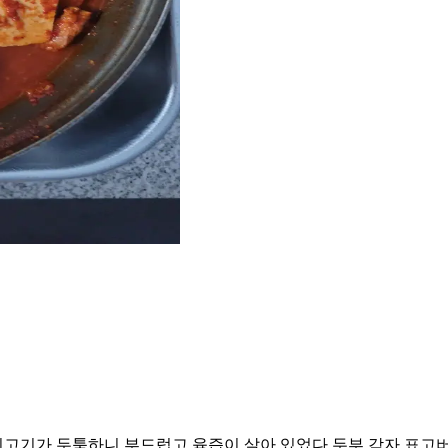
지고기가 두툼하니 부드럽고 육즙이 살아 있었다 두부 감자 표고