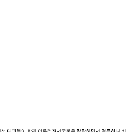
버섯 대파들이 함께 어우러져서국물은 칼칼하면서 얼큰하니 비