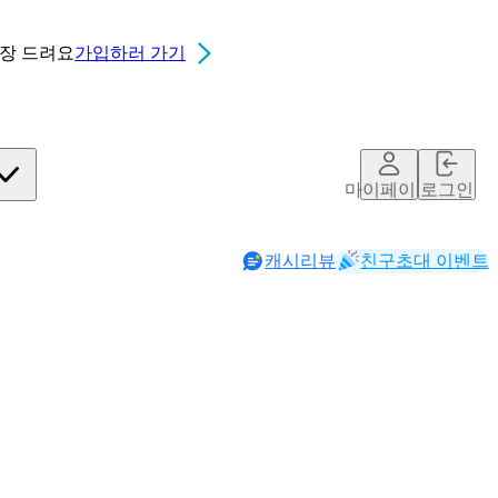
0장
드려요
가입하러 가기
마이페이지
로그인
캐시리뷰
친구초대 이벤트