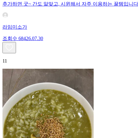
추가하면 굿~ 간도 알맞고, 시윈해서 자주 이용하는 꿀템입니다
라임미소가
조회수
684
26.07.30
11