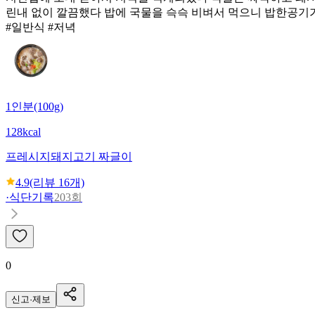
린내 없이 깔끔했다 밥에 국물을 슥슥 비벼서 먹으니 밥한공기
#일반식 #저녁
1인분(100g)
128kcal
프레시지
돼지고기 짜글이
4.9
(리뷰
16
개)
·
식단기록
203회
0
신고·제보