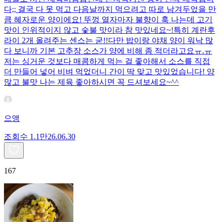
다;; 결국 다 못 먹고 다음날까지 먹으려고 따로 남겨두었을 만
큼 혜자로운 양이에요! 뚜껑 열자마자 불향이 훅 나는데 고기
맛이 인위적이지 않고 숯불 맛이라 참 맛있네요~!특히 계란후
라이 2개 올려주는 센스는 굳!! ​다만 밥이랑 야채 양이 워낙 많
다 보니까 기본 고추장 소스가 양에 비해 좀 적더라고요ㅠ.ㅠ
저는 싱거운 것보다 매콤하게 먹는 걸 좋아해서 소스를 직접
더 만들어 넣어 비벼 먹었더니 간이 딱 맞고 맛있었습니다! 양
많고 불맛 나는 제육 좋아하시면 꼭 드셔보세요~^^
으앵
조회수
1.1만
26.06.30
167