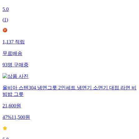
5.0
(
1
)
1,137
적립
무료배송
93
명
구매중
올비아 스텐304 냉면그릇 2인세트 냉면기 소면기 대접 라면 비
빔밥 그릇
21,600
원
47
%
11,500
원