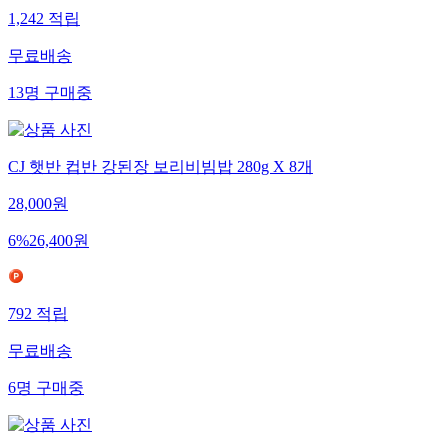
1,242
적립
무료배송
13
명
구매중
CJ 햇반 컵반 강된장 보리비빔밥 280g X 8개
28,000
원
6
%
26,400
원
792
적립
무료배송
6
명
구매중