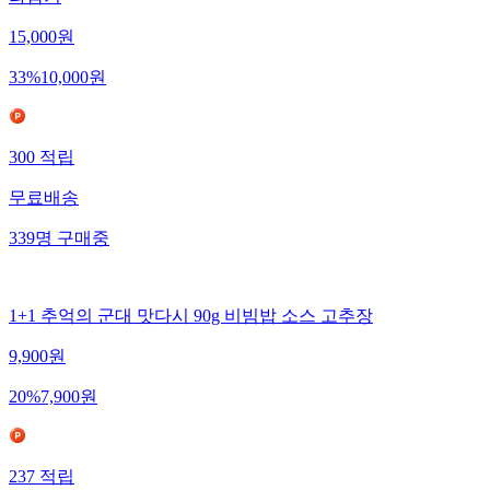
라담기
15,000
원
33
%
10,000
원
300
적립
무료배송
339
명
구매중
1+1 추억의 군대 맛다시 90g 비빔밥 소스 고추장
9,900
원
20
%
7,900
원
237
적립