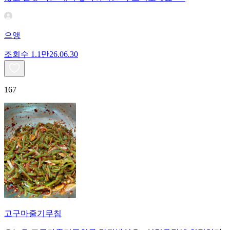
으앵
조회수
1.1만
26.06.30
167
고구마줄기무침