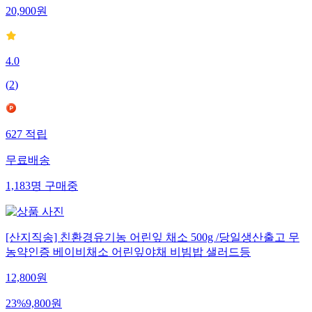
20,900
원
4.0
(
2
)
627
적립
무료배송
1,183
명
구매중
[산지직송] 친환경유기농 어린잎 채소 500g /당일생산출고 무
농약인증 베이비채소 어린잎야채 비빔밥 샐러드등
12,800
원
23
%
9,800
원