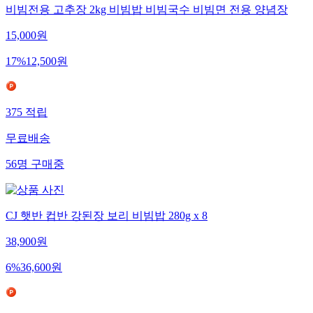
비빔전용 고추장 2kg 비빔밥 비빔국수 비빔면 전용 양념장
15,000
원
17
%
12,500
원
375
적립
무료배송
56
명
구매중
CJ 햇반 컵반 강된장 보리 비빔밥 280g x 8
38,900
원
6
%
36,600
원