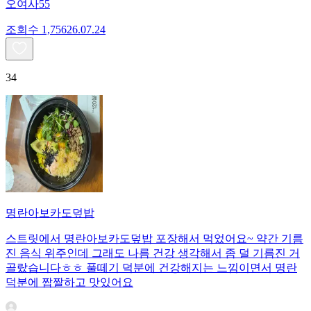
오여사55
조회수
1,756
26.07.24
34
명란아보카도덮밥
스트릿에서 명란아보카도덮밥 포장해서 먹었어요~ 약간 기름
진 음식 위주인데 그래도 나름 건강 생각해서 좀 덜 기름진 거
골랐습니다ㅎㅎ 풀떼기 덕분에 건강해지는 느낌이면서 명란
덕분에 짭짤하고 맛있어요