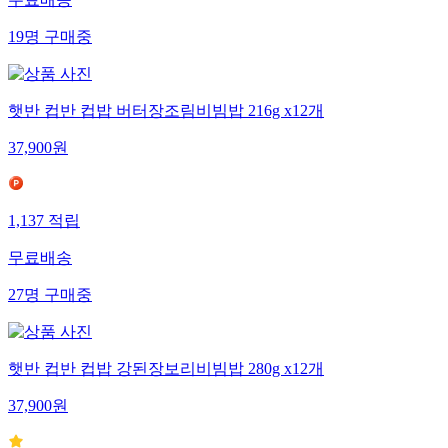
무료배송
19
명
구매중
햇반 컵반 컵밥 버터장조림비빔밥 216g x12개
37,900
원
1,137
적립
무료배송
27
명
구매중
햇반 컵반 컵밥 강된장보리비빔밥 280g x12개
37,900
원