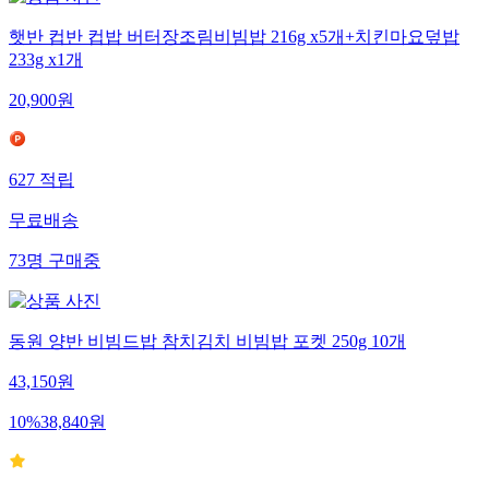
햇반 컵반 컵밥 버터장조림비빔밥 216g x5개+치킨마요덮밥
233g x1개
20,900
원
627
적립
무료배송
73
명
구매중
동원 양반 비빔드밥 참치김치 비빔밥 포켓 250g 10개
43,150
원
10
%
38,840
원