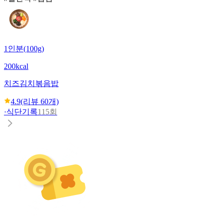
1인분(100g)
200kcal
치즈김치볶음밥
4.9
(리뷰
60
개)
·
식단기록
115회