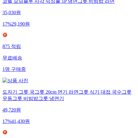
코렐 모닝블루 사각 믹싱볼 1P 냉면그릇 비빔밥 라면
35,030
원
17
%
29,190
원
875
적립
무료배송
1
명
구매중
도자기 그릇 국그릇 20cm 면기 라면그릇 식기 대접 국수그릇
우동그릇 비빔밥그릇 냉면기
49,720
원
17
%
41,430
원