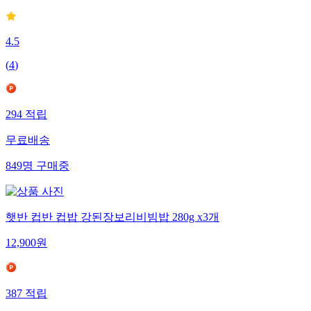
4.5
(
4
)
294
적립
무료배송
849
명
구매중
햇반 컵반 컵밥 강된장보리비빔밥 280g x3개
12,900
원
387
적립