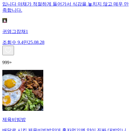
입니다 야채가 적절하게 들어가서 식감을 놓치지 않고 매우 만
족합니다.
귀염그잡채1
조회수
9.4만
25.08.28
999+
제육비빔밥
배달로 시킨 제육비빔밥인데 혼자먹기엔 양이 진짜 대박입니