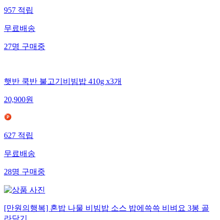
957
적립
무료배송
27
명
구매중
햇반 쿡반 불고기비빔밥 410g x3개
20,900
원
627
적립
무료배송
28
명
구매중
[만원의행복] 혼밥 나물 비빔밥 소스 밥에쓱쓱 비벼요 3봉 골