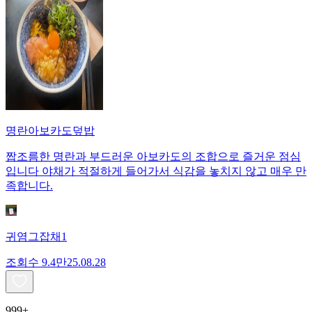
명란아보카도덮밥
짭조름한 명란과 부드러운 아보카도의 조합으로 즐거운 점심
입니다 야채가 적절하게 들어가서 식감을 놓치지 않고 매우 만
족합니다.
귀염그잡채1
조회수
9.4만
25.08.28
999+