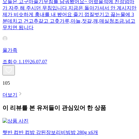
오늘은 고구마줄기무침를 담궈봤어요~ 어렸을적에 친정엄마
가 자주 해 주시던 무침입니다 지금은 돌아가셔서 안 계시지만
제가 비슷하게 훙내를 내 봤어요 줄기 껍질벗기고 끓는물에 3
분데치고 건고추갈고 고춧가루,마늘,젓갈,깨,매실청조금.넘고
무치면 됩니다
울가족
조회수
1.1만
26.07.07
105
더보기
이 리뷰를 본 유저들이 관심있어 한 상품
햇반 컵반 컵밥 강된장보리비빔밥 280g x6개