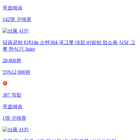
무료배송
142
명
구매중
담음공방 티타늄 스텐304 국그릇 대접 비빔밥 업소용 식당 그
릇 한식기 3size
28,800
원
55
%
12,900
원
387
적립
무료배송
1
명
구매중