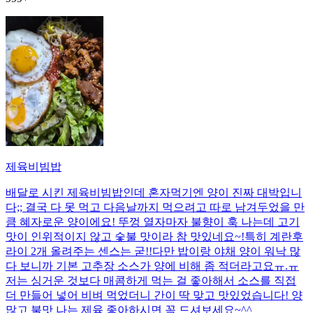
제육비빔밥
배달로 시킨 제육비빔밥인데 혼자먹기엔 양이 진짜 대박입니
다;; 결국 다 못 먹고 다음날까지 먹으려고 따로 남겨두었을 만
큼 혜자로운 양이에요! 뚜껑 열자마자 불향이 훅 나는데 고기
맛이 인위적이지 않고 숯불 맛이라 참 맛있네요~!특히 계란후
라이 2개 올려주는 센스는 굳!! ​다만 밥이랑 야채 양이 워낙 많
다 보니까 기본 고추장 소스가 양에 비해 좀 적더라고요ㅠ.ㅠ
저는 싱거운 것보다 매콤하게 먹는 걸 좋아해서 소스를 직접
더 만들어 넣어 비벼 먹었더니 간이 딱 맞고 맛있었습니다! 양
많고 불맛 나는 제육 좋아하시면 꼭 드셔보세요~^^