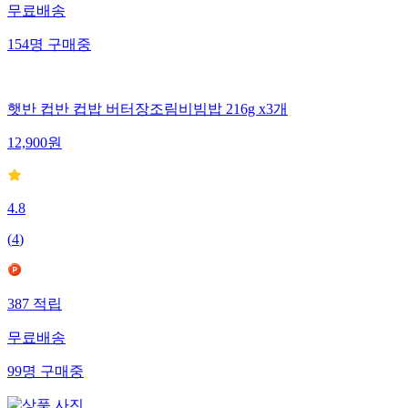
무료배송
154
명
구매중
햇반 컵반 컵밥 버터장조림비빔밥 216g x3개
12,900
원
4.8
(
4
)
387
적립
무료배송
99
명
구매중