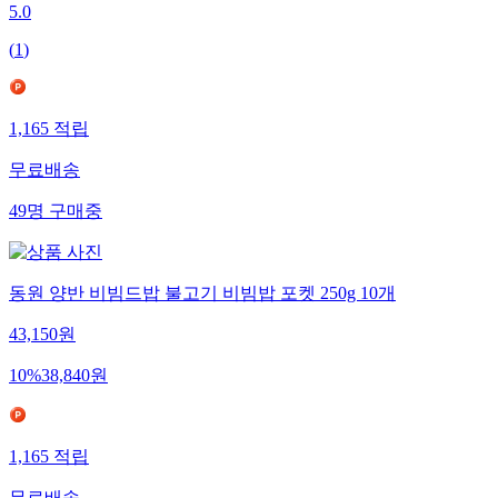
5.0
(
1
)
1,165
적립
무료배송
49
명
구매중
동원 양반 비빔드밥 불고기 비빔밥 포켓 250g 10개
43,150
원
10
%
38,840
원
1,165
적립