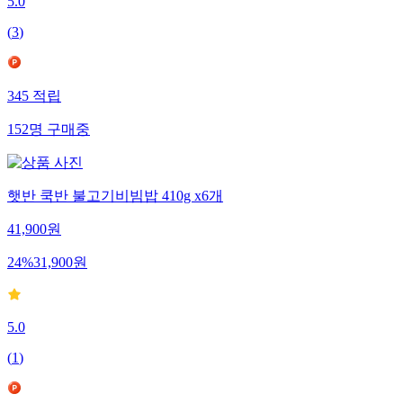
5.0
(
3
)
345
적립
152
명
구매중
햇반 쿡반 불고기비빔밥 410g x6개
41,900
원
24
%
31,900
원
5.0
(
1
)