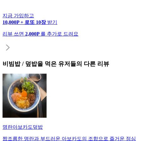
지금 가입하고
10,000P + 로또 10장
받기
리뷰 쓰면
2,000P
를 추가로 드려요
비빔밥 / 덮밥
을 먹은 유저들의 다른 리뷰
명란아보카도덮밥
짭조름한 명란과 부드러운 아보카도의 조합으로 즐거운 점심