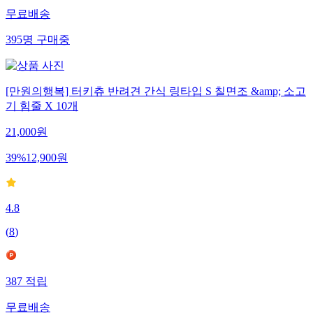
무료배송
395
명
구매중
[만원의행복] 터키츄 반려견 간식 링타입 S 칠면조 &amp; 소고
기 힘줄 X 10개
21,000
원
39
%
12,900
원
4.8
(
8
)
387
적립
무료배송