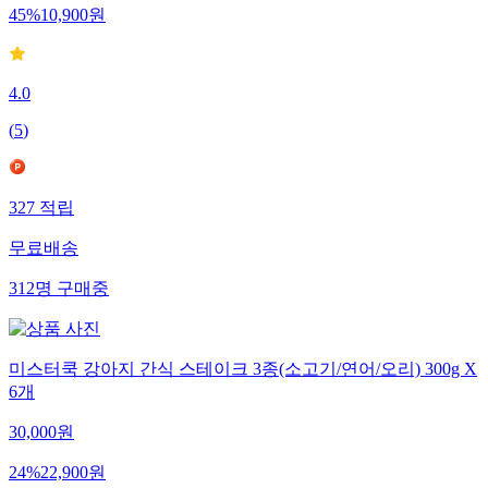
45
%
10,900
원
4.0
(
5
)
327
적립
무료배송
312
명
구매중
미스터쿡 강아지 간식 스테이크 3종(소고기/연어/오리) 300g X
6개
30,000
원
24
%
22,900
원