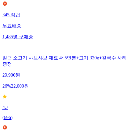
345
적립
무료배송
1,485
명
구매중
얼큰 소고기 샤브샤브 재료 4~5인분+고기 320g+칼국수 사리
증정
29,900
원
26
%
22,000
원
4.7
(
696
)