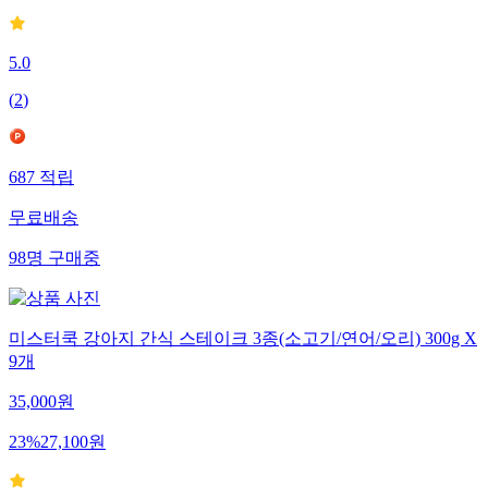
5.0
(
2
)
687
적립
무료배송
98
명
구매중
미스터쿡 강아지 간식 스테이크 3종(소고기/연어/오리) 300g X
9개
35,000
원
23
%
27,100
원