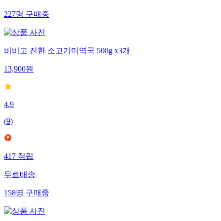
227
명
구매중
비비고 진한 소고기미역국 500g x3개
13,900
원
4.9
(
9
)
417
적립
무료배송
158
명
구매중