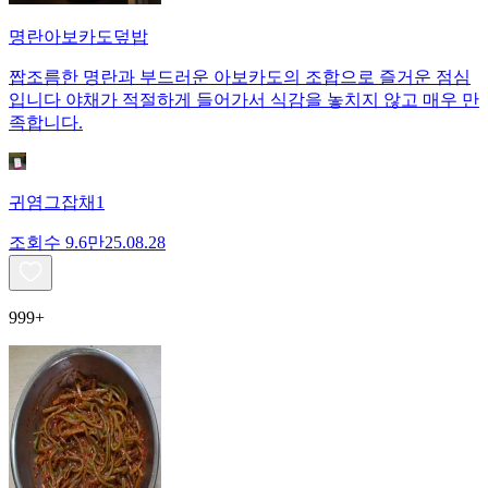
명란아보카도덮밥
짭조름한 명란과 부드러운 아보카도의 조합으로 즐거운 점심
입니다 야채가 적절하게 들어가서 식감을 놓치지 않고 매우 만
족합니다.
귀염그잡채1
조회수
9.6만
25.08.28
999+