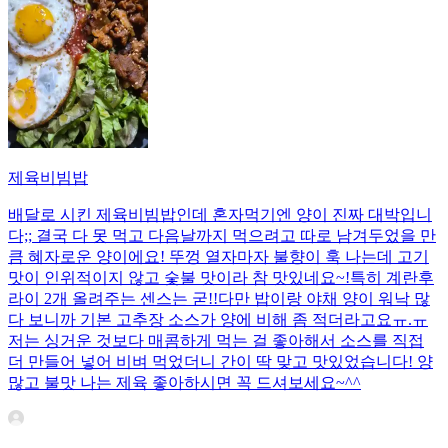
제육비빔밥
배달로 시킨 제육비빔밥인데 혼자먹기엔 양이 진짜 대박입니
다;; 결국 다 못 먹고 다음날까지 먹으려고 따로 남겨두었을 만
큼 혜자로운 양이에요! 뚜껑 열자마자 불향이 훅 나는데 고기
맛이 인위적이지 않고 숯불 맛이라 참 맛있네요~!특히 계란후
라이 2개 올려주는 센스는 굳!! ​다만 밥이랑 야채 양이 워낙 많
다 보니까 기본 고추장 소스가 양에 비해 좀 적더라고요ㅠ.ㅠ
저는 싱거운 것보다 매콤하게 먹는 걸 좋아해서 소스를 직접
더 만들어 넣어 비벼 먹었더니 간이 딱 맞고 맛있었습니다! 양
많고 불맛 나는 제육 좋아하시면 꼭 드셔보세요~^^