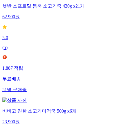
햇반 소프트밀 듬뿍 소고기죽 420g x21개
62,900
원
5.0
(
5
)
1,887
적립
무료배송
51
명
구매중
비비고 진한 소고기미역국 500g x6개
23,900
원