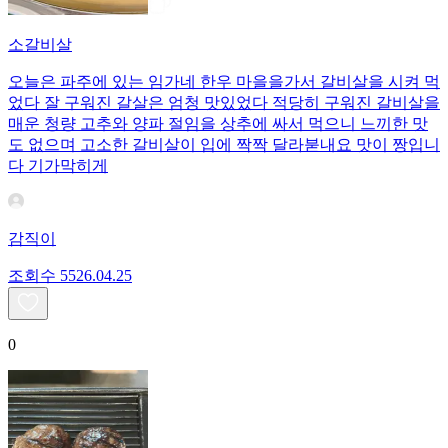
소갈비살
오늘은 파주에 있는 임가네 한우 마을을가서 갈비살을 시켜 먹
었다 잘 구워진 갈살은 엄청 맛있었다 적당히 구워진 갈비살을
매운 청량 고추와 양파 절임을 상추에 싸서 먹으니 느끼한 맛
도 없으며 고소한 갈비살이 입에 짝짝 달라붇내요 맛이 짱입니
다 기가막히게
감직이
조회수
55
26.04.25
0