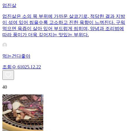
업진살
업진살은 소의 목 부위에 가까운 살코기로, 적당한 결과 지방
이 섞여 있어 씹을수록 고소하고 진한 육향이 느껴진다. 구워
먹으면 육즙이 살아 있어 부드럽게 씹히며, 양념과 조리법에
따라 풍미가 더욱 깊어지는 맛있는 부위다.
먹는건다좋아
조회수
610
25.12.22
40