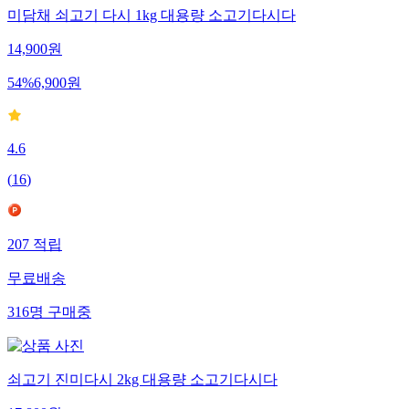
미담채 쇠고기 다시 1kg 대용량 소고기다시다
14,900
원
54
%
6,900
원
4.6
(
16
)
207
적립
무료배송
316
명
구매중
쇠고기 진미다시 2kg 대용량 소고기다시다