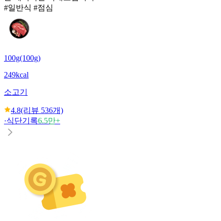
#일반식 #점심
100g(100g)
249kcal
소고기
4.8
(리뷰
536
개)
·
식단기록
6.5만+