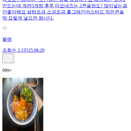
만드는데 계란5개랑 후추 마요네즈는 2큰술정도? 많이넣는걸
안좋아해요 설탕조금 소금조금 홀그레인머스터드 작은큰술
딱 요렇게 넣으면 됩니다.
똘맹
조회수
2.1만
25.08.29
999+