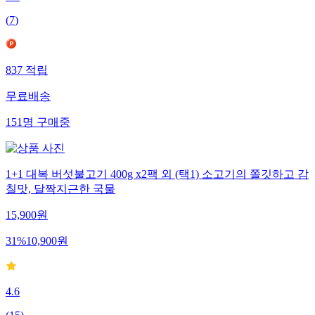
4.9
(
7
)
837
적립
무료배송
151
명
구매중
1+1 대복 버섯불고기 400g x2팩 외 (택1) 소고기의 쫄깃하고 감
칠맛, 달짝지근한 국물
15,900
원
31
%
10,900
원
4.6