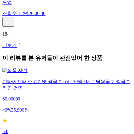
으앵
조회수
1.2만
26.06.30
184
더보기
이 리뷰를 본 유저들이 관심있어 한 상품
빈타이포타 소고기맛 쌀국수 65G 30팩 / 베트남쌀국수 쌀국수
라면 건면
60,000
원
40
%
35,900
원
5.0