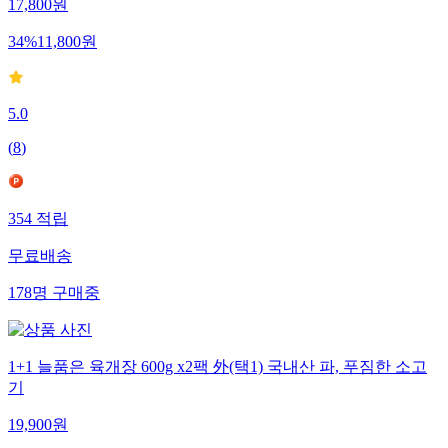
17,800
원
34
%
11,800
원
5.0
(
8
)
354
적립
무료배송
178
명
구매중
1+1 늘품은 육개장 600g x2팩 外(택1) 국내산 파, 푸짐한 소고
기
19,900
원