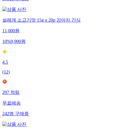
375
명
구매중
설레개 소고기맛 15g x 20p 강아지 간식
11,000
원
10
%
9,900
원
4.5
(
12
)
297
적립
무료배송
242
명
구매중