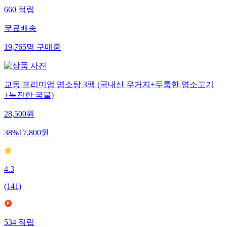
660
적립
무료배송
19,765
명
구매중
교동 프리미엄 염소탕 3팩 (국내산 우거지+두툼한 염소고기
+녹진한 국물)
28,500
원
38
%
17,800
원
4.3
(
141
)
534
적립