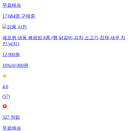
무료배송
17,684
명
구매중
쉐프원 냉동 볶음밥 8종 (햄,닭갈비,김치,소고기,잡채,새우,치
킨,낙지)
12,900
원
16
%
10,900
원
4.6
(
57
)
327
적립
무료배송