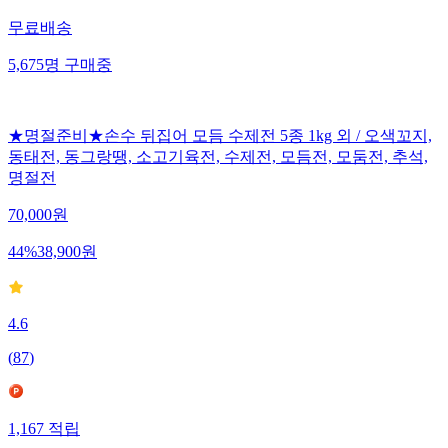
무료배송
5,675
명
구매중
★명절준비★손수 뒤집어 모듬 수제전 5종 1kg 외 / 오색꼬지,
동태전, 동그랑땡, 소고기육전, 수제전, 모듬전, 모둠전, 추석,
명절전
70,000
원
44
%
38,900
원
4.6
(
87
)
1,167
적립