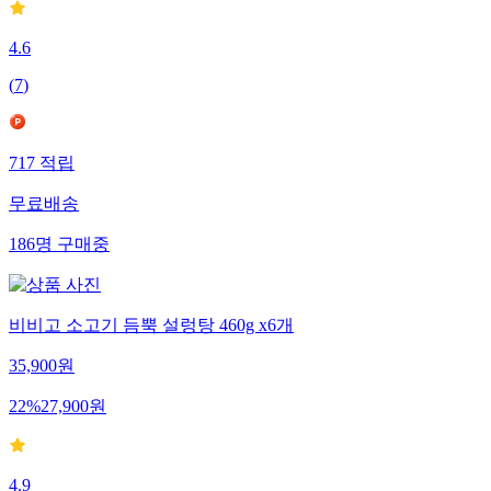
4.6
(
7
)
717
적립
무료배송
186
명
구매중
비비고 소고기 듬뿍 설렁탕 460g x6개
35,900
원
22
%
27,900
원