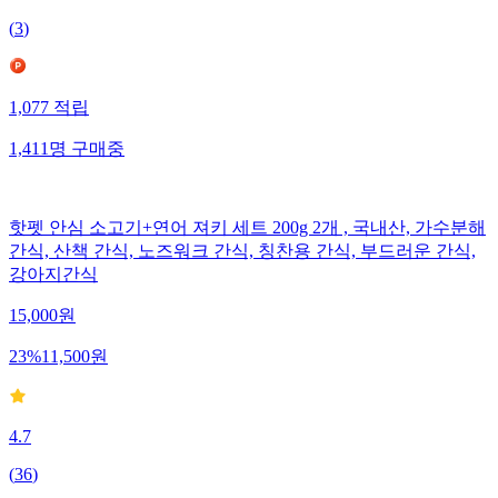
(
3
)
1,077
적립
1,411
명
구매중
핫펫 안심 소고기+연어 져키 세트 200g 2개 , 국내산, 가수분해
간식, 산책 간식, 노즈워크 간식, 칭찬용 간식, 부드러운 간식,
강아지간식
15,000
원
23
%
11,500
원
4.7
(
36
)