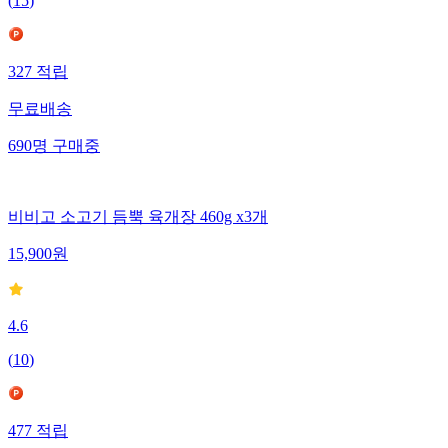
(
15
)
327
적립
무료배송
690
명
구매중
비비고 소고기 듬뿍 육개장 460g x3개
15,900
원
4.6
(
10
)
477
적립