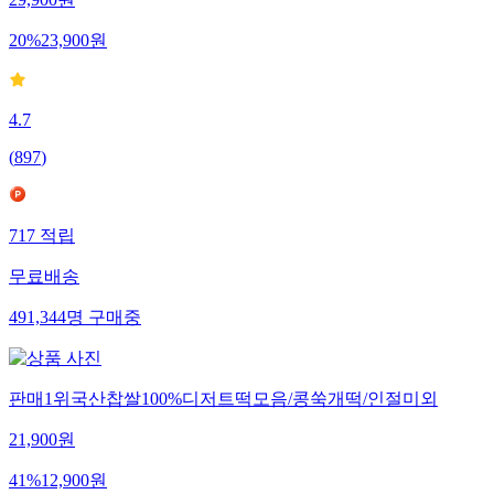
29,900
원
20
%
23,900
원
4.7
(
897
)
717
적립
무료배송
491,344
명
구매중
판매1위국산찹쌀100%디저트떡모음/콩쑥개떡/인절미외
21,900
원
41
%
12,900
원