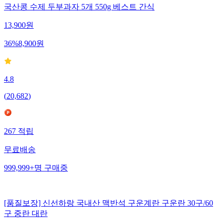
국산콩 수제 두부과자 5개 550g 베스트 간식
13,900
원
36
%
8,900
원
4.8
(
20,682
)
267
적립
무료배송
999,999+
명
구매중
[품질보장] 신선하랑 국내산 맥반석 구운계란 구운란 30구/60
구 중란 대란