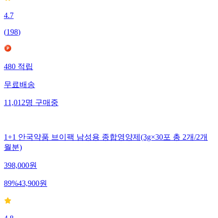
4.7
(
198
)
480
적립
무료배송
11,012
명
구매중
1+1 안국약품 브이팩 남성용 종합영양제(3g×30포 총 2개/2개
월분)
398,000
원
89
%
43,900
원