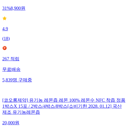
31
%
8,900
원
4.9
(
18
)
267
적립
무료배송
5,839
명
구매중
[코오롱제약] 유기농 레몬즙 레몬 100% 레몬수 NFC 착즙 정품
1박스X 15포 / 2박스/4박스/8박스[소비기한 2028. 01.12] 국산
제조 유기농레몬즙
20,000
원