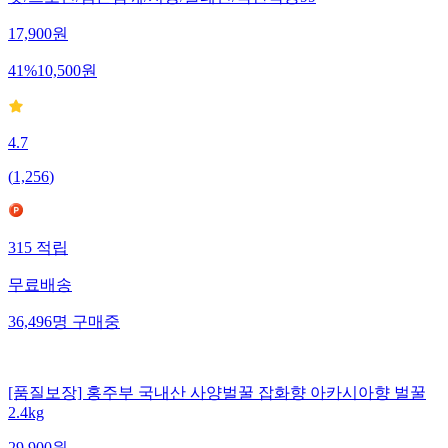
잣/프로틴/검은참깨/저당/플레인/국산약콩99
17,900
원
41
%
10,500
원
4.7
(
1,256
)
315
적립
무료배송
36,496
명
구매중
[품질보장] 홍주부 국내산 사양벌꿀 잡화향 아카시아향 벌꿀
2.4kg