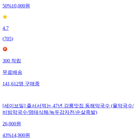
50
%
10,000
원
4.7
(
705
)
300
적립
무료배송
141,612
명
구매중
[세이브밀] 줄서서먹는 47년 강릉맛집 동해막국수 (물막국수/
비빔막국수/명태식해/녹두감자전/순살족발)
26,000
원
43
%
14,900
원