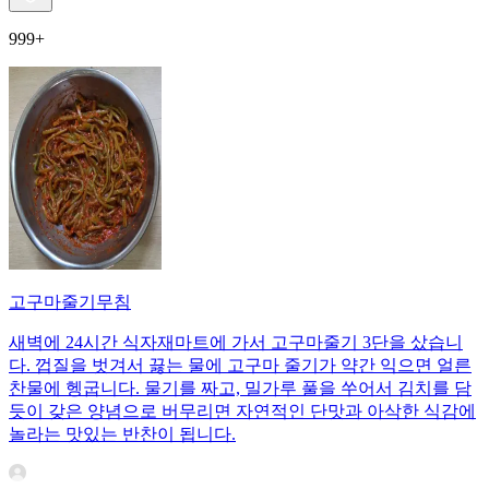
999+
고구마줄기무침
새벽에 24시간 식자재마트에 가서 고구마줄기 3단을 샀습니
다. 껍질을 벗겨서 끓는 물에 고구마 줄기가 약간 익으면 얼른
찬물에 헹굽니다. 물기를 짜고, 밀가루 풀을 쑤어서 김치를 담
듯이 갖은 양념으로 버무리면 자연적인 단맛과 아삭한 식감에
놀라는 맛있는 반찬이 됩니다.