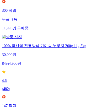
300
적립
무료배송
11,993
명
구매중
100% 국산쌀 전통방식 가마솥 누룽지 200g 1kg 3kg
30,000
원
84
%
4,900
원
4.6
(
482
)