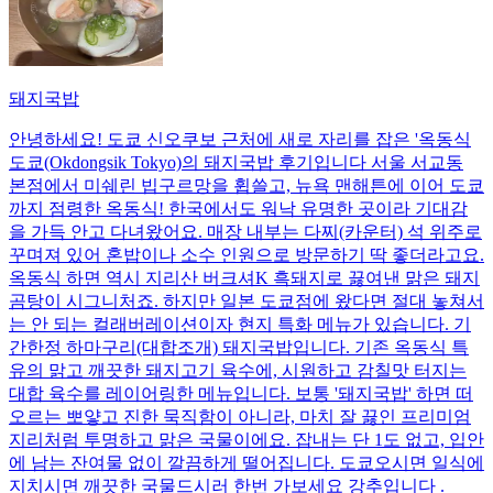
돼지국밥
안녕하세요! 도쿄 신오쿠보 근처에 새로 자리를 잡은 '옥동식
도쿄(Okdongsik Tokyo)의 돼지국밥 후기입니다 서울 서교동
본점에서 미쉐린 빕구르망을 휩쓸고, 뉴욕 맨해튼에 이어 도쿄
까지 점령한 옥동식! 한국에서도 워낙 유명한 곳이라 기대감
을 가득 안고 다녀왔어요. 매장 내부는 다찌(카운터) 석 위주로
꾸며져 있어 혼밥이나 소수 인원으로 방문하기 딱 좋더라고요.
옥동식 하면 역시 지리산 버크셔K 흑돼지로 끓여낸 맑은 돼지
곰탕이 시그니처죠. 하지만 일본 도쿄점에 왔다면 절대 놓쳐서
는 안 되는 컬래버레이션이자 현지 특화 메뉴가 있습니다. 기
간한정 하마구리(대합조개) 돼지국밥입니다. 기존 옥동식 특
유의 맑고 깨끗한 돼지고기 육수에, 시원하고 감칠맛 터지는
대합 육수를 레이어링한 메뉴입니다. 보통 '돼지국밥' 하면 떠
오르는 뽀얗고 진한 묵직함이 아니라, 마치 잘 끓인 프리미엄
지리처럼 투명하고 맑은 국물이에요. 잡내는 단 1도 없고, 입안
에 남는 잔여물 없이 깔끔하게 떨어집니다. 도쿄오시면 일식에
지치시면 깨끗한 국물드시러 한번 가보세요 강추입니다 .