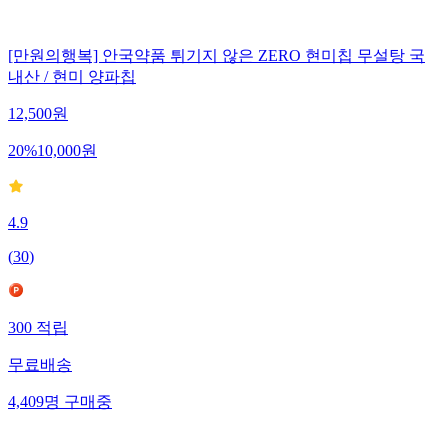
[만원의행복] 안국약품 튀기지 않은 ZERO 현미칩 무설탕 국
내산 / 현미 양파칩
12,500
원
20
%
10,000
원
4.9
(
30
)
300
적립
무료배송
4,409
명
구매중