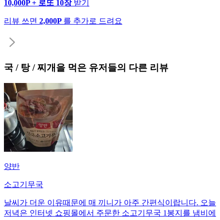
10,000P + 로또 10장
받기
리뷰 쓰면
2,000P
를 추가로 드려요
국 / 탕 / 찌개
을 먹은 유저들의 다른 리뷰
양반
소고기무국
날씨가 더운 이유때문에 매 끼니가 아주 간편식이랍니다. 오늘
저녁은 인터넷 쇼핑몰에서 주문한 소고기무국 1봉지를 냄비에