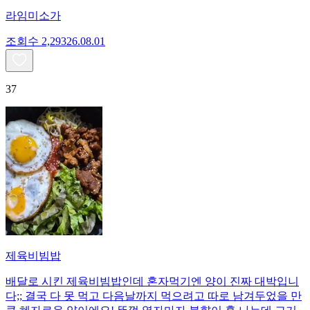
라임미소가
조회수
2,293
26.08.01
37
제육비빔밥
배달로 시킨 제육비빔밥인데 혼자먹기엔 양이 진짜 대박입니
다;; 결국 다 못 먹고 다음날까지 먹으려고 따로 남겨두었을 만