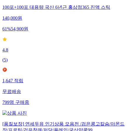
100포+100포 대용량 국산 6년근 홍삼정365 진액 스틱
140,000
원
61
%
54,900
원
4.8
(
5
)
1,647
적립
무료배송
799
명
구매중
[품질보장] 연세두유 인기상품 모음전 /검은콩고칼슘/아몬드