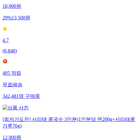
18,900
원
29
%
13,500
원
4.7
(
8,848
)
405
적립
무료배송
342,481
명
구매중
[최저가도전] 서리태 콩국수 3인분(1인분당 면200g+서리태콩
가루70g)
12,900
원