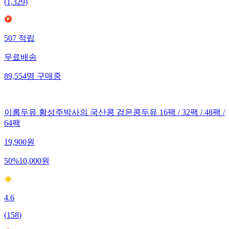
(
1,329
)
507
적립
무료배송
89,554
명
구매중
이롬두유 황성주박사의 국산콩 검은콩두유 16팩 / 32팩 / 48팩 /
64팩
19,900
원
50
%
10,000
원
4.6
(
158
)