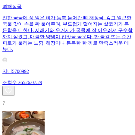
뼈해장국
진한 국물에 푹 익은 뼈가 듬뿍 들어간 뼈 해장국. 깊고 얼큰한
국물 맛이 속을 확 풀어주며, 부드럽게 떨어지는 살코기가 든
든함을 더한다. 시래기와 우거지가 국물에 잘 어우러져 구수함
까지 살렸고, 매콤한 양념이 입맛을 돋운다. 한 숟갈 뜨는 순간
피로가 풀리는 느낌, 해장이나 든든한 한 끼로 만족스러운 메
뉴다.
지니5700992
조회수
365
26.07.29
7