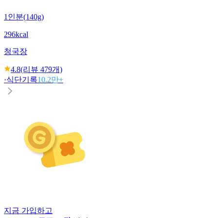
1인분(140g)
296kcal
청국장
4.8
(리뷰
479
개)
·
식단기록
10.2만+
지금 가입하고