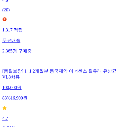
4.8
(
20
)
1,317
적립
무료배송
2,365
명
구매중
[품질보장] 1+1 2개월분 동국제약 이너센스 질유래 유산균
VL8함유
100,000
원
83
%
16,900
원
4.7