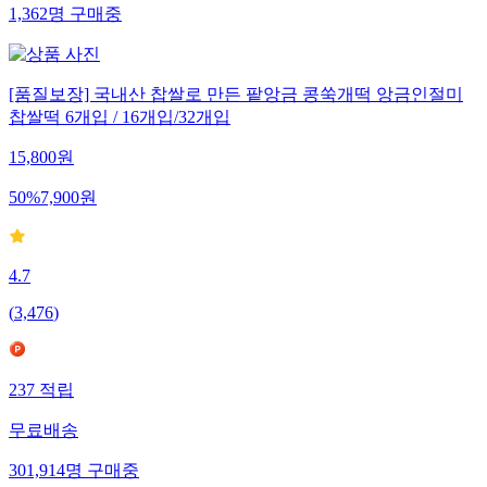
1,362
명
구매중
[품질보장] 국내산 찹쌀로 만든 팥앙금 콩쑥개떡 앙금인절미
찹쌀떡 6개입 / 16개입/32개입
15,800
원
50
%
7,900
원
4.7
(
3,476
)
237
적립
무료배송
301,914
명
구매중