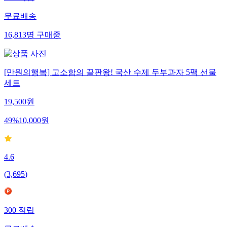
147
적립
무료배송
16,813
명
구매중
[만원의행복] 고소함의 끝판왕! 국산 수제 두부과자 5팩 선물
세트
19,500
원
49
%
10,000
원
4.6
(
3,695
)
300
적립