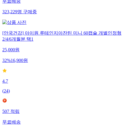
무료배송
323,229
명
구매중
[안국건강] 아이원 루테인지아잔틴 미니 60캡슐 개별인정형
2/4/6개월분 택1
25,000
원
32
%
16,900
원
4.7
(
24
)
507
적립
무료배송