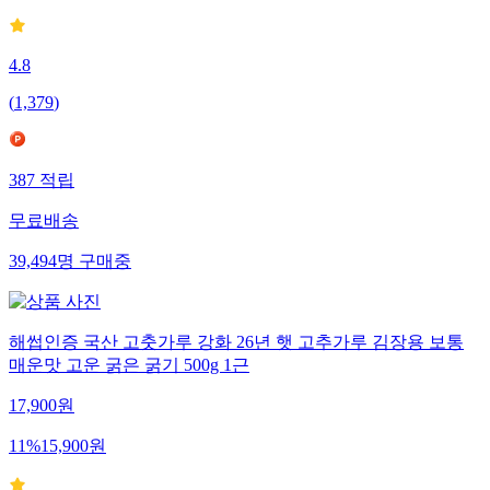
4.8
(
1,379
)
387
적립
무료배송
39,494
명
구매중
해썹인증 국산 고춧가루 강화 26년 햇 고추가루 김장용 보통
매운맛 고운 굵은 굵기 500g 1근
17,900
원
11
%
15,900
원