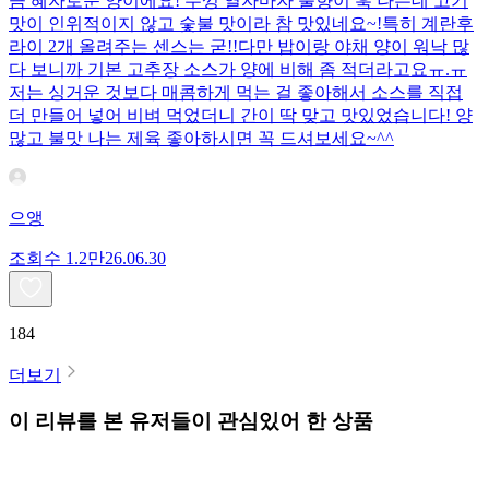
큼 혜자로운 양이에요! 뚜껑 열자마자 불향이 훅 나는데 고기
맛이 인위적이지 않고 숯불 맛이라 참 맛있네요~!특히 계란후
라이 2개 올려주는 센스는 굳!! ​다만 밥이랑 야채 양이 워낙 많
다 보니까 기본 고추장 소스가 양에 비해 좀 적더라고요ㅠ.ㅠ
저는 싱거운 것보다 매콤하게 먹는 걸 좋아해서 소스를 직접
더 만들어 넣어 비벼 먹었더니 간이 딱 맞고 맛있었습니다! 양
많고 불맛 나는 제육 좋아하시면 꼭 드셔보세요~^^
으앵
조회수
1.2만
26.06.30
184
더보기
이 리뷰를 본 유저들이 관심있어 한 상품