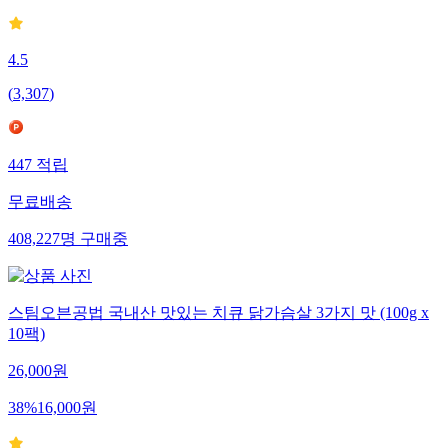
4.5
(
3,307
)
447
적립
무료배송
408,227
명
구매중
스팀오븐공법 국내산 맛있는 치큐 닭가슴살 3가지 맛 (100g x
10팩)
26,000
원
38
%
16,000
원