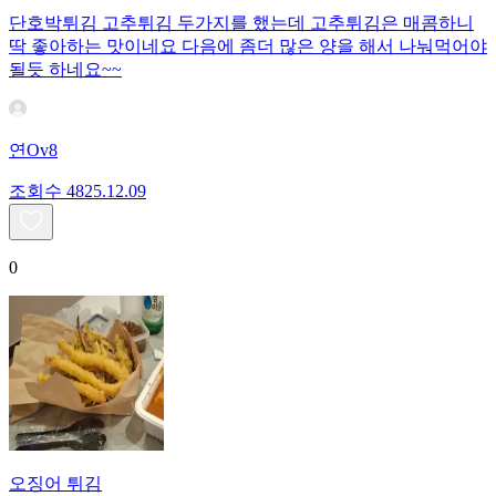
단호박튀김 고추튀김 두가지를 했는데 고추튀김은 매콤하니
딱 좋아하는 맛이네요 다음에 좀더 많은 양을 해서 나눠먹어야
될듯 하네요~~
연Ov8
조회수
48
25.12.09
0
오징어 튀김