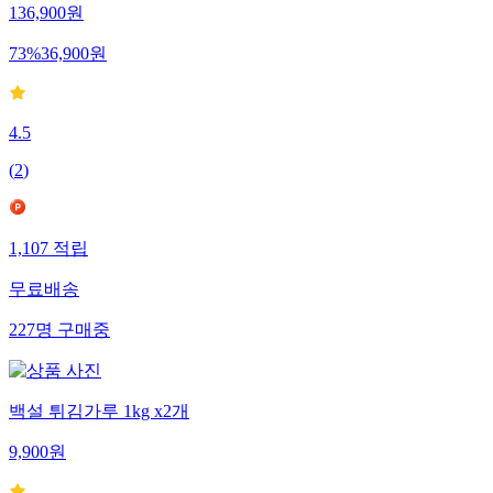
136,900
원
73
%
36,900
원
4.5
(
2
)
1,107
적립
무료배송
227
명
구매중
백설 튀김가루 1kg x2개
9,900
원