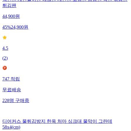
덕션팬 계란말이팬 에그팬 계란팬 코팅팬 궁중팬 웍팬 볶음팬
튀김팬
44,900
원
45
%
24,900
원
4.5
(
2
)
747
적립
무료배송
228
명
구매중
디어커스 물튀김방지 한옥 처마 싱크대 물막이 그란데
58x4(cm)