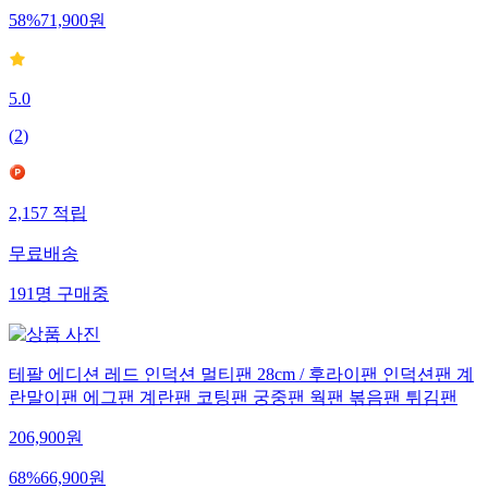
58
%
71,900
원
5.0
(
2
)
2,157
적립
무료배송
191
명
구매중
테팔 에디션 레드 인덕션 멀티팬 28cm / 후라이팬 인덕션팬 계
란말이팬 에그팬 계란팬 코팅팬 궁중팬 웍팬 볶음팬 튀김팬
206,900
원
68
%
66,900
원