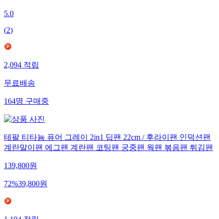
5.0
(
2
)
2,094
적립
무료배송
164
명
구매중
테팔 티타늄 퓨어 그레이 2in1 딥팬 22cm / 후라이팬 인덕션팬
계란말이팬 에그팬 계란팬 코팅팬 궁중팬 웍팬 볶음팬 튀김팬
139,800
원
72
%
39,800
원