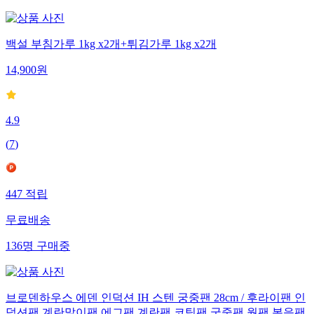
백설 부침가루 1kg x2개+튀김가루 1kg x2개
14,900
원
4.9
(
7
)
447
적립
무료배송
136
명
구매중
브로덴하우스 에덴 인덕션 IH 스텐 궁중팬 28cm / 후라이팬 인