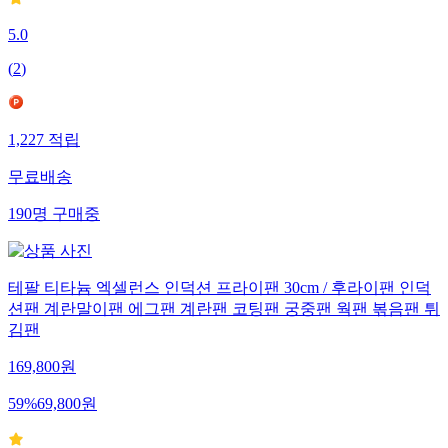
5.0
(
2
)
1,227
적립
무료배송
190
명
구매중
테팔 티타늄 엑셀런스 인덕션 프라이팬 30cm / 후라이팬 인덕
션팬 계란말이팬 에그팬 계란팬 코팅팬 궁중팬 웍팬 볶음팬 튀
김팬
169,800
원
59
%
69,800
원