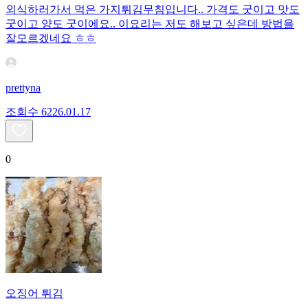
외식하러가서 먹은 가지튀김무침입니다.. 가격도 굿이고 맛도
굿이고 양도 굿이에요.. 이요리는 저도 해보고 싶은데 방법을
잘모르겠네요 ㅎㅎ
prettyna
조회수
62
26.01.17
0
오징어 튀김