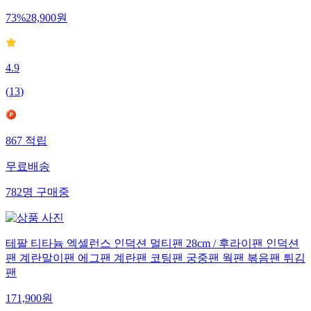
73
%
28,900
원
4.9
(
13
)
867
적립
무료배송
782
명
구매중
테팔 티타늄 엑셀런스 인덕션 멀티팬 28cm / 후라이팬 인덕션
팬 계란말이팬 에그팬 계란팬 코팅팬 궁중팬 웍팬 볶음팬 튀김
팬
171,900
원