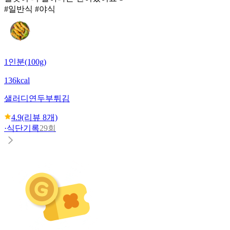
#일반식 #야식
1인분(100g)
136kcal
샐러디
연두부튀김
4.9
(리뷰
8
개)
·
식단기록
29회