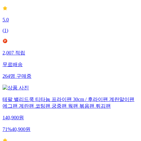
5.0
(
1
)
2,007
적립
무료배송
264
명
구매중
테팔 밸리드쿡 티타늄 프라이팬 30cm / 후라이팬 계란말이팬
에그팬 계란팬 코팅팬 궁중팬 웍팬 볶음팬 튀김팬
140,900
원
71
%
40,900
원