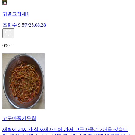
귀염그잡채1
조회수
9.5만
25.08.28
999+
고구마줄기무침
새벽에 24시간 식자재마트에 가서 고구마줄기 3단을 샀습니