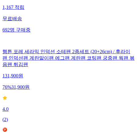
1,167
적립
무료배송
692
명
구매중
햄튼 포레 세라믹 인덕션 소테팬 2종세트 (20+26cm) / 후라이
팬 인덕션팬 계란말이팬 에그팬 계란팬 코팅팬 궁중팬 웍팬 볶
음팬 튀김팬
131,900
원
76
%
31,900
원
4.0
(
2
)