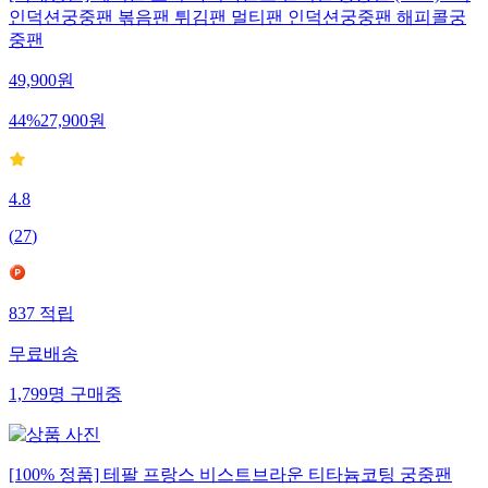
인덕션궁중팬 볶음팬 튀김팬 멀티팬 인덕션궁중팬 해피콜궁
중팬
49,900
원
44
%
27,900
원
4.8
(
27
)
837
적립
무료배송
1,799
명
구매중
[100% 정품] 테팔 프랑스 비스트브라운 티타늄코팅 궁중팬