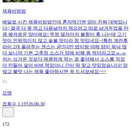
제육비빔밥
배달로 시킨 제육비빔밥인데 혼자먹기엔 양이 진짜 대박입니
다;; 결국 다 못 먹고 다음날까지 먹으려고 따로 남겨두었을 만
큼 혜자로운 양이에요! 뚜껑 열자마자 불향이 훅 나는데 고기
맛이 인위적이지 않고 숯불 맛이라 참 맛있네요~!특히 계란후
라이 2개 올려주는 센스는 굳!! ​다만 밥이랑 야채 양이 워낙 많
다 보니까 기본 고추장 소스가 양에 비해 좀 적더라고요ㅠ.ㅠ
저는 싱거운 것보다 매콤하게 먹는 걸 좋아해서 소스를 직접
더 만들어 넣어 비벼 먹었더니 간이 딱 맞고 맛있었습니다! 양
많고 불맛 나는 제육 좋아하시면 꼭 드셔보세요~^^
으앵
조회수
1.1만
26.06.30
172