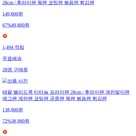
28cm / 후라이팬 웍팬 코팅팬 볶음팬 튀김팬
149,800
원
67
%
49,800
원
1,494
적립
무료배송
28
명
구매중
테팔 밸리드쿡 티타늄 프라이팬 28cm / 후라이팬 계란말이팬
에그팬 계란팬 코팅팬 궁중팬 웍팬 볶음팬 튀김팬
138,900
원
72
%
38,900
원