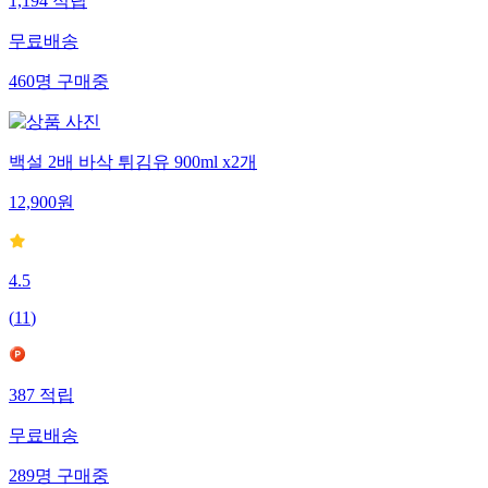
1,194
적립
무료배송
460
명
구매중
백설 2배 바삭 튀김유 900ml x2개
12,900
원
4.5
(
11
)
387
적립
무료배송
289
명
구매중