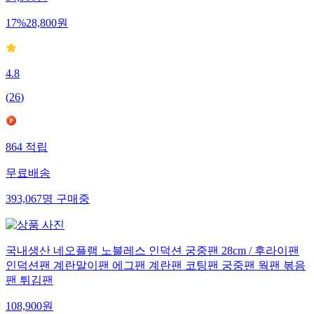
34,900
원
17
%
28,800
원
4.8
(
26
)
864
적립
무료배송
393,067
명
구매중
국내생산 네오플램 노블레스 인덕션 궁중팬 28cm / 후라이팬
인덕션팬 계란말이팬 에그팬 계란팬 코팅팬 궁중팬 웍팬 볶음
팬 튀김팬
108,900
원