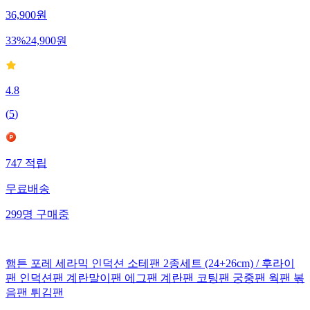
36,900
원
33
%
24,900
원
4.8
(
5
)
747
적립
무료배송
299
명
구매중
햄튼 포레 세라믹 인덕션 소테팬 2종세트 (24+26cm) / 후라이
팬 인덕션팬 계란말이팬 에그팬 계란팬 코팅팬 궁중팬 웍팬 볶
음팬 튀김팬