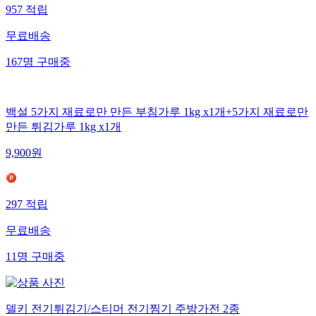
957
적립
무료배송
167
명
구매중
백설 5가지 재료로만 만든 부침가루 1kg x1개+5가지 재료로만
만든 튀김가루 1kg x1개
9,900
원
297
적립
무료배송
11
명
구매중
델키 전기튀김기/스티머 전기찜기 주방가전 2종