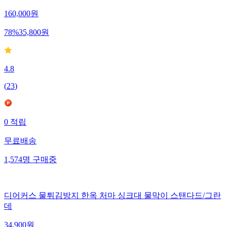
160,000
원
78
%
35,800
원
4.8
(
23
)
0
적립
무료배송
1,574
명
구매중
디어커스 물튀김방지 한옥 처마 싱크대 물막이 스탠다드/그란
데