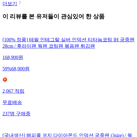
더보기
이 리뷰를 본 유저들이 관심있어 한 상품
[100% 정품] 테팔 인테그랄 실버 인덕션 티타늄코팅 IH 궁중팬
28cm / 후라이팬 웍팬 코팅팬 볶음팬 튀김팬
168,900
원
59
%
68,900
원
2,067
적립
무료배송
237
명
구매중
[국내생산] 해피콜 코지 다이아몬드 인덕션 궁중팬 (3size) / 웍