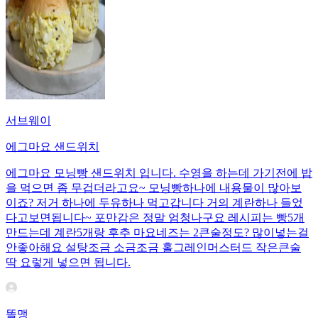
서브웨이
에그마요 샌드위치
에그마요 모닝빵 샌드위치 입니다. 수영을 하는데 가기전에 밥
을 먹으면 좀 무겁더라고요~ 모닝빵하나에 내용물이 많아보
이죠? 저거 하나에 두유하나 먹고갑니다 거의 계란하나 들었
다고보면됩니다~ 포만감은 정말 엄청나구요 레시피는 빵5개
만드는데 계란5개랑 후추 마요네즈는 2큰술정도? 많이넣는걸
안좋아해요 설탕조금 소금조금 홀그레인머스터드 작은큰술
딱 요렇게 넣으면 됩니다.
똘맹