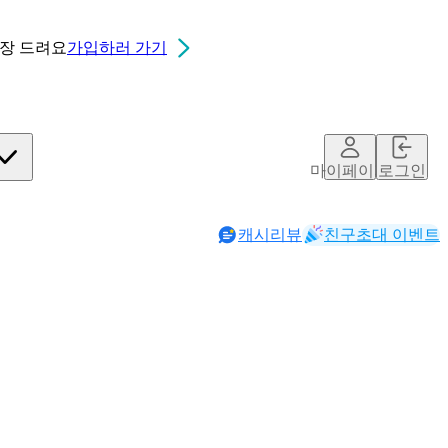
0장
드려요
가입하러 가기
마이페이지
로그인
캐시리뷰
친구초대 이벤트