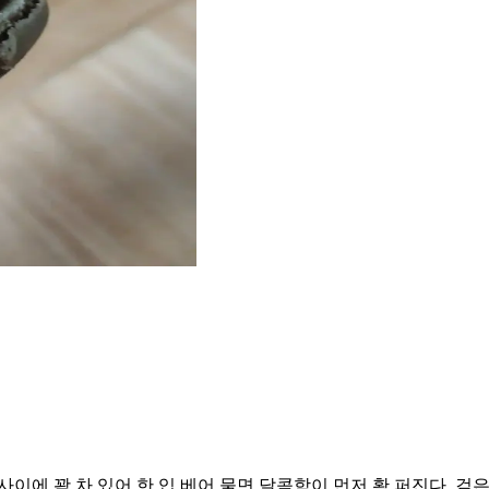
이에 꽉 차 있어 한 입 베어 물면 달콤함이 먼저 확 퍼진다. 겉