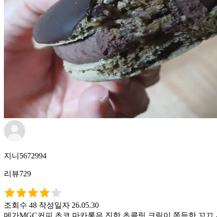
지니5672994
리뷰729
조회수 48
작성일자 26.05.30
메가MGC커피 초코 마카롱은 진한 초콜릿 크림이 쫀득한 꼬끄 사