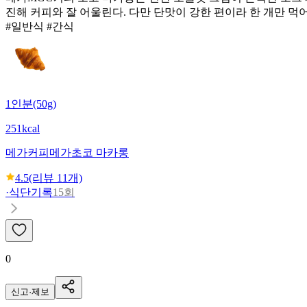
진해 커피와 잘 어울린다. 다만 단맛이 강한 편이라 한 개만 먹
#일반식 #간식
1인분(50g)
251kcal
메가커피
메가초코 마카롱
4.5
(리뷰
11
개)
·
식단기록
15회
0
신고·제보