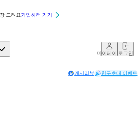
0장
드려요
가입하러 가기
마이페이지
로그인
캐시리뷰
친구초대 이벤트