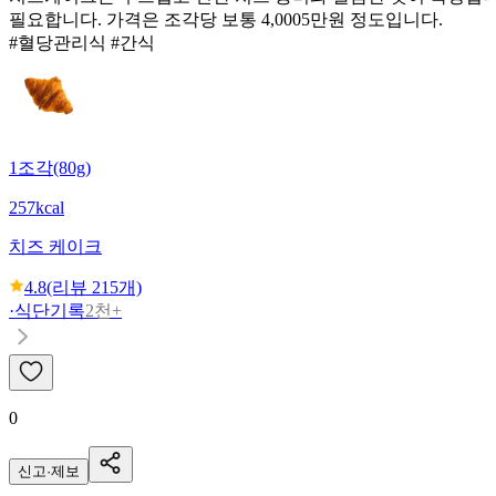
필요합니다. 가격은 조각당 보통 4,0005만원 정도입니다.
#혈당관리식 #간식
1조각(80g)
257kcal
치즈 케이크
4.8
(리뷰
215
개)
·
식단기록
2천+
0
신고·제보