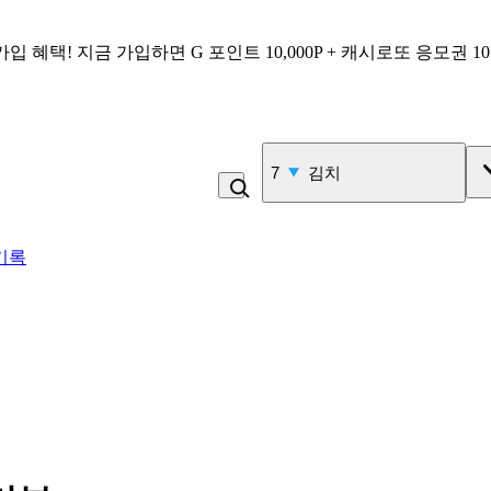
가입 혜택!
지금 가입하면
G 포인트 10,000P + 캐시로또 응모권 1
7
김치
기록