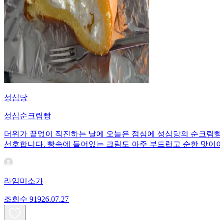
성심당
성심순크림빵
더위가 끝없이 직진하는 날에 오늘은 점심에 성심당의 순크림빵으
선호합니다. 빵속에 들어있는 크림도 아주 부드럽고 순한 맛이
라임미소가
조회수
919
26.07.27