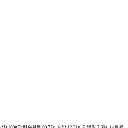
g당 탄수화물 60.77g, 지방 12.31g, 단백질 7.69g, 나트륨