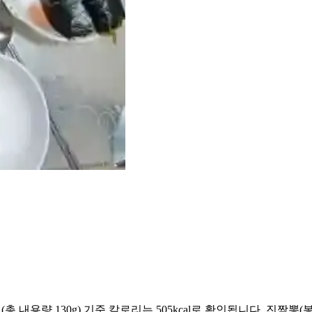
130g) 기준 칼로리는 505kcal로 확인됩니다. 진짬뽕(봉지) 100