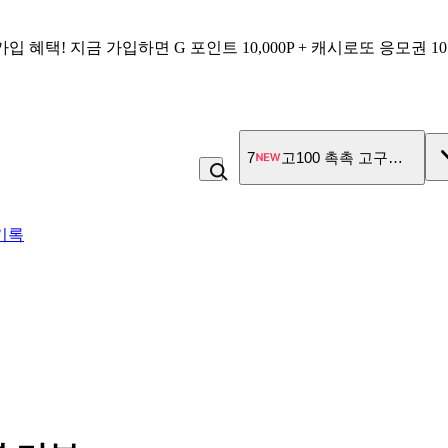
가입 혜택!
지금 가입하면
G 포인트 10,000P + 캐시로또 응모권 1
7
고100 촉촉 고구마 스틱
기록