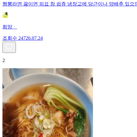
짬뽕라면 끓이면 되요 참 쉽쥬 냉장고에 당근이나 양배추 있으
희망ㆍ
조회수
247
26.07.24
2