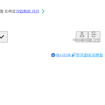
0장
드려요
가입하러 가기
마이페이지
로그인
캐시리뷰
친구초대 이벤트