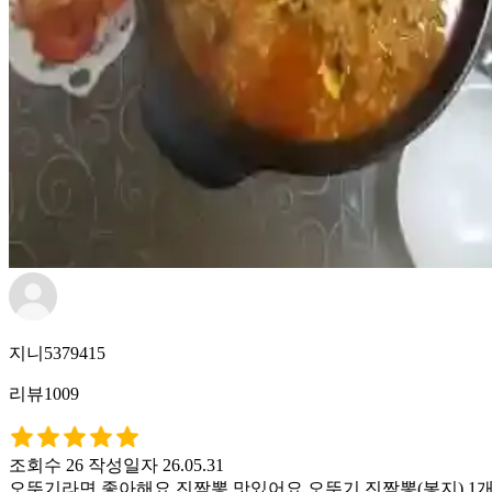
지니5379415
리뷰1009
조회수 26
작성일자 26.05.31
오뚜기라면 좋아해요 진짬뽕 맛있어요 오뚜기 진짬뽕(봉지) 1개(총 내용량 