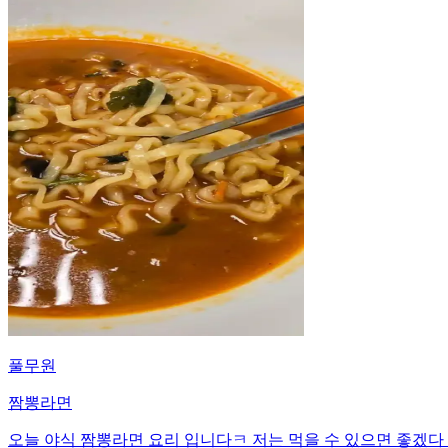
풀무원
짬뽕라면
오늘 야식 짬뽕라면 요리 입니다ㅋ 저는 먹을 수 있으면 좋겠다