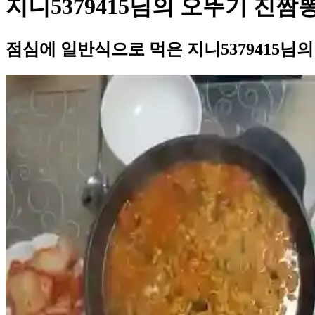
지니5379415님의 오뚜기 진짬
점심에 일반식으로 먹은 지니5379415님