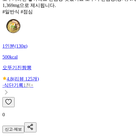
1,369mg으로 제시됩니다.
#일반식 #점심
1인분(130g)
500kcal
오뚜기
진짬뽕
4.8
(리뷰
125
개)
·
식단기록
1천+
0
신고·제보