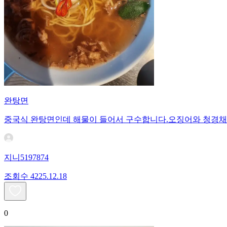
완탕면
중국식 완탕면인데 해물이 들어서 구수합니다.오징어와 청경채가
지니5197874
조회수
42
25.12.18
0