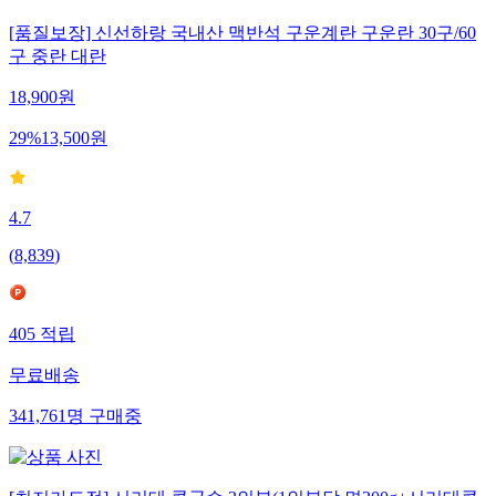
[품질보장] 신선하랑 국내산 맥반석 구운계란 구운란 30구/60
구 중란 대란
18,900
원
29
%
13,500
원
4.7
(
8,839
)
405
적립
무료배송
341,761
명
구매중