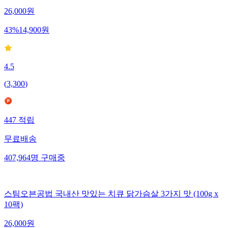
26,000
원
43
%
14,900
원
4.5
(
3,300
)
447
적립
무료배송
407,964
명
구매중
스팀오븐공법 국내산 맛있는 치큐 닭가슴살 3가지 맛 (100g x
10팩)
26,000
원