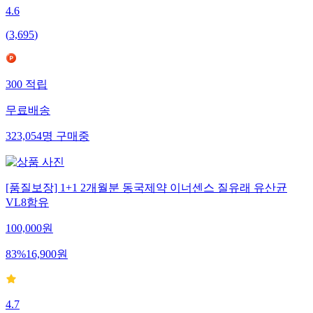
4.6
(
3,695
)
300
적립
무료배송
323,054
명
구매중
[품질보장] 1+1 2개월분 동국제약 이너센스 질유래 유산균
VL8함유
100,000
원
83
%
16,900
원
4.7