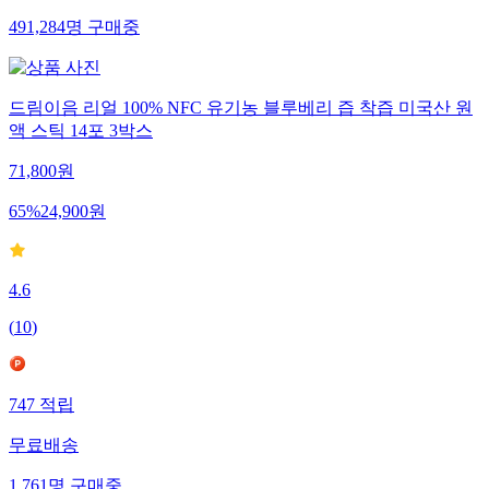
491,284
명
구매중
드림이음 리얼 100% NFC 유기농 블루베리 즙 착즙 미국산 원
액 스틱 14포 3박스
71,800
원
65
%
24,900
원
4.6
(
10
)
747
적립
무료배송