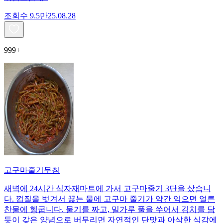
조회수
9.5만
25.08.28
999+
고구마줄기무침
새벽에 24시간 식자재마트에 가서 고구마줄기 3단을 샀습니
다. 껍질을 벗겨서 끓는 물에 고구마 줄기가 약간 익으면 얼른
찬물에 헹굽니다. 물기를 짜고, 밀가루 풀을 쑤어서 김치를 담
듯이 갖은 양념으로 버무리면 자연적인 단맛과 아삭한 식감에