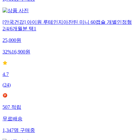
1,761
명
구매중
[안국건강] 아이원 루테인지아잔틴 미니 60캡슐 개별인정형
2/4/6개월분 택1
25,000
원
32
%
16,900
원
4.7
(
24
)
507
적립
무료배송
1,347
명
구매중