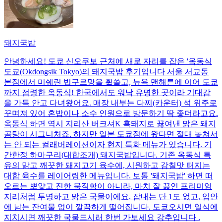
돼지국밥
안녕하세요! 도쿄 신오쿠보 근처에 새로 자리를 잡은 '옥동식
도쿄(Okdongsik Tokyo)의 돼지국밥 후기입니다 서울 서교동
본점에서 미쉐린 빕구르망을 휩쓸고, 뉴욕 맨해튼에 이어 도쿄
까지 점령한 옥동식! 한국에서도 워낙 유명한 곳이라 기대감
을 가득 안고 다녀왔어요. 매장 내부는 다찌(카운터) 석 위주로
꾸며져 있어 혼밥이나 소수 인원으로 방문하기 딱 좋더라고요.
옥동식 하면 역시 지리산 버크셔K 흑돼지로 끓여낸 맑은 돼지
곰탕이 시그니처죠. 하지만 일본 도쿄점에 왔다면 절대 놓쳐서
는 안 되는 컬래버레이션이자 현지 특화 메뉴가 있습니다. 기
간한정 하마구리(대합조개) 돼지국밥입니다. 기존 옥동식 특
유의 맑고 깨끗한 돼지고기 육수에, 시원하고 감칠맛 터지는
대합 육수를 레이어링한 메뉴입니다. 보통 '돼지국밥' 하면 떠
오르는 뽀얗고 진한 묵직함이 아니라, 마치 잘 끓인 프리미엄
지리처럼 투명하고 맑은 국물이에요. 잡내는 단 1도 없고, 입안
에 남는 잔여물 없이 깔끔하게 떨어집니다. 도쿄오시면 일식에
지치시면 깨끗한 국물드시러 한번 가보세요 강추입니다 .