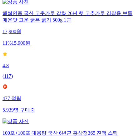
해썹인증 국산 고춧가루 강화 26년 햇 고추가루 김장용 보통
매운맛 고운 굵은 굵기 500g 1근
17,900
원
11
%
15,900
원
4.8
(
117
)
477
적립
5,939
명
구매중
100포+100포 대용량 국산 6년근 홍삼정365 진액 스틱