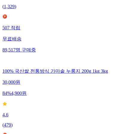
(
1,329
)
507
적립
무료배송
89,517
명
구매중
100% 국산쌀 전통방식 가마솥 누룽지 200g 1kg 3kg
30,000
원
84
%
4,900
원
4.6
(
479
)