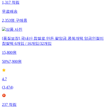
1,317
적립
무료배송
2,353
명
구매중
[품질보장] 국내산 찹쌀로 만든 팥앙금 콩쑥개떡 앙금인절미
찹쌀떡 6개입 / 16개입/32개입
15,800
원
50
%
7,900
원
4.7
(
3,474
)
237
적립