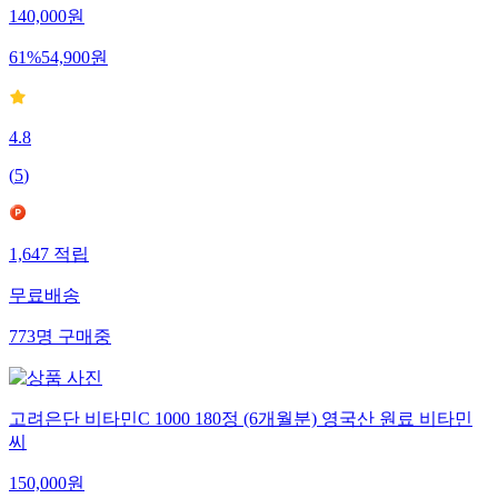
140,000
원
61
%
54,900
원
4.8
(
5
)
1,647
적립
무료배송
773
명
구매중
고려은단 비타민C 1000 180정 (6개월분) 영국산 원료 비타민
씨
150,000
원