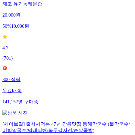
제조 유기농레몬즙
20,000
원
50
%
10,000
원
4.7
(
701
)
300
적립
무료배송
141,157
명
구매중
[세이브밀] 줄서서먹는 47년 강릉맛집 동해막국수 (물막국수/
비빔막국수/명태식해/녹두감자전/순살족발)