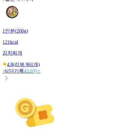
1인분(200g)
121kcal
김치찌개
4.8
(리뷰
961
개)
·
식단기록
43.6만+