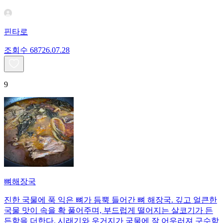
핀타로
조회수
687
26.07.28
9
뼈해장국
진한 국물에 푹 익은 뼈가 듬뿍 들어간 뼈 해장국. 깊고 얼큰한
국물 맛이 속을 확 풀어주며, 부드럽게 떨어지는 살코기가 든
든함을 더한다. 시래기와 우거지가 국물에 잘 어우러져 구수함