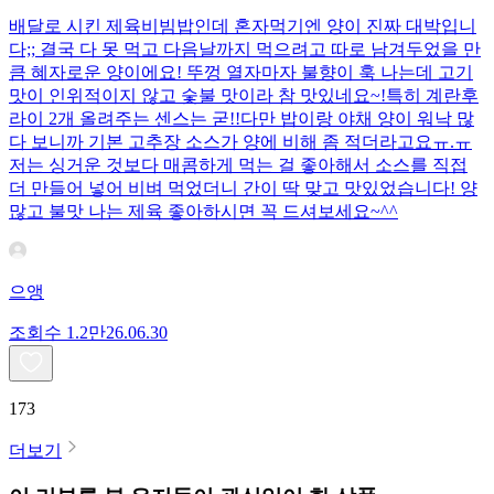
배달로 시킨 제육비빔밥인데 혼자먹기엔 양이 진짜 대박입니
다;; 결국 다 못 먹고 다음날까지 먹으려고 따로 남겨두었을 만
큼 혜자로운 양이에요! 뚜껑 열자마자 불향이 훅 나는데 고기
맛이 인위적이지 않고 숯불 맛이라 참 맛있네요~!특히 계란후
라이 2개 올려주는 센스는 굳!! ​다만 밥이랑 야채 양이 워낙 많
다 보니까 기본 고추장 소스가 양에 비해 좀 적더라고요ㅠ.ㅠ
저는 싱거운 것보다 매콤하게 먹는 걸 좋아해서 소스를 직접
더 만들어 넣어 비벼 먹었더니 간이 딱 맞고 맛있었습니다! 양
많고 불맛 나는 제육 좋아하시면 꼭 드셔보세요~^^
으앵
조회수
1.2만
26.06.30
173
더보기