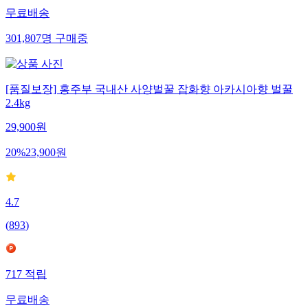
무료배송
301,807
명
구매중
[품질보장] 홍주부 국내산 사양벌꿀 잡화향 아카시아향 벌꿀
2.4kg
29,900
원
20
%
23,900
원
4.7
(
893
)
717
적립
무료배송