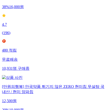
38
%
16,000
원
4.7
(
196
)
480
적립
무료배송
10,931
명
구매중
[만원의행복] 안국약품 튀기지 않은 ZERO 현미칩 무설탕 국
내산 / 현미 양파칩
12,500
원