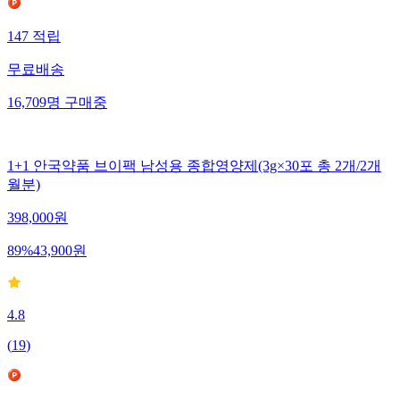
147
적립
무료배송
16,709
명
구매중
1+1 안국약품 브이팩 남성용 종합영양제(3g×30포 총 2개/2개
월분)
398,000
원
89
%
43,900
원
4.8
(
19
)