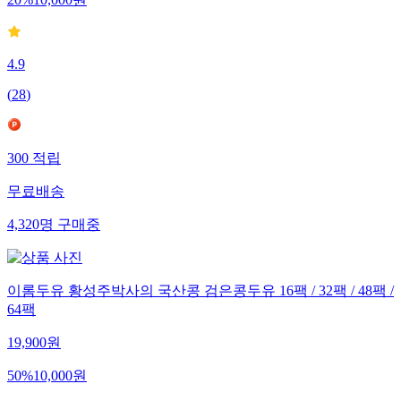
20
%
10,000
원
4.9
(
28
)
300
적립
무료배송
4,320
명
구매중
이롬두유 황성주박사의 국산콩 검은콩두유 16팩 / 32팩 / 48팩 /
64팩
19,900
원
50
%
10,000
원