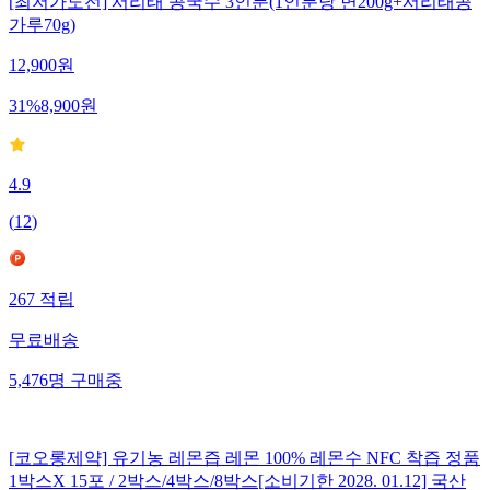
[최저가도전] 서리태 콩국수 3인분(1인분당 면200g+서리태콩
가루70g)
12,900
원
31
%
8,900
원
4.9
(
12
)
267
적립
무료배송
5,476
명
구매중
[코오롱제약] 유기농 레몬즙 레몬 100% 레몬수 NFC 착즙 정품
1박스X 15포 / 2박스/4박스/8박스[소비기한 2028. 01.12] 국산