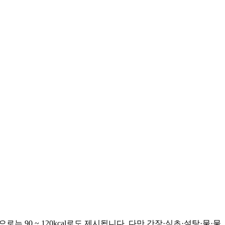
로는 90 ~ 120kcal로도 제시됩니다. 다만 간장·식초·설탕·물·물