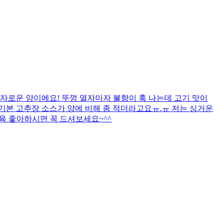
자로운 양이에요! 뚜껑 열자마자 불향이 훅 나는데 고기 맛이
까 기본 고추장 소스가 양에 비해 좀 적더라고요ㅠ.ㅠ 저는 싱거운
제육 좋아하시면 꼭 드셔보세요~^^