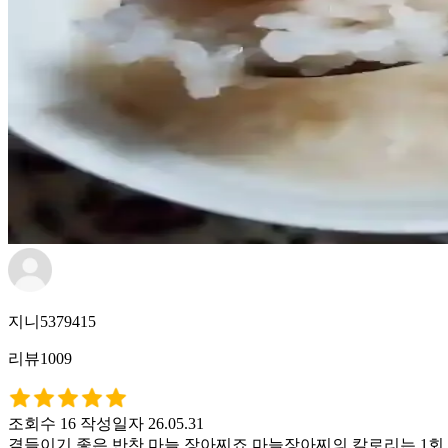
지니5379415
리뷰1009
조회수 16
작성일자 26.05.31
곁들이기 좋은 반찬 마늘 장아찌죠 마늘장아찌의 칼로리는 1회 제공량(약