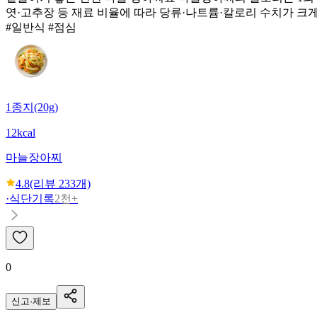
엿·고추장 등 재료 비율에 따라 당류·나트륨·칼로리 수치가 크게
#일반식 #점심
1종지(20g)
12kcal
마늘장아찌
4.8
(리뷰
233
개)
·
식단기록
2천+
0
신고·제보