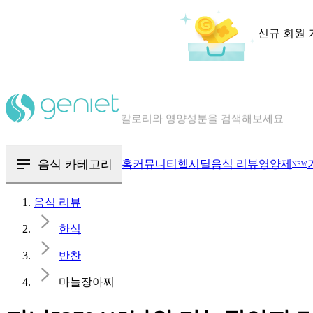
신규 회원 
칼로리와 영양성분을 검색해보세요
혈당 · 다이어트 음식 검색해보세요
음식 카테고리
홈
커뮤니티
헬시딜
음식 리뷰
영양제
NEW
음식 · 영양제 리뷰를 찾아보세요
음식 리뷰
한식
반찬
마늘장아찌