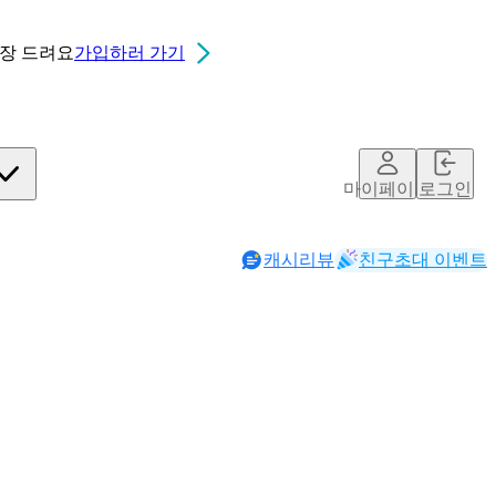
0장
드려요
가입하러 가기
마이페이지
로그인
캐시리뷰
친구초대 이벤트