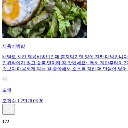
제육비빔밥
배달로 시킨 제육비빔밥인데 혼자먹기엔 양이 진짜 대박입니다;;
인위적이지 않고 숯불 맛이라 참 맛있네요~!특히 계란후라이 2개
것보다 매콤하게 먹는 걸 좋아해서 소스를 직접 더 만들어 넣어 
으앵
조회수
1.2만
26.06.30
172