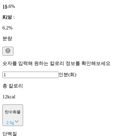
16.6
%
12
지방
:
Kcal
6.2
%
분량
숫자를 입력해 원하는 칼로리 정보를 확인해보세요
인분(회)
총 칼로리
12
kcal
탄수화물
2.5
g
단백질