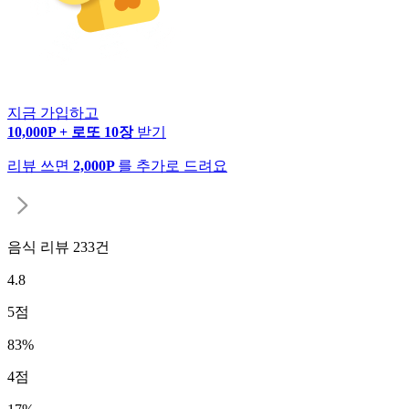
지금 가입하고
10,000P + 로또 10장
받기
리뷰 쓰면
2,000P
를 추가로 드려요
음식 리뷰
233
건
4.8
5
점
83
%
4
점