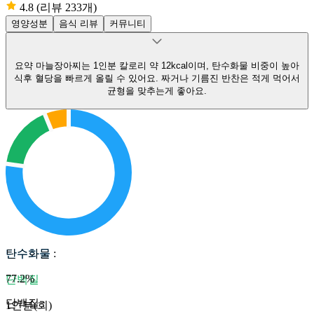
4.8
(리뷰 233개)
영양성분
음식 리뷰
커뮤니티
요약
마늘장아찌는 1인분 칼로리 약 12kcal이며, 탄수화물 비중이 높아
식후 혈당을 빠르게 올릴 수 있어요.
짜거나 기름진 반찬은 적게 먹어서
균형을 맞추는게 좋아요.
탄수화물
탄수화물
:
77.2
%
단백질
단백질
:
1인분(회)