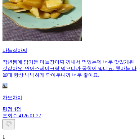
마늘장아찌
작년봄에 담가둔 마늘장아찌 꺼내서 먹었는데 너무 맛있게된
것같아요. 연어스테이크랑 먹으니까 궁합이 맞네요. 햇마늘 나
올때 항상 넉넉하게 담아두니까 너무 좋아요.
차오차이
평점
4
점
조회수
41
26.01.22
1