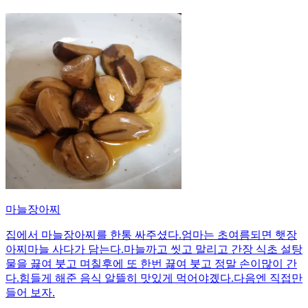
마늘장아찌
집에서 마늘장아찌를 한통 싸주셨다.엄마는 초여름되면 햇장
아찌마늘 사다가 담는다.마늘까고 씻고 말리고 간장 식초 설탕
물을 끓여 붓고 며칠후에 또 한번 끓여 붓고 정말 손이많이 간
다.힘들게 해준 음식 알뜰히 맛있게 먹어야곘다.다음엔 직접만
들어 보자.