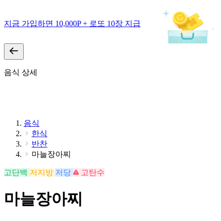
지금 가입하면 10,000P + 로또 10장 지급
음식 상세
음식
한식
반찬
마늘장아찌
고단백
저지방
저당
고탄수
마늘장아찌