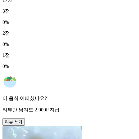
17
%
3
점
0
%
2
점
0
%
1
점
0
%
이 음식 어떠셨나요?
리뷰만 남겨도
2,000
P
지급
리뷰 쓰기