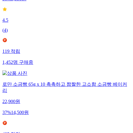
4.5
(
4
)
119
적립
1,452
명
구매중
로만 소금빵 65g x 10 촉촉하고 짭짤한 고소함 소금빵 베이커
리
22,900
원
37
%
14,500
원