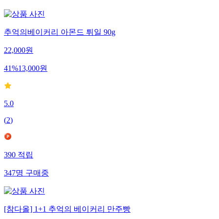
추억의베이커리 아몬드 튀일 90g
22,000
원
41
%
13,000
원
5.0
(
2
)
390
적립
347
명
구매중
[참다올] 1+1 추억의 베이커리 만주빵