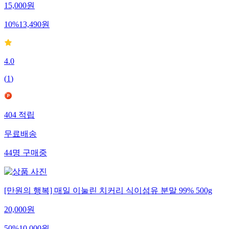
15,000
원
10
%
13,490
원
4.0
(
1
)
404
적립
무료배송
44
명
구매중
[만원의 행복] 매일 이눌린 치커리 식이섬유 분말 99% 500g
20,000
원