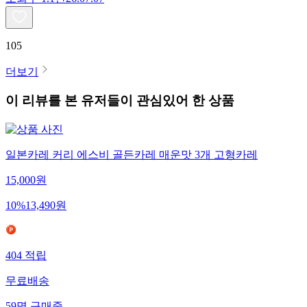
105
더보기
이 리뷰를 본 유저들이 관심있어 한 상품
일본카레 커리 에스비 골든카레 매운맛 3개 고형카레
15,000
원
10
%
13,490
원
404
적립
무료배송
59
명
구매중