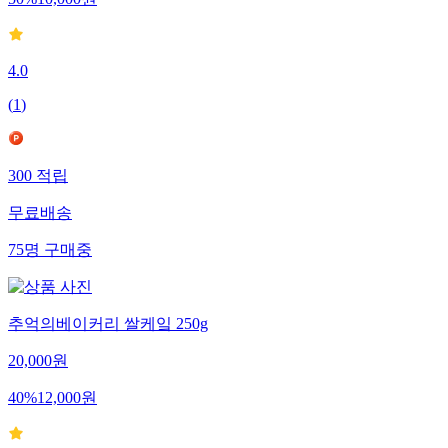
50
%
10,000
원
4.0
(
1
)
300
적립
무료배송
75
명
구매중
추억의베이커리 쌀케잌 250g
20,000
원
40
%
12,000
원