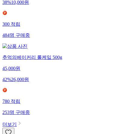
38
%
10,000
원
300
적립
484
명
구매중
추억의베이커리 롤케잌 500g
45,000
원
42
%
26,000
원
780
적립
253
명
구매중
더보기