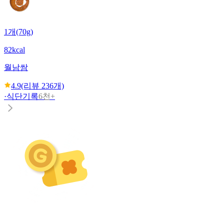
1개(70g)
82kcal
월남쌈
4.9
(리뷰
236
개)
·
식단기록
6천+