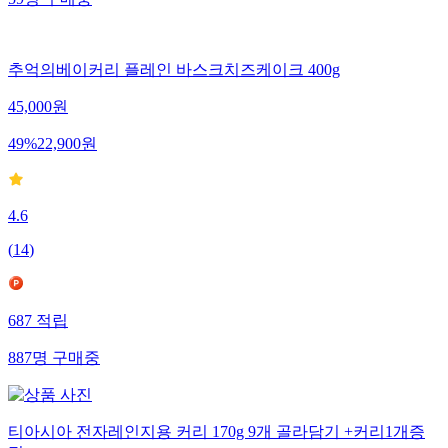
추억의베이커리 플레인 바스크치즈케이크 400g
45,000
원
49
%
22,900
원
4.6
(
14
)
687
적립
887
명
구매중
티아시아 전자레인지용 커리 170g 9개 골라담기 +커리1개증