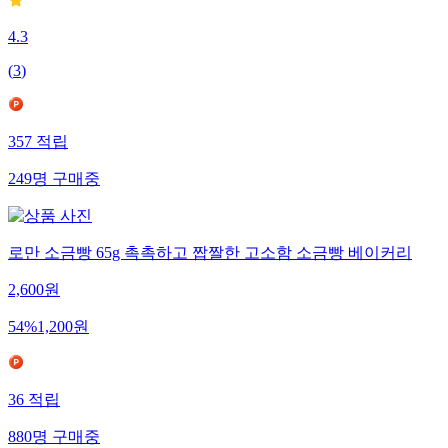
4.3
(
3
)
357
적립
249
명
구매중
로만 소금빵 65g 촉촉하고 짭짤한 고소함 소금빵 베이커리
2,600
원
54
%
1,200
원
36
적립
880
명
구매중