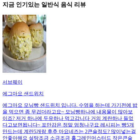
지금 인기있는
일반식
음식 리뷰
서브웨이
에그마요 샌드위치
에그마요 모닝빵 샌드위치 입니다. 수영을 하는데 가기전에 밥
을 먹으면 좀 무겁더라고요~ 모닝빵하나에 내용물이 많아보
이죠? 저거 하나에 두유하나 먹고갑니다 거의 계란하나 들었
다고보면됩니다~ 포만감은 정말 엄청나구요 레시피는 빵5개
만드는데 계란5개랑 후추 마요네즈는 2큰술정도? 많이넣는걸
안좋아해요 설탕조금 소금조금 홀그레인머스터드 작은큰술