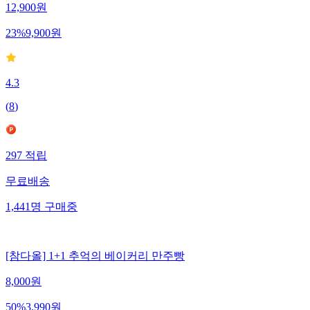
12,900
원
23
%
9,900
원
4.3
(
8
)
297
적립
무료배송
1,441
명
구매중
[참다올] 1+1 추억의 베이커리 만주빵
8,000
원
50
%
3,990
원