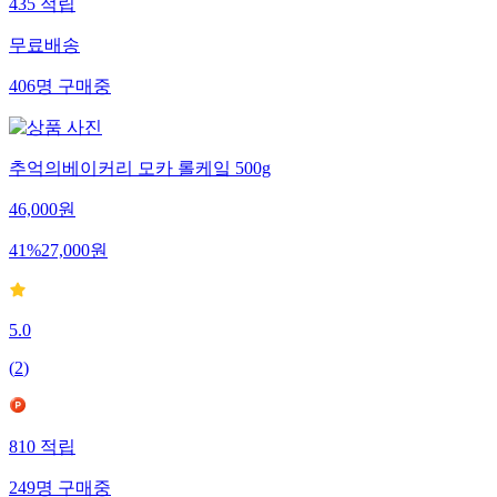
435
적립
무료배송
406
명
구매중
추억의베이커리 모카 롤케잌 500g
46,000
원
41
%
27,000
원
5.0
(
2
)
810
적립
249
명
구매중