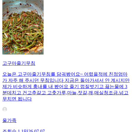
고구마줄기무침
오늘은 고구마줄기무침를 담궈봤어요~ 어렸을적에 친정엄마
가 자주 해 주시던 무침입니다 지금은 돌아가셔서 안 계시지만
제가 비슷하게 훙내를 내 봤어요 줄기 껍질벗기고 끓는물에 3
분데치고 건고추갈고 고춧가루,마늘,젓갈,깨,매실청조금.넘고
무치면 됩니다
울가족
조회수
1.1만
26.07.07