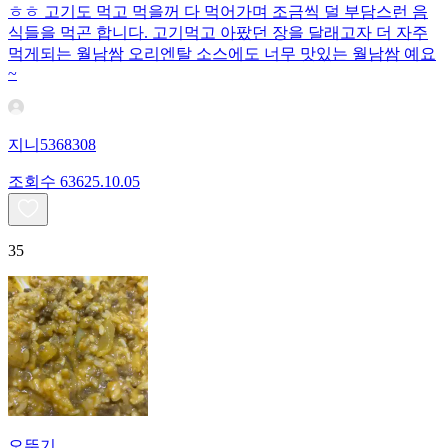
ㅎㅎ 고기도 먹고 먹을꺼 다 먹어가며 조금씩 덜 부담스런 음
식들을 먹곤 합니다. 고기먹고 아팠던 장을 달래고자 더 자주
먹게되는 월남쌈 오리엔탈 소스에도 너무 맛있는 월남쌈 예요
~
지니5368308
조회수
636
25.10.05
35
오뚜기