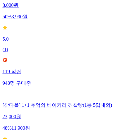
8,000
원
50
%
3,990
원
5.0
(
1
)
119
적립
948
명
구매중
[참다올] 1+1 추억의 베이커리 깨찰빵(1봉 5입내외)
23,000
원
48
%
11,900
원