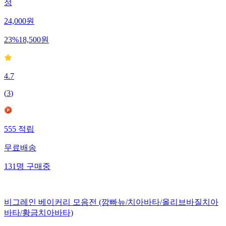
정
24,000
원
23
%
18,500
원
4.7
(
3
)
555
적립
무료배송
131
명
구매중
비그레인 베이커리 모음전 (깜빠뉴/치아바타/올리브바질치아
바타/황금치아바타)