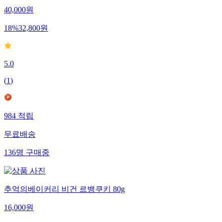
40,000
원
18
%
32,800
원
5.0
(
1
)
984
적립
무료배송
136
명
구매중
추억의베이커리 비건 르뱅쿠키 80g
16,000
원