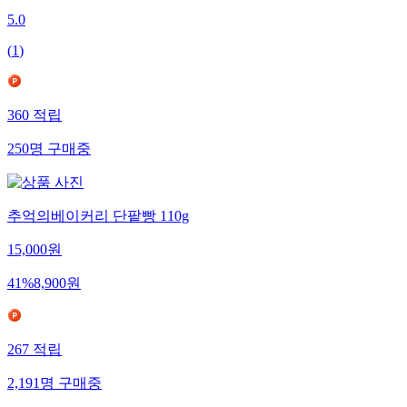
5.0
(
1
)
360
적립
250
명
구매중
추억의베이커리 단팥빵 110g
15,000
원
41
%
8,900
원
267
적립
2,191
명
구매중