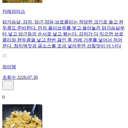
카레라이스
닭가슴살, 감자, 당근,양파,브로콜리는 적당한 크기로 쓸고 완
두콩도 준비한다. 먼저 올리브유를 붓고 쓸어놓은 닭가슴살부
터 넣고 당근등의 순서로 넣고 볶는다. 감자가 다 익으면 브로
콜리와 완두콩을 넣고 한번 끓인 후 카레 가루를 넣어서 저어
준다. 참치액젓과 굴소스를 조금 넣어주면 감칠맛이 더 난다
와이엠
조회수
32
26.07.30
0