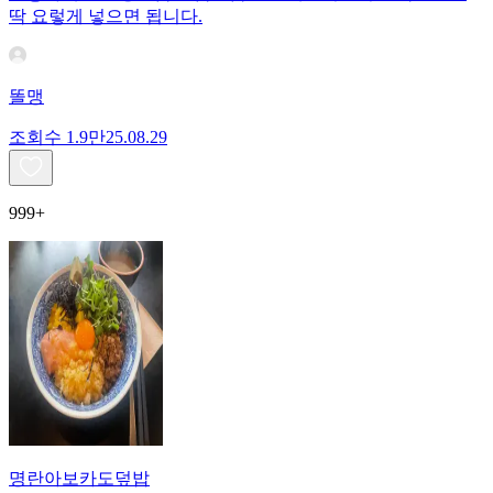
딱 요렇게 넣으면 됩니다.
똘맹
조회수
1.9만
25.08.29
999+
명란아보카도덮밥