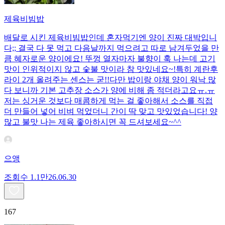
제육비빔밥
배달로 시킨 제육비빔밥인데 혼자먹기엔 양이 진짜 대박입니
다;; 결국 다 못 먹고 다음날까지 먹으려고 따로 남겨두었을 만
큼 혜자로운 양이에요! 뚜껑 열자마자 불향이 훅 나는데 고기
맛이 인위적이지 않고 숯불 맛이라 참 맛있네요~!특히 계란후
라이 2개 올려주는 센스는 굳!! ​다만 밥이랑 야채 양이 워낙 많
다 보니까 기본 고추장 소스가 양에 비해 좀 적더라고요ㅠ.ㅠ
저는 싱거운 것보다 매콤하게 먹는 걸 좋아해서 소스를 직접
더 만들어 넣어 비벼 먹었더니 간이 딱 맞고 맛있었습니다! 양
많고 불맛 나는 제육 좋아하시면 꼭 드셔보세요~^^
으앵
조회수
1.1만
26.06.30
167