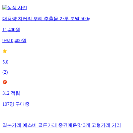
대용량 치커리 뿌리 추출물 가루 분말 500g
11,400
원
9
%
10,400
원
5.0
(
2
)
312
적립
107
명
구매중
일본카레 에스비 골든카레 중간매운맛 3개 고형카레 커리