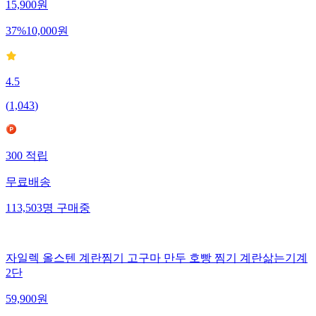
15,900
원
37
%
10,000
원
4.5
(
1,043
)
300
적립
무료배송
113,503
명
구매중
자일렉 올스텐 계란찜기 고구마 만두 호빵 찜기 계란삶는기계
2단
59,900
원