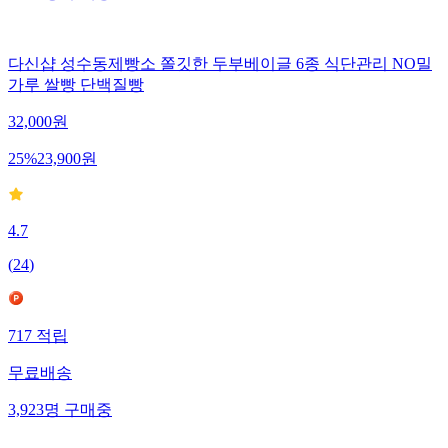
다신샵 성수동제빵소 쫄깃한 두부베이글 6종 식단관리 NO밀
가루 쌀빵 단백질빵
32,000
원
25
%
23,900
원
4.7
(
24
)
717
적립
무료배송
3,923
명
구매중