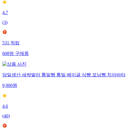
4.7
(
3
)
531
적립
608
명
구매중
당일생산 새싹발아 통밀빵 통밀 베이글 식빵 모닝빵 치아바타
9,900
원
4.6
(
40
)