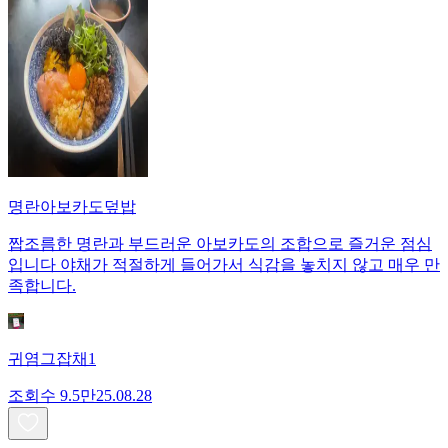
명란아보카도덮밥
짭조름한 명란과 부드러운 아보카도의 조합으로 즐거운 점심
입니다 야채가 적절하게 들어가서 식감을 놓치지 않고 매우 만
족합니다.
귀염그잡채1
조회수
9.5만
25.08.28