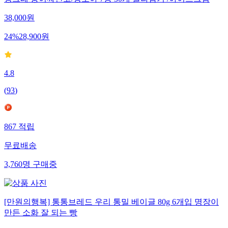
38,000
원
24
%
28,900
원
4.8
(
93
)
867
적립
무료배송
3,760
명
구매중
[만원의행복] 통통브레드 우리 통밀 베이글 80g 6개입 명장이
만든 소화 잘 되는 빵