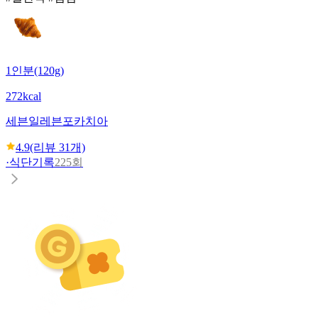
1인분(120g)
272kcal
세븐일레븐
포카치아
4.9
(리뷰
31
개)
·
식단기록
225회