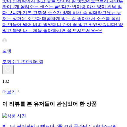
맛이 인위적이지 않고 숯불 맛이라 참 맛있네요~!특히 계란후
라이 2개 올려주는 센스는 굳!! ​다만 밥이랑 야채 양이 워낙 많
다 보니까 기본 고추장 소스가 양에 비해 좀 적더라고요ㅠ.ㅠ
저는 싱거운 것보다 매콤하게 먹는 걸 좋아해서 소스를 직접
더 만들어 넣어 비벼 먹었더니 간이 딱 맞고 맛있었습니다! 양
많고 불맛 나는 제육 좋아하시면 꼭 드셔보세요~^^
으앵
조회수
1.2만
26.06.30
182
더보기
이 리뷰를 본 유저들이 관심있어 한 상품
빙그레 붕어싸만코/빵또아 7종 30개 골라담기 /아이스크림