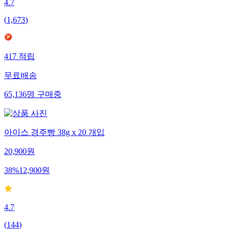
4.7
(
1,673
)
417
적립
무료배송
65,136
명
구매중
아이스 경주빵 38g x 20 개입
20,900
원
38
%
12,900
원
4.7
(
144
)