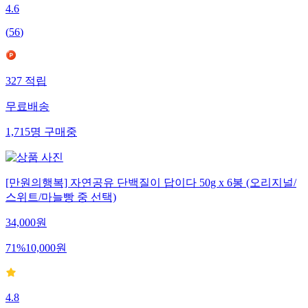
4.6
(
56
)
327
적립
무료배송
1,715
명
구매중
[만원의행복] 자연공유 단백질이 답이다 50g x 6봉 (오리지널/
스위트/마늘빵 중 선택)
34,000
원
71
%
10,000
원
4.8