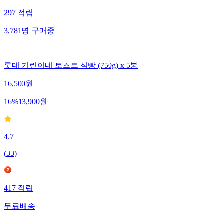
297
적립
3,781
명
구매중
롯데 기린이네 토스트 식빵 (750g) x 5봉
16,500
원
16
%
13,900
원
4.7
(
33
)
417
적립
무료배송