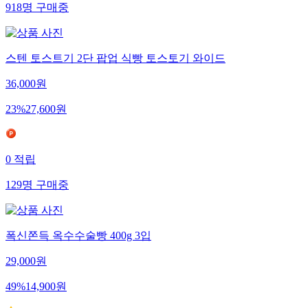
918
명
구매중
스텐 토스트기 2단 팝업 식빵 토스토기 와이드
36,000
원
23
%
27,600
원
0
적립
129
명
구매중
폭신쫀득 옥수수술빵 400g 3입
29,000
원
49
%
14,900
원