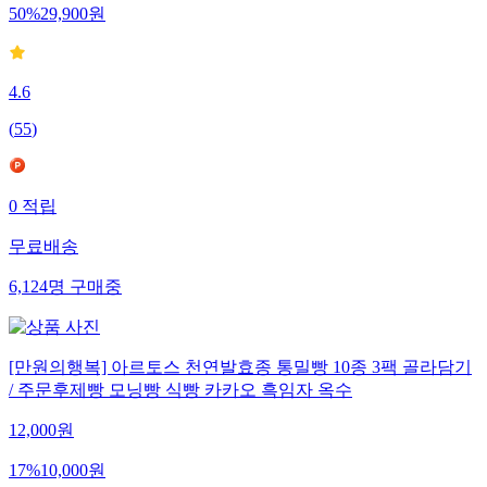
50
%
29,900
원
4.6
(
55
)
0
적립
무료배송
6,124
명
구매중
[만원의행복] 아르토스 천연발효종 통밀빵 10종 3팩 골라담기
/ 주문후제빵 모닝빵 식빵 카카오 흑임자 옥수
12,000
원
17
%
10,000
원