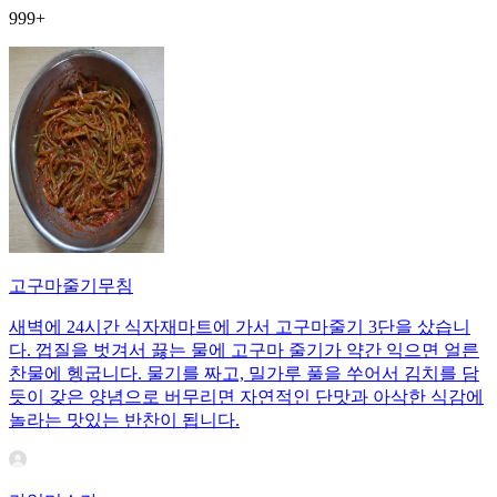
999+
고구마줄기무침
새벽에 24시간 식자재마트에 가서 고구마줄기 3단을 샀습니
다. 껍질을 벗겨서 끓는 물에 고구마 줄기가 약간 익으면 얼른
찬물에 헹굽니다. 물기를 짜고, 밀가루 풀을 쑤어서 김치를 담
듯이 갖은 양념으로 버무리면 자연적인 단맛과 아삭한 식감에
놀라는 맛있는 반찬이 됩니다.