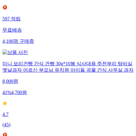
597
적립
무료배송
4,106
명
구매중
미니 보리건빵 간식 건빵 30g*10봉 식사대용 주전부리 탕비실
옛날과자 어르신 부모님 유치원 아이들 곡물 간식 사무실 과자
8,000
원
41
%
4,700
원
4.7
(
45
)