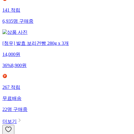
141
적립
6,935
명
구매중
[청우] 발효 보리건빵 280g x 3개
14,000
원
36
%
8,900
원
267
적립
무료배송
22
명
구매중
더보기