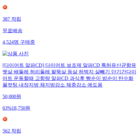
387
적립
무료배송
4,524
명
구매중
[다이어트 알파CD] 다이어트 보조제 알파CD 특허유산균함유
뱃살 배둘레 허리둘레 팔뚝살 등살 허벅지 살빼기 단기간다이
어트 운동할때 고함량 알파CD 과식후 빵순이 밥순이 탄수화
물컷팅 내장지방 체지방감소 체중감소 에도움
50,000
원
63
%
18,750
원
562
적립