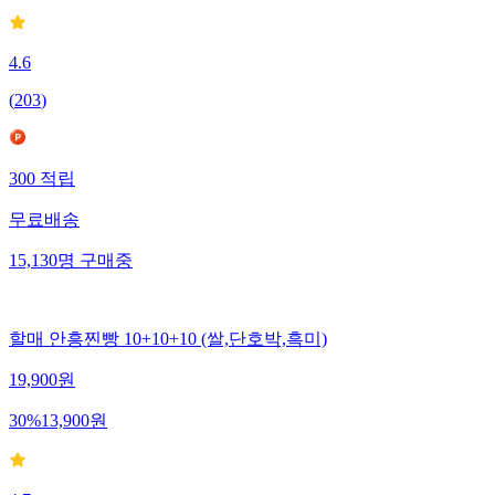
4.6
(
203
)
300
적립
무료배송
15,130
명
구매중
할매 안흥찐빵 10+10+10 (쌀,단호박,흑미)
19,900
원
30
%
13,900
원