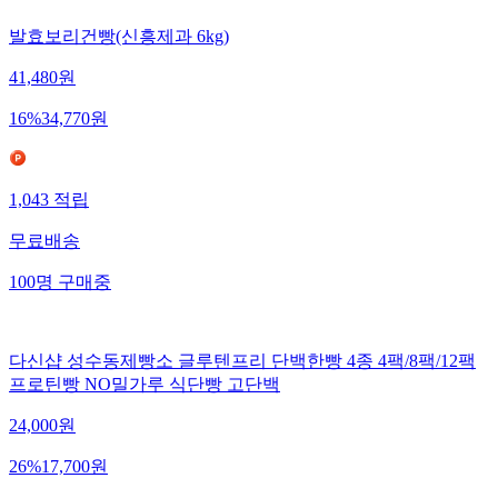
발효보리건빵(신흥제과 6kg)
41,480
원
16
%
34,770
원
1,043
적립
무료배송
100
명
구매중
다신샵 성수동제빵소 글루텐프리 단백한빵 4종 4팩/8팩/12팩
프로틴빵 NO밀가루 식단빵 고단백
24,000
원
26
%
17,700
원