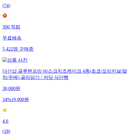
(
74
)
300
적립
무료배송
5,422
명
구매중
다신샵 글루텐프리 바스크치즈케이크 4종(초코/오리지널/말
차/우베) 골라담기 / 저당 식단빵
30,000
원
34
%
19,900
원
4.6
(
18
)