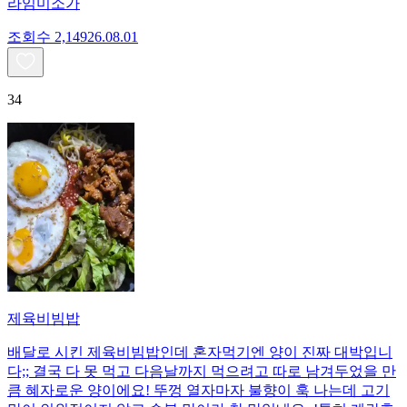
라임미소가
조회수
2,149
26.08.01
34
제육비빔밥
배달로 시킨 제육비빔밥인데 혼자먹기엔 양이 진짜 대박입니
다;; 결국 다 못 먹고 다음날까지 먹으려고 따로 남겨두었을 만
큼 혜자로운 양이에요! 뚜껑 열자마자 불향이 훅 나는데 고기