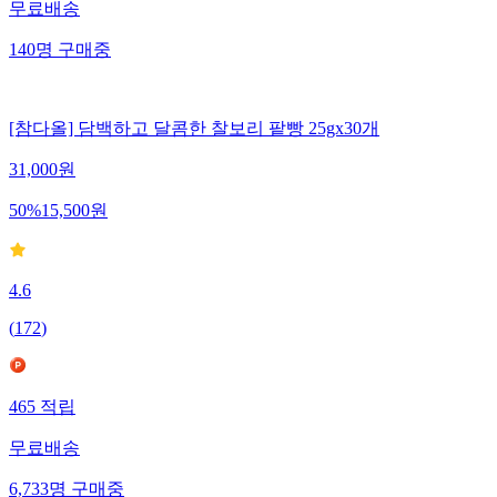
무료배송
140
명
구매중
[참다올] 담백하고 달콤한 찰보리 팥빵 25gx30개
31,000
원
50
%
15,500
원
4.6
(
172
)
465
적립
무료배송
6,733
명
구매중