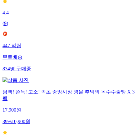
4.4
(
9
)
447
적립
무료배송
834
명
구매중
담백! 쫀득! 고소! 속초 중앙시장 명물 추억의 옥수수술빵 X 3
팩
17,900
원
39
%
10,900
원